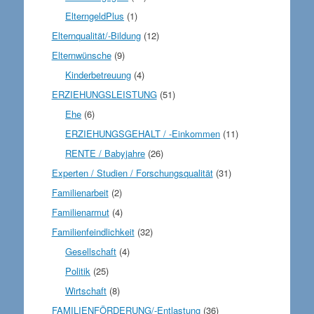
ElterngeldPlus
(1)
Elternqualität/-Bildung
(12)
Elternwünsche
(9)
Kinderbetreuung
(4)
ERZIEHUNGSLEISTUNG
(51)
Ehe
(6)
ERZIEHUNGSGEHALT / -Einkommen
(11)
RENTE / Babyjahre
(26)
Experten / Studien / Forschungsqualität
(31)
Familienarbeit
(2)
Familienarmut
(4)
Familienfeindlichkeit
(32)
Gesellschaft
(4)
Politik
(25)
Wirtschaft
(8)
FAMILIENFÖRDERUNG/-Entlastung
(36)