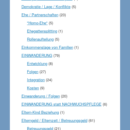
Demokratie / Lage / Konflikte
(5)
Ehe / Partnerschaften
(23)
"Homo-Ehe"
(5)
Ehegattensplitting
(1)
Rollenaufteilung
(5)
Einkommenslage von Familien
(1)
EINWANDERUNG
(79)
Entwicklung
(8)
Folgen
(27)
Integration
(24)
Kosten
(9)
Einwanderung / Folgen
(20)
EINWANDERUNG statt NACHWUCHSPFLEGE
(6)
Eltern-Kind Beziehung
(1)
Elterngeld / Elternzeit / Betreuungsgeld
(61)
Betreuungsgeld
(21)