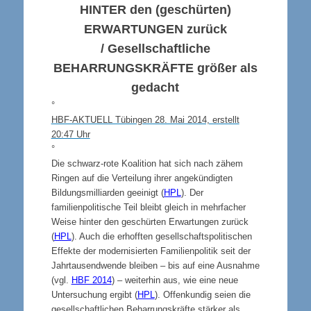
HINTER
den (geschürten)
ERWARTUNGEN
zurück
/
Gesellschaftliche
BEHARRUNGSKRÄFTE
größer als
gedacht
°
HBF-AKTUELL Tübingen 28. Mai 2014, erstellt
20:47 Uhr
°
Die schwarz-rote Koalition hat sich nach zähem
Ringen auf die Verteilung ihrer angekündigten
Bildungsmilliarden geeinigt (
HPL
). Der
familienpolitische Teil bleibt gleich in mehrfacher
Weise hinter den geschürten Erwartungen zurück
(
HPL
). Auch die erhofften gesellschaftspolitischen
Effekte der modernisierten Familienpolitik seit der
Jahrtausendwende bleiben – bis auf eine Ausnahme
(vgl.
HBF 2014
) – weiterhin aus, wie eine neue
Untersuchung ergibt (
HPL
). Offenkundig seien die
gesellschaftlichen Beharrungskräfte stärker als