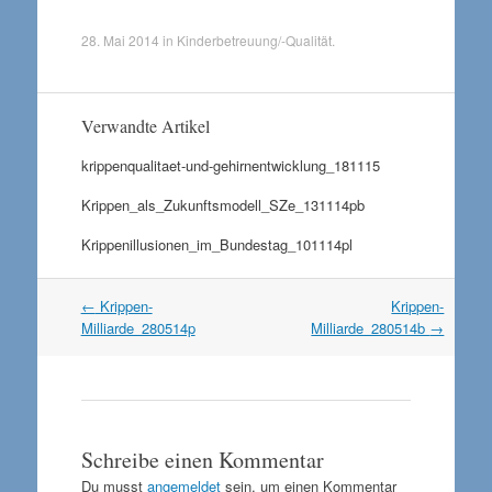
28. Mai 2014
in
Kinderbetreuung/-Qualität
.
Verwandte Artikel
krippenqualitaet-und-gehirnentwicklung_181115
Krippen_als_Zukunftsmodell_SZe_131114pb
Krippenillusionen_im_Bundestag_101114pl
Artikel
←
Krippen-
Krippen-
Navigation
Milliarde_280514p
Milliarde_280514b
→
Schreibe einen Kommentar
Du musst
angemeldet
sein, um einen Kommentar