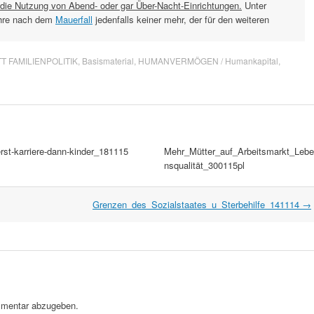
 die Nutzung von Abend- oder gar Über-Nacht-Einrichtungen.
Unter
ahre nach dem
Mauerfall
jedenfalls keiner mehr, der für den weiteren
T FAMILIENPOLITIK
,
Basismaterial
,
HUMANVERMÖGEN / Humankapital
,
rst-karriere-dann-kinder_181115
Mehr_Mütter_auf_Arbeitsmarkt_Lebe
nsqualität_300115pl
Grenzen_des_Sozialstaates_u_Sterbehilfe_141114
→
mentar abzugeben.