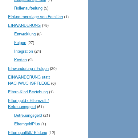
Rollenaufteilung
(5)
Einkommenslage von Familien
(1)
EINWANDERUNG
(79)
Entwicklung
(8)
Folgen
(27)
Integration
(24)
Kosten
(9)
Einwanderung / Folgen
(20)
EINWANDERUNG statt
NACHWUCHSPFLEGE
(6)
Eltern-Kind Beziehung
(1)
Elterngeld / Elternzeit /
Betreuungsgeld
(61)
Betreuungsgeld
(21)
ElterngeldPlus
(1)
Elternqualität/-Bildung
(12)