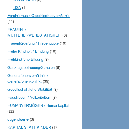
USA
(1)
Feminismus / Geschlechterverhältnis
(11)
FRAUEN- /
MÜTTERERWERBSTÄTIGKEIT
(6)
Frauenförderung / Frauenquote
(19)
Frühe Kindheit / Bindung
(10)
Frühkindliche Bildung
(3)
Ganztagsbetreuung/Schulen
(5)
Generationenverhältnis /
Generationenkonflikt
(39)
Gesellschaftliche Stabilität
(3)
Hausfrauen / Vollzeiteltern
(3)
HUMANVERMÖGEN / Humankapital
(22)
Jugendwerte
(3)
KAPITAL STATT KINDER
(17)