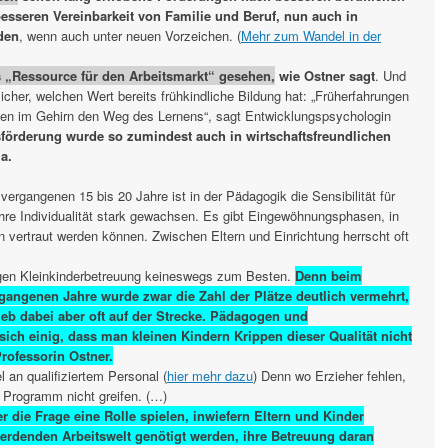
esseren Vereinbarkeit von Familie und Beruf, nun auch in
den
, wenn auch unter neuen Vorzeichen. (
Mehr zum Wandel in der
s „Ressource für den Arbeitsmarkt“ gesehen,
wie Ostner sagt
. Und
cher, welchen Wert bereits frühkindliche Bildung hat: „Früherfahrungen
hnen im Gehirn den Weg des Lernens“, sagt Entwicklungspsychologin
förderung wurde so zumindest auch in wirtschaftsfreundlichen
a.
 vergangenen 15 bis 20 Jahre ist in der Pädagogik die Sensibilität für
ihre Individualität stark gewachsen. Es gibt Eingewöhnungsphasen, in
n vertraut werden können. Zwischen Eltern und Einrichtung herrscht oft
tigen Kleinkinderbetreuung keineswegs zum Besten.
Denn beim
gangenen Jahre wurde zwar die Zahl der Plätze deutlich vermehrt,
lieb dabei aber oft auf der Strecke. Pädagogen und
ch einig, dass man kleinen Kindern Krippen dieser Qualität nicht
rofessorin Ostner.
 an qualifiziertem Personal (
hier mehr dazu
) Denn wo Erzieher fehlen,
Programm nicht greifen. (…)
r die Frage eine Rolle spielen, inwiefern Eltern und Kinder
werdenden Arbeitswelt genötigt werden, ihre Betreuung daran