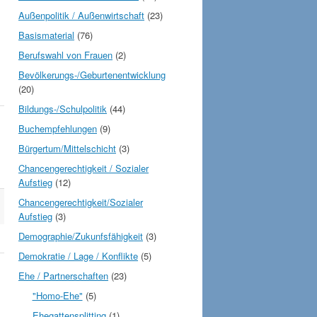
Außenpolitik / Außenwirtschaft
(23)
Basismaterial
(76)
Berufswahl von Frauen
(2)
Bevölkerungs-/Geburtenentwicklung
(20)
Bildungs-/Schulpolitik
(44)
Buchempfehlungen
(9)
Bürgertum/Mittelschicht
(3)
Chancengerechtigkeit / Sozialer
Aufstieg
(12)
Chancengerechtigkeit/Sozialer
Aufstieg
(3)
Demographie/Zukunfsfähigkeit
(3)
Demokratie / Lage / Konflikte
(5)
Ehe / Partnerschaften
(23)
"Homo-Ehe"
(5)
Ehegattensplitting
(1)