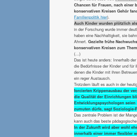
Chancen für Frauen, nach einer b
konservativen Kreisen Gehör fan
Familienpolitik hier
).
Auch Kinder wurden plötzlich al
in der Forschung wurde immer deutli
haben eine Nachhaltigkeit, sie ba
Ahnert.
Gezielte frühe Nachwuchs
konservativen Kreisen zum Them
(…)
Das ist heute anders: Innerhalb der
die Bedürfnisse der Kinder und für 
denen die Kinder mit ihren Betreuer
ein reger Austausch.
Trotzdem läuft es auch in der heu
forcierten Krippenausbau der ver
die Qualität der Einrichtungen b
Entwicklungspsychologen seien si
zumuten dürfe, sagt Soziologie-P
Das zentrale Problem ist der Mangel
kann auch das beste pädagogische 
In der Zukunft wird aber wohl ehe
innerhalb einer immer flexibler 