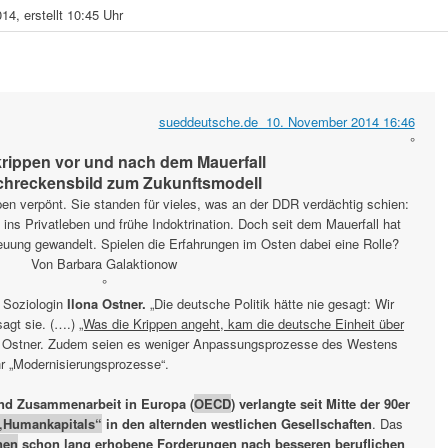
, erstellt 10:45 Uhr
sueddeutsche.de 10. November 2014 16:46
°
rippen vor und nach dem Mauerfall
hreckensbild zum Zukunftsmodell
n verpönt. Sie standen für vieles, was an der DDR verdächtig schien:
ins Privatleben und frühe Indoktrination. Doch seit dem Mauerfall hat
reuung gewandelt. Spielen die Erfahrungen im Osten dabei eine Rolle?
Von Barbara Galaktionow
°
r Soziologin
Ilona Ostner.
„Die deutsche Politik hätte nie gesagt: Wir
sagt sie. (….)
„Was die Krippen angeht, kam die deutsche Einheit über
n Ostner. Zudem seien es weniger Anpassungsprozesse des Westens
r „Modernisierungsprozesse“.
 und Zusammenarbeit in Europa (
OECD
) verlangte seit Mitte der 90er
„Humankapitals“
in den alternden westlichen Gesellschaften
. Das
nen
schon lang erhobene Forderungen nach besseren beruflichen