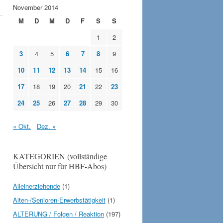
November 2014
M
D
M
D
F
S
S
1
2
3
4
5
6
7
8
9
10
11
12
13
14
15
16
17
18
19
20
21
22
23
24
25
26
27
28
29
30
« Okt.
Dez. »
KATEGORIEN (vollständige
Übersicht nur für HBF-Abos)
Alleinerziehende
(1)
Alten-/Senioren-Erwerbstätigkeit
(1)
ALTERUNG / Folgen / Reaktion
(197)