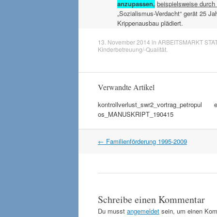
anzupassen,
beispielsweise durch
„Sozialismus-Verdacht“ gerät 25 J
Krippenausbau plädiert.
13. November 2014
in
ARBEITSMARKT STAT
Kinderbetreuung/-Qualität
.
Verwandte Artikel
kontrollverlust_swr2_vortrag_petropul
e
os_MANUSKRIPT_190415
Artikel
←
Familienförderung 1995-2009
Navigation
Schreibe einen Kommentar
Du musst
angemeldet
sein, um einen Kom