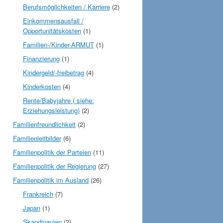
Berufsmöglichkeiten / Karriere
(2)
Einkommensausfall /
Opportunitätskosten
(1)
Familien-/Kinder-ARMUT
(1)
Finanzierung
(1)
Kindergeld/-freibetrag
(4)
Kinderkosten
(4)
Rente/Babyjahre ( siehe:
Erziehungsleistung)
(2)
Familienfreundlichkeit
(2)
Familienleitbilder
(6)
Familienpolitik der Parteien
(11)
Familienpolitik der Regierung
(27)
Familienpolitik im Ausland
(26)
Frankreich
(7)
Japan
(1)
Skandinavien
(2)