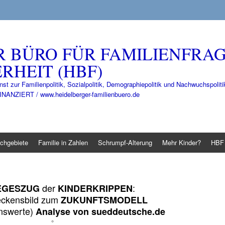
R BÜRO FÜR FAMILIENFRA
RHEIT (HBF)
nst zur Familienpolitik, Sozialpolitik, Demographiepolitik und Nachwuchspo
IERT / www.heidelberger-familienbuero.de
chgebiete
Familie in Zahlen
Schrumpf-Alterung
Mehr Kinder?
HBF 
der
:
EGESZUG
KINDERKRIPPEN
ckensbild zum
ZUKUNFTSMODELL
nswerte)
Analyse von sueddeutsche.de
°