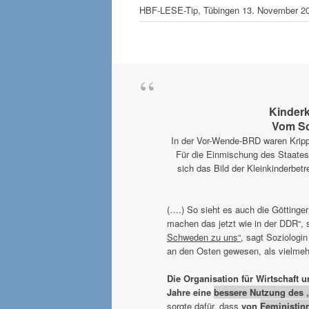
HBF-LESE-Tip, Tübingen 13. November 2014
Kinderk
Vom Sc
In der Vor-Wende-BRD waren Krippe
Für die Einmischung des Staates 
sich das Bild der Kleinkinderbet
(….) So sieht es auch die Göttinge
machen das jetzt wie in der DDR“, 
Schweden zu uns“,
sagt Soziologi
an den Osten gewesen, als vielmeh
Die Organisation für Wirtschaft
Jahre eine
bessere Nutzung des 
sorgte dafür, dass
von
Feministin