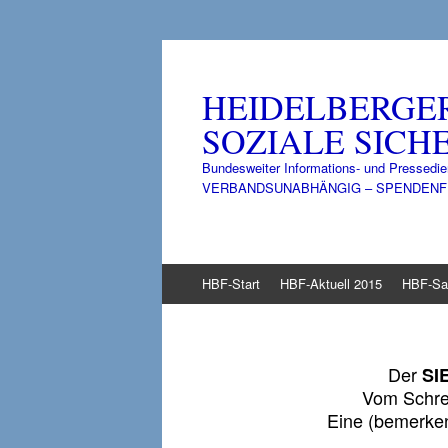
HEIDELBERGE
SOZIALE SICHE
Bundesweiter Informations- und Pressedie
VERBANDSUNABHÄNGIG – SPENDENFINANZ
Zum
HBF-Start
HBF-Aktuell 2015
HBF-Sa
Inhalt
springen
Der
SI
Vom Schre
Eine (bemerke