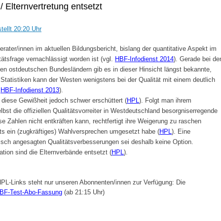
/ Elternvertretung entsetzt
ellt 20:20 Uhr
ater/innen im aktuellen Bildungsbericht, bislang der quantitative Aspekt im
ätsfrage vernachlässigt worden ist (vgl.
HBF-Infodienst 2014
). Gerade bei de
en ostdeutschen Bundesländern gib es in dieser Hinsicht längst bekannte,
Statistiken kann der Westen wenigstens bei der Qualität mit einem deutlich
.
HBF-Infodienst 2013
).
t diese Gewißheit jedoch schwer erschüttert (
HPL
). Folgt man ihrem
bst die offiziellen Qualitätsvorreiter in Westdeutschland besorgniserregende
e Zahlen nicht entkräften kann, rechtfertigt ihre Weigerung zu raschen
eits ein (zugkräftiges) Wahlversprechen umgesetzt habe (
HPL
). Eine
sch angesagten Qualitätsverbesserungen sei deshalb keine Option.
ion sind die Elternverbände entsetzt (
HPL
).
PL-Links steht nur unseren Abonnenten/innen zur Verfügung: Die
BF-Test-Abo-Fassung
(ab 21:15 Uhr)