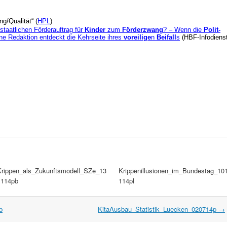
g/Qualität“ (
HPL
)
taatlichen Förderauftrag für
Kinder
zum
Förderzwang
? – Wenn die
Polit-
ne Redaktion entdeckt die Kehrseite ihres
voreilige
n
Beifall
s
(HBF-Infodiens
Krippen_als_Zukunftsmodell_SZe_13
Krippenillusionen_im_Bundestag_10
1114pb
114pl
b
KitaAusbau_Statistik_Luecken_020714p
→