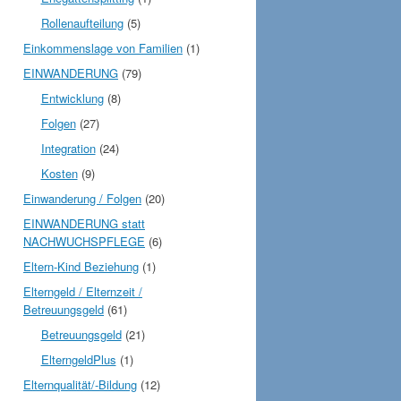
Rollenaufteilung
(5)
Einkommenslage von Familien
(1)
EINWANDERUNG
(79)
Entwicklung
(8)
Folgen
(27)
Integration
(24)
Kosten
(9)
Einwanderung / Folgen
(20)
EINWANDERUNG statt
NACHWUCHSPFLEGE
(6)
Eltern-Kind Beziehung
(1)
Elterngeld / Elternzeit /
Betreuungsgeld
(61)
Betreuungsgeld
(21)
ElterngeldPlus
(1)
Elternqualität/-Bildung
(12)