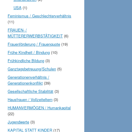
USA
(1)
Feminismus / Geschlechterverhältnis
(11)
FRAUEN- /
MÜTTERERWERBSTÄTIGKEIT
(6)
Frauenförderung / Frauenquote
(19)
Frühe Kindheit / Bindung
(10)
Frühkindliche Bildung
(3)
Ganztagsbetreuung/Schulen
(5)
Generationenverhältnis /
Generationenkonflikt
(39)
Gesellschaftliche Stabilität
(3)
Hausfrauen / Vollzeiteltern
(3)
HUMANVERMÖGEN / Humankapital
(22)
Jugendwerte
(3)
KAPITAL STATT KINDER
(17)