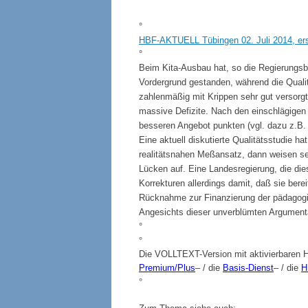
°
HBF-AKTUELL Tübingen 02. Juli 2014, erst
°
Beim Kita-Ausbau hat, so die Regierungsber
Vordergrund gestanden, während die Qualit
zahlenmäßig mit Krippen sehr gut versorgt
massive Defizite. Nach den einschlägigen 
besseren Angebot punkten (vgl. dazu z.B
Eine aktuell diskutierte Qualitätsstudie ha
realitätsnahen Meßansatz, dann weisen sel
Lücken auf. Eine Landesregierung, die dies
Korrekturen allerdings damit, daß sie ber
Rücknahme zur Finanzierung der pädagogi
Angesichts dieser unverblümten Argumentat
°
°
Die VOLLTEXT-Version mit aktivierbaren H
Premium/Plus
– / die
Basis-Dienst
– / die
H
°