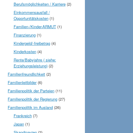
Berufsmöglichkeiten / Karriere
(2)
Einkommensausfall /
Opportunitätskosten
(1)
Familien-/Kinder-ARMUT
(1)
Finanzierung
(1)
Kindergeld/-freibetrag
(4)
Kinderkosten
(4)
Rente/Babyjahre ( siehe:
Erziehungsleistung)
(2)
Familienfreundlichkeit
(2)
Familienleitbilder
(6)
Familienpolitik der Parteien
(11)
Familienpolitik der Regierung
(27)
Familienpolitik im Ausland
(26)
Frankreich
(7)
Japan
(1)
Skandinavien
(2)