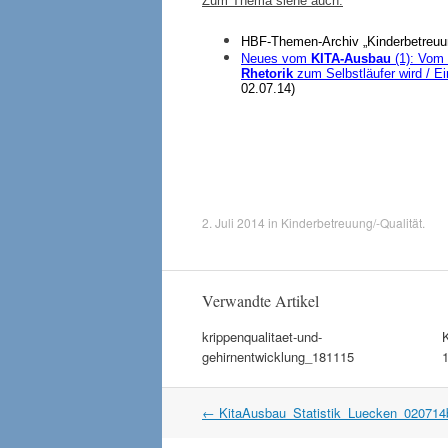
Zum Thema siehe auch:
HBF-Themen-Archiv „Kinderbetreuun
Neues vom
KITA-Ausbau
(1):
Vom s
Rhetorik
zum Selbstläufer wird / Ei
02.07.14)
2. Juli 2014
in
Kinderbetreuung/-Qualität
.
Verwandte Artikel
krippenqualitaet-und-
gehirnentwicklung_181115
Artikel
←
KitaAusbau_Statistik_Luecken_020714
Navigation