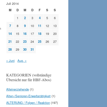
Juli 2014
M
D
M
D
F
S
S
1
2
3
4
5
6
7
8
9
10
11
12
13
n
14
15
16
17
18
19
20
21
22
23
24
25
26
27
28
29
30
31
« Juni
Aug. »
KATEGORIEN (vollständige
Übersicht nur für HBF-Abos)
Alleinerziehende
(1)
Alten-/Senioren-Erwerbstätigkeit
(1)
ALTERUNG / Folgen / Reaktion
(197)