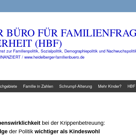
R BÜRO FÜR FAMILIENFRA
RHEIT (HBF)
nst zur Familienpolitik, Sozialpolitik, Demographiepolitik und Nachwuchspo
IERT / www.heidelberger-familienbuero.de
chgebiete
Familie in Zahlen
Schrumpf-Alterung
Mehr Kinder?
HBF 
enswirklichkeit
bei der Krippenbetreuung:
lge
der Politik
wichtiger als Kindeswohl