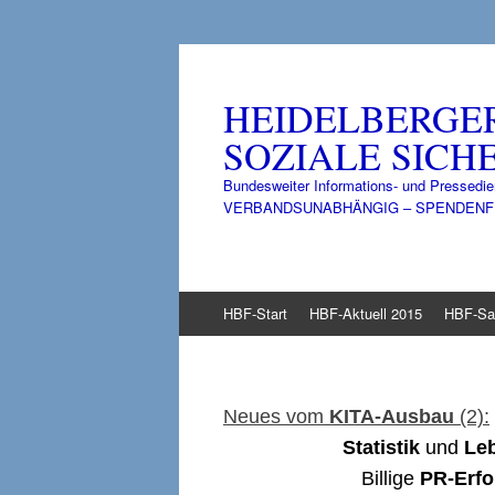
HEIDELBERGE
SOZIALE SICHE
Bundesweiter Informations- und Pressedie
VERBANDSUNABHÄNGIG – SPENDENFINANZ
Zum
HBF-Start
HBF-Aktuell 2015
HBF-Sa
Inhalt
springen
Neues vom
KITA-Ausbau
(2):
Statistik
und
Leb
Billige
PR-Erfo