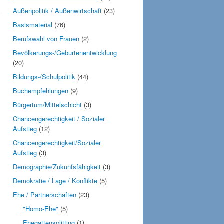
Außenpolitik / Außenwirtschaft
(23)
Basismaterial
(76)
Berufswahl von Frauen
(2)
Bevölkerungs-/Geburtenentwicklung
(20)
Bildungs-/Schulpolitik
(44)
Buchempfehlungen
(9)
Bürgertum/Mittelschicht
(3)
Chancengerechtigkeit / Sozialer
Aufstieg
(12)
Chancengerechtigkeit/Sozialer
Aufstieg
(3)
Demographie/Zukunfsfähigkeit
(3)
Demokratie / Lage / Konflikte
(5)
Ehe / Partnerschaften
(23)
"Homo-Ehe"
(5)
Ehegattensplitting
(1)