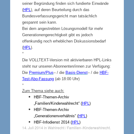
seiner Begründung finden sich fundierte Einwände
(
HPL
), auf deren Beurteilung durch das
Bundesverfassungsgericht man tatsächlich
gespannt sein kann.
Bei dem angestrebten Lösungsmodell für mehr
Generationengerechtigkeit gibt es jedoch
offenkundig noch erheblichen Diskussionsbedarf
(
HPL
).
°
Die VOLLTEXT-Version mit aktivierbaren HPL-Links
steht nur unseren Abonnenten/innen zur Verfügung:
Die
Premium/Plus
– / die
Basis-Dienst
– / die
HBF-
Test-Abo-Fassung
(ab 18:00 Uhr)
°
Zum Thema siehe auch:
HBF-Themen-Archiv
„Familien/Kinderwahlrecht“ (
HPL
)
HBF-Themen-Archiv
„Generationenverhältnis“ (
HPL
)
HBF-Infodienst 2014 (
HPL
)
14. Juli 2014
in
Wahlrecht / Familien-/Kinderwahlrecht
.