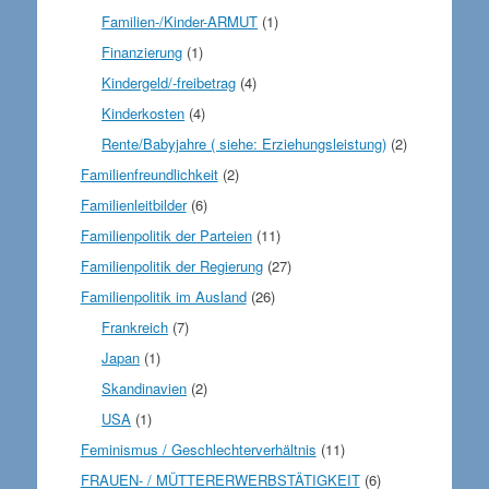
Familien-/Kinder-ARMUT
(1)
Finanzierung
(1)
Kindergeld/-freibetrag
(4)
Kinderkosten
(4)
Rente/Babyjahre ( siehe: Erziehungsleistung)
(2)
Familienfreundlichkeit
(2)
Familienleitbilder
(6)
Familienpolitik der Parteien
(11)
Familienpolitik der Regierung
(27)
Familienpolitik im Ausland
(26)
Frankreich
(7)
Japan
(1)
Skandinavien
(2)
USA
(1)
Feminismus / Geschlechterverhältnis
(11)
FRAUEN- / MÜTTERERWERBSTÄTIGKEIT
(6)