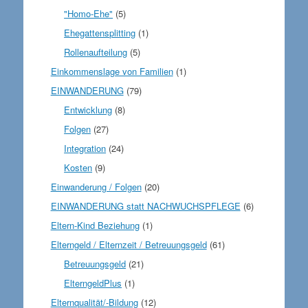
"Homo-Ehe"
(5)
Ehegattensplitting
(1)
Rollenaufteilung
(5)
Einkommenslage von Familien
(1)
EINWANDERUNG
(79)
Entwicklung
(8)
Folgen
(27)
Integration
(24)
Kosten
(9)
Einwanderung / Folgen
(20)
EINWANDERUNG statt NACHWUCHSPFLEGE
(6)
Eltern-Kind Beziehung
(1)
Elterngeld / Elternzeit / Betreuungsgeld
(61)
Betreuungsgeld
(21)
ElterngeldPlus
(1)
Elternqualität/-Bildung
(12)