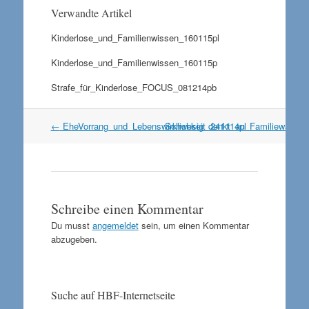
Verwandte Artikel
Kinderlose_und_Familienwissen_160115pl
Kinderlose_und_Familienwissen_160115p
Strafe_für_Kinderlose_FOCUS_081214pb
Artikel
←
EheVorrang_und_Lebenswirklichkeit_241114pl
Schwesig_denkt_an_Familiewahlre
Navigation
Schreibe einen Kommentar
Du musst
angemeldet
sein, um einen Kommentar
abzugeben.
Suche auf HBF-Internetseite