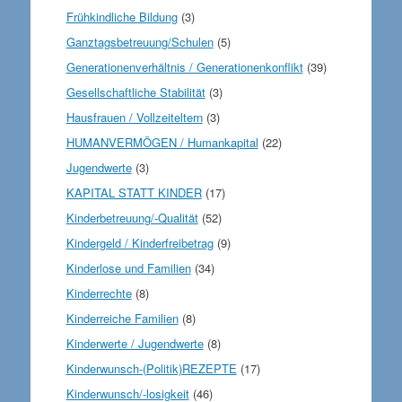
Frühkindliche Bildung
(3)
Ganztagsbetreuung/Schulen
(5)
Generationenverhältnis / Generationenkonflikt
(39)
Gesellschaftliche Stabilität
(3)
Hausfrauen / Vollzeiteltern
(3)
HUMANVERMÖGEN / Humankapital
(22)
Jugendwerte
(3)
KAPITAL STATT KINDER
(17)
Kinderbetreuung/-Qualität
(52)
Kindergeld / Kinderfreibetrag
(9)
Kinderlose und Familien
(34)
Kinderrechte
(8)
Kinderreiche Familien
(8)
Kinderwerte / Jugendwerte
(8)
Kinderwunsch-(Politik)REZEPTE
(17)
Kinderwunsch/-losigkeit
(46)