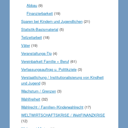
Abbau
(9)
Finanzierbarkeit
(19)
Sparen bei Kindern und Jugendlichen
(21)
Statistik-Basismaterial
(5)
Teilzeitarbeit
(18)
Väter
(19)
Veranstaltungs-Tip
(4)
Vereinbarkeit Familie + Beruf
(61)
Verfassungsauftrag u. Politikziele
(3)
Verstaatlichung / Institutionalisierung von Kindheit
und Jugend
(3)
Wachstum / Grenzen
(3)
Wahlfreiheit
(32)
Wahlrecht / Familien-/Kinderwahlrecht
(17)
WELTWIRTSCHAFTSKRISE / WeltFINANZKRISE
(12)