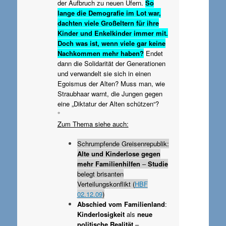
der Aufbruch zu neuen Ufern.
So
lange die Demografie im Lot war,
dachten viele Großeltern für ihre
Kinder und Enkelkinder immer mit.
Doch was ist, wenn viele gar keine
Nachkommen mehr haben?
Endet
dann die Solidarität der Generationen
und verwandelt sie sich in einen
Egoismus der Alten? Muss man, wie
Straubhaar warnt, die Jungen gegen
eine „Diktatur der Alten schützen“?
°
Zum Thema siehe auch:
Schrumpfende Greisenrepublik:
Alte und Kinderlose gegen
mehr Familienhilfen
–
Studie
belegt brisanten
Verteilungskonflikt (
HBF
02.12.09
)
Abschied vom Familienland
:
Kinderlosigkeit
als
neue
politische Realität
–