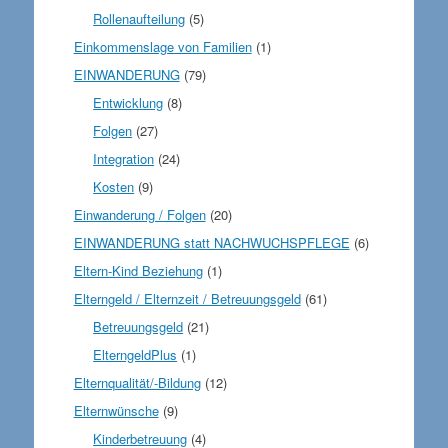
Rollenaufteilung
(5)
Einkommenslage von Familien
(1)
EINWANDERUNG
(79)
Entwicklung
(8)
Folgen
(27)
Integration
(24)
Kosten
(9)
Einwanderung / Folgen
(20)
EINWANDERUNG statt NACHWUCHSPFLEGE
(6)
Eltern-Kind Beziehung
(1)
Elterngeld / Elternzeit / Betreuungsgeld
(61)
Betreuungsgeld
(21)
ElterngeldPlus
(1)
Elternqualität/-Bildung
(12)
Elternwünsche
(9)
Kinderbetreuung
(4)