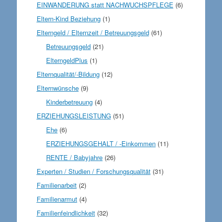
EINWANDERUNG statt NACHWUCHSPFLEGE
(6)
Eltern-Kind Beziehung
(1)
Elterngeld / Elternzeit / Betreuungsgeld
(61)
Betreuungsgeld
(21)
ElterngeldPlus
(1)
Elternqualität/-Bildung
(12)
Elternwünsche
(9)
Kinderbetreuung
(4)
ERZIEHUNGSLEISTUNG
(51)
Ehe
(6)
ERZIEHUNGSGEHALT / -Einkommen
(11)
RENTE / Babyjahre
(26)
Experten / Studien / Forschungsqualität
(31)
Familienarbeit
(2)
Familienarmut
(4)
Familienfeindlichkeit
(32)