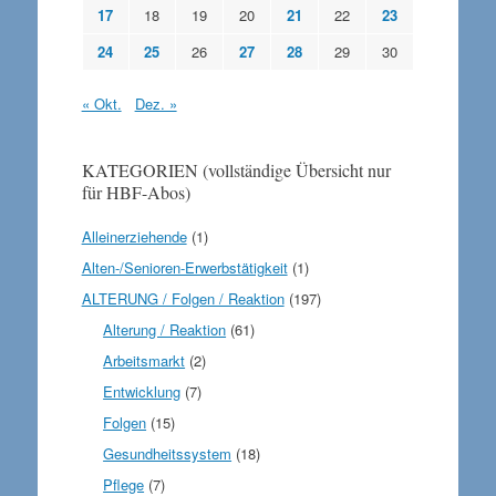
17
18
19
20
21
22
23
24
25
26
27
28
29
30
« Okt.
Dez. »
KATEGORIEN (vollständige Übersicht nur
für HBF-Abos)
Alleinerziehende
(1)
Alten-/Senioren-Erwerbstätigkeit
(1)
ALTERUNG / Folgen / Reaktion
(197)
Alterung / Reaktion
(61)
Arbeitsmarkt
(2)
Entwicklung
(7)
Folgen
(15)
Gesundheitssystem
(18)
Pflege
(7)