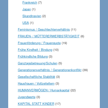
Frankreich
(7)
Japan
(1)
Skandinavien
(2)
USA
(1)
Feminismus / Geschlechterverhältnis
(11)
FRAUEN- / MÜTTERERWERBSTÄTIGKEIT
(6)
Frauenförderung / Frauenquote
(19)
Frühe Kindheit / Bindung
(10)
Frühkindliche Bildung
(3)
Ganztagsbetreuung/Schulen
(5)
Generationenverhältnis / Generationenkonflikt
(39)
Gesellschaftliche Stabilität
(3)
Hausfrauen / Vollzeiteltern
(3)
HUMANVERMÖGEN / Humankapital
(22)
Jugendwerte
(3)
KAPITAL STATT KINDER
(17)