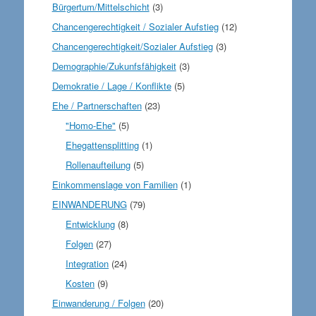
Bürgertum/Mittelschicht
(3)
Chancengerechtigkeit / Sozialer Aufstieg
(12)
Chancengerechtigkeit/Sozialer Aufstieg
(3)
Demographie/Zukunfsfähigkeit
(3)
Demokratie / Lage / Konflikte
(5)
Ehe / Partnerschaften
(23)
"Homo-Ehe"
(5)
Ehegattensplitting
(1)
Rollenaufteilung
(5)
Einkommenslage von Familien
(1)
EINWANDERUNG
(79)
Entwicklung
(8)
Folgen
(27)
Integration
(24)
Kosten
(9)
Einwanderung / Folgen
(20)