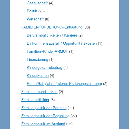
Gesellschaft
(4)
Politik
(25)
Wirtschaft
(8)
FAMILIENFÖRDERUNG/-Entlastung
(36)
Berufsmöglichkeiten / Karriere
(2)
Einkommensausfall / Opportunitätskosten
(1)
Familien-/Kinder-ARMUT
(1)
Finanzierung
(1)
Kindergeld/-freibetrag
(4)
Kinderkosten
(4)
Rente/Babyjahre ( siehe: Erziehungsleistung)
(2)
Familienfreundlichkeit
(2)
Familienleitbilder
(6)
Familienpolitik der Parteien
(11)
Familienpolitik der Regierung
(27)
Familienpolitik im Ausland
(26)