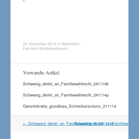
°
24. November 2014
in
Wahlrecht /
Familien-/Kinderwahlrecht
.
Verwandte Artikel
Schwesig_denkt_an_Familiewahlrecht_241114b
Schwesig_denkt_an_Familiewahlrecht_241114p
Gerontokratie_grundlose_Schreckensvision_211114
Artikel
←
Schwesig_denkt_an_Familiewahlrecht_241114p
Schwesig_denkt_an_Familiewahlre
Navigation