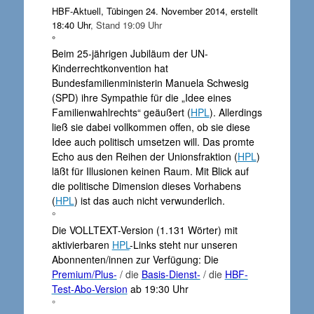
HBF-Aktuell, Tübingen 24. November 2014, erstellt
18:40 Uhr
, Stand 19:09 Uhr
°
Beim 25-jährigen Jubiläum der UN-
Kinderrechtkonvention hat
Bundesfamilienministerin Manuela Schwesig
(SPD) ihre Sympathie für die „Idee eines
Familienwahlrechts“ geäußert (
HPL
). Allerdings
ließ sie dabei vollkommen offen, ob sie diese
Idee auch politisch umsetzen will. Das promte
Echo aus den Reihen der Unionsfraktion (
HPL
)
läßt für Illusionen keinen Raum. Mit Blick auf
die politische Dimension dieses Vorhabens
(
HPL
) ist das auch nicht verwunderlich.
°
Die VOLLTEXT-Version (1.131 Wörter) mit
aktivierbaren
HPL
-Links steht nur unseren
Abonnenten/innen zur Verfügung: Die
Premium/Plus-
/ die
Basis-Dienst-
/ die
HBF-
Test-Abo-Version
ab 19:30 Uhr
°