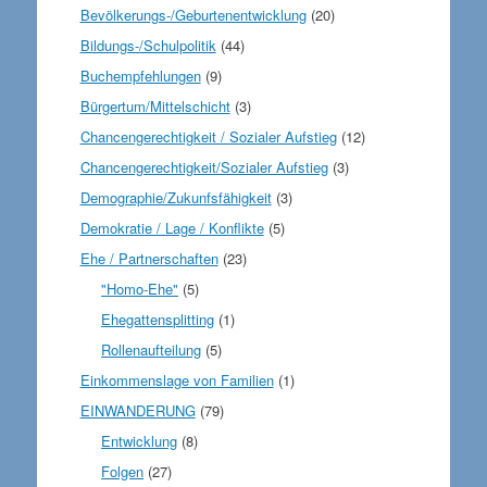
Bevölkerungs-/Geburtenentwicklung
(20)
Bildungs-/Schulpolitik
(44)
Buchempfehlungen
(9)
Bürgertum/Mittelschicht
(3)
Chancengerechtigkeit / Sozialer Aufstieg
(12)
Chancengerechtigkeit/Sozialer Aufstieg
(3)
Demographie/Zukunfsfähigkeit
(3)
Demokratie / Lage / Konflikte
(5)
Ehe / Partnerschaften
(23)
"Homo-Ehe"
(5)
Ehegattensplitting
(1)
Rollenaufteilung
(5)
Einkommenslage von Familien
(1)
EINWANDERUNG
(79)
Entwicklung
(8)
Folgen
(27)