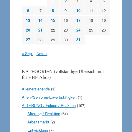
1
2
3
4
5
6
7
8
9
10
11
12
13
14
15
16
17
18
19
20
21
22
23
24
25
26
27
28
29
30
31
« Sep.
Nov. »
KATEGORIEN (vollständige Übersicht nur
für HBF-Abos)
Alleinerziehende
(1)
Alten-/Senioren-Erwerbstätigkeit
(1)
ALTERUNG / Folgen / Reaktion
(197)
Alterung / Reaktion
(61)
Arbeitsmarkt
(2)
Entwicklung
(7)