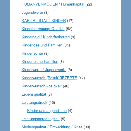
HUMANVERMÖGEN / Humankapital
(22)
Jugendwerte
(3)
KAPITAL STATT KINDER
(17)
Kinderbetreuung/-Qualität
(52)
Kindergeld / Kinderfreibetrag
(9)
Kinderlose und Familien
(34)
Kinderrechte
(8)
Kinderreiche Familien
(8)
Kinderwerte / Jugendwerte
(8)
Kinderwunsch-(Politik)REZEPTE
(17)
Kinderwunsch/-losigkeit
(46)
Lebensqualität
(3)
Leistungsdruck
(15)
Kinder und Jugendliche
(4)
Leistungsgerechtigkeit
(5)
Medienqualität / Entwicklung / Krise
(30)