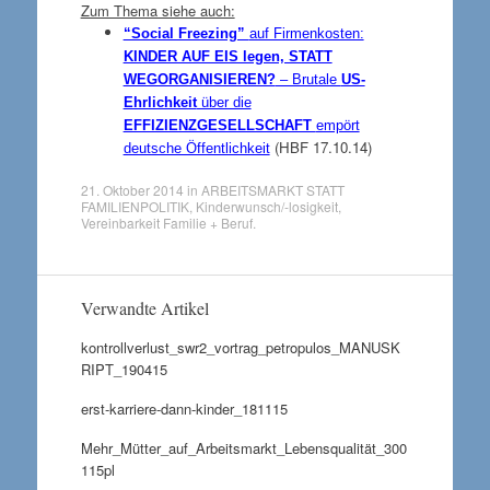
Zum Thema siehe auch:
“Social Freezing”
auf Firmenkosten:
KINDER AUF EIS legen, STATT
WEGORGANISIEREN?
– Brutale
US-
Ehrlichkeit
über die
EFFIZIENZGESELLSCHAFT
empört
(HBF 17.10.14)
deutsche Öffentlichkeit
21. Oktober 2014
in
ARBEITSMARKT STATT
FAMILIENPOLITIK
,
Kinderwunsch/-losigkeit
,
Vereinbarkeit Familie + Beruf
.
Verwandte Artikel
kontrollverlust_swr2_vortrag_petropulos_MANUSK
RIPT_190415
erst-karriere-dann-kinder_181115
Mehr_Mütter_auf_Arbeitsmarkt_Lebensqualität_300
115pl