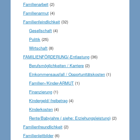
Familienarbeit
(2)
Familienarmut
(4)
Familienfeindlichkeit
(32)
Gesellschaft
(4)
Politik
(25)
Wirtschaft
(8)
FAMILIENFÖRDERUNG/-Entlastung
(36)
Berufsmöglichkeiten / Karriere
(2)
Einkommensausfall / Opportunitätskosten
(1)
Familien-/Kinder-ARMUT
(1)
Finanzierung
(1)
Kindergeld/-freibetrag
(4)
Kinderkosten
(4)
Rente/Babyjahre ( siehe: Erziehungsleistung)
(2)
Familienfreundlichkeit
(2)
Familienleitbilder
(6)