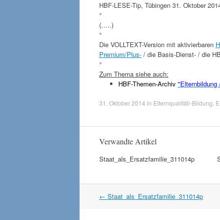
HBF-LESE-Tip, Tübingen 31. Oktober 2014,
°
(…..)
°
Die VOLLTEXT-Version mit aktivierbaren
H
Premium/Plus-
/ die Basis-Dienst- / die H
°
Zum Thema siehe auch:
HBF-Themen-Archiv
"Elternbildung
31. Oktober 2014
in
Elternqualität/-Bildung
,
E
Verwandte Artikel
Staat_als_Ersatzfamilie_311014p
Artikel
←
Staat_als_Ersatzfamilie_311014p
Navigation