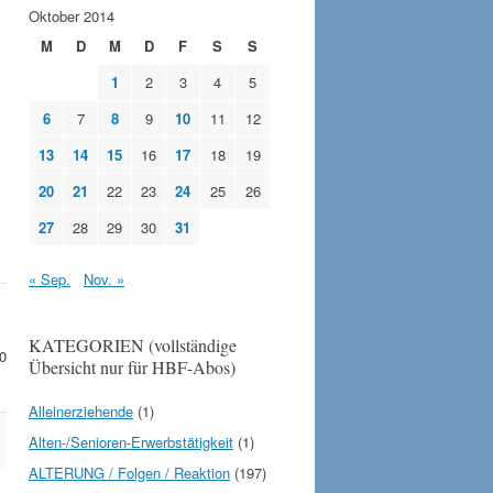
Oktober 2014
M
D
M
D
F
S
S
1
2
3
4
5
6
7
8
9
10
11
12
13
14
15
16
17
18
19
20
21
22
23
24
25
26
27
28
29
30
31
« Sep.
Nov. »
KATEGORIEN (vollständige
0
Übersicht nur für HBF-Abos)
Alleinerziehende
(1)
Alten-/Senioren-Erwerbstätigkeit
(1)
ALTERUNG / Folgen / Reaktion
(197)