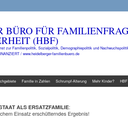
R BÜRO FÜR FAMILIENFRA
RHEIT (HBF)
nst zur Familienpolitik, Sozialpolitik, Demographiepolitik und Nachwuchspo
IERT / www.heidelberger-familienbuero.de
chgebiete
Familie in Zahlen
Schrumpf-Alterung
Mehr Kinder?
HBF 
:
STAAT ALS ERSATZFAMILIE
lichem Einsatz erschütterndes Ergebnis!