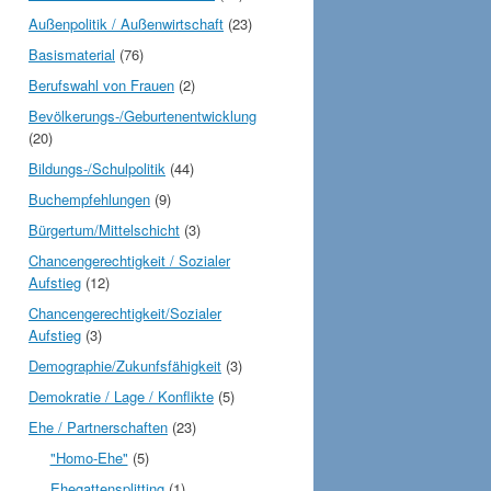
Außenpolitik / Außenwirtschaft
(23)
Basismaterial
(76)
Berufswahl von Frauen
(2)
Bevölkerungs-/Geburtenentwicklung
(20)
Bildungs-/Schulpolitik
(44)
Buchempfehlungen
(9)
Bürgertum/Mittelschicht
(3)
Chancengerechtigkeit / Sozialer
Aufstieg
(12)
Chancengerechtigkeit/Sozialer
Aufstieg
(3)
Demographie/Zukunfsfähigkeit
(3)
Demokratie / Lage / Konflikte
(5)
Ehe / Partnerschaften
(23)
"Homo-Ehe"
(5)
Ehegattensplitting
(1)