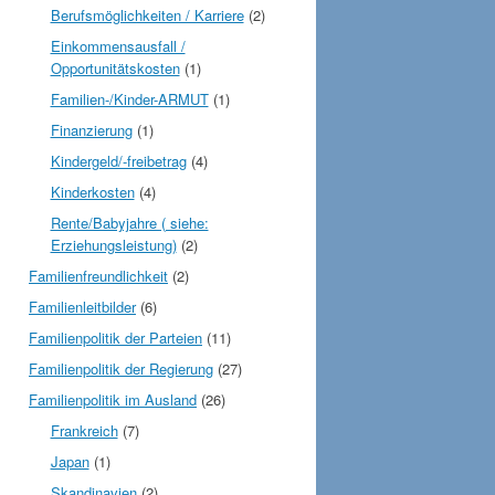
Berufsmöglichkeiten / Karriere
(2)
Einkommensausfall /
Opportunitätskosten
(1)
Familien-/Kinder-ARMUT
(1)
Finanzierung
(1)
Kindergeld/-freibetrag
(4)
Kinderkosten
(4)
Rente/Babyjahre ( siehe:
Erziehungsleistung)
(2)
Familienfreundlichkeit
(2)
Familienleitbilder
(6)
Familienpolitik der Parteien
(11)
Familienpolitik der Regierung
(27)
Familienpolitik im Ausland
(26)
Frankreich
(7)
Japan
(1)
Skandinavien
(2)