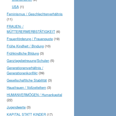
USA
(1)
Feminismus / Geschlechterverhältnis
(11)
FRAUEN- /
MÜTTERERWERBSTÄTIGKEIT
(6)
Frauenförderung / Frauenquote
(19)
Frühe Kindheit / Bindung
(10)
Frühkindliche Bildung
(3)
Ganztagsbetreuung/Schulen
(5)
Generationenverhältnis /
Generationenkonflikt
(39)
Gesellschaftliche Stabilität
(3)
Hausfrauen / Vollzeiteltern
(3)
HUMANVERMÖGEN / Humankapital
(22)
Jugendwerte
(3)
KAPITAL STATT KINDER
(17)