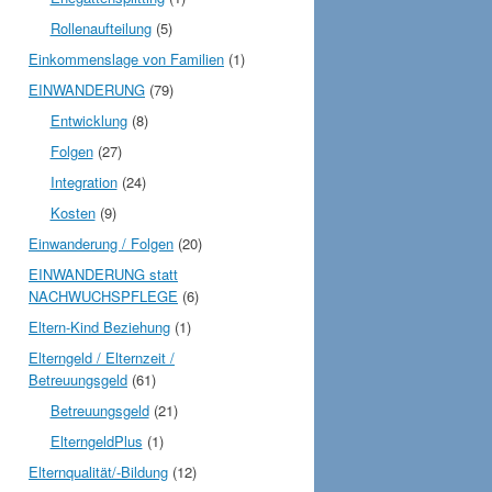
Rollenaufteilung
(5)
Einkommenslage von Familien
(1)
EINWANDERUNG
(79)
Entwicklung
(8)
Folgen
(27)
Integration
(24)
Kosten
(9)
Einwanderung / Folgen
(20)
EINWANDERUNG statt
NACHWUCHSPFLEGE
(6)
Eltern-Kind Beziehung
(1)
Elterngeld / Elternzeit /
Betreuungsgeld
(61)
Betreuungsgeld
(21)
ElterngeldPlus
(1)
Elternqualität/-Bildung
(12)