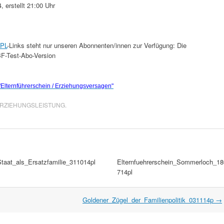
 erstellt 21:00 Uhr
PL
-Links steht nur unseren Abonnenten/innen zur Verfügung: Die
BF-Test-Abo-Version
/
Elternführerschein / Erziehungsversagen"
RZIEHUNGSLEISTUNG
.
Staat_als_Ersatzfamilie_311014pl
Elternfuehrerschein_Sommerloch_18
714pl
Goldener_Zügel_der_Familienpolitik_031114p
→