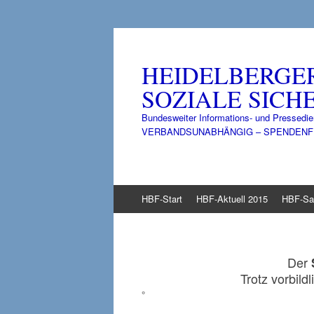
HEIDELBERGE
SOZIALE SICHE
Bundesweiter Informations- und Pressedie
VERBANDSUNABHÄNGIG – SPENDENFINANZ
Zum
HBF-Start
HBF-Aktuell 2015
HBF-Sa
Inhalt
springen
Der
Trotz vorbild
°