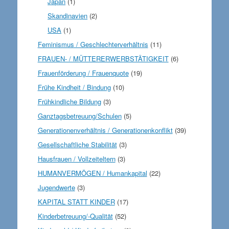
Japan
(1)
Skandinavien
(2)
USA
(1)
Feminismus / Geschlechterverhältnis
(11)
FRAUEN- / MÜTTERERWERBSTÄTIGKEIT
(6)
Frauenförderung / Frauenquote
(19)
Frühe Kindheit / Bindung
(10)
Frühkindliche Bildung
(3)
Ganztagsbetreuung/Schulen
(5)
Generationenverhältnis / Generationenkonflikt
(39)
Gesellschaftliche Stabilität
(3)
Hausfrauen / Vollzeiteltern
(3)
HUMANVERMÖGEN / Humankapital
(22)
Jugendwerte
(3)
KAPITAL STATT KINDER
(17)
Kinderbetreuung/-Qualität
(52)