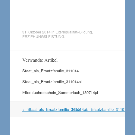
31. Oktober 2014
in
Elternqualität/-Bildung
,
ERZIEHUNGSLEISTUNG
.
Verwandte Artikel
Staat_als_Ersatzfamilie_311014
Staat_als_Ersatzfamilie_311014pl
Elternfuehrerschein_Sommerloch_180714pl
Artikel
←
Staat_als_Ersatzfamilie_311014pl
Staat_als_Ersatzfamilie_311014
→
Navigation