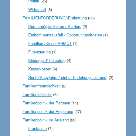
Politik
(25)
Wirtschaft
(8)
FAMILIENFÖRDERUNG/-Entlastung
(36)
Berufsmöglichkeiten / Karriere
(2)
Einkommensausfall / Opportunitätskosten
(1)
Familien-/Kinder-ARMUT
(1)
Finanzierung
(1)
Kindergeld/-freibetrag
(4)
Kinderkosten
(4)
Rente/Babyjahre ( siehe: Erziehungsleistung)
(2)
Familienfreundlichkeit
(2)
Familienleitbilder
(6)
Familienpolitik der Parteien
(11)
Familienpolitik der Regierung
(27)
Familienpolitik im Ausland
(26)
Frankreich
(7)