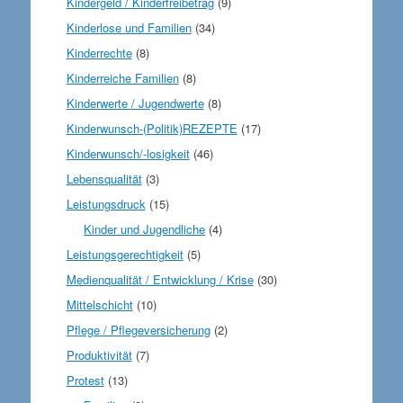
Kindergeld / Kinderfreibetrag
(9)
Kinderlose und Familien
(34)
Kinderrechte
(8)
Kinderreiche Familien
(8)
Kinderwerte / Jugendwerte
(8)
Kinderwunsch-(Politik)REZEPTE
(17)
Kinderwunsch/-losigkeit
(46)
Lebensqualität
(3)
Leistungsdruck
(15)
Kinder und Jugendliche
(4)
Leistungsgerechtigkeit
(5)
Medienqualität / Entwicklung / Krise
(30)
Mittelschicht
(10)
Pflege / Pflegeversicherung
(2)
Produktivität
(7)
Protest
(13)