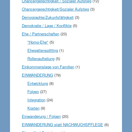
Chancengerechtigkeit / Sozialer Aufstieg
(12)
Chancengerechtigkeit/Sozialer Aufstieg
(3)
Demographie/Zukunfsfähigkeit
(3)
Demokratie / Lage / Konflikte
(5)
Ehe / Partnerschaften
(23)
"Homo-Ehe"
(5)
Ehegattensplitting
(1)
Rollenaufteilung
(5)
Einkommenslage von Familien
(1)
EINWANDERUNG
(79)
Entwicklung
(8)
Folgen
(27)
Integration
(24)
Kosten
(9)
Einwanderung / Folgen
(20)
EINWANDERUNG statt NACHWUCHSPFLEGE
(6)