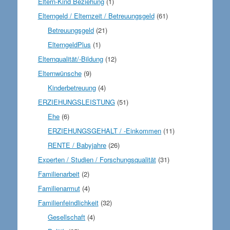
Eltern-Kind Beziehung
(1)
Elterngeld / Elternzeit / Betreuungsgeld
(61)
Betreuungsgeld
(21)
ElterngeldPlus
(1)
Elternqualität/-Bildung
(12)
Elternwünsche
(9)
Kinderbetreuung
(4)
ERZIEHUNGSLEISTUNG
(51)
Ehe
(6)
ERZIEHUNGSGEHALT / -Einkommen
(11)
RENTE / Babyjahre
(26)
Experten / Studien / Forschungsqualität
(31)
Familienarbeit
(2)
Familienarmut
(4)
Familienfeindlichkeit
(32)
Gesellschaft
(4)