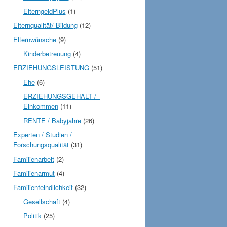
ElterngeldPlus
(1)
Elternqualität/-Bildung
(12)
Elternwünsche
(9)
Kinderbetreuung
(4)
ERZIEHUNGSLEISTUNG
(51)
Ehe
(6)
ERZIEHUNGSGEHALT / -
Einkommen
(11)
RENTE / Babyjahre
(26)
Experten / Studien /
Forschungsqualität
(31)
Familienarbeit
(2)
Familienarmut
(4)
Familienfeindlichkeit
(32)
Gesellschaft
(4)
Politik
(25)