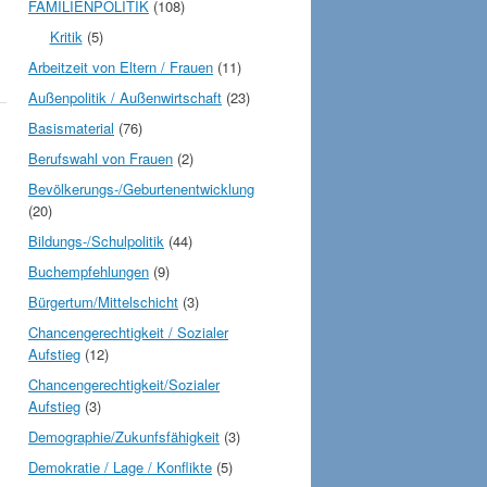
FAMILIENPOLITIK
(108)
Kritik
(5)
Arbeitzeit von Eltern / Frauen
(11)
Außenpolitik / Außenwirtschaft
(23)
Basismaterial
(76)
Berufswahl von Frauen
(2)
Bevölkerungs-/Geburtenentwicklung
(20)
Bildungs-/Schulpolitik
(44)
Buchempfehlungen
(9)
Bürgertum/Mittelschicht
(3)
Chancengerechtigkeit / Sozialer
Aufstieg
(12)
Chancengerechtigkeit/Sozialer
Aufstieg
(3)
Demographie/Zukunfsfähigkeit
(3)
Demokratie / Lage / Konflikte
(5)