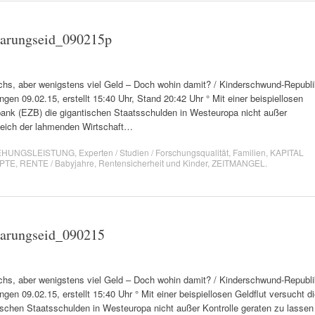
barungseid_090215p
, aber wenigstens viel Geld – Doch wohin damit? / Kinderschwund-Republi
gen 09.02.15, erstellt 15:40 Uhr, Stand 20:42 Uhr ° Mit einer beispiellosen
bank (EZB) die gigantischen Staatsschulden in Westeuropa nicht außer
gleich der lahmenden Wirtschaft…
EHUNGSLEISTUNG
,
Experten / Studien / Forschungsqualität
,
Familien
,
KAPITAL
EPTE
,
RENTE / Babyjahre
,
Rentensicherheit und Kinder
,
ZEITMANGEL
.
barungseid_090215
, aber wenigstens viel Geld – Doch wohin damit? / Kinderschwund-Republi
gen 09.02.15, erstellt 15:40 Uhr ° Mit einer beispiellosen Geldflut versucht d
ischen Staatsschulden in Westeuropa nicht außer Kontrolle geraten zu lassen