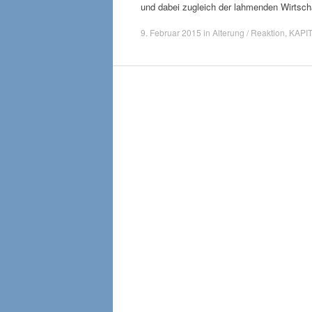
und dabei zugleich der lahmenden Wirtsc
9. Februar 2015
in
Alterung / Reaktion
,
KAPI