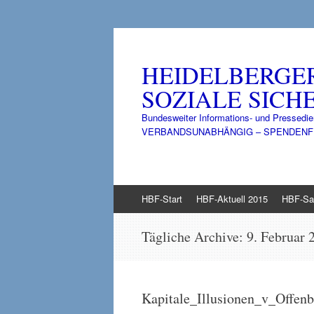
HEIDELBERGE
SOZIALE SICHE
Bundesweiter Informations- und Pressedie
VERBANDSUNABHÄNGIG – SPENDENFINANZ
Zum
HBF-Start
HBF-Aktuell 2015
HBF-Sa
Inhalt
springen
Tägliche Archive:
9. Februar 
Kapitale_Illusionen_v_Offen