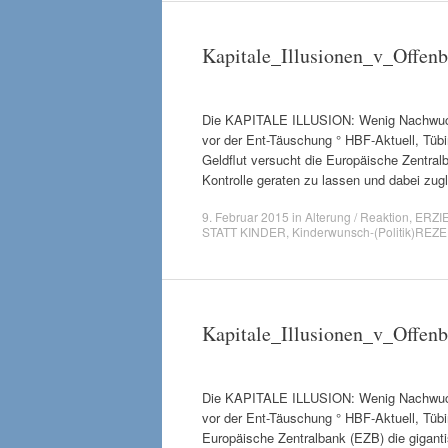
Kapitale_Illusionen_v_Offen
Die KAPITALE ILLUSION: Wenig Nachwuchs
vor der Ent-Täuschung ° HBF-Aktuell, Tübin
Geldflut versucht die Europäische Zentral
Kontrolle geraten zu lassen und dabei zu
9. Februar 2015
in
Alterung / Reaktion
,
ERZI
STATT KINDER
,
Kinderwunsch-(Politik)REZ
Kapitale_Illusionen_v_Offen
Die KAPITALE ILLUSION: Wenig Nachwuchs
vor der Ent-Täuschung ° HBF-Aktuell, Tübin
Europäische Zentralbank (EZB) die gigant