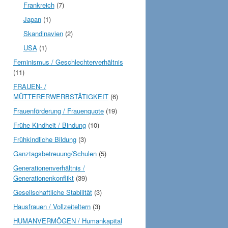
Frankreich
(7)
Japan
(1)
Skandinavien
(2)
USA
(1)
Feminismus / Geschlechterverhältnis
(11)
FRAUEN- /
MÜTTERERWERBSTÄTIGKEIT
(6)
Frauenförderung / Frauenquote
(19)
Frühe Kindheit / Bindung
(10)
Frühkindliche Bildung
(3)
Ganztagsbetreuung/Schulen
(5)
Generationenverhältnis /
Generationenkonflikt
(39)
Gesellschaftliche Stabilität
(3)
Hausfrauen / Vollzeiteltern
(3)
HUMANVERMÖGEN / Humankapital