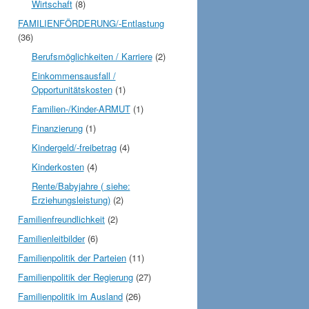
Wirtschaft
(8)
FAMILIENFÖRDERUNG/-Entlastung
(36)
Berufsmöglichkeiten / Karriere
(2)
Einkommensausfall /
Opportunitätskosten
(1)
Familien-/Kinder-ARMUT
(1)
Finanzierung
(1)
Kindergeld/-freibetrag
(4)
Kinderkosten
(4)
Rente/Babyjahre ( siehe:
Erziehungsleistung)
(2)
Familienfreundlichkeit
(2)
Familienleitbilder
(6)
Familienpolitik der Parteien
(11)
Familienpolitik der Regierung
(27)
Familienpolitik im Ausland
(26)