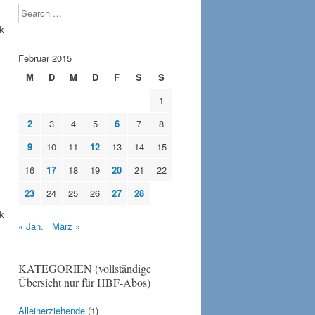
Search
k
Februar 2015
M
D
M
D
F
S
S
1
2
3
4
5
6
7
8
9
10
11
12
13
14
15
16
17
18
19
20
21
22
23
24
25
26
27
28
k
« Jan.
März »
KATEGORIEN (vollständige
Übersicht nur für HBF-Abos)
Alleinerziehende
(1)