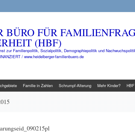
R BÜRO FÜR FAMILIENFRA
RHEIT (HBF)
nst zur Familienpolitik, Sozialpolitik, Demographiepolitik und Nachwuchspo
IERT / www.heidelberger-familienbuero.de
chgebiete
Familie in Zahlen
Schrumpf-Alterung
Mehr Kinder?
HBF 
2015
barungseid_090215pl