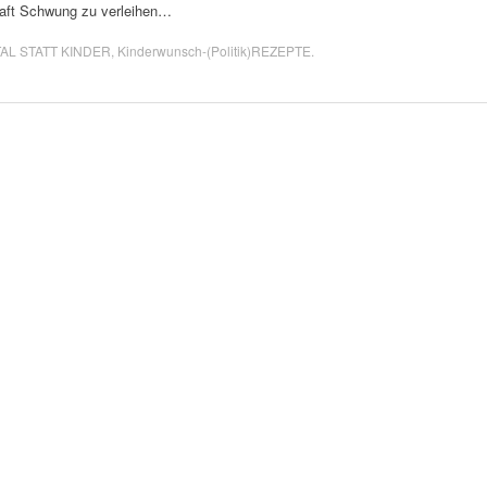
haft Schwung zu verleihen…
TAL STATT KINDER
,
Kinderwunsch-(Politik)REZEPTE
.