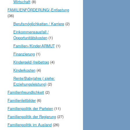
Wirtschaft
(8)
FAMILIENFÖRDERUNG/-Entlastung
(36)
Berufsmöglichkeiten / Karriere
(2)
Einkommensausfall /
Opportunitätskosten
(1)
Familien-/Kinder-ARMUT
(1)
Finanzierung
(1)
Kindergeld/-freibetrag
(4)
Kinderkosten
(4)
Rente/Babyjahre ( siehe:
Erziehungsleistung)
(2)
Familienfreundlichkeit
(2)
Familienleitbilder
(6)
Familienpolitik der Parteien
(11)
Familienpolitik der Regierung
(27)
Familienpolitik im Ausland
(26)