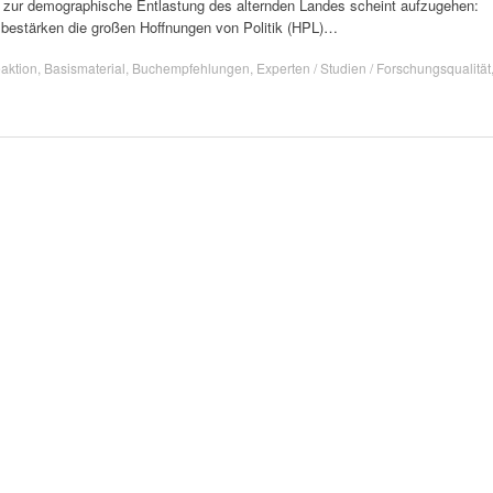
gie zur demographische Entlastung des alternden Landes scheint aufzugehen:
bestärken die großen Hoffnungen von Politik (HPL)…
aktion
,
Basismaterial
,
Buchempfehlungen
,
Experten / Studien / Forschungsqualität