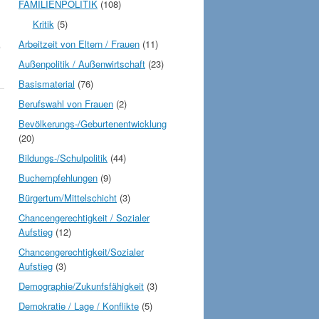
FAMILIENPOLITIK
(108)
Kritik
(5)
Arbeitzeit von Eltern / Frauen
(11)
,
Außenpolitik / Außenwirtschaft
(23)
Basismaterial
(76)
Berufswahl von Frauen
(2)
Bevölkerungs-/Geburtenentwicklung
(20)
Bildungs-/Schulpolitik
(44)
Buchempfehlungen
(9)
Bürgertum/Mittelschicht
(3)
Chancengerechtigkeit / Sozialer
Aufstieg
(12)
Chancengerechtigkeit/Sozialer
Aufstieg
(3)
Demographie/Zukunfsfähigkeit
(3)
Demokratie / Lage / Konflikte
(5)