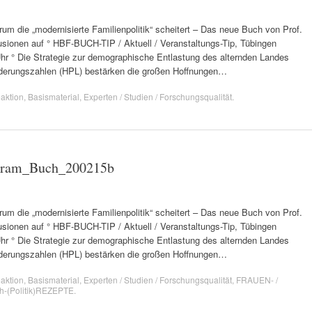
 „modernisierte Familienpolitik“ scheitert – Das neue Buch von Prof.
usionen auf ° HBF-BUCH-TIP / Aktuell / Veranstaltungs-Tip, Tübingen
 Uhr ° Die Strategie zur demographische Entlastung des alternden Landes
derungszahlen (HPL) bestärken die großen Hoffnungen…
aktion
,
Basismaterial
,
Experten / Studien / Forschungsqualität
.
rtram_Buch_200215b
 „modernisierte Familienpolitik“ scheitert – Das neue Buch von Prof.
usionen auf ° HBF-BUCH-TIP / Aktuell / Veranstaltungs-Tip, Tübingen
 Uhr ° Die Strategie zur demographische Entlastung des alternden Landes
derungszahlen (HPL) bestärken die großen Hoffnungen…
aktion
,
Basismaterial
,
Experten / Studien / Forschungsqualität
,
FRAUEN- /
h-(Politik)REZEPTE
.