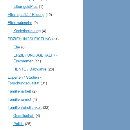
ElterngeldPlus
(1)
Elternqualität/-Bildung
(12)
Elternwünsche
(9)
Kinderbetreuung
(4)
ERZIEHUNGSLEISTUNG
(51)
Ehe
(6)
ERZIEHUNGSGEHALT / -
Einkommen
(11)
RENTE / Babyjahre
(26)
Experten / Studien /
Forschungsqualität
(31)
Familienarbeit
(2)
Familienarmut
(4)
Familienfeindlichkeit
(32)
Gesellschaft
(4)
Politik
(25)