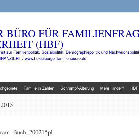
R BÜRO FÜR FAMILIENFRA
RHEIT (HBF)
nst zur Familienpolitik, Sozialpolitik, Demographiepolitik und Nachwuchspo
IERT / www.heidelberger-familienbuero.de
chgebiete
Familie in Zahlen
Schrumpf-Alterung
Mehr Kinder?
HBF 
 2015
rtram_Buch_200215pl