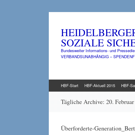
HEIDELBERGE
SOZIALE SICHE
Bundesweiter Informations- und Pressedie
VERBANDSUNABHÄNGIG – SPENDENFINANZ
Zum
HBF-Start
HBF-Aktuell 2015
HBF-Sa
Inhalt
springen
Tägliche Archive:
20. Februar
Überforderte-Generation_Be