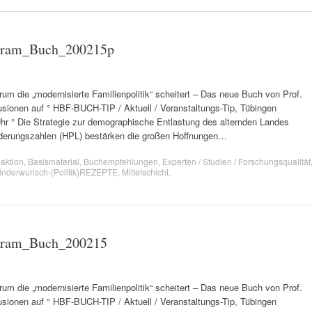
rtram_Buch_200215p
 „modernisierte Familienpolitik“ scheitert – Das neue Buch von Prof.
usionen auf ° HBF-BUCH-TIP / Aktuell / Veranstaltungs-Tip, Tübingen
 Uhr ° Die Strategie zur demographische Entlastung des alternden Landes
derungszahlen (HPL) bestärken die großen Hoffnungen…
aktion
,
Basismaterial
,
Buchempfehlungen
,
Experten / Studien / Forschungsqualität
inderwunsch-(Politik)REZEPTE
,
Mittelschicht
.
rtram_Buch_200215
 „modernisierte Familienpolitik“ scheitert – Das neue Buch von Prof.
usionen auf ° HBF-BUCH-TIP / Aktuell / Veranstaltungs-Tip, Tübingen