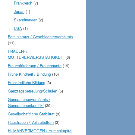
Frankreich
(7)
Japan
(1)
Skandinavien
(2)
USA
(1)
Feminismus / Geschlechterverhältnis
(11)
FRAUEN- /
MÜTTERERWERBSTÄTIGKEIT
(6)
Frauenförderung / Frauenquote
(19)
Frühe Kindheit / Bindung
(10)
Frühkindliche Bildung
(3)
Ganztagsbetreuung/Schulen
(5)
Generationenverhältnis /
Generationenkonflikt
(39)
Gesellschaftliche Stabilität
(3)
Hausfrauen / Vollzeiteltern
(3)
HUMANVERMÖGEN / Humankapital