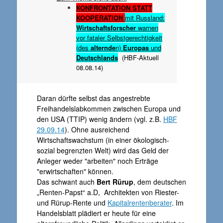
K
ONFRONTATION STATT
KOOPERATION
mit Russland:
Wirtschaftsforscher
warnen
vor fataler Selbstgerechtigkeit
(des
alternde
n)
Europas
und
Deutschlands
(
HBF-Aktuell
08.08.14)
Daran dürfte selbst das angestrebte
Freihandelslabkommen zwischen Europa und
den USA (TTIP) wenig ändern (vgl. z.B.
HBF
29.09.14
). Ohne ausreichend
Wirtschaftswachstum (in einer ökologisch-
sozial begrenzten Welt) wird das Geld der
Anleger weder "arbeiten" noch Erträge
"erwirtschaften" können.
Das schwant auch
Bert Rürup
, dem deutschen
„Renten-Papst“ a.D, Architekten von Riester-
und Rürup-Rente und
Kapitalrentenberater
. Im
Handelsblatt plädiert er heute für eine