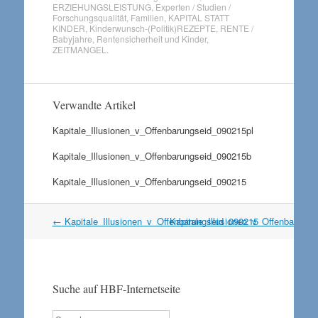
ERZIEHUNGSLEISTUNG
,
Experten / Studien /
Forschungsqualität
,
Familien
,
KAPITAL STATT
KINDER
,
Kinderwunsch-(Politik)REZEPTE
,
RENTE /
Babyjahre
,
Rentensicherheit und Kinder
,
ZEITMANGEL
.
Verwandte Artikel
Kapitale_Illusionen_v_Offenbarungseid_090215pl
Kapitale_Illusionen_v_Offenbarungseid_090215b
Kapitale_Illusionen_v_Offenbarungseid_090215
Artikel
←
Kapitale_Illusionen_v_Offenbarungseid_090215
Kapitale_Illusionen_v_Offenbarung
Navigation
Suche auf HBF-Internetseite
Search