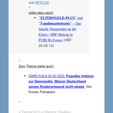
und
HP-PLUS
°
siehe dazu auch:
"ELTERNGELD-PLUS"
und
"Familienarbeitszeit"
– Das
falsche Versprechen an die
Eltern / HBF-Beitrag in
(HBF
PUBLIK-Forum
26.09.14)
°
Zum Thema siehe auch:
SWR2 AULA 03.10.2013:
Populäre Irrtümer
zur Demografie. Warum Deutschland
seinen Kinderschwund nicht stoppt
.
Von
s
Kostas Petropulo
°
9. Februar 2015
in
Alterung / Reaktion
,