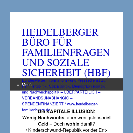
HEIDELBERGER
BÜRO FÜR
FAMILIENFRAGEN
UND SOZIALE
SICHERHEIT (HBF)
Bundesweiter Informations- und Pressedienst zur
Menü
Familienpolitik, Sozialpolitik, Demographiepolitik
und Nachwuchspolitik – ÜBERPARTEILICH –
Zum
VERBANDSUNABHÄNGIG –
Inhalt
SPENDENFINANZIERT / www.heidelberger-
springen
familienbuero.de
Die KAPITALE ILLUSION
:
Wenig Nachwuchs
, aber wenigstens
viel
Geld
– Doch
wohin
damit?
/ Kinderschwund-Republik vor der Ent-