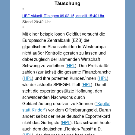
Täuschung
°
,
HBF-Aktuell, Tübingen 09.02.15, erstellt 15:40 Uhr
Stand 20:42 Uhr
°
Mit einer beispiellosen Geldflut versucht die
Europäische Zentralbank (EZB) die
gigantischen Staatsschulden in Westeuropa
nicht außer Kontrolle geraten zu lassen und
dabei zugleich der lahmenden Wirtschaft
Schwung zu verleihen (
HPL
). Den Preis dafür
zahlen (zunächst) die gesamte Finanzbranche
(
HPL
) und ihre potenten Kunden/innen (
HPL
)
wie der aktuelle SPIEGEL titelt (
HPL
). Damit
steht die expertengestützte Hoffnung, den
schwindenden Nachwuchs durch
Geldanhäufung ersetzen zu könnnen (
"Kapital
statt Kinder"
) vor dem Offenbarungseid. Daran
ändert selbst der neue deutsche Exportrekord
nicht das Geringste (
HPL
). Das schwant heute
auch dem deutschen „Renten-Papst“ a.D.
(
HPL
), der dennoch seinen kardinalen