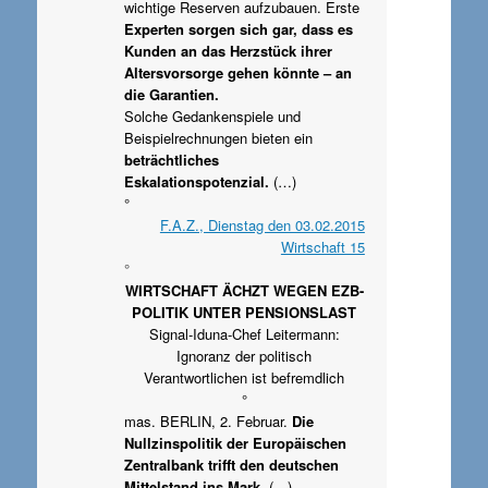
wichtige Reserven aufzubauen. Erste
Experten sorgen sich gar, dass es
Kunden an das Herzstück ihrer
Altersvorsorge gehen könnte – an
die Garantien.
Solche Gedankenspiele und
Beispielrechnungen bieten ein
beträchtliches
Eskalationspotenzial.
(…)
°
F.A.Z., Dienstag den 03.02.2015
Wirtschaft 15
°
WIRTSCHAFT ÄCHZT WEGEN EZB-
POLITIK UNTER PENSIONSLAST
Signal-Iduna-Chef Leitermann:
Ignoranz der politisch
Verantwortlichen ist befremdlich
°
mas. BERLIN, 2. Februar.
Die
Nullzinspolitik der Europäischen
Zentralbank trifft den deutschen
Mittelstand ins Mark
. (…)