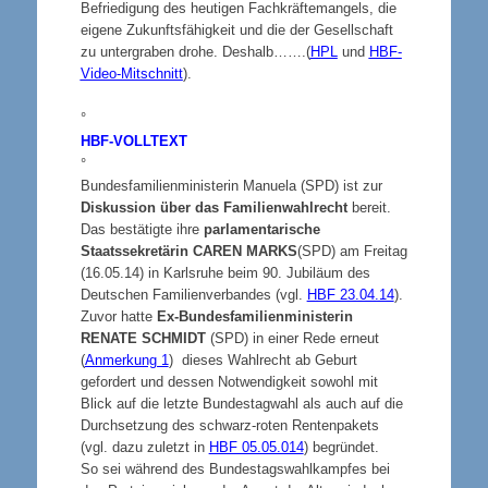
Befriedigung des heutigen Fachkräftemangels, die
eigene Zukunftsfähigkeit und die der Gesellschaft
zu untergraben drohe. Deshalb…….(
HPL
und
HBF-
Video-Mitschnitt
).
°
HBF-
VOLLTEXT
°
Bundesfamilienministerin Manuela (SPD) ist zur
Diskussion über das Familienwahlrecht
bereit.
Das bestätigte ihre
parlamentarische
Staatssekretärin
CAREN MARKS
(SPD) am Freitag
(16.05.14) in Karlsruhe beim 90. Jubiläum des
Deutschen Familienverbandes (vgl.
HBF 23.04.14
).
Zuvor hatte
Ex-Bundesfamilienministerin
RENATE SCHMIDT
(SPD) in einer Rede erneut
(
Anmerkung 1
) dieses Wahlrecht ab Geburt
gefordert und dessen Notwendigkeit sowohl mit
Blick auf die letzte Bundestagwahl als auch auf die
Durchsetzung des schwarz-roten Rentenpakets
(vgl. dazu zuletzt in
HBF 05.05.014
) begründet.
So sei während des Bundestagswahlkampfes bei