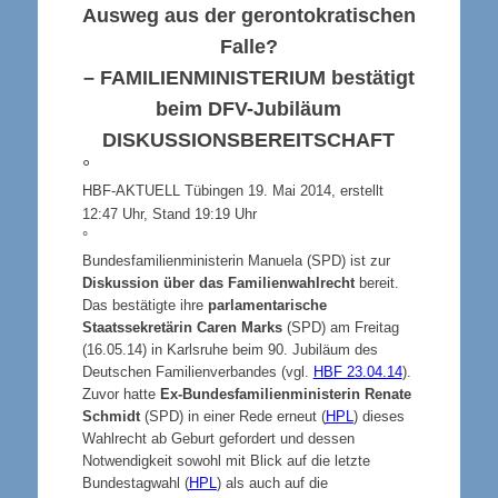
Ausweg aus der gerontokratischen
Falle?
–
FAMILIENMINISTERIUM
bestätigt
beim DFV-Jubiläum
DISKUSSIONSBEREITSCHAFT
°
HBF-AKTUELL Tübingen 19. Mai 2014, erstellt
12:47 Uhr, Stand 19:19 Uhr
°
Bundesfamilienministerin Manuela (SPD) ist zur
Diskussion über das Familienwahlrecht
bereit.
Das bestätigte ihre
parlamentarische
Staatssekretärin Caren Marks
(SPD) am Freitag
(16.05.14) in Karlsruhe beim 90. Jubiläum des
Deutschen Familienverbandes (vgl.
HBF 23.04.14
).
Zuvor hatte
Ex-Bundesfamilienministerin Renate
Schmidt
(SPD) in einer Rede erneut (
HPL
) dieses
Wahlrecht ab Geburt gefordert und dessen
Notwendigkeit sowohl mit Blick auf die letzte
Bundestagwahl (
HPL
) als auch auf die