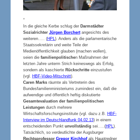
°
In die gleiche Kerbe schlug der
Darmstädter
Sozialrichter
Jürgen Borchert
angesichts des
weiteren….. (
HPL
). Anders als die parlamentarische
Staatssekretärin und weite Teile der
Medienöffentlichkeit glauben (machen wollen),
seien die
familienpolitische
n Maßnahmen der
letzten Jahre unterm Strich keineswegs als Erfolg,
sondern als kaschierte
Rückschritte
einzustufen
(vgl.
HBF-Video-Mitschnitt
).
Caren Marks
räumte als Vertreterin des
Bundesfamilienministeriums zumindest ein, daß die
aufwendige und öffentlich heftig diskutierte
Gesamtevaluation der familienpolitischen
Leistungen
durch mehrere
Wirtschaftsforschungsinstitute (vgl. dazu z.B.
HBF-
Interview im Deutschlandfunk 04.02.13
) in einem
entscheidenden Punkt
unvollständig
sei…..(
HPL
).
Tatsächlich, so verdeutlichte der Augsburger
Rechtsprofessor
Gregor Kirchhof
als Hauptredner