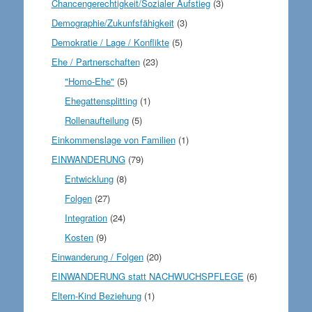
Chancengerechtigkeit/Sozialer Aufstieg
(3)
Demographie/Zukunfsfähigkeit
(3)
Demokratie / Lage / Konflikte
(5)
Ehe / Partnerschaften
(23)
"Homo-Ehe"
(5)
Ehegattensplitting
(1)
Rollenaufteilung
(5)
Einkommenslage von Familien
(1)
EINWANDERUNG
(79)
Entwicklung
(8)
Folgen
(27)
Integration
(24)
Kosten
(9)
Einwanderung / Folgen
(20)
EINWANDERUNG statt NACHWUCHSPFLEGE
(6)
Eltern-Kind Beziehung
(1)