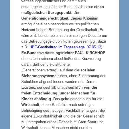
verfassungsrechtlicher und damit auch
gesamtgesellschaftlicher Sicht letztlich nur
einen
maßgeblichen Bezugspunk
t: Die
Generationengerechtigkeit
. Dieses Kriterium
ermögliche einen besonders weiten politischen
Horizont bei der Betrachtung der Gesellschaft. Er
wäre z.B. bei der polemisch-einseitigen Debatte um
das Betreuungsgeld von Nöten gewesen (vgl. dazu
z.B.
HBF-Gastbeitrag im Tagesspiegel 07.05.12
).
Ex-Bundesverfassungsrichter
PAUL KIRCHHOF
erinnerte in seinem abschließenden Kurzvortrag
daran, daß der vieldiskutierte
„Generationenvertrag“, auf dem die
sozialen
Sicherungssysteme
ruhen, ohne Zustimmung der
Schuldner abgeschlossen worden sei. Deren
Existenz sei deshalb unausweichlich
von der
freien Entscheidung junger Menschen für
Kinder abhängig
. Das gelte gerade auch für die
Wirtschaft
, deren Bedürfnis nach sofortiger
Befriedigung des heutigen Fachkräftemangels, die
eigene Zukunftsfähigkeit und die der Gesellschaft
zu untergraben drohe. Deshalb müßten Staat und
Wirtschaft jungen Menschen nicht nur den