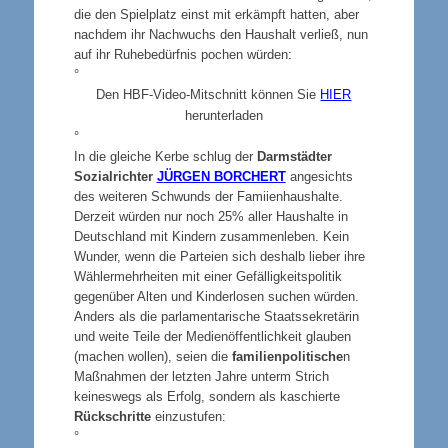
die den Spielplatz einst mit erkämpft hatten, aber
nachdem ihr Nachwuchs den Haushalt verließ, nun
auf ihr Ruhebedürfnis pochen würden:
°
Den HBF-Video-Mitschnitt können Sie
HIER
herunterladen
°
In die gleiche Kerbe schlug der
Darmstädter
Sozialrichter
J
ÜRGEN BORCHERT
angesichts
des weiteren Schwunds der Famiienhaushalte.
Derzeit würden nur noch 25% aller Haushalte in
Deutschland mit Kindern zusammenleben. Kein
Wunder, wenn die Parteien sich deshalb lieber ihre
Wählermehrheiten mit einer Gefälligkeitspolitik
gegenüber Alten und Kinderlosen suchen würden.
Anders als die parlamentarische Staatssekretärin
und weite Teile der Medienöffentlichkeit glauben
(machen wollen), seien die
familienpolitische
n
Maßnahmen der letzten Jahre unterm Strich
keineswegs als Erfolg, sondern als kaschierte
Rückschritte
einzustufen:
°