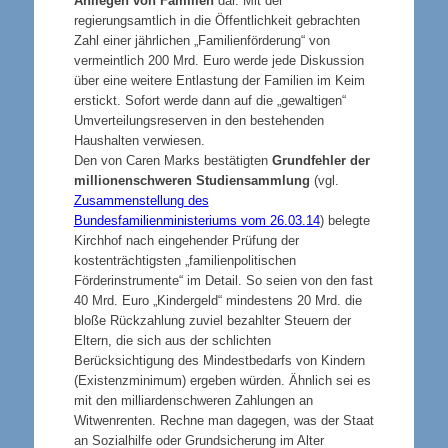
Anliegen von Familien
dar. Mit der
regierungsamtlich in die Öffentlichkeit gebrachten
Zahl einer jährlichen „Familienförderung“ von
vermeintlich 200 Mrd. Euro werde jede Diskussion
über eine weitere Entlastung der Familien im Keim
erstickt. Sofort werde dann auf die „gewaltigen“
Umverteilungsreserven in den bestehenden
Haushalten verwiesen.
Den von Caren Marks bestätigten
Grundfehler der
millionenschweren Studiensammlung
(
vgl.
Zusammenstellung des
Bundesfa
milienministeriums vom 26.03.14
) belegte
Kirchhof nach eingehender Prüfung der
kostenträchtigsten „familienpolitischen
Förderinstrumente“ im Detail. So seien von den fast
40 Mrd. Euro „Kindergeld“ mindestens 20 Mrd. die
bloße Rückzahlung zuviel bezahlter Steuern der
Eltern, die sich aus der schlichten
Berücksichtigung des Mindestbedarfs von Kindern
(Existenzminimum) ergeben würden. Ähnlich sei es
mit den milliardenschweren Zahlungen an
Witwenrenten. Rechne man dagegen, was der Staat
an
Sozialhilfe oder Grundsicherung im Alter