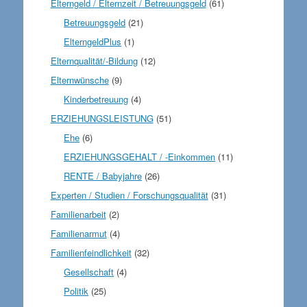
Elterngeld / Elternzeit / Betreuungsgeld
(61)
Betreuungsgeld
(21)
ElterngeldPlus
(1)
Elternqualität/-Bildung
(12)
Elternwünsche
(9)
Kinderbetreuung
(4)
ERZIEHUNGSLEISTUNG
(51)
Ehe
(6)
ERZIEHUNGSGEHALT / -Einkommen
(11)
RENTE / Babyjahre
(26)
Experten / Studien / Forschungsqualität
(31)
Familienarbeit
(2)
Familienarmut
(4)
Familienfeindlichkeit
(32)
Gesellschaft
(4)
Politik
(25)