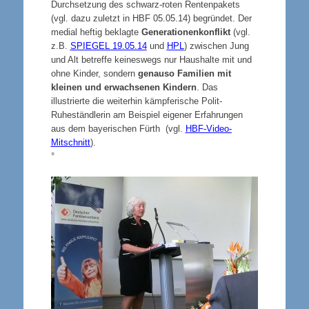
Durchsetzung des schwarz-roten Rentenpakets
(vgl. dazu zuletzt in HBF 05.05.14) begründet. Der
medial heftig beklagte
Generationenkonflikt
(vgl.
z.B.
SPIEGEL 19.05.14
und
HPL
) zwischen Jung
und Alt betreffe keineswegs nur Haushalte mit und
ohne Kinder, sondern
genauso Familien mit
kleinen und erwachsenen Kindern
. Das
illustrierte die weiterhin kämpferische Polit-
Ruheständlerin am Beispiel eigener Erfahrungen
aus dem bayerischen Fürth (vgl.
HBF-Video-
Mitschnitt
).
°