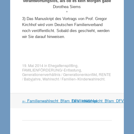
verantwortungslos, als ob es kein Morgen gäbe
Dorothea Siems
°
3
) Das Manuskript des Vortrags von Prof. Gregor
Kirchhof wird vom Deutschen Familienverband
noch veröffentlicht. Sobald dies geschieht, werden
wir Sie darauf hinweisen.
19. Mai 2014
in
Ehegattensplitting
,
FAMILIENFÖRDERUNG/-Entlastung
,
Generationenverhältnis / Generationenkonflikt
,
RENTE
/ Babyjahre
,
Wahlrecht / Familien-/Kinderwahlrecht
.
Artikel
←
Familienwahlrecht_Bfam_DFV_190514pl
Familienwahlrecht_Bfam_DFV_190
Navigation