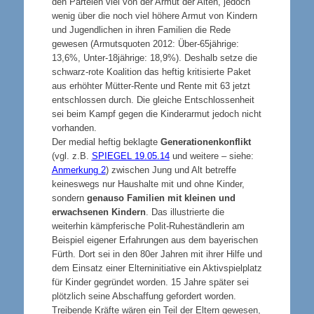
den Parteien viel von der Armut der Alten, jedoch
wenig über die noch viel höhere Armut von Kindern
und Jugendlichen in ihren Familien die Rede
gewesen (Armutsquoten 2012: Über-65jährige:
13,6%, Unter-18jährige: 18,9%). Deshalb setze die
schwarz-rote Koalition das heftig kritisierte Paket
aus erhöhter Mütter-Rente und Rente mit 63 jetzt
entschlossen durch. Die gleiche Entschlossenheit
sei beim Kampf gegen die Kinderarmut jedoch nicht
vorhanden.
Der medial heftig beklagte
Generationenkonflikt
(vgl. z.B.
SPIEGEL 19.05.14
und weitere – siehe:
Anmerkung 2
) zwischen Jung und Alt betreffe
keineswegs nur Haushalte mit und ohne Kinder,
sondern
genauso Familien mit kleinen und
erwachsenen Kindern
. Das illustrierte die
weiterhin kämpferische Polit-Ruheständlerin am
Beispiel eigener Erfahrungen aus dem bayerischen
Fürth. Dort sei in den 80er Jahren mit ihrer Hilfe und
dem Einsatz einer Elterninitiative ein Aktivspielplatz
für Kinder gegründet worden. 15 Jahre später sei
plötzlich seine Abschaffung gefordert worden.
Treibende Kräfte wären ein Teil der Eltern gewesen,