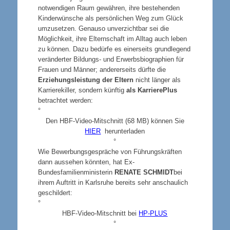
notwendigen Raum gewähren, ihre bestehenden
Kinderwünsche als persönlichen Weg zum Glück
umzusetzen. Genauso unverzichtbar sei die
Möglichkeit, ihre Elternschaft im Alltag auch leben
zu können. Dazu bedürfe es einerseits grundlegend
veränderter Bildungs- und Erwerbsbiographien für
Frauen und Männer; andererseits dürfte die
Erziehungsleistung der Eltern
nicht länger als
Karrierekiller, sondern künftig
als KarrierePlus
betrachtet werden:
°
D
en HBF-Video-Mitschnitt (68 MB) können Sie
HIER
herunterladen
°
Wie Bewerbungsgespräche von Führungskräften
dann aussehen könnten, hat Ex-
Bundesfamilienministerin
R
ENATE SCHMIDT
bei
ihrem Auftritt in Karlsruhe bereits sehr anschaulich
geschildert:
°
HBF-Video-Mitschnitt bei
HP-PLUS
°