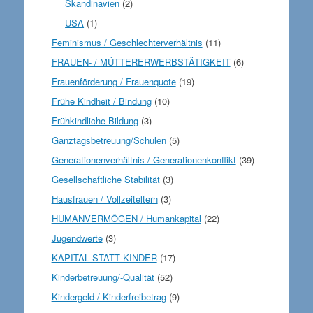
Skandinavien
(2)
USA
(1)
Feminismus / Geschlechterverhältnis
(11)
FRAUEN- / MÜTTERERWERBSTÄTIGKEIT
(6)
Frauenförderung / Frauenquote
(19)
Frühe Kindheit / Bindung
(10)
Frühkindliche Bildung
(3)
Ganztagsbetreuung/Schulen
(5)
Generationenverhältnis / Generationenkonflikt
(39)
Gesellschaftliche Stabilität
(3)
Hausfrauen / Vollzeiteltern
(3)
HUMANVERMÖGEN / Humankapital
(22)
Jugendwerte
(3)
KAPITAL STATT KINDER
(17)
Kinderbetreuung/-Qualität
(52)
Kindergeld / Kinderfreibetrag
(9)