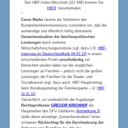
D
en HBF-Video-Mitschnitt (117 MB) können Sie
HIER
herunterladen
°
Caren Marks
räumte als Vertreterin des
Bundesfamilienministeriums zumindest ein, daß die
aufwendige und öffentlich heftig diskutierte
Gesamtevaluation der familienpolitischen
Leistungen
durch mehrere
Wirtschaftsforschungsinstitute (vgl. dazu z.B.
HBF-
Interview im Deutschlandfunk 04.02.13
) in einem
entscheidenden Punkt
unvollständig
sei:
Betrachtet würden dabei nur die staatlichen
Leistungen an Familien – jedoch nicht die großen
Leistungen der Familien für die Staats- und
Sozialkassen (vgl. dazu auch: HBF-Hauptvortrag
beim Bundesparteitag der Familienpartei – in:
HBF
11.11.11
)
Tatsächlich, so verdeutlichte der Augsburger
Rechtsprofessor
GREGOR KIRCHHOF
als
Hauptredner des DFV-Jubiläums (
Anmerkung 3
),
stelle diese einseitige „Gesamtevaluation“ einen
schweren
Rückschlag für die Durchsetzung der