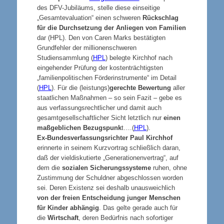
des DFV-Jubiläums, stelle diese einseitige
„Gesamtevaluation“ einen schweren
Rückschlag
für die Durchsetzung der Anliegen von Familien
dar (HPL). Den von Caren Marks bestätigten
Grundfehler der millionenschweren
Studiensammlung (
HPL
) belegte Kirchhof nach
eingehender Prüfung der kostenträchtigsten
„familienpolitischen Förderinstrumente“ im Detail
(
HPL
). Für die (leistungs)
gerechte Bewertung
aller
staatlichen Maßnahmen – so sein Fazit – gebe es
aus verfassungsrechtlicher und damit auch
gesamtgesellschaftlicher Sicht letztlich nur
einen
maßgeblichen Bezugspunk
t….(
HPL
).
Ex-Bundesverfassungsrichter Paul Kirchhof
erinnerte in seinem Kurzvortrag schließlich daran,
daß der vieldiskutierte „Generationenvertrag“, auf
dem die
sozialen Sicherungssysteme
ruhen, ohne
Zustimmung der Schuldner abgeschlossen worden
sei. Deren Existenz sei deshalb unausweichlich
von der freien Entscheidung junger Menschen
für Kinder abhängig
. Das gelte gerade auch für
die
Wirtschaft
, deren Bedürfnis nach sofortiger