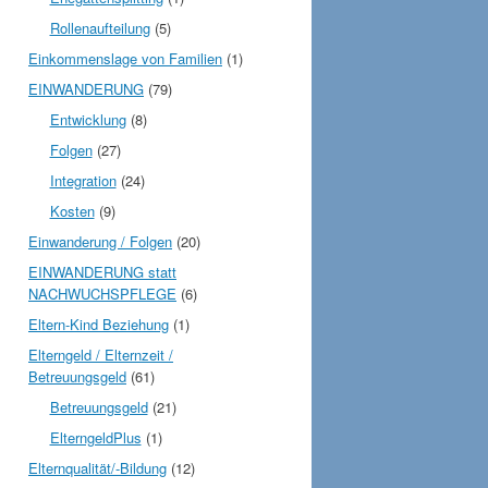
Rollenaufteilung
(5)
Einkommenslage von Familien
(1)
EINWANDERUNG
(79)
Entwicklung
(8)
Folgen
(27)
Integration
(24)
Kosten
(9)
Einwanderung / Folgen
(20)
EINWANDERUNG statt
NACHWUCHSPFLEGE
(6)
Eltern-Kind Beziehung
(1)
Elterngeld / Elternzeit /
Betreuungsgeld
(61)
Betreuungsgeld
(21)
ElterngeldPlus
(1)
Elternqualität/-Bildung
(12)