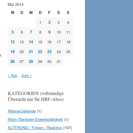
Mai 2014
M
D
M
D
F
S
S
1
2
3
4
5
6
7
8
9
10
11
12
13
14
15
16
17
18
19
20
21
22
23
24
25
s
26
27
28
29
30
31
« Apr.
Juni »
KATEGORIEN (vollständige
Übersicht nur für HBF-Abos)
Alleinerziehende
(1)
Alten-/Senioren-Erwerbstätigkeit
(1)
ALTERUNG / Folgen / Reaktion
(197)