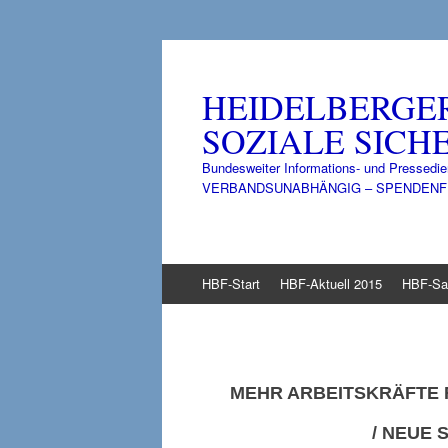
HEIDELBERGE
SOZIALE SICHE
Bundesweiter Informations- und Pressedie
VERBANDSUNABHÄNGIG – SPENDENFINANZ
Zum
HBF-Start
HBF-Aktuell 2015
HBF-Sa
Inhalt
springen
MEHR ARBEITSKRÄFTE
/
NEUE S