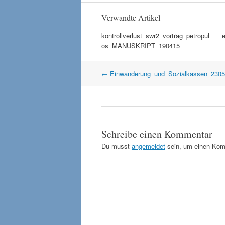
Verwandte Artikel
kontrollverlust_swr2_vortrag_petropul
e
os_MANUSKRIPT_190415
Artikel
←
Einwanderung_und_Sozialkassen_230
Navigation
Schreibe einen Kommentar
Du musst
angemeldet
sein, um einen Kom