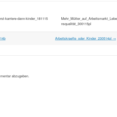
rst-karriere-dann-kinder_181115
Mehr_Mütter_auf_Arbeitsmarkt_Lebe
nsqualität_300115pl
514b
Arbeitskraefte_oder_Kinder_230514pl
→
mentar abzugeben.