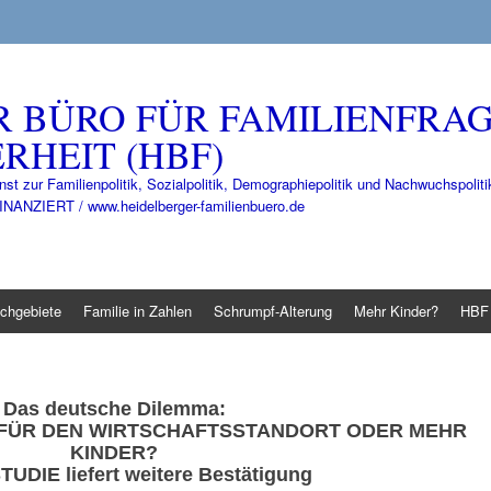
R BÜRO FÜR FAMILIENFRA
RHEIT (HBF)
nst zur Familienpolitik, Sozialpolitik, Demographiepolitik und Nachwuchspo
IERT / www.heidelberger-familienbuero.de
chgebiete
Familie in Zahlen
Schrumpf-Alterung
Mehr Kinder?
HBF 
Das deutsche Dilemma:
 FÜR DEN WIRTSCHAFTSSTANDORT ODER MEHR
KINDER?
TUDIE
liefert weitere Bestätigung