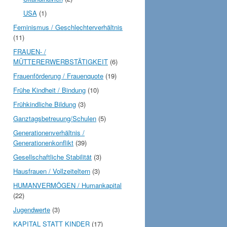
USA
(1)
Feminismus / Geschlechterverhältnis
(11)
FRAUEN- /
MÜTTERERWERBSTÄTIGKEIT
(6)
Frauenförderung / Frauenquote
(19)
Frühe Kindheit / Bindung
(10)
Frühkindliche Bildung
(3)
Ganztagsbetreuung/Schulen
(5)
Generationenverhältnis /
Generationenkonflikt
(39)
Gesellschaftliche Stabilität
(3)
Hausfrauen / Vollzeiteltern
(3)
HUMANVERMÖGEN / Humankapital
(22)
Jugendwerte
(3)
KAPITAL STATT KINDER
(17)