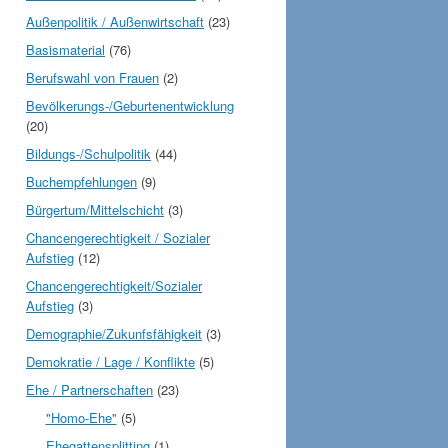
Außenpolitik / Außenwirtschaft
(23)
Basismaterial
(76)
Berufswahl von Frauen
(2)
Bevölkerungs-/Geburtenentwicklung
(20)
Bildungs-/Schulpolitik
(44)
Buchempfehlungen
(9)
Bürgertum/Mittelschicht
(3)
Chancengerechtigkeit / Sozialer
Aufstieg
(12)
Chancengerechtigkeit/Sozialer
Aufstieg
(3)
Demographie/Zukunfsfähigkeit
(3)
Demokratie / Lage / Konflikte
(5)
Ehe / Partnerschaften
(23)
"Homo-Ehe"
(5)
Ehegattensplitting
(1)