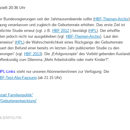
ellt 20:36 Uhr
der Bundesregierungen seit der Jahrtausendwende sollte (
HBF-Themen-Archiv
)
gung veranlassen und zugleich die Geburtenrate erhöhen. Das erste Ziel ist
ntlichte Studie erneut (vgl. z.B.
HBF 2012
) bestätigt (
HPL
). Der erhoffte
en jedoch nicht nur ausgeblieben (vgl.
HBF-Themen-Archiv
). Laut den
erweise“ (
HPL
) die Wahrscheinlichkeit eines Rückgangs der Geburtenrate
uert den Befund einer bereits im letzten Jahr publizierten Studie zu den
ierungen“ (vgl.
HBF 2013
). Die „Erfolgsrezepte“ des Vorbild gebenden Ausland
ffenkundig zum Dilemma „Mehr Arbeitskräfte oder mehr Kinder?“.
PL-Links
steht nur unseren Abonnenten/innen zur Verfügung: Die
BF-Test-Abo-Fassung
(ab 21:15 Uhr)
att Familienpolitik“
Geburtenentwicklung“
LIENPOLITIK
.