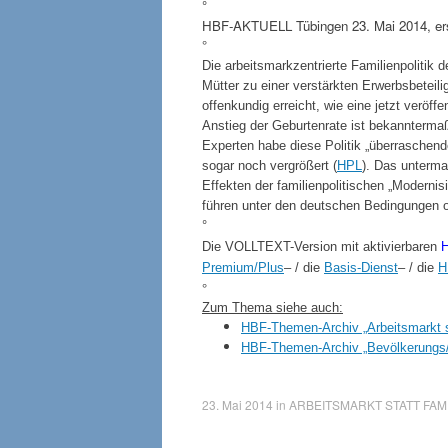
°
HBF-AKTUELL Tübingen 23. Mai 2014, erst
°
Die arbeitsmarkzentrierte Familienpolitik 
Mütter zu einer verstärkten Erwerbsbeteili
offenkundig erreicht, wie eine jetzt veröffe
Anstieg der Geburtenrate ist bekanntermaß
Experten habe diese Politik „überraschend
sogar noch vergrößert (
HPL
). Das unterma
Effekten der familienpolitischen „Modernis
führen unter den deutschen Bedingungen o
°
Die VOLLTEXT-Version mit aktivierbaren
H
Premium/Plus
– / die
Basis-Dienst
– / die
H
°
Zum Thema siehe auch:
HBF-Themen-Archiv „Arbeitsmarkt st
HBF-Themen-Archiv „Bevölkerungs/
23. Mai 2014
in
ARBEITSMARKT STATT FAMI