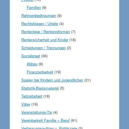
Familien
(9)
Rahmenbedingungen
(9)
Rechtsklagen / Urteile
(4)
Rentenlage / Rentenreformen
(7)
Rentensicherheit und Kinder
(18)
Scheidungen / Trennungen
(2)
Sozialstaat
(36)
Abbau
(9)
Finanzierbarkeit
(19)
Sparen bei Kindern und Jugendlichen
(21)
Statistik-Basismaterial
(5)
Teilzeitarbeit
(18)
Väter
(19)
Veranstaltungs-Tip
(4)
Vereinbarkeit Familie + Beruf
(61)
Verfassungsauftrag u. Politikziele
(3)