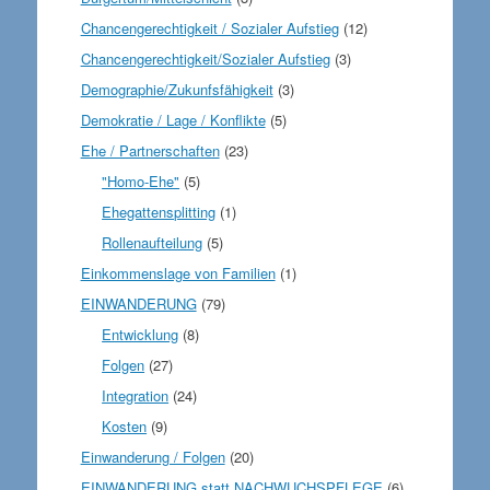
Chancengerechtigkeit / Sozialer Aufstieg
(12)
Chancengerechtigkeit/Sozialer Aufstieg
(3)
Demographie/Zukunfsfähigkeit
(3)
Demokratie / Lage / Konflikte
(5)
Ehe / Partnerschaften
(23)
"Homo-Ehe"
(5)
Ehegattensplitting
(1)
Rollenaufteilung
(5)
Einkommenslage von Familien
(1)
EINWANDERUNG
(79)
Entwicklung
(8)
Folgen
(27)
Integration
(24)
Kosten
(9)
Einwanderung / Folgen
(20)
EINWANDERUNG statt NACHWUCHSPFLEGE
(6)