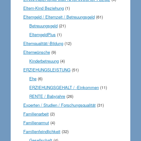
Eltern-Kind Beziehung
(1)
Elterngeld / Elternzeit / Betreuungsgeld
(61)
Betreuungsgeld
(21)
ElterngeldPlus
(1)
Elternqualität/-Bildung
(12)
Elternwünsche
(9)
Kinderbetreuung
(4)
ERZIEHUNGSLEISTUNG
(51)
Ehe
(6)
ERZIEHUNGSGEHALT / -Einkommen
(11)
RENTE / Babyjahre
(26)
Experten / Studien / Forschungsqualität
(31)
Familienarbeit
(2)
Familienarmut
(4)
Familienfeindlichkeit
(32)
Gesellschaft
(4)