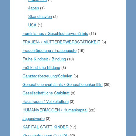
Japan
(1)
Skandinavien
(2)
USA
(1)
Feminismus / Geschlechterverhältnis
(11)
FRAUEN- / MÜTTERERWERBSTÄTIGKEIT
(6)
Frauenförderung / Frauenquote
(19)
Frühe Kindheit / Bindung
(10)
Frühkindliche Bildung
(3)
Ganztagsbetreuung/Schulen
(5)
Generationenverhältnis / Generationenkonflikt
(39)
Gesellschaftliche Stabilität
(3)
Hausfrauen / Vollzeiteltern
(3)
HUMANVERMÖGEN / Humankapital
(22)
Jugendwerte
(3)
KAPITAL STATT KINDER
(17)
Kinderbetreuung/-Qualität
(52)