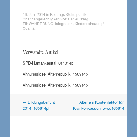
16. Juni 2014
in
Bildungs-/Schulpolitik
,
Chancengerechtigkeit/Sozialer Aufstieg
,
EINWANDERUNG
,
Integration
,
Kinderbetreuung/-
Qualität
.
Verwandte Artikel
SPD-Humankapital_011014p
Ahnungslose_Altenrepublik_150914p
Ahnungslose_Altenrepublik_150914b
Artikel
←
Bildungsbericht
Alter als Kostenfaktor für
Navigation
2014_160614pl
Krankenkassen_wiwo160614
→