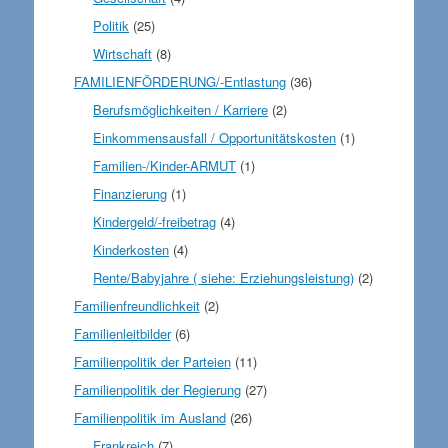
Politik
(25)
Wirtschaft
(8)
FAMILIENFÖRDERUNG/-Entlastung
(36)
Berufsmöglichkeiten / Karriere
(2)
Einkommensausfall / Opportunitätskosten
(1)
Familien-/Kinder-ARMUT
(1)
Finanzierung
(1)
Kindergeld/-freibetrag
(4)
Kinderkosten
(4)
Rente/Babyjahre ( siehe: Erziehungsleistung)
(2)
Familienfreundlichkeit
(2)
Familienleitbilder
(6)
Familienpolitik der Parteien
(11)
Familienpolitik der Regierung
(27)
Familienpolitik im Ausland
(26)
Frankreich
(7)