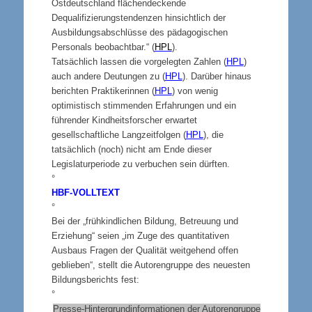
Ostdeutschland flächendeckende
Dequalifizierungstendenzen hinsichtlich der
Ausbildungsabschlüsse des pädagogischen
Personals beobachtbar.“ (
HPL
).
Tatsächlich lassen die vorgelegten Zahlen (
HPL
)
auch andere Deutungen zu (
HPL
). Darüber hinaus
berichten Praktikerinnen (
HPL
) von wenig
optimistisch stimmenden Erfahrungen und ein
führender Kindheitsforscher erwartet
gesellschaftliche Langzeitfolgen (
HPL
), die
tatsächlich (noch) nicht am Ende dieser
Legislaturperiode zu verbuchen sein dürften.
°
HBF-VOLLTEXT
°
Bei der „frühkindlichen Bildung, Betreuung und
Erziehung“ seien „im Zuge des quantitativen
Ausbaus Fragen der Qualität weitgehend offen
geblieben“, stellt die Autorengruppe des neuesten
Bildungsberichts fest:
°
Presse-Hintergrundinformationen der Autorengruppe