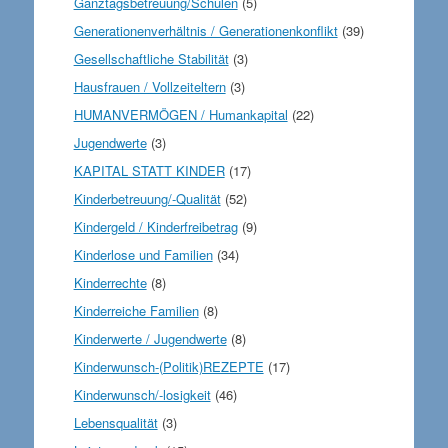
Ganztagsbetreuung/Schulen
(5)
Generationenverhältnis / Generationenkonflikt
(39)
Gesellschaftliche Stabilität
(3)
Hausfrauen / Vollzeiteltern
(3)
HUMANVERMÖGEN / Humankapital
(22)
Jugendwerte
(3)
KAPITAL STATT KINDER
(17)
Kinderbetreuung/-Qualität
(52)
Kindergeld / Kinderfreibetrag
(9)
Kinderlose und Familien
(34)
Kinderrechte
(8)
Kinderreiche Familien
(8)
Kinderwerte / Jugendwerte
(8)
Kinderwunsch-(Politik)REZEPTE
(17)
Kinderwunsch/-losigkeit
(46)
Lebensqualität
(3)