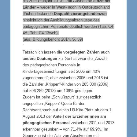
bis zum Frühjahr 2013 – mit Ausnahme
einzelne
r
Länder
– weder in West- noch in Ostdeutschland
flächendeckende
Dequalifizierungstendenzen
hinsichtlich der Ausbildungsabschlüsse des
pädagogischen Personals deutlich werden (Tab. C4-
4A, Tab. C4-13web).
(aus: Bildungsbericht 2014. S. 59)
°
Tatsächlich lassen die
vorgelegten Zahlen
auch
andere Deutungen
zu. So hat zwar die „Anzahl
des pädagogischen Personals in
Kindertageseinrichtungen seit 2006 um 40%
zugenommen“, aber zwischen 2006 und 2013 ist
die Zahl der „Krippen“-Kinder von 285.000 (2006)
auf 596.289 (2013) um 109% gestiegen.
Zudem ist beim „Schlußspurt“ zur gesetzlich
angepeilten „Krippen“-Quote für den
Rechtsanspruch auf einen U3-Kita-Platz ab dem 1.
August 2013 der
Anteil der Erzieherinnen am
pädagogischen Personal
zwischen 2011 und 2013
erkennbar gesunken – von 71,4% auf 69,9%. Im
Gegenzug ist die Zahl von Absolventen mit