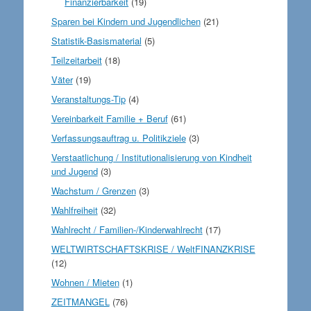
Finanzierbarkeit
(19)
Sparen bei Kindern und Jugendlichen
(21)
Statistik-Basismaterial
(5)
Teilzeitarbeit
(18)
Väter
(19)
Veranstaltungs-Tip
(4)
Vereinbarkeit Familie + Beruf
(61)
Verfassungsauftrag u. Politikziele
(3)
Verstaatlichung / Institutionalisierung von Kindheit
und Jugend
(3)
Wachstum / Grenzen
(3)
Wahlfreiheit
(32)
Wahlrecht / Familien-/Kinderwahlrecht
(17)
WELTWIRTSCHAFTSKRISE / WeltFINANZKRISE
(12)
Wohnen / Mieten
(1)
ZEITMANGEL
(76)