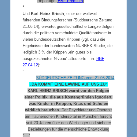
Reportage (
HBF-Premium
)
°
Und
Karl-Heinz Brisch
, einer der weltweit
führenden Bindungsforscher (Süddeutsche Zeitung
21.06.14), erwartet gesellschaftliche Langzeitfolgen
durch die politsch verschuldete Qualitätsmisere in
vielen bundesdeutschen Krippen (vgl. dazu die
Ergebnisse der bundesweiten NUBBEK-Studie, die
lediglich 3 % der Krippen „ein gutes bis
ausgezeichnetes Niveau“ attestierte – in:
HBF
27.04.12
):
°
SÜDDEUTSCHE ZEITUNG vom 21.06.2014
„DA KOMMT EINE LAWINE AUF UNS ZU“
KARL HEINZ BRISCH warnt vor den Folgen
einer Politik, die aus Kostengründen ignoriert,
was Kinder in Krippen, Kitas und Schulen
wirklich brauchen.
Der Psychiater und Oberarzt
am Haunerschen Kinderspital in München forscht
seit 20 Jahren über den Wert enger und sicherer
Beziehungen für die menschliche Entwicklung
(….)