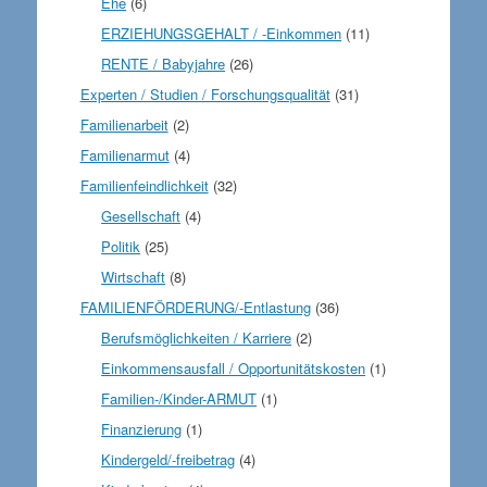
Ehe
(6)
ERZIEHUNGSGEHALT / -Einkommen
(11)
RENTE / Babyjahre
(26)
Experten / Studien / Forschungsqualität
(31)
Familienarbeit
(2)
Familienarmut
(4)
Familienfeindlichkeit
(32)
Gesellschaft
(4)
Politik
(25)
Wirtschaft
(8)
FAMILIENFÖRDERUNG/-Entlastung
(36)
Berufsmöglichkeiten / Karriere
(2)
Einkommensausfall / Opportunitätskosten
(1)
Familien-/Kinder-ARMUT
(1)
Finanzierung
(1)
Kindergeld/-freibetrag
(4)