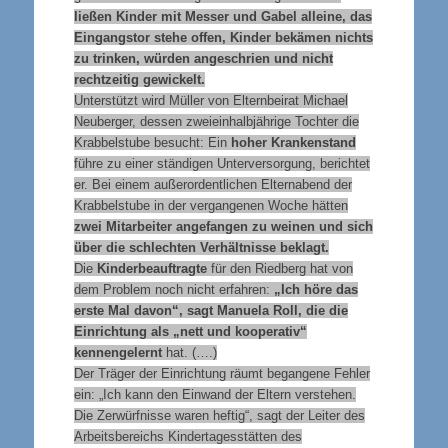
ließen Kinder mit Messer und Gabel alleine, das
Eingangstor stehe offen, Kinder bekämen nichts
zu trinken, würden angeschrien und nicht
rechtzeitig gewickelt.
Unterstützt wird Müller von Elternbeirat Michael
Neuberger, dessen zweieinhalbjährige Tochter die
Krabbelstube besucht: Ein
hoher Krankenstand
führe zu einer ständigen Unterversorgung, berichtet
er. Bei einem außerordentlichen Elternabend der
Krabbelstube in der vergangenen Woche hätten
zwei Mitarbeiter angefangen zu weinen und sich
über die schlechten Verhältnisse beklagt.
Die
Kinderbeauftragte
für den Riedberg hat von
dem Problem noch nicht erfahren:
„Ich höre das
erste Mal davon“, sagt Manuela Roll, die die
Einrichtung als „nett und kooperativ“
kennengelernt
hat. (….)
Der Träger der Einrichtung räumt begangene Fehler
ein: „Ich kann den Einwand der Eltern verstehen.
Die Zerwürfnisse waren heftig“, sagt der Leiter des
Arbeitsbereichs Kindertagesstätten des