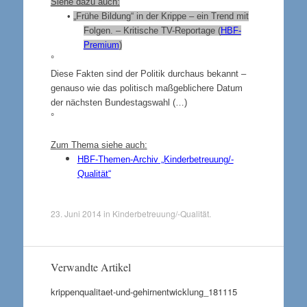
Siehe dazu auch:
•
„Frühe Bildung“ in der Krippe – ein Trend mit
Folgen. – Kritische TV-Reportage (
HBF-
Premium
)
°
Diese Fakten sind der Politik durchaus bekannt –
genauso wie das politisch maßgeblichere Datum
der nächsten Bundestagswahl (…)
°
Zum Thema siehe auch:
HBF-Themen-Archiv „Kinderbetreuung/-
Qualität“
23. Juni 2014
in
Kinderbetreuung/-Qualität
.
Verwandte Artikel
krippenqualitaet-und-gehirnentwicklung_181115