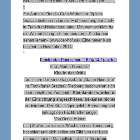
Beruf, ohne den Kindern Schaden zuzufügen? (….)
°
Zur Autorin:
Claudia Grah-Wittich ist Diplom-
Sozialarbeiterin und in der Frühforderung am »hof«
in Frankfurt-Niederursel tätig. Mitverantwortlich für
die Weiterbildung: »Eltern beraten – Kinder neu
sehen lernen« (www.der-hof.de). Eine neuer Kurs
beginnt im November 2014.
°
Frankfurter Rundschau, 16.04.14 Frankfurt
Kita „Martin Niemöller“
Kita in der Kritik
Die Eltern der Kindertagesstätte „Martin Niemöller“
im Frankfurter Stadtteil Riedberg beschweren sich
über unhaltbare Zustände:
Kleinkinder würden in
der Einrichtung angeschrieen, bekämen nichts
zu trinken.
Der Kita-Träger gelobt Besserung und
beklagt den Fachkräftemangel.
Von Denis Hubert
(….) Müller hat vor drei Wochen in der Einrichtung
hospitiert und sich selbst ein Bild von der Lage
gemacht. Seine Mängelliste ist lang:
Erzieher