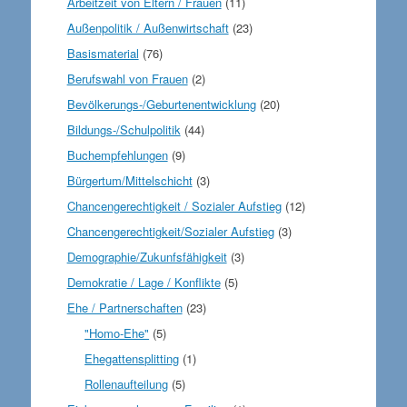
Arbeitzeit von Eltern / Frauen
(11)
Außenpolitik / Außenwirtschaft
(23)
Basismaterial
(76)
Berufswahl von Frauen
(2)
Bevölkerungs-/Geburtenentwicklung
(20)
Bildungs-/Schulpolitik
(44)
Buchempfehlungen
(9)
Bürgertum/Mittelschicht
(3)
Chancengerechtigkeit / Sozialer Aufstieg
(12)
Chancengerechtigkeit/Sozialer Aufstieg
(3)
Demographie/Zukunfsfähigkeit
(3)
Demokratie / Lage / Konflikte
(5)
Ehe / Partnerschaften
(23)
"Homo-Ehe"
(5)
Ehegattensplitting
(1)
Rollenaufteilung
(5)