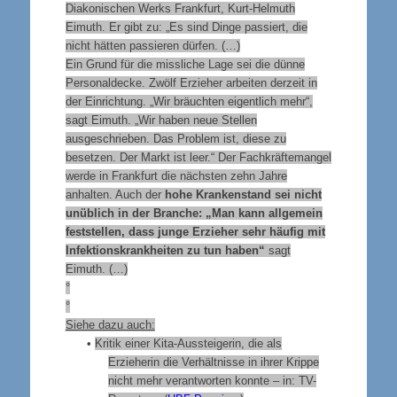
Diakonischen Werks Frankfurt, Kurt-Helmuth
Eimuth. Er gibt zu: „Es sind Dinge passiert, die
nicht hätten passieren dürfen. (…)
Ein Grund für die missliche Lage sei die dünne
Personaldecke. Zwölf Erzieher arbeiten derzeit in
der Einrichtung. „Wir bräuchten eigentlich mehr“,
sagt Eimuth. „Wir haben neue Stellen
ausgeschrieben. Das Problem ist, diese zu
besetzen. Der Markt ist leer.“ Der Fachkräftemangel
werde in Frankfurt die nächsten zehn Jahre
anhalten. Auch der
hohe Krankenstand sei nicht
unüblich in der Branche: „Man kann allgemein
feststellen, dass junge Erzieher sehr häufig mit
Infektionskrankheiten zu tun haben“
sagt
Eimuth. (…)
°
°
Siehe dazu auch:
•
Kritik einer Kita-Aussteigerin, die als
Erzieherin die Verhältnisse in ihrer Krippe
nicht mehr verantworten konnte – in: TV-