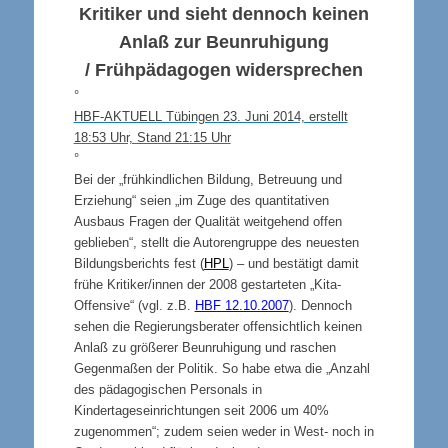
Kritiker und sieht dennoch keinen
Anlaß zur Beunruhigung
/ Frühpädagogen widersprechen
°
HBF-AKTUELL Tübingen 23. Juni 2014, erstellt
18:53 Uhr, Stand 21:15 Uhr
°
Bei der „frühkindlichen Bildung, Betreuung und
Erziehung“ seien „im Zuge des quantitativen
Ausbaus Fragen der Qualität weitgehend offen
geblieben“, stellt die Autorengruppe des neuesten
Bildungsberichts fest (
HPL
) – und bestätigt damit
frühe Kritiker/innen der 2008 gestarteten „Kita-
Offensive“ (vgl. z.B.
HBF 12.10.2007
). Dennoch
sehen die Regierungsberater offensichtlich keinen
Anlaß zu größerer Beunruhigung und raschen
Gegenmaßen der Politik. So habe etwa die „Anzahl
des pädagogischen Personals in
Kindertageseinrichtungen seit 2006 um 40%
zugenommen“; zudem seien weder in West- noch in