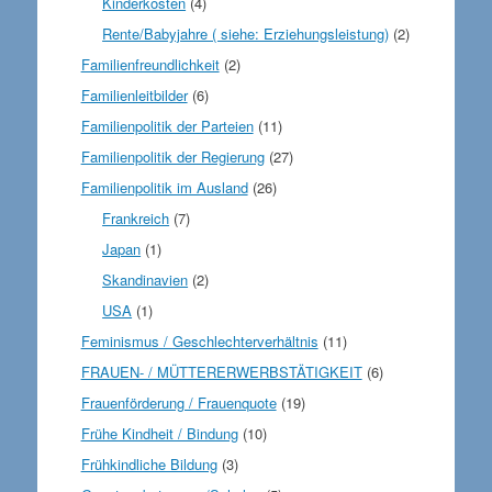
Kinderkosten
(4)
Rente/Babyjahre ( siehe: Erziehungsleistung)
(2)
Familienfreundlichkeit
(2)
Familienleitbilder
(6)
Familienpolitik der Parteien
(11)
Familienpolitik der Regierung
(27)
Familienpolitik im Ausland
(26)
Frankreich
(7)
Japan
(1)
Skandinavien
(2)
USA
(1)
Feminismus / Geschlechterverhältnis
(11)
FRAUEN- / MÜTTERERWERBSTÄTIGKEIT
(6)
Frauenförderung / Frauenquote
(19)
Frühe Kindheit / Bindung
(10)
Frühkindliche Bildung
(3)