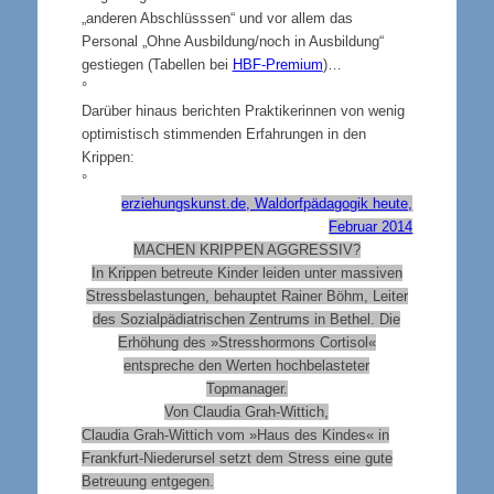
„anderen Abschlüsssen“ und vor allem das
Personal „Ohne Ausbildung/noch in Ausbildung“
gestiegen (Tabellen bei
HBF-Premium
)…
°
Darüber hinaus berichten Praktikerinnen von wenig
optimistisch stimmenden Erfahrungen in den
Krippen:
°
erziehungskunst.de, Waldorfpädagogik heute,
Februar 2014
MACHEN KRIPPEN AGGRESSIV?
In Krippen betreute Kinder leiden unter massiven
Stressbelastungen, behauptet Rainer Böhm, Leiter
des Sozialpädiatrischen Zentrums in Bethel. Die
Erhöhung des »Stresshormons Cortisol«
entspreche den Werten hochbelasteter
Topmanager.
Von Claudia Grah-Wittich,
Claudia Grah-Wittich vom »Haus des Kindes« in
Frankfurt-Niederursel setzt dem Stress eine gute
Betreuung entgegen.