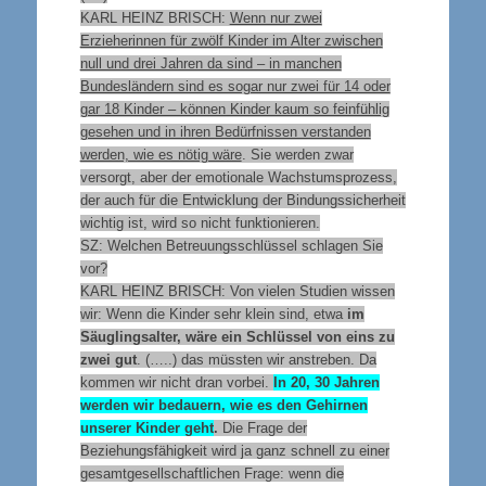
KARL HEINZ BRISCH:
Wenn nur zwei
Erzieherinnen für zwölf Kinder im Alter zwischen
null und drei Jahren da sind – in manchen
Bundesländern sind es sogar nur zwei für 14 oder
gar 18 Kinder – können Kinder kaum so feinfühlig
gesehen und in ihren Bedürfnissen verstanden
werden, wie es nötig wäre
. Sie werden zwar
versorgt, aber der emotionale Wachstumsprozess,
der auch für die Entwicklung der Bindungssicherheit
wichtig ist, wird so nicht funktionieren.
SZ: Welchen Betreuungsschlüssel schlagen Sie
vor?
KARL HEINZ BRISCH: Von vielen Studien wissen
wir: Wenn die Kinder sehr klein sind, etwa
im
Säuglingsalter, wäre ein Schlüssel von eins zu
zwei gut
. (…..) das müssten wir anstreben. Da
kommen wir nicht dran vorbei.
In 20, 30 Jahren
werden wir bedauern, wie es den Gehirnen
unserer Kinder geht
.
Die Frage der
Beziehungsfähigkeit wird ja ganz schnell zu einer
gesamtgesellschaftlichen Frage: wenn die