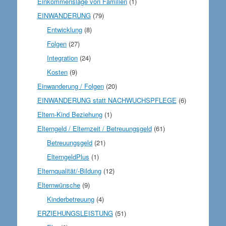
Einkommenslage von Familien
(1)
EINWANDERUNG
(79)
Entwicklung
(8)
Folgen
(27)
Integration
(24)
Kosten
(9)
Einwanderung / Folgen
(20)
EINWANDERUNG statt NACHWUCHSPFLEGE
(6)
Eltern-Kind Beziehung
(1)
Elterngeld / Elternzeit / Betreuungsgeld
(61)
Betreuungsgeld
(21)
ElterngeldPlus
(1)
Elternqualität/-Bildung
(12)
Elternwünsche
(9)
Kinderbetreuung
(4)
ERZIEHUNGSLEISTUNG
(51)