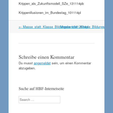
Krippen_als_Zukunftsmodell_SZe_131114pb
Krippenillusionen_im_Bundestag_101114pl
Artikel
←
Masse_statt_Klasse_Bildungsbericht_2014pl
Masse_statt_Klasse_Bildungsberic
Navigation
Schreibe einen Kommentar
Du musst
angemeldet
sein, um einen Kommentar
abzugeben.
Suche auf HBF-Internetseite
Search