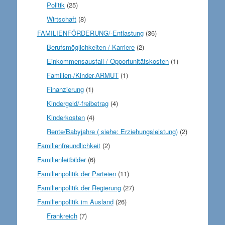
Politik
(25)
Wirtschaft
(8)
FAMILIENFÖRDERUNG/-Entlastung
(36)
Berufsmöglichkeiten / Karriere
(2)
Einkommensausfall / Opportunitätskosten
(1)
Familien-/Kinder-ARMUT
(1)
Finanzierung
(1)
Kindergeld/-freibetrag
(4)
Kinderkosten
(4)
Rente/Babyjahre ( siehe: Erziehungsleistung)
(2)
Familienfreundlichkeit
(2)
Familienleitbilder
(6)
Familienpolitik der Parteien
(11)
Familienpolitik der Regierung
(27)
Familienpolitik im Ausland
(26)
Frankreich
(7)