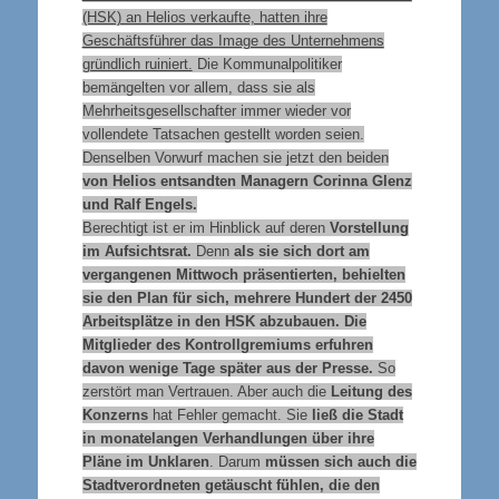
(HSK) an Helios verkaufte, hatten ihre
Geschäftsführer das Image des Unternehmens
gründlich ruiniert.
Die Kommunalpolitiker
bemängelten vor allem, dass sie als
Mehrheitsgesellschafter immer wieder vor
vollendete Tatsachen gestellt worden seien.
Denselben Vorwurf machen sie jetzt den beiden
von Helios entsandten Managern Corinna Glenz
und Ralf Engels.
Berechtigt ist er im Hinblick auf deren
Vorstellung
im Aufsichtsrat.
Denn
als sie sich dort am
vergangenen Mittwoch präsentierten, behielten
sie den Plan für sich, mehrere Hundert der 2450
Arbeitsplätze in den HSK abzubauen. Die
Mitglieder des Kontrollgremiums erfuhren
davon wenige Tage später aus der Presse.
So
zerstört man Vertrauen. Aber auch die
Leitung des
Konzerns
hat Fehler gemacht. Sie
ließ die Stadt
in monatelangen Verhandlungen über ihre
Pläne im Unklaren
. Darum
müssen sich auch die
Stadtverordneten getäuscht fühlen, die den