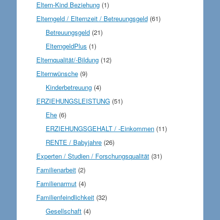
Eltern-Kind Beziehung
(1)
Elterngeld / Elternzeit / Betreuungsgeld
(61)
Betreuungsgeld
(21)
ElterngeldPlus
(1)
Elternqualität/-Bildung
(12)
Elternwünsche
(9)
Kinderbetreuung
(4)
ERZIEHUNGSLEISTUNG
(51)
Ehe
(6)
ERZIEHUNGSGEHALT / -Einkommen
(11)
RENTE / Babyjahre
(26)
Experten / Studien / Forschungsqualität
(31)
Familienarbeit
(2)
Familienarmut
(4)
Familienfeindlichkeit
(32)
Gesellschaft
(4)