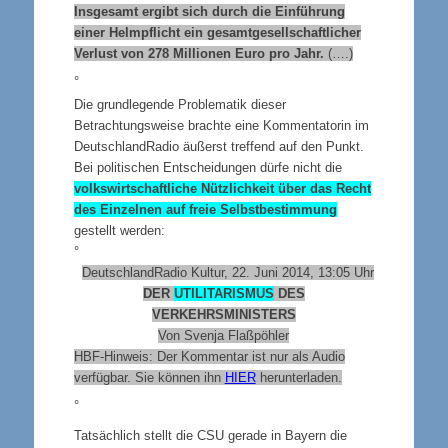
Insgesamt ergibt sich durch die Einführung
einer Helmpflicht ein gesamtgesellschaftlicher
Verlust von 278 Millionen Euro pro Jahr.
(….)
°
Die grundlegende Problematik dieser
Betrachtungsweise brachte eine Kommentatorin im
DeutschlandRadio äußerst treffend auf den Punkt.
Bei politischen Entscheidungen dürfe nicht die
volkswirtschaftliche Nützlichkeit über das Recht
des Einzelnen auf freie Selbstbestimmung
gestellt werden:
°
DeutschlandRadio Kultur, 22. Juni 2014, 13:05 Uhr
DER
UTILITARISMUS
DES
VERKEHRSMINISTERS
Von Svenja Flaßpöhler
HBF-Hinweis: Der Kommentar ist nur als Audio
verfügbar. Sie können ihn
HIER
herunterladen.
°
Tatsächlich stellt die
CSU
gerade in Bayern die