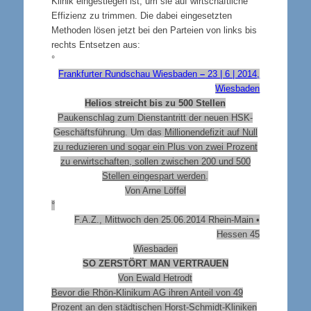
Klinik eingestiegen ist, um sie auf wirtschaftliche
Effizienz zu trimmen. Die dabei eingesetzten
Methoden lösen jetzt bei den Parteien von links bis
rechts Entsetzen aus:
°
Frankfurter Rundschau Wiesbaden
–
23 | 6 | 2014,
Wiesbaden
Helios streicht bis zu 500 Stellen
Paukenschlag zum Dienstantritt der neuen HSK-
Geschäftsführung. Um das
Millionendefizit auf Null
zu reduzieren und sogar ein Plus von zwei Prozent
zu erwirtschaften, sollen zwischen 200 und 500
Stellen eingespart werden
.
Von Arne Löffel
°
F.A.Z., Mittwoch den 25.06.2014
Rhein-Main •
Hessen 45
Wiesbaden
SO ZERSTÖRT MAN VERTRAUEN
Von Ewald Hetrodt
Bevor die Rhön-Klinikum AG ihren Anteil von 49
Prozent an den städtischen Horst-Schmidt-Kliniken