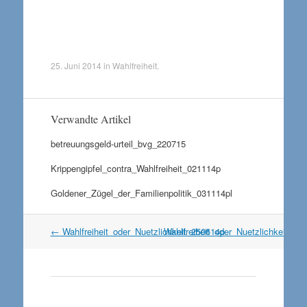
25. Juni 2014
in
Wahlfreiheit
.
Verwandte Artikel
betreuungsgeld-urteil_bvg_220715
Krippengipfel_contra_Wahlfreiheit_021114p
Goldener_Zügel_der_Familienpolitik_031114pl
Artikel
←
Wahlfreiheit_oder_Nuetzlichkeit_250614p
Wahlfreiheit_oder_Nuetzlichkeit_2
Navigation