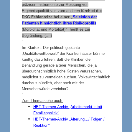
präzisen Instrumente zur Messung von
Ergebnisqualität vor, zum anderen
fürchtet die
DKG Fehlanreize bei einer „
Selektion der
Patienten hinsichtlich ihres Risikoprofils
(Morbidität und Mortalität)
“
, heißt es zur
Begründung. (….)
°
Im Klartext: Der politisch geplante
„Qualitätswettbewerb“ der Krankenhäuser könnte
künftig dazu führen, daß die Kliniken die
Behandlung gerade älterer Menschen, die ja
überdurchschnittlich hohe Kosten verursachen,
möglichst zu vermeiden suchen. Volkswirtschaftlich
durchaus nützlich, aber noch mit der
Menschenwürde vereinbar?
°
Zum Thema siehe auch:
HBF-Themen-Archiv „Arbeitsmarkt- statt
Familienpolitik“
HBF-Themen-Archiv „Alterung…/ Folgen /
Reaktion“