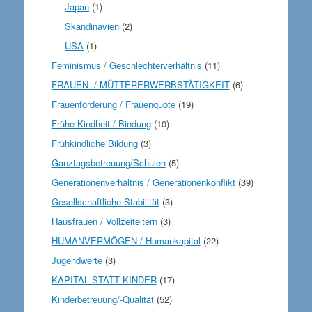
Japan
(1)
Skandinavien
(2)
USA
(1)
Feminismus / Geschlechterverhältnis
(11)
FRAUEN- / MÜTTERERWERBSTÄTIGKEIT
(6)
Frauenförderung / Frauenquote
(19)
Frühe Kindheit / Bindung
(10)
Frühkindliche Bildung
(3)
Ganztagsbetreuung/Schulen
(5)
Generationenverhältnis / Generationenkonflikt
(39)
Gesellschaftliche Stabilität
(3)
Hausfrauen / Vollzeiteltern
(3)
HUMANVERMÖGEN / Humankapital
(22)
Jugendwerte
(3)
KAPITAL STATT KINDER
(17)
Kinderbetreuung/-Qualität
(52)