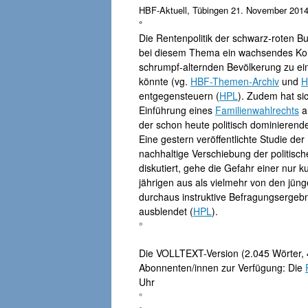
HBF-Aktuell, Tübingen 21. November 2014, 
°
Die Rentenpolitik der schwarz-roten B
bei diesem Thema ein wachsendes Konf
schrumpf-alternden Bevölkerung zu eine
könnte (vg.
HBF-Themen-Archiv
und
H
entgegensteuern (
HPL
). Zudem hat si
Einführung eines
Familienwahlrechts
a
der schon heute politisch dominierend
Eine gestern veröffentlichte Studie der
nachhaltige Verschiebung der politisc
diskutiert, gehe die Gefahr einer nur ku
jährigen aus als vielmehr von den jün
durchaus instruktive Befragungsergebn
ausblendet (
HPL
).
°
Die VOLLTEXT-Version (2.045 Wörter, 4
Abonnenten/innen zur Verfügung: Die
Uhr
°