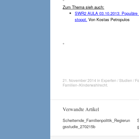
°
Zum Thema sieh auch:
SWR2 AULA 03.10.2013: Populäre I
stoppt.
Von Kostas Petropulos
°
21. November 2014
in
Experten / Studien / F
Familien-/Kinderwahlrecht
.
Verwandte Artikel
Scheiternde_Familienpolitik_Regierun
gsstudie_270215b