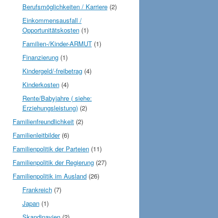
Berufsmöglichkeiten / Karriere
(2)
Einkommensausfall /
Opportunitätskosten
(1)
Familien-/Kinder-ARMUT
(1)
Finanzierung
(1)
Kindergeld/-freibetrag
(4)
Kinderkosten
(4)
Rente/Babyjahre ( siehe:
Erziehungsleistung)
(2)
Familienfreundlichkeit
(2)
Familienleitbilder
(6)
Familienpolitik der Parteien
(11)
Familienpolitik der Regierung
(27)
Familienpolitik im Ausland
(26)
Frankreich
(7)
Japan
(1)
Skandinavien
(2)