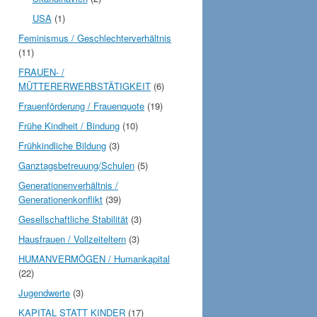
USA
(1)
Feminismus / Geschlechterverhältnis
(11)
FRAUEN- /
MÜTTERERWERBSTÄTIGKEIT
(6)
Frauenförderung / Frauenquote
(19)
Frühe Kindheit / Bindung
(10)
Frühkindliche Bildung
(3)
Ganztagsbetreuung/Schulen
(5)
Generationenverhältnis /
Generationenkonflikt
(39)
Gesellschaftliche Stabilität
(3)
Hausfrauen / Vollzeiteltern
(3)
HUMANVERMÖGEN / Humankapital
(22)
Jugendwerte
(3)
KAPITAL STATT KINDER
(17)