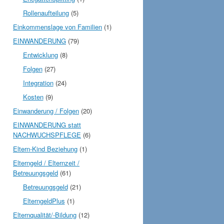
Rollenaufteilung
(5)
Einkommenslage von Familien
(1)
EINWANDERUNG
(79)
Entwicklung
(8)
Folgen
(27)
Integration
(24)
Kosten
(9)
Einwanderung / Folgen
(20)
EINWANDERUNG statt
NACHWUCHSPFLEGE
(6)
Eltern-Kind Beziehung
(1)
Elterngeld / Elternzeit /
Betreuungsgeld
(61)
Betreuungsgeld
(21)
ElterngeldPlus
(1)
Elternqualität/-Bildung
(12)