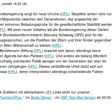
erstellt 16:25 Uhr
undesregierung sorgt für neue Unruhe (
HPL
). Skeptiker sehen nicht nur
liktpotential zwischen den Generationen, das angesichts der
r extremen Belastungsprobe für die gesellschaftliche Stabilität werde
PL
). Mit einer neuen Initiative will die Bundesregierung dieser Gefahr
ch Bundesfamilienministerin Manuela Schwesig (SPD) jetzt für die
usgesprochen, um die Positition der Eltern und ihrer Kinder gegenüber
en Alten-Wählerschaft zu stärken (
HPL
).
 Bertelsmann Stiftung (
HPL
) erwartet sich davon allerdings keine
hen Agenda bei den Parteien (
HPL
). Und anders als bislang öffentlich
rzfristig orientierten Politik weniger von der Generation der über 50-
geren Jahrgängen (
HPL
). Dieses verblüffende Urteil stützt sich auf
isse (
HPL
), deren Interpretation allerdings entscheidende Fakten
 Grafiken) mit aktivierbaren
HPL
-Links steht nur unseren
Premium/Plus-
/ die
Basis-Dienst-
/ die
HBF-Test-Abo-Version
ab 20:00