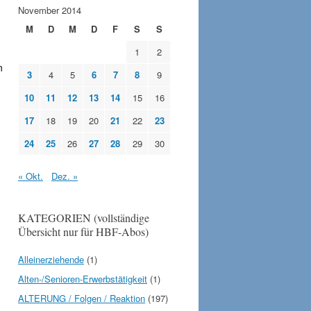
November 2014
M
D
M
D
F
S
S
1
2
n
3
4
5
6
7
8
9
10
11
12
13
14
15
16
17
18
19
20
21
22
23
24
25
26
27
28
29
30
« Okt.
Dez. »
KATEGORIEN (vollständige
Übersicht nur für HBF-Abos)
Alleinerziehende
(1)
Alten-/Senioren-Erwerbstätigkeit
(1)
ALTERUNG / Folgen / Reaktion
(197)