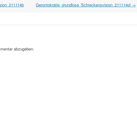
ision_211114b
Gerontokratie_grundlose_Schreckensvision_211114pl
→
mentar abzugeben.