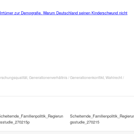
rrtümer zur Demografie. Warum Deutschland seinen Kinderschwund nicht
orschungsqualität
,
Generationenverhältnis / Generationenkonflikt
,
Wahlrecht /
Scheiternde_Familienpolitik_Regierun
Scheiternde_Familienpolitik_Regieru
gsstudie_270215p
gsstudie_270215