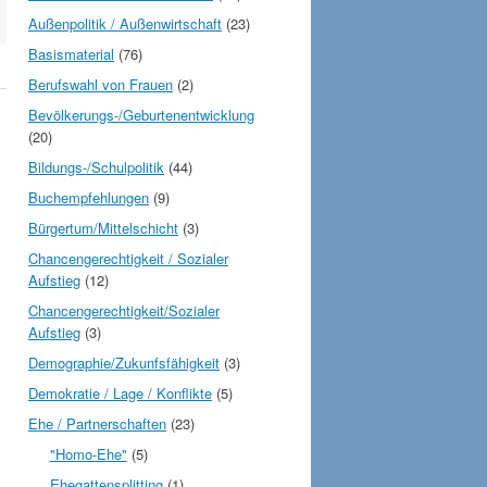
Außenpolitik / Außenwirtschaft
(23)
Basismaterial
(76)
Berufswahl von Frauen
(2)
Bevölkerungs-/Geburtenentwicklung
(20)
Bildungs-/Schulpolitik
(44)
Buchempfehlungen
(9)
Bürgertum/Mittelschicht
(3)
Chancengerechtigkeit / Sozialer
Aufstieg
(12)
Chancengerechtigkeit/Sozialer
Aufstieg
(3)
Demographie/Zukunfsfähigkeit
(3)
Demokratie / Lage / Konflikte
(5)
Ehe / Partnerschaften
(23)
"Homo-Ehe"
(5)
Ehegattensplitting
(1)