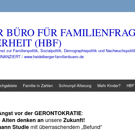
R BÜRO FÜR FAMILIENFRA
RHEIT (HBF)
nst zur Familienpolitik, Sozialpolitik, Demographiepolitik und Nachwuchspo
IERT / www.heidelberger-familienbuero.de
chgebiete
Familie in Zahlen
Schrumpf-Alterung
Mehr Kinder?
HBF 
:
Angst vor der GERONTOKRATIE
unsere
 Alten denken an
Zukunft!
mit überraschendem „Befund“
mann Studie