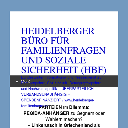
HEIDELBERGER
BÜRO FÜR
FAMILIENFRAGEN
UND SOZIALE
SICHERHEIT (HBF)
Bundesweiter Informations- und Pressedienst zur
Menü
Familienpolitik, Sozialpolitik, Demographiepolitik
und Nachwuchspolitik – ÜBERPARTEILICH –
Zum
VERBANDSUNABHÄNGIG –
Inhalt
SPENDENFINANZIERT / www.heidelberger-
springen
familienbuero.de
PARTEIEN
im
Dilemma
:
PEGIDA-ANHÄNGER
zu Gegnern oder
Wählern machen?
–
Linksrutsch in Griechenland
als