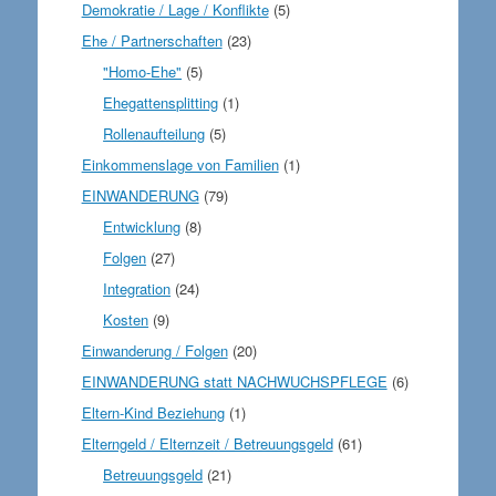
Demokratie / Lage / Konflikte
(5)
Ehe / Partnerschaften
(23)
"Homo-Ehe"
(5)
Ehegattensplitting
(1)
Rollenaufteilung
(5)
Einkommenslage von Familien
(1)
EINWANDERUNG
(79)
Entwicklung
(8)
Folgen
(27)
Integration
(24)
Kosten
(9)
Einwanderung / Folgen
(20)
EINWANDERUNG statt NACHWUCHSPFLEGE
(6)
Eltern-Kind Beziehung
(1)
Elterngeld / Elternzeit / Betreuungsgeld
(61)
Betreuungsgeld
(21)