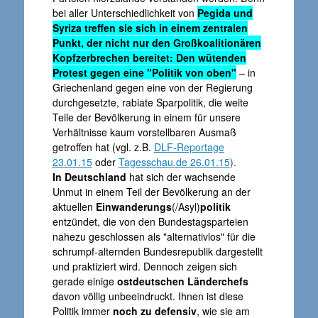
bei aller Unterschiedlichkeit von
Pegida und
Syriza treffen sie sich in einem zentralen
Punkt, der nicht nur den Großkoalitionären
Kopfzerbrechen bereitet:
Den wütenden
Protest gegen eine "Politik von oben"
– in
Griechenland gegen eine von der Regierung
durchgesetzte, rabiate Sparpolitik, die weite
Teile der Bevölkerung in einem für unsere
Verhältnisse kaum vorstellbaren Ausmaß
getroffen hat (vgl. z.B.
DLF-Reportage
23.01.15
oder
Tagesschau.de 26.01.15
).
In Deutschland
hat sich der wachsende
Unmut in einem Teil der Bevölkerung an der
aktuellen
Einwanderungs
(/Asyl)
politik
entzündet, die von den Bundestagsparteien
nahezu geschlossen als "alternativlos" für die
schrumpf-alternden Bundesrepublik dargestellt
und praktiziert wird. Dennoch zeigen sich
gerade einige
ostdeutschen Länderchefs
davon völlig unbeeindruckt. Ihnen ist diese
Politik immer
noch zu defensiv
, wie sie am