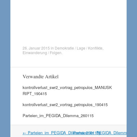
26. Januar 2015
in
Demokratie / Lage / Konflikte
,
Einwanderung / Folgen
.
Verwandte Artikel
kontrollverlust_swr2_vortrag_petropulos_MANUSK
RIPT_190415
kontrollverlust_swr2_vortrag_petropulos_190415
Parteien_im_PEGIDA_Dilemma_260115
Artikel
←
Parteien_im_PEGIDA_Dilemma_260115p
Parteien_im_PEGIDA_Dilemma_26