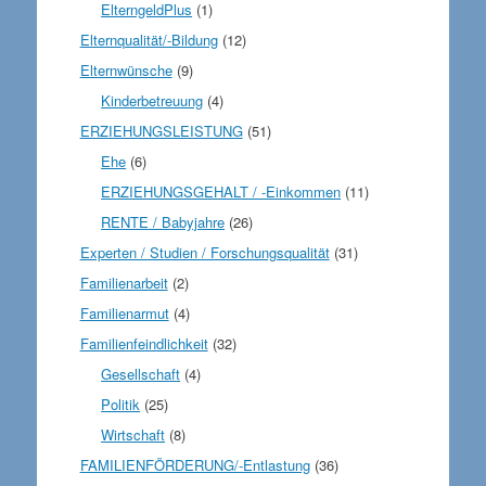
ElterngeldPlus
(1)
Elternqualität/-Bildung
(12)
Elternwünsche
(9)
Kinderbetreuung
(4)
ERZIEHUNGSLEISTUNG
(51)
Ehe
(6)
ERZIEHUNGSGEHALT / -Einkommen
(11)
RENTE / Babyjahre
(26)
Experten / Studien / Forschungsqualität
(31)
Familienarbeit
(2)
Familienarmut
(4)
Familienfeindlichkeit
(32)
Gesellschaft
(4)
Politik
(25)
Wirtschaft
(8)
FAMILIENFÖRDERUNG/-Entlastung
(36)