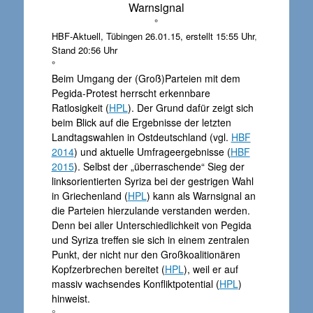
Warnsignal
°
HBF-Aktuell, Tübingen 26.01.15, erstellt 15:55 Uhr
,
Stand 20:56 Uhr
°
Beim Umgang der (Groß)Parteien mit dem
Pegida-Protest herrscht erkennbare
Ratlosigkeit (
HPL
). Der Grund dafür zeigt sich
beim Blick auf die Ergebnisse der letzten
Landtagswahlen in Ostdeutschland (vgl.
HBF
2014
) und aktuelle Umfrageergebnisse (
HBF
2015
). Selbst der „überraschende“ Sieg der
linksorientierten Syriza bei der gestrigen Wahl
in Griechenland (
HPL
) kann als Warnsignal an
die Parteien hierzulande verstanden werden.
Denn bei aller Unterschiedlichkeit von Pegida
und Syriza treffen sie sich in einem zentralen
Punkt, der nicht nur den Großkoalitionären
Kopfzerbrechen bereitet (
HPL
), weil er auf
massiv wachsendes Konfliktpotential (
HPL
)
hinweist.
°