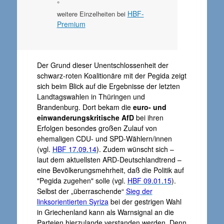
°
HBF-
weitere Einzelheiten bei
Premium
Der Grund dieser Unentschlossenheit der
schwarz-roten Koalitionäre mit der Pegida zeigt
sich beim Blick auf die Ergebnisse der letzten
Landtagswahlen in Thüringen und
Brandenburg. Dort bekam die
euro- und
einwanderungskritische AfD
bei ihren
Erfolgen besondes großen Zulauf von
ehemaligen CDU- und SPD-Wählern/innen
(vgl.
HBF 17.09.14
). Zudem wünscht sich –
laut dem aktuellsten ARD-Deutschlandtrend –
eine Bevölkerungsmehrheit, daß die Politik auf
"Pegida zugehen" solle (vgl.
HBF 09.01.15
).
Selbst der „überraschende“
Sieg der
linksorientierten Syriza
bei der gestrigen Wahl
in Griechenland kann als Warnsignal an die
Parteien hierzulande verstanden werden. Denn