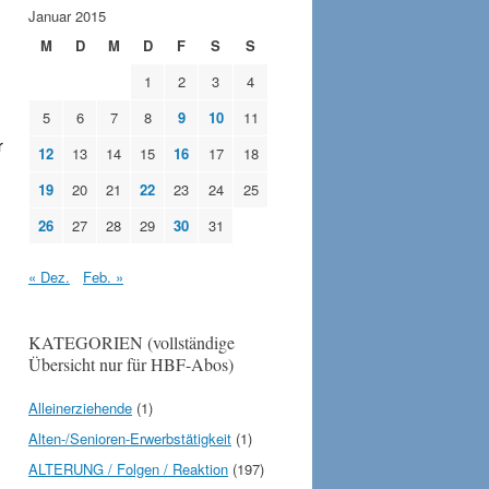
Januar 2015
M
D
M
D
F
S
S
1
2
3
4
5
6
7
8
9
10
11
r
12
13
14
15
16
17
18
19
20
21
22
23
24
25
26
27
28
29
30
31
« Dez.
Feb. »
KATEGORIEN (vollständige
Übersicht nur für HBF-Abos)
Alleinerziehende
(1)
Alten-/Senioren-Erwerbstätigkeit
(1)
ALTERUNG / Folgen / Reaktion
(197)