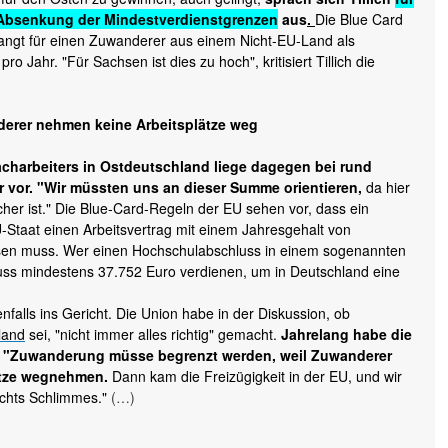
bsenkung der Mindestverdienstgrenzen
aus
.
Die Blue Card
langt für einen Zuwanderer aus einem Nicht-EU-Land als
o Jahr. "Für Sachsen ist dies zu hoch", kritisiert Tillich die
erer nehmen keine Arbeitsplätze weg
acharbeiters in Ostdeutschland liege dagegen bei rund
er vor. "Wir müssten uns an dieser Summe orientieren,
da hier
cher ist." Die Blue-Card-Regeln der EU sehen vor, dass ein
Staat einen Arbeitsvertrag mit einem Jahresgehalt von
sen muss. Wer einen Hochschulabschluss in einem sogenannten
muss mindestens 37.752 Euro verdienen, um in Deutschland eine
nfalls ins Gericht. Die Union habe in der Diskussion, ob
land
sei, "nicht immer alles richtig" gemacht.
Jahrelang habe die
t, "Zuwanderung müsse begrenzt werden, weil Zuwanderer
ätze wegnehmen.
Dann kam die Freizügigkeit in der EU, und wir
nichts Schlimmes."
(…)