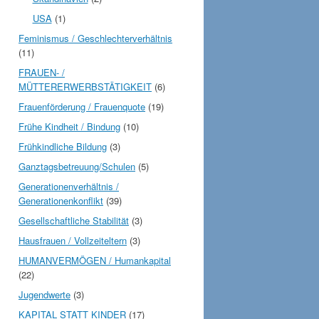
USA
(1)
Feminismus / Geschlechterverhältnis
(11)
FRAUEN- /
MÜTTERERWERBSTÄTIGKEIT
(6)
Frauenförderung / Frauenquote
(19)
Frühe Kindheit / Bindung
(10)
Frühkindliche Bildung
(3)
Ganztagsbetreuung/Schulen
(5)
Generationenverhältnis /
Generationenkonflikt
(39)
Gesellschaftliche Stabilität
(3)
Hausfrauen / Vollzeiteltern
(3)
HUMANVERMÖGEN / Humankapital
(22)
Jugendwerte
(3)
KAPITAL STATT KINDER
(17)