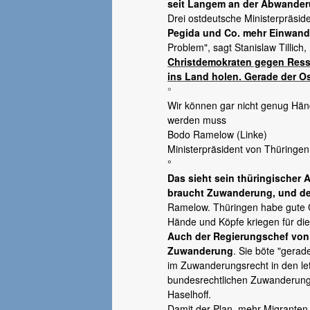
seit Langem an der Abwander
Drei ostdeutsche Ministerpräsi
Pegida und Co. mehr Einwande
Problem", sagt Stanislaw Tillich
Christdemokraten gegen Ress
ins Land holen. Gerade der O
°
Wir können gar nicht genug Hände
werden muss
Bodo Ramelow (Linke)
Ministerpräsident von Thüringen
°
Das sieht sein thüringischer
braucht Zuwanderung, und de
Ramelow. Thüringen habe gute C
Hände und Köpfe kriegen für die 
Auch der Regierungschef von 
Zuwanderung
. Sie böte "gera
im Zuwanderungsrecht in den letz
bundesrechtlichen Zuwanderungsr
Haselhoff.
Damit der Plan, mehr Migranten 