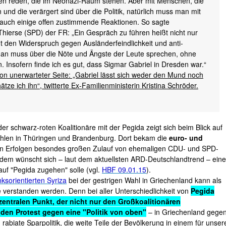
onen reden, die im Neonazi-Raum stehen. Aber mit Menschen, die
und die verärgert sind über die Politik, natürlich muss man mit
auch einige offen zustimmende Reaktionen. So sagte
ierse (SPD) der FR: „Ein Gespräch zu führen heißt nicht nur
 den Widerspruch gegen Ausländerfeindlichkeit und anti-
Man muss über die Nöte und Ängste der Leute sprechen, ohne
Insofern finde ich es gut, dass Sigmar Gabriel in Dresden war.“
on unerwarteter Seite: „Gabriel lässt sich weder den Mund noch
ze ich ihn“, twitterte Ex-Familienministerin Kristina Schröder.
r schwarz-roten Koalitionäre mit der Pegida zeigt sich beim Blick auf
ahlen in Thüringen und Brandenburg. Dort bekam die
euro- und
en Erfolgen besondes großen Zulauf von ehemaligen CDU- und SPD-
udem wünscht sich – laut dem aktuellsten ARD-Deutschlandtrend – eine
auf "Pegida zugehen" solle (vgl.
HBF 09.01.15
).
nksorientierten Syriza
bei der gestrigen Wahl in Griechenland kann als
e verstanden werden. Denn bei aller Unterschiedlichkeit von
Pegida
 zentralen Punkt, der nicht nur den Großkoalitionären
den Protest gegen eine "Politik von oben"
– in Griechenland gege
rabiate Sparpolitik, die weite Teile der Bevölkerung in einem für unser