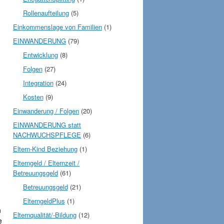
Rollenaufteilung
(5)
Einkommenslage von Familien
(1)
EINWANDERUNG
(79)
Entwicklung
(8)
Folgen
(27)
Integration
(24)
Kosten
(9)
Einwanderung / Folgen
(20)
EINWANDERUNG statt
NACHWUCHSPFLEGE
(6)
Eltern-Kind Beziehung
(1)
Elterngeld / Elternzeit /
Betreuungsgeld
(61)
Betreuungsgeld
(21)
ElterngeldPlus
(1)
n
Elternqualität/-Bildung
(12)
e