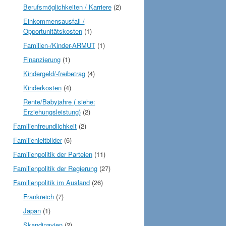
Berufsmöglichkeiten / Karriere
(2)
Einkommensausfall /
Opportunitätskosten
(1)
Familien-/Kinder-ARMUT
(1)
Finanzierung
(1)
Kindergeld/-freibetrag
(4)
Kinderkosten
(4)
Rente/Babyjahre ( siehe:
Erziehungsleistung)
(2)
Familienfreundlichkeit
(2)
Familienleitbilder
(6)
Familienpolitik der Parteien
(11)
Familienpolitik der Regierung
(27)
Familienpolitik im Ausland
(26)
Frankreich
(7)
Japan
(1)
Skandinavien
(2)