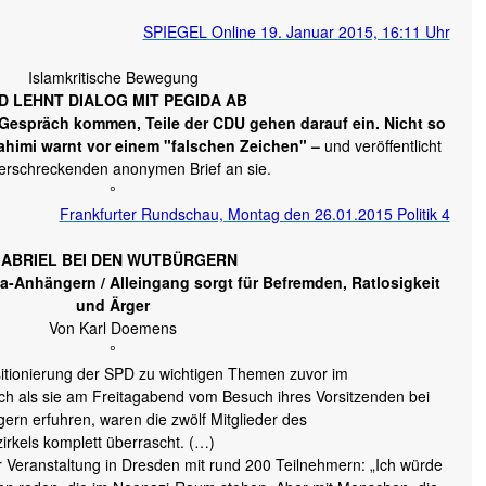
SPIEGEL Online 19. Januar 2015, 16:11 Uhr
Islamkritische Bewegung
D LEHNT DIALOG MIT PEGIDA AB
ns Gespräch kommen, Teile der CDU gehen darauf ein. Nicht so
Fahimi warnt vor einem "falschen Zeichen" –
und veröffentlicht
erschreckenden anonymen Brief an sie.
°
Frankfurter Rundschau, Montag den 26.01.2015 Politik 4
ABRIEL BEI DEN WUTBÜRGERN
ida-Anhängern / Alleingang sorgt für Befremden, Ratlosigkeit
und Ärger
Von Karl Doemens
°
itionierung der SPD zu wichtigen Themen zuvor im
ch als sie am Freitagabend vom Besuch ihres Vorsitzenden bei
ern erfuhren, waren die zwölf Mitglieder des
rkels komplett überrascht. (…)
 Veranstaltung in Dresden mit rund 200 Teilnehmern: „Ich würde