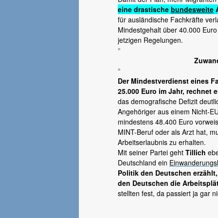
eine drastische
bundesweite
A
für ausländische Fachkräfte ver
Mindestgehalt über 40.000 Euro pr
jetzigen Regelungen.
°
Zuwand
°
Der Mindestverdienst eines F
25.000 Euro im Jahr, rechnet 
das demografische Defizit deutli
Angehöriger aus einem Nicht-EU-
mindestens 48.400 Euro vorwei
MINT-Beruf oder als Arzt hat, 
Arbeitserlaubnis zu erhalten.
Mit seiner Partei geht
Tillich
ebe
Deutschland ein
Einwanderungs
Politik den Deutschen erzähl
den Deutschen die Arbeitspl
stellten fest, da passiert ja gar 