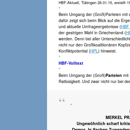
HBF-Aktuell, Tübingen 26.01.15, erstellt 1
°
Beim Umgang der (Groß)Parteien mit d
dafür zeigt sich beim Blick auf die Er
und aktuelle Umfrageergebnisse (
HBF
der gestrigen Wahl in Griechenland (
H
werden. Denn bei aller Unterschiedlichk
nicht nur den Großkoalitionären Kopfze
Konfliktpotential (
HPL
) hinweist.
°
HBF-Volltext
°
Beim Umgang der (Groß)
Parteien
mit
Ratlosigkeit. Und zwar nicht nur bei de
°
MERKEL PR
Ungewöhnlich scharf kritis
Demos. In Sachen Zuwanderung