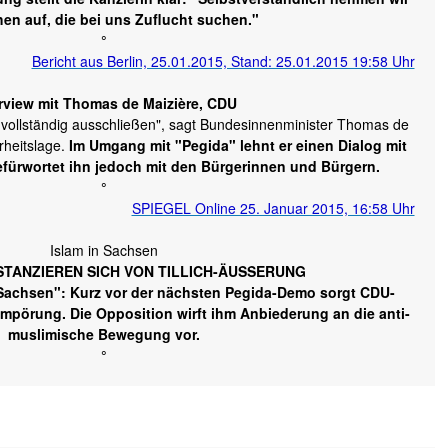
en auf, die bei uns Zuflucht suchen."
°
Bericht aus Berlin, 25.01.2015, Stand: 25.01.2015 19:58 Uhr
erview mit Thomas de Maizière, CDU
vollständig ausschließen", sagt Bundesinnenminister Thomas de
rheitslage.
Im Umgang mit "Pegida" lehnt er einen Dialog mit
efürwortet ihn jedoch mit den Bürgerinnen und Bürgern.
°
SPIEGEL Online 25. Januar 2015, 16:58 Uhr
Islam in Sachsen
ISTANZIEREN SICH VON TILLICH-ÄUSSERUNG
u Sachsen": Kurz vor der nächsten Pegida-Demo sorgt CDU-
 Empörung. Die Opposition wirft ihm Anbiederung an die anti-
muslimische Bewegung vor.
°