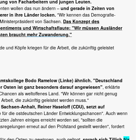
ung von Facharbeitern und jungen Leuten.
denten wollen das nun ändern –
und gerade in Zeiten von
rer in ihre Länder locken.
"Wir kennen das Demografie-
, Ministerpräsident von Sachsen.
Das Konzept des
entiments und Wirtschaftsflaute: "Wir müssen Ausländer
sten braucht
mehr Zuwanderung
."
 und Köpfe kriegen für die Arbeit, die zukünftig geleistet
 Amtskollege Bodo Ramelow (Linke) ähnlich. "Deutschland
r Osten ist ganz besonders darauf angewiesen"
, erklärte
hancen als weltoffenes Land. "Wir können gar nicht genug
Arbeit, die zukünftig geleistet werden muss."
Sachsen-Anhalt, Reiner Haseloff (CDU), setzt auf
de für die ostdeutschen Länder Entwicklungschancen". Auch wenn
ten Jahren einiges erreicht worden sei, "sollten die
egelungen erneut auf den Prüfstand gestellt werden", fordert
für den Osten zu gewinnen, auch gelingt,
sprach sich Tillich
für