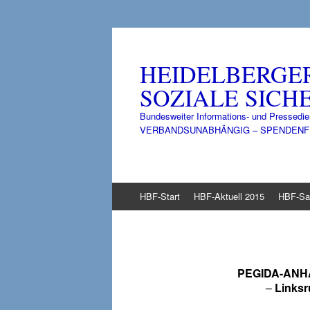
HEIDELBERGE
SOZIALE SICHE
Bundesweiter Informations- und Pressedie
VERBANDSUNABHÄNGIG – SPENDENFINANZ
Zum
HBF-Start
HBF-Aktuell 2015
HBF-Sa
Inhalt
springen
PEGIDA-AN
–
Linksr