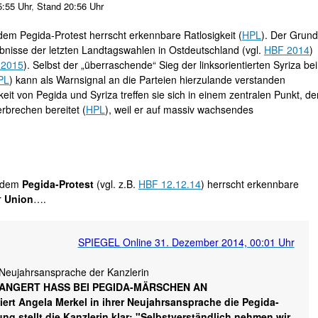
5:55 Uhr
,
Stand 20:56 Uhr
em Pegida-Protest herrscht erkennbare Ratlosigkeit (
HPL
). Der Grund
gebnisse der letzten Landtagswahlen in Ostdeutschland (vgl.
HBF 2014
)
 2015
). Selbst der „überraschende“ Sieg der linksorientierten Syriza bei
PL
) kann als Warnsignal an die Parteien hierzulande verstanden
eit von Pegida und Syriza treffen sie sich in einem zentralen Punkt, de
rbrechen bereitet (
HPL
), weil er auf massiv wachsendes
 dem
Pegida-Protest
(vgl. z.B.
HBF 12.12.14
) herrscht erkennbare
r
Union
….
SPIEGEL Online 31. Dezember 2014, 00:01 Uhr
Neujahrsansprache der Kanzlerin
ANGERT HASS BEI PEGIDA-MÄRSCHEN AN
iert Angela Merkel in ihrer Neujahrsansprache die Pegida-
 stellt die Kanzlerin klar: "Selbstverständlich nehmen wir