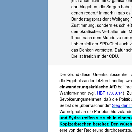
jetzt auch nicht mit Organisati
dort hingehen, die Sorgen haben 
denen reden.“ Immerhin gab es 
Bundestagspräsident Wolfgang Th
Zustimmung, sondern es schließt
demokratisches Verhalten ein. 
ihnen nach dem Munde zu reden. 
Lob erhielt der SPD-Chef auch v
das Denken verbieten. Dafür schät
Die ist freilich in der CDU.
Der Grund dieser Unentschlossenheit de
die Ergebnisse der letzten Landtagsw
einwanderungskritische AfD
bei ihr
Wählern/innen (vgl.
HBF 17.09.14
). Z
Bevölkerungsmehrheit, daß die Politik 
Selbst der „überraschende“
Sieg der li
Warnsignal an die Parteien hierzuland
und Syriza treffen sie sich in einem
Kopfzerbrechen bereitet:
Den wüten
eine von der Regierung durchgesetzte, 