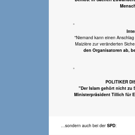
Mensch
°
Int
"Niemand kann einen Anschlag 
Maizière zur veränderten Siche
den Organisatoren ab, b
°
POLITIKER D
"Der Islam gehört nicht z
Ministerpräsident Tillich für
…sondern auch bei der
SPD
: