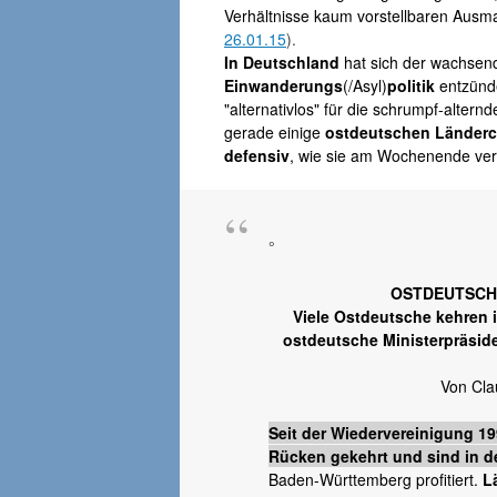
Verhältnisse kaum vorstellbaren Ausmaß
26.01.15
).
In Deutschland
hat sich der wachsend
Einwanderungs
(/Asyl)
politik
entzünde
"alternativlos" für die schrumpf-altern
gerade einige
ostdeutschen Länderc
defensiv
, wie sie am Wochenende ver
°
OSTDEUTSCH
Viele Ostdeutsche kehren i
ostdeutsche Ministerpräsid
Von Cla
Seit der Wiedervereinigung 19
Rücken gekehrt und sind in d
Baden-Württemberg profitiert.
L