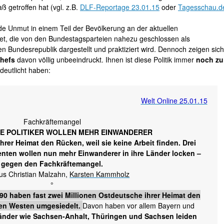
 getroffen hat (vgl. z.B.
DLF-Reportage 23.01.15
oder
Tagesschau.d
e Unmut in einem Teil der Bevölkerung an der aktuellen
t, die von den Bundestagsparteien nahezu geschlossen als
den Bundesrepublik dargestellt und praktiziert wird. Dennoch zeigen sich
hefs
davon völlig unbeeindruckt. Ihnen ist diese Politik immer
noch zu
deutlicht haben:
Welt Online 25.01.15
Fachkräftemangel
E POLITIKER WOLLEN MEHR EINWANDERER
hrer Heimat den Rücken, weil sie keine Arbeit finden. Drei
enten wollen nun mehr Einwanderer in ihre Länder locken –
gegen den Fachkräftemangel.
us Christian Malzahn,
Karsten Kammholz
°
90 haben fast zwei Millionen Ostdeutsche ihrer Heimat den
en Westen umgesiedelt.
Davon haben vor allem Bayern und
änder wie Sachsen-Anhalt, Thüringen und Sachsen leiden