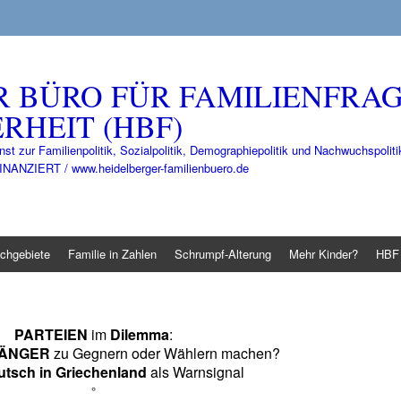
R BÜRO FÜR FAMILIENFRA
RHEIT (HBF)
nst zur Familienpolitik, Sozialpolitik, Demographiepolitik und Nachwuchspo
IERT / www.heidelberger-familienbuero.de
chgebiete
Familie in Zahlen
Schrumpf-Alterung
Mehr Kinder?
HBF 
PARTEIEN
im
Dilemma
:
HÄNGER
zu Gegnern oder Wählern machen?
utsch in Griechenland
als Warnsignal
°