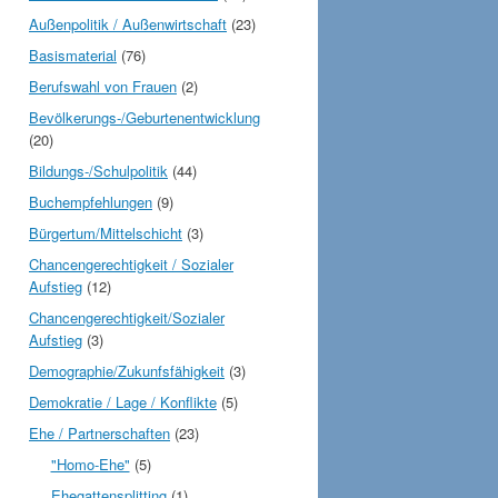
Außenpolitik / Außenwirtschaft
(23)
Basismaterial
(76)
Berufswahl von Frauen
(2)
Bevölkerungs-/Geburtenentwicklung
(20)
Bildungs-/Schulpolitik
(44)
Buchempfehlungen
(9)
Bürgertum/Mittelschicht
(3)
Chancengerechtigkeit / Sozialer
Aufstieg
(12)
Chancengerechtigkeit/Sozialer
Aufstieg
(3)
Demographie/Zukunfsfähigkeit
(3)
Demokratie / Lage / Konflikte
(5)
Ehe / Partnerschaften
(23)
"Homo-Ehe"
(5)
Ehegattensplitting
(1)