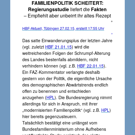
FAMILIENPOLITIK SCHEITERT:
Regierungsstudie
liefert die
Fakten
– Empfiehlt aber unbeirrt ihr altes Rezept
°
HBF-Aktuell, Tübingen 27.02.15, erstellt 17:55 Uhr
°
Das satte Einwanderungsplus der letzten Jahre
(vgl. zuletzt
HBF 21.01.15
) wird die
weitreichenden Folgen der Schrumpf-Alterung
des Landes bestenfalls abmildern, nicht
verhindern können (vgl. z.B.
HBF 22.01.15
).
Ein FAZ-Kommentator verlangte deshalb
gestern von der Politik, die eigentliche Ursache
des demographischen Abwärtstrends endlich
offen zu benennen und entschieden
anzugehen (
HPL
). Die Bundesregierung nimmt
allerdings für sich in Anspruch, mit ihrer
„modernisierten Familienpolitik“ (vgl. z.B.
HPL
)
hier bereits gegenzusteuern.
Tatsächlich bestätigt eine unlängst vom
Bundesfamilienministerium ohne Aufhebens