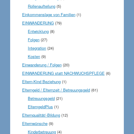
Rollenaufteilung
(5)
Einkommenslage von Familien
(1)
EINWANDERUNG
(79)
Entwicklung
(8)
Folgen
(27)
Integration
(24)
Kosten
(9)
Einwanderung / Folgen
(20)
EINWANDERUNG statt NACHWUCHSPFLEGE
(6)
Eltern-Kind Beziehung
(1)
Elterngeld / Elternzeit / Betreuungsgeld
(61)
Betreuungsgeld
(21)
ElterngeldPlus
(1)
Elternqualität/-Bildung
(12)
Elternwünsche
(9)
Kinderbetreuung
(4)