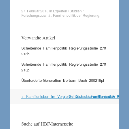
27. Februar 2015
in
Experten / Studien /
Forschungsqualität
,
Familienpolitik der Regierung
.
Verwandte Artikel
Scheiternde_Familienpolitik_Regierungsstudie_270
215b
Scheiternde_Familienpolitik_Regierungsstudie_270
215p
Überforderte-Generation_Bertram_Buch_200215pl
Artikel
←
Familienleben_im_Vergleich_Deutschland_Frankreich_230215
Scheiternde_Familienpolitik_Regie
Navigation
Suche auf HBF-Internetseite