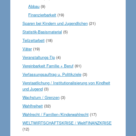
Abbau
(9)
Finanzierbarkeit
(19)
Sparen bei Kindern und Jugendlichen
(21)
Statistik-Basismaterial
(5)
Teilzeitarbeit
(18)
Väter
(19)
Veranstaltungs-Tip
(4)
Vereinbarkeit Familie + Beruf
(61)
Verfassungsauftrag u. Politikziele
(3)
Verstaatlichung / Institutionalisierung von Kindheit
und Jugend
(3)
Wachstum / Grenzen
(3)
Wahlfreiheit
(32)
Wahlrecht / Familien-/Kinderwahlrecht
(17)
WELTWIRTSCHAFTSKRISE / WeltFINANZKRISE
(12)