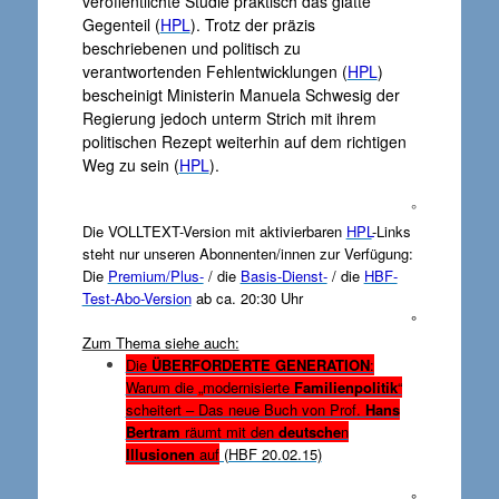
veröffentlichte Studie praktisch das glatte
Gegenteil (
HPL
). Trotz der präzis
beschriebenen und politisch zu
verantwortenden Fehlentwicklungen (
HPL
)
bescheinigt Ministerin Manuela Schwesig der
Regierung jedoch unterm Strich mit ihrem
politischen Rezept weiterhin auf dem richtigen
Weg zu sein (
HPL
).
°
Die VOLLTEXT-Version mit aktivierbaren
HPL
-Links
steht nur unseren Abonnenten/innen zur Verfügung:
Die
Premium/Plus-
/ die
Basis-Dienst-
/ die
HBF-
Test-Abo-Version
ab ca. 20:30 Uhr
°
Zum Thema siehe auch:
Die
ÜBERFORDERTE GENERATION
:
Warum die „modernisierte
Familienpolitik
“
scheitert – Das neue Buch von Prof.
Hans
Bertram
räumt mit den
deutsche
n
Illusionen
auf
(HBF 20.02.15)
°