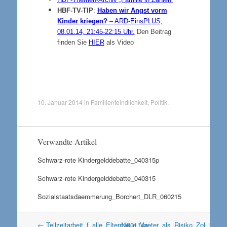
HBF-TV-TIP
:
Haben wir Angst vorm
Kinder kriegen?
– ARD-EinsPLUS,
08.01.14, 21:45-22:15 Uhr.
Den Beitrag
finden Sie
HIER
als Video
10. Januar 2014
in
Familienfeindlichkeit
,
Politik
.
Verwandte Artikel
Schwarz-rote Kindergelddebatte_040315p
Schwarz-rote Kindergelddebatte_040315
Sozialstaatsdaemmerung_Borchert_DLR_060215
Artikel
←
Teilzeitarbeit_f_alle_Eltern100114p
Neue_Vaeter_als_Risiko_Zol_1001