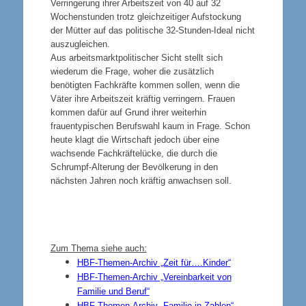
Verringerung ihrer Arbeitszeit von 40 auf 32
Wochenstunden trotz gleichzeitiger Aufstockung
der Mütter auf das politische 32-Stunden-Ideal nicht
auszugleichen.
Aus arbeitsmarktpolitischer Sicht stellt sich
wiederum die Frage, woher die zusätzlich
benötigten Fachkräfte kommen sollen, wenn die
Väter ihre Arbeitszeit kräftig verringern. Frauen
kommen dafür auf Grund ihrer weiterhin
frauentypischen Berufswahl kaum in Frage. Schon
heute klagt die Wirtschaft jedoch über eine
wachsende Fachkräftelücke, die durch die
Schrumpf-Alterung der Bevölkerung in den
nächsten Jahren noch kräftig anwachsen soll.
Zum Thema siehe auch:
HBF-T
hemen-Archiv „Zeit für….Kinder“
HBF-T
hemen-Archiv „Vereinbarkeit von
Familie und Beruf“
HBF-T
hemen-Archiv „Familie in Zahlen“