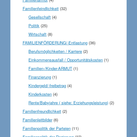
Familienfeindlichkeit
(32)
Gesellschaft
(4)
Politik
(25)
Wirtschaft
(8)
FAMILIENFÖRDERUNG/-Entlastung
(36)
Berufsmöglichkeiten / Karriere
(2)
Einkommensausfall / Opportunitätskosten
(1)
Familien-/Kinder-ARMUT
(1)
Finanzierung
(1)
Kindergeld/-freibetrag
(4)
Kinderkosten
(4)
Rente/Babyjahre ( siehe: Erziehungsleistung)
(2)
Familienfreundlichkeit
(2)
Familienleitbilder
(6)
Familienpolitik der Parteien
(11)
Familienpolitik der Regierung
(27)