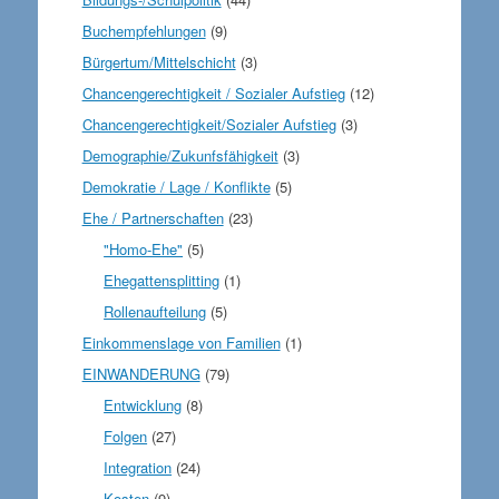
Buchempfehlungen
(9)
Bürgertum/Mittelschicht
(3)
Chancengerechtigkeit / Sozialer Aufstieg
(12)
Chancengerechtigkeit/Sozialer Aufstieg
(3)
Demographie/Zukunfsfähigkeit
(3)
Demokratie / Lage / Konflikte
(5)
Ehe / Partnerschaften
(23)
"Homo-Ehe"
(5)
Ehegattensplitting
(1)
Rollenaufteilung
(5)
Einkommenslage von Familien
(1)
EINWANDERUNG
(79)
Entwicklung
(8)
Folgen
(27)
Integration
(24)
Kosten
(9)