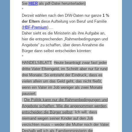
Sie
HIER
als pdf-Datei herunterladen)
°
Derzeit wählen nach den DIW-Daten nur ganze
1 %
der Eltern
diese Aufteilung von Beruf und Familie
(
HBF-Premium
)….
Daher sieht es die Ministerin als ihre Aufgabe an,
hier die entsprechenden „Rahmenbedingungen und
Angebote“ zu schaffen, über deren Annahme die
Bürger dann selbst entscheiden könnten:
°
HANDELSBLATT:
Heute beantragt zwar fast jeder
dritte Vater Elterngeld, im Schnitt aber nur für rund
drei Monate. So entsteht der Eindruck, dass es
vielen allein um das Geld geht, das nicht fließt,
wenn ein Vater im Job weniger als zwei Monate
pausiert.
:
Die Politik kann nur die Rahmenbedingungen und
Angebote schaffen: Wie die angenommen werden,
entscheiden die Bürger selbst
. Ich will, dass
niemand wegen seiner Kinder auf den Job
verzichten muss – weder die Mutter noch der Vater.
Deshalb will ich als Familienministerin die