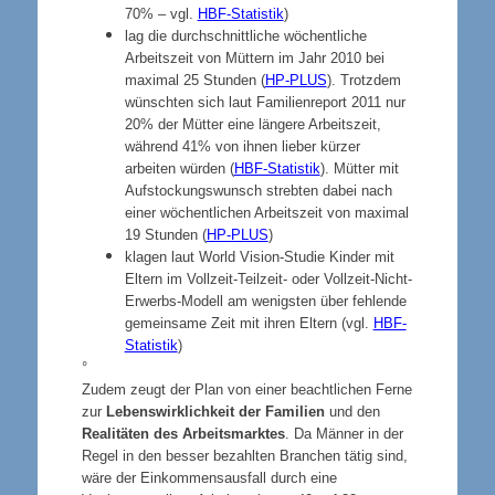
70% – vgl.
HBF-Statistik
)
lag die durchschnittliche wöchentliche
Arbeitszeit von Müttern im Jahr 2010 bei
maximal 25 Stunden (
HP-PLUS
). Trotzdem
wünschten sich laut Familienreport 2011 nur
20% der Mütter eine längere Arbeitszeit,
während 41% von ihnen lieber kürzer
arbeiten würden (
HBF-Statistik
). Mütter mit
Aufstockungswunsch strebten dabei nach
einer wöchentlichen Arbeitszeit von maximal
19 Stunden (
HP-PLUS
)
klagen laut World Vision-Studie Kinder mit
Eltern im Vollzeit-Teilzeit- oder Vollzeit-Nicht-
Erwerbs-Modell am wenigsten über fehlende
gemeinsame Zeit mit ihren Eltern (vgl.
HBF-
Statistik
)
°
Zudem zeugt der Plan von einer beachtlichen Ferne
zur
Lebenswirklichkeit der Familien
und den
Realitäten des Arbeitsmarktes
. Da Männer in der
Regel in den besser bezahlten Branchen tätig sind,
wäre der Einkommensausfall durch eine