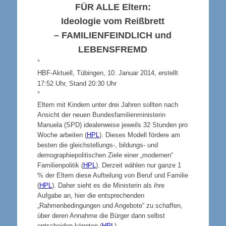
FÜR ALLE
Eltern:
Ideologie vom Reißbrett
–
FAMILIENFEINDLICH
und
LEBENSFREMD
°
HBF-Aktuell, Tübingen, 10. Januar 2014,
erstellt
17:52 Uhr, Stand 20:30 Uhr
°
Eltern mit Kindern unter drei Jahren sollten nach
Ansicht der neuen Bundesfamilienministerin
Manuela (SPD) idealerweise jeweils 32 Stunden pro
Woche arbeiten (
HPL
). Dieses Modell fördere am
besten die gleichstellungs-, bildungs- und
demographiepolitischen Ziele einer „modernen“
Familienpolitik (
HPL
). Derzeit wählen nur ganze 1
% der Eltern diese Aufteilung von Beruf und Familie
(
HPL
). Daher sieht es die Ministerin als ihre
Aufgabe an, hier die entsprechenden
„Rahmenbedingungen und Angebote“ zu schaffen,
über deren Annahme die Bürger dann selbst
entscheiden könnten (
HPL
).