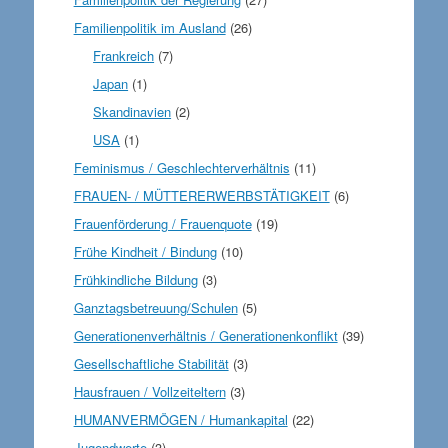
Familienpolitik im Ausland
(26)
Frankreich
(7)
Japan
(1)
Skandinavien
(2)
USA
(1)
Feminismus / Geschlechterverhältnis
(11)
FRAUEN- / MÜTTERERWERBSTÄTIGKEIT
(6)
Frauenförderung / Frauenquote
(19)
Frühe Kindheit / Bindung
(10)
Frühkindliche Bildung
(3)
Ganztagsbetreuung/Schulen
(5)
Generationenverhältnis / Generationenkonflikt
(39)
Gesellschaftliche Stabilität
(3)
Hausfrauen / Vollzeiteltern
(3)
HUMANVERMÖGEN / Humankapital
(22)
Jugendwerte
(3)