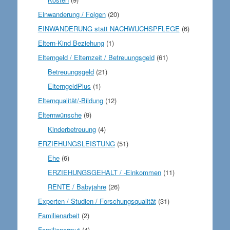
Einwanderung / Folgen
(20)
EINWANDERUNG statt NACHWUCHSPFLEGE
(6)
Eltern-Kind Beziehung
(1)
Elterngeld / Elternzeit / Betreuungsgeld
(61)
Betreuungsgeld
(21)
ElterngeldPlus
(1)
Elternqualität/-Bildung
(12)
Elternwünsche
(9)
Kinderbetreuung
(4)
ERZIEHUNGSLEISTUNG
(51)
Ehe
(6)
ERZIEHUNGSGEHALT / -Einkommen
(11)
RENTE / Babyjahre
(26)
Experten / Studien / Forschungsqualität
(31)
Familienarbeit
(2)
Familienarmut
(4)