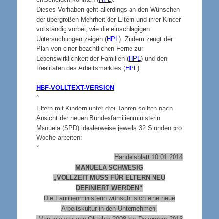
Dieses Vorhaben geht allerdings an den Wünschen
der übergroßen Mehrheit der Eltern und ihrer Kinder
vollständig vorbei, wie die einschlägigen
Untersuchungen zeigen (
HPL
). Zudem zeugt der
Plan von einer beachtlichen
Ferne zur
Lebenswirklichkeit der Familien (
HPL
) und den
Realitäten des Arbeitsmarktes (
HPL
).
HBF-VOLLTEXT-VERSION
°
Eltern mit Kindern unter drei Jahren sollten nach
Ansicht der neuen Bundesfamilienministerin
Manuela (SPD) idealerweise jeweils 32 Stunden pro
Woche arbeiten:
°
Handelsblatt 10.01.2014
MANUELA SCHWESIG
„VOLLZEIT MUSS FÜR ELTERN NEU
DEFINIERT WERDEN“
Die Familienministerin wünscht sich eine neue
Arbeitskultur in den Unternehmen.
Manuela war von Oktober 2008 bis Dezember 2013