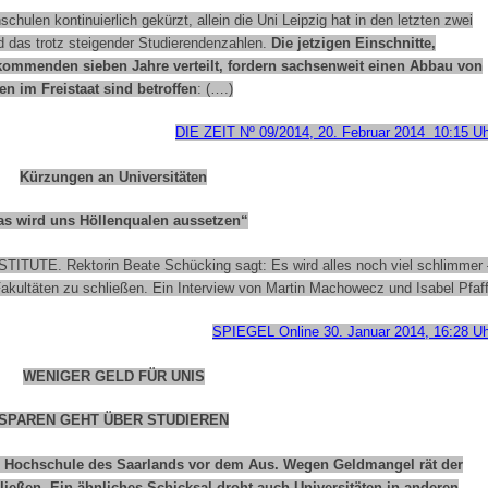
hulen kontinuierlich gekürzt, allein die Uni Leipzig hat in den letzten zwei
d das trotz steigender Studierendenzahlen.
Die jetzigen Einschnitte,
ommenden sieben Jahre verteilt, fordern sachsenweit einen Abbau von
n im Freistaat sind betroffen
: (….)
DIE ZEIT Nº 09/2014, 20. Februar 2014 10:15 Uh
Kürzungen an Universitäten
as wird uns Höllenqualen aussetzen“
UTE. Rektorin Beate Schücking sagt: Es wird alles noch viel schlimmer 
kultäten zu schließen. Ein Interview von Martin Machowecz und Isabel Pfaf
SPIEGEL Online 30. Januar 2014, 16:28 Uh
WENIGER GELD FÜR UNIS
SPAREN GEHT ÜBER STUDIEREN
 Hochschule des Saarlands vor dem Aus. Wegen Geldmangel rät der
ließen. Ein ähnliches Schicksal droht
auch Universitäten in anderen