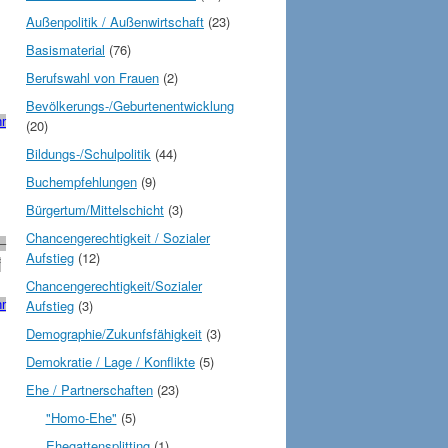
Außenpolitik / Außenwirtschaft
(23)
Basismaterial
(76)
Berufswahl von Frauen
(2)
Bevölkerungs-/Geburtenentwicklung
r
(20)
Bildungs-/Schulpolitik
(44)
Buchempfehlungen
(9)
Bürgertum/Mittelschicht
(3)
Chancengerechtigkeit / Sozialer
–
Aufstieg
(12)
f
Chancengerechtigkeit/Sozialer
Aufstieg
(3)
r
Demographie/Zukunfsfähigkeit
(3)
Demokratie / Lage / Konflikte
(5)
Ehe / Partnerschaften
(23)
"Homo-Ehe"
(5)
Ehegattensplitting
(1)