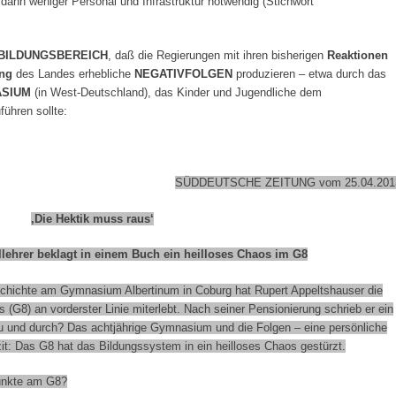
 dann weniger Personal und Infrastruktur notwendig (Stichwort
 BILDUNGSBEREICH
, daß die Regierungen mit ihren bisherigen
Reaktionen
ung
des Landes erhebliche
NEGATIVFOLGEN
produzieren – etwa durch das
ASIUM
(in West-Deutschland)
,
das Kinder und Jugendliche dem
ühren sollte:
SÜDDEUTSCHE ZEITUNG vom 25.04.201
‚Die Hektik muss raus‘
ehrer beklagt in einem Buch ein heilloses Chaos im G8
schichte am Gymnasium Albertinum in Coburg hat Rupert Appeltshauser die
(G8) an vorderster Linie miterlebt. Nach seiner Pensionierung schrieb er ein
u und durch? Das achtjährige Gymnasium und die Folgen – eine persönliche
zit: Das G8 hat das Bildungssystem in ein heilloses Chaos gestürzt.
punkte am G8?