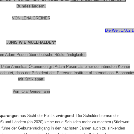
Bundesländern
.
VON LENA GREINER
Die Welt 17.02.1
„UNIS WIE MÜLLHALDEN“
m Adam Posen über deutsche Rückständigkeiten
 Unter Amerikas Ökonomen gilt Adam Posen als einer der intimsten Kenner
deutet, dass der Präsident des Peterson Institute of International Economic
mit Kritik spart.
Von Olaf Gersemann
sparungen
aus Sicht der Politik
zwingend
: Die Schuldenbremse des
6) und Ländern (ab 2020) keine neue Schulden mehr zu machen (Stichwort
n führe der Geburtenrückgang in den nächsten Jahren auch zu sinkenden