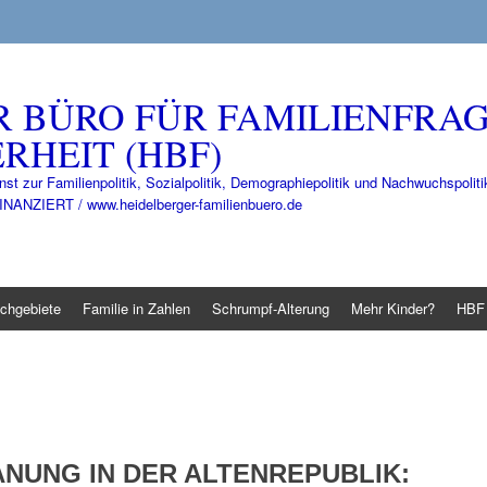
R BÜRO FÜR FAMILIENFRA
RHEIT (HBF)
nst zur Familienpolitik, Sozialpolitik, Demographiepolitik und Nachwuchspo
IERT / www.heidelberger-familienbuero.de
chgebiete
Familie in Zahlen
Schrumpf-Alterung
Mehr Kinder?
HBF 
NUNG IN DER ALTENREPUBLIK
: