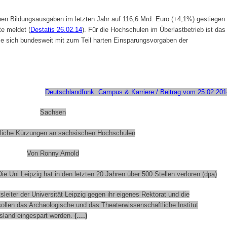
chen Bildungsausgaben im letzten Jahr auf 116,6 Mrd. Euro (+4,1%) gestiegen
e meldet (
Destatis 26.02.14
). Für die Hochschulen im Überlastbetrieb ist das
e sich bundesweit mit zum Teil harten Einsparungsvorgaben der
Deutschlandfunk Campus & Karriere / Beitrag vom 25.02.201
Sachsen
rliche Kürzungen an sächsischen Hochschulen
Von Ronny Arnold
e Uni Leipzig hat in den letzten 20 Jahren über 500 Stellen verloren (dpa)
sleiter der Universität Leipzig gegen ihr eigenes Rektorat und die
llen das Archäologische und das Theaterwissenschaftliche Institut
sland eingespart werden.
(….)