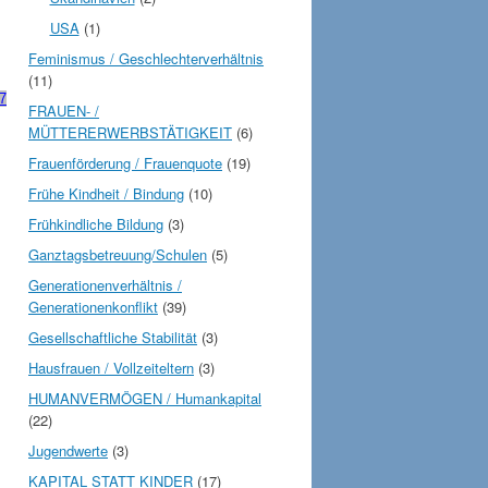
USA
(1)
Feminismus / Geschlechterverhältnis
(11)
7
FRAUEN- /
MÜTTERERWERBSTÄTIGKEIT
(6)
Frauenförderung / Frauenquote
(19)
Frühe Kindheit / Bindung
(10)
Frühkindliche Bildung
(3)
Ganztagsbetreuung/Schulen
(5)
Generationenverhältnis /
Generationenkonflikt
(39)
Gesellschaftliche Stabilität
(3)
Hausfrauen / Vollzeiteltern
(3)
HUMANVERMÖGEN / Humankapital
(22)
Jugendwerte
(3)
KAPITAL STATT KINDER
(17)