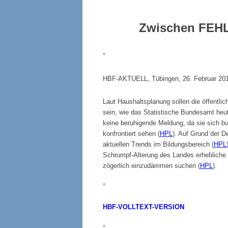
Zwischen
FEH
°
HBF-AKTUELL, Tübingen, 26. Februar 2014,
Laut Haushaltsplanung sollen die öffentli
sein, wie das Statistische Bundesamt heut
keine beruhigende Meldung, da sie sich b
konfrontiert sehen (
HPL
). Auf Grund der D
aktuellen Trends im Bildungsbereich (
HPL
Schrumpf-Alterung des Landes erhebliche N
zögerlich einzudämmen suchen (
HPL
).
°
HBF-VOLLTEXT-VERSION
°