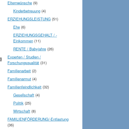
Elternwünsche
(9)
Kinderbetreuung
(4)
ERZIEHUNGSLEISTUNG
(51)
Ehe
(6)
ERZIEHUNGSGEHALT / -
Einkommen
(11)
RENTE / Babyjahre
(26)
Experten / Studien /
3
Forschungsqualität
(31)
Familienarbeit
(2)
Familienarmut
(4)
Familienfeindlichkeit
(32)
Gesellschaft
(4)
Politik
(25)
Wirtschaft
(8)
FAMILIENFÖRDERUNG/-Entlastung
(36)