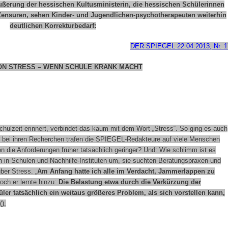
ußerung der hessischen Kultusministerin, die hessischen Schülerinnen
 Zensuren, sehen Kinder- und Jugendlichen-psychotherapeuten weiterhin
deutlichen Korrekturbedarf:
DER SPIEGEL 22.04.2013, Nr. 1
ON STRESS – WENN SCHULE KRANK MACHT
hulzeit erinnert, verbindet das kaum mit dem Wort „Stress“. So ging es auch
h bei ihren Recherchen trafen die SPIEGEL-Redakteure auf viele Menschen
en die Anforderungen früher tatsächlich geringer? Und: Wie schlimm ist es
ch in Schulen und Nachhilfe-Instituten um, sie suchten Beratungspraxen und
ber Stress. „
Am Anfang hatte ich alle im Verdacht, Jammerlappen zu
Doch er lernte hinzu:
Die Belastung etwa durch die Verkürzung der
üler tatsächlich ein weitaus größeres Problem, als sich vorstellen kann,
().