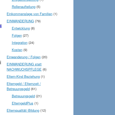
Rollenaufteilung
(5)
Einkommenslage von Familien
(1)
EINWANDERUNG
(79)
4
Entwicklung
(8)
Folgen
(27)
Integration
(24)
Kosten
(9)
Einwanderung / Folgen
(20)
s
EINWANDERUNG statt
NACHWUCHSPFLEGE
(6)
Eltern-Kind Beziehung
(1)
Elterngeld / Elternzeit /
Betreuungsgeld
(61)
Betreuungsgeld
(21)
ElterngeldPlus
(1)
Elternqualität/-Bildung
(12)