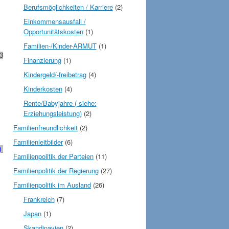
Berufsmöglichkeiten / Karriere
(2)
Einkommensausfall /
Opportunitätskosten
(1)
Familien-/Kinder-ARMUT
(1)
3
Finanzierung
(1)
Kindergeld/-freibetrag
(4)
Kinderkosten
(4)
Rente/Babyjahre ( siehe:
Erziehungsleistung)
(2)
Familienfreundlichkeit
(2)
Familienleitbilder
(6)
)
Familienpolitik der Parteien
(11)
Familienpolitik der Regierung
(27)
Familienpolitik im Ausland
(26)
Frankreich
(7)
Japan
(1)
Skandinavien
(2)