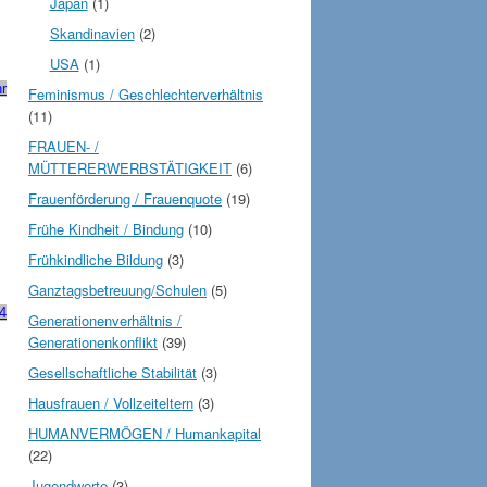
Japan
(1)
Skandinavien
(2)
USA
(1)
r
Feminismus / Geschlechterverhältnis
(11)
FRAUEN- /
MÜTTERERWERBSTÄTIGKEIT
(6)
Frauenförderung / Frauenquote
(19)
Frühe Kindheit / Bindung
(10)
Frühkindliche Bildung
(3)
Ganztagsbetreuung/Schulen
(5)
4
Generationenverhältnis /
Generationenkonflikt
(39)
Gesellschaftliche Stabilität
(3)
Hausfrauen / Vollzeiteltern
(3)
HUMANVERMÖGEN / Humankapital
(22)
Jugendwerte
(3)