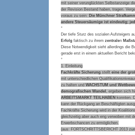
mit seiner verunglückten Selbstanzeige die
der Revision Bestand haben, tragen. Vergeb
voraus zu sein:
Die Münchner Strafkamm
andere Steuersäumige ist eindeutig; je
°
Der tiefe Sturz des sozialen Aufsteigers au
Erfolg
faktisch zu ihrem
zentrale
n
Maßst
Diese Notwendigkeit sieht allerdings die 
gerade erst in einem aktuellen Bericht bekr
°
1. Einleitung
Fachkräfte Sicherung
stellt
eine der gr
mit unterschiedlichen Qualifikationsnivea
zu halten und
WACHSTUM
und Wettbewer
demografischen Wandel
, ergeben sich 
ARBEITSMARKT TEILHABEN
konnten. D
kann der Rückgang an Beschäftigten ausg
Fachkräfte Sicherung wird in der Koaliti
gleichzeitig aber auch eng verwoben mit 
Erwerbschancen zu ermöglichen.
(aus: FORTSCHRITTSBERICHT 2013 zum Fa