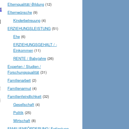
Elternqualität/-Bildung
(12)
1
Elternwünsche
(9)
Kinderbetreuung
(4)
E
ERZIEHUNGSLEISTUNG
(51)
Ehe
(6)
ERZIEHUNGSGEHALT / -
Einkommen
(11)
RENTE / Babyjahre
(26)
Experten / Studien /
Forschungsqualität
(31)
Familienarbeit
(2)
Familienarmut
(4)
r
Familienfeindlichkeit
(32)
u
Gesellschaft
(4)
Politik
(25)
Wirtschaft
(8)
FAMILIENFÖRDERUNG/-Entlastung