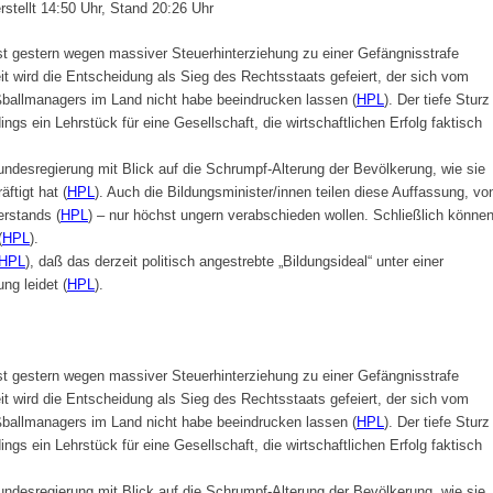
tellt 14:50 Uhr, Stand 20:26 Uhr
st gestern wegen massiver Steuerhinterziehung zu einer Gefängnisstrafe
keit wird die Entscheidung als Sieg des Rechtsstaats gefeiert, der sich vom
ballmanagers im Land nicht habe beeindrucken lassen (
HPL
). Der tiefe Sturz
ings ein Lehrstück für eine Gesellschaft, die wirtschaftlichen Erfolg faktisch
Bundesregierung mit Blick auf die Schrumpf-Alterung der Bevölkerung, wie sie
ftigt hat (
HPL
). Auch die Bildungsminister/innen teilen diese Auffassung, vo
erstands (
HPL
) – nur höchst ungern verabschieden wollen. Schließlich könne
(
HPL
).
HPL
), daß das derzeit politisch angestrebte „Bildungsideal“ unter einer
ng leidet (
HPL
).
st gestern wegen massiver Steuerhinterziehung zu einer Gefängnisstrafe
keit wird die Entscheidung als Sieg des Rechtsstaats gefeiert, der sich vom
ballmanagers im Land nicht habe beeindrucken lassen (
HPL
). Der tiefe Sturz
ings ein Lehrstück für eine Gesellschaft, die wirtschaftlichen Erfolg faktisch
Bundesregierung mit Blick auf die Schrumpf-Alterung der Bevölkerung, wie sie