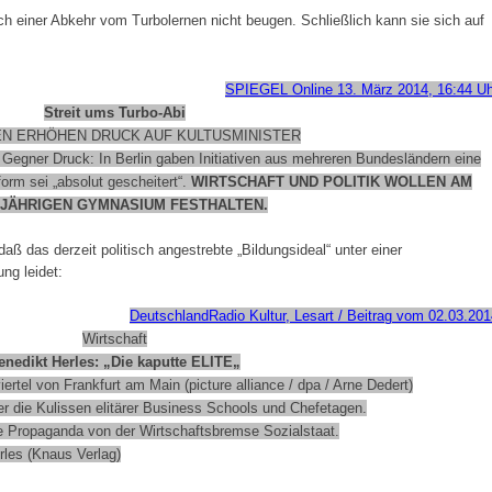
ach einer Abkehr vom Turbolernen nicht beugen. Schließlich kann sie sich auf
SPIEGEL Online 13. März 2014, 16:44 Uh
Streit ums Turbo-Abi
VEN ERHÖHEN DRUCK AUF KULTUSMINISTER
Gegner Druck: In Berlin gaben Initiativen aus mehreren Bundesländern eine
rm sei „absolut gescheitert“.
WIRTSCHAFT UND POLITIK WOLLEN AM
JÄHRIGEN GYMNASIUM FESTHALTEN.
 daß das derzeit politisch angestrebte „Bildungsideal“ unter einer
ng leidet:
DeutschlandRadio Kultur, Lesart / Beitrag vom 02.03.201
Wirtschaft
enedikt Herles: „Die kaputte
ELITE
„
rtel von Frankfurt am Main (picture alliance / dpa / Arne Dedert)
nter die Kulissen elitärer Business Schools und Chefetagen.
ale Propaganda von der Wirtschaftsbremse Sozialstaat.
rles (Knaus Verlag)