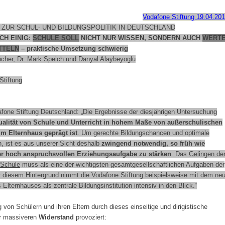
Vodafone Stiftung 19.04.201
ZUR SCHUL- UND BILDUNGSPOLITIK IN DEUTSCHLAND
CH EINIG:
SCHULE SOLL
NICHT NUR WISSEN, SONDERN AUCH
WERT
TTELN
– praktische Umsetzung schwierig
öcher, Dr. Mark Speich und Danyal Alaybeyoglu
Stiftung
fone Stiftung Deutschland: „Die Ergebnisse der diesjährigen Untersuchung
ualität von Schule und Unterricht in hohem Maße von außerschulischen
im Elternhaus geprägt ist
. Um gerechte Bildungschancen und optimale
n, ist es aus unserer Sicht deshalb
zwingend notwendig, so früh wie
rer hoch anspruchsvollen Erziehungsaufgabe zu stärken
. Das
Gelingen de
 Schule
muss als eine der wichtigsten gesamtgesellschaftlichen Aufgaben der
diesem Hintergrund nimmt die Vodafone Stiftung beispielsweise mit dem ne
Elternhauses als zentrale Bildungsinstitution intensiv in den Blick.“
von Schülern und ihren Eltern durch dieses einseitige und dirigistische
er massiveren
Widerstand
provoziert: