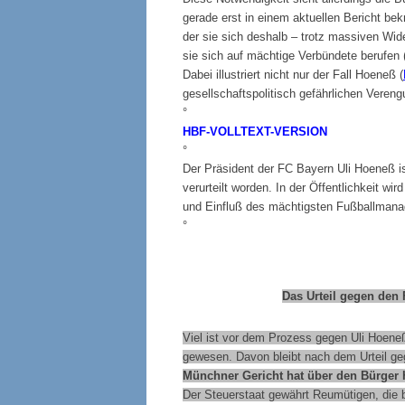
gerade erst in einem aktuellen Bericht bekrä
der sie sich deshalb – trotz massiven Wid
sie sich auf mächtige Verbündete berufen 
Dabei illustriert nicht nur der Fall Hoeneß (
gesellschaftspolitisch gefährlichen Verengu
°
HBF-VOLLTEXT-VERSION
°
Der Präsident der FC Bayern Uli Hoeneß i
verurteilt worden. In der Öffentlichkeit w
und Einfluß des mächtigsten Fußballmana
°
Das Urteil gegen den 
Viel ist vor dem Prozess gegen Uli Hoen
gewesen. Davon bleibt nach dem Urteil ge
Münchner Gericht hat über den Bürger
Der Steuerstaat gewährt Reumütigen, die b