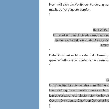
Noch will sich die Politik der Forderung n
mächtige Verbündete berufen:
°
INITIATI
Im Streit um das Turbo-Abi machen die 
gemeinsame Erklärung ab. Die G8-Refo
ACHT
°
Dabei illustriert nicht nur der Fall Hoeneß,
gesellschaftspolitisch gefährlichen Verengu
°
B
Unzufrieden: Ein Demonstrant im Bankenvie
Ein Insider gibt erstaunliche Einblicke hi
Ein Sozialexperte analysiert die neoliber
Cover: „Die kaputte Elite“ von Benedikt He
°