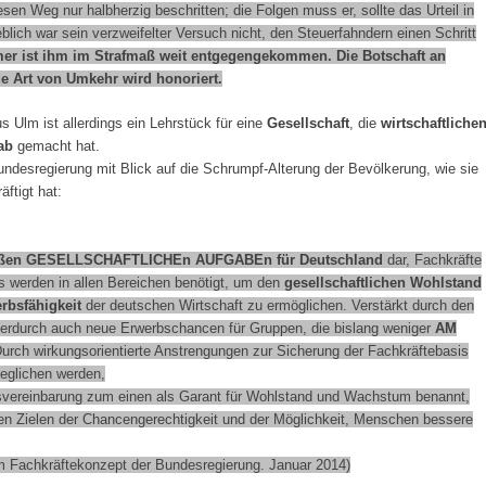
sen Weg nur halbherzig beschritten; die Folgen muss er, sollte das Urteil in
lich war sein verzweifelter Versuch nicht, den Steuerfahndern einen Schritt
er ist ihm im Strafmaß weit entgegengekommen. Die Botschaft an
de Art von Umkehr wird honoriert.
s Ulm ist allerdings ein Lehrstück für eine
Gesellschaft
, die
wirtschaftliche
ab
gemacht hat.
Bundesregierung mit Blick auf die Schrumpf-Alterung der Bevölkerung, wie sie
äftigt hat:
oßen
GESELLSCHAFTLICHE
n
AUFGABE
n für Deutschland
dar, Fachkräfte
us werden in allen Bereichen benötigt, um den
gesellschaftlichen Wohlstand
bsfähigkeit
der deutschen Wirtschaft zu ermöglichen. Verstärkt durch den
hierdurch auch neue Erwerbschancen für Gruppen, die bislang weniger
AM
urch wirkungsorientierte Anstrengungen zur Sicherung der Fachkräftebasis
eglichen werden,
onsvereinbarung zum einen als Garant für Wohlstand und Wachstum benannt,
den Zielen der Chancengerechtigkeit und der Möglichkeit, Menschen bessere
chkräftekonzept der Bundesregierung. Januar 2014)