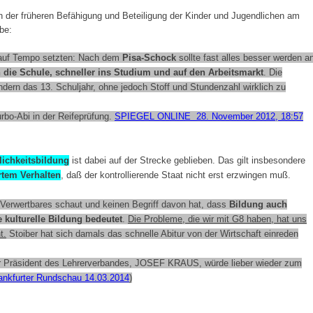
n der früheren Befähigung und Beteiligung der Kinder und Jugendlichen am
be:
r auf Tempo setzten: Nach dem
Pisa-Schock
sollte fast alles besser werden a
in die Schule, schneller ins Studium und auf den Arbeitsmarkt
. Die
ndern das 13. Schuljahr, ohne jedoch Stoff und Stundenzahl wirklich zu
rbo-Abi in der Reifeprüfung.
SPIEGEL ONLINE 28. November 2012, 18:57
lichkeitsbildung
ist dabei auf der Strecke geblieben. Das gilt insbesondere
rtem Verhalten
, daß der kontrollierende Staat nicht erst erzwingen muß.
f Verwertbares schaut und keinen Begriff davon hat, dass
Bildung auch
e kulturelle Bildung bedeutet
.
Die Probleme, die wir mit G8 haben, hat uns
t.
Stoiber hat sich damals das schnelle Abitur von der Wirtschaft einreden
Der Präsident des Lehrerverbandes, JOSEF KRAUS, würde lieber wieder zum
ankfurter Rundschau 14.03.2014
)