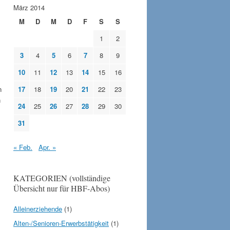
März 2014
M
D
M
D
F
S
S
1
2
3
4
5
6
7
8
9
10
11
12
13
14
15
16
17
18
19
20
21
22
23
n
n
24
25
26
27
28
29
30
31
« Feb.
Apr. »
KATEGORIEN (vollständige
Übersicht nur für HBF-Abos)
Alleinerziehende
(1)
Alten-/Senioren-Erwerbstätigkeit
(1)