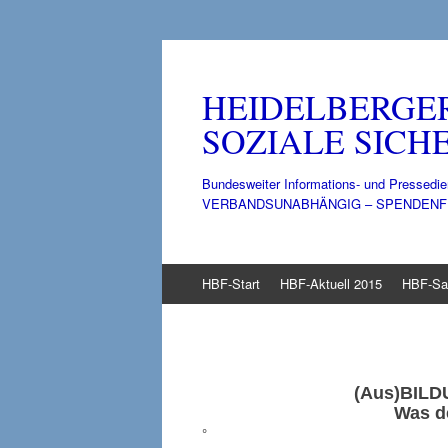
HEIDELBERGE
SOZIALE SICHE
Bundesweiter Informations- und Pressedie
VERBANDSUNABHÄNGIG – SPENDENFINANZ
Zum
HBF-Start
HBF-Aktuell 2015
HBF-Sa
Inhalt
springen
(Aus)
BILD
Was de
°