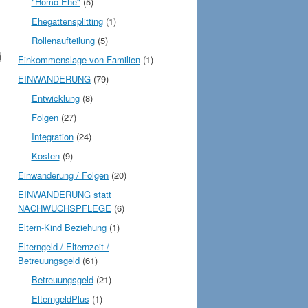
"Homo-Ehe"
(5)
Ehegattensplitting
(1)
Rollenaufteilung
(5)
n
Einkommenslage von Familien
(1)
EINWANDERUNG
(79)
Entwicklung
(8)
Folgen
(27)
Integration
(24)
Kosten
(9)
Einwanderung / Folgen
(20)
EINWANDERUNG statt
NACHWUCHSPFLEGE
(6)
Eltern-Kind Beziehung
(1)
Elterngeld / Elternzeit /
Betreuungsgeld
(61)
Betreuungsgeld
(21)
ElterngeldPlus
(1)