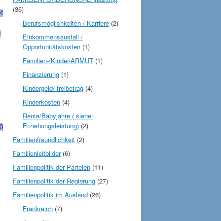
(36)
4
Berufsmöglichkeiten / Karriere
(2)
r
Einkommensausfall /
Opportunitätskosten
(1)
Familien-/Kinder-ARMUT
(1)
Finanzierung
(1)
Kindergeld/-freibetrag
(4)
Kinderkosten
(4)
Rente/Babyjahre ( siehe:
Erziehungsleistung)
(2)
30
Familienfreundlichkeit
(2)
Familienleitbilder
(6)
Familienpolitik der Parteien
(11)
Familienpolitik der Regierung
(27)
Familienpolitik im Ausland
(26)
Frankreich
(7)