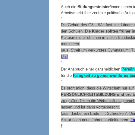
°
Auch die
Bildungsminister
/innen sehen i
Arbeitsmarkt ihre zentrale politische Aufga
°
Die Geburt des G8 – Wie fast alle Lände
den Schulen. Die
Kinder sollten früher 
Kultusminister strichen in vielen Bundeslä
reduzieren.
(aus: Streit um verkürztes Gymnasium: Tu
Uhr
)
°
Der Anspruch einer ganzheitlichen
Persön
für die
Fähigkeit zu gemeinwohlorientie
°
Es stört mich, dass die Wirtschaft nur au
PERSÖNLICHKEITSBILDUNG
und breit
zu großen Teilen die Wirtschaft eingebrach
lassen und ist dann vorgeprescht.
(aus: „Lieber ein Ende mit Schrecken“. 
Abitur nach neun Jahren zurückkehren.
Fr
°