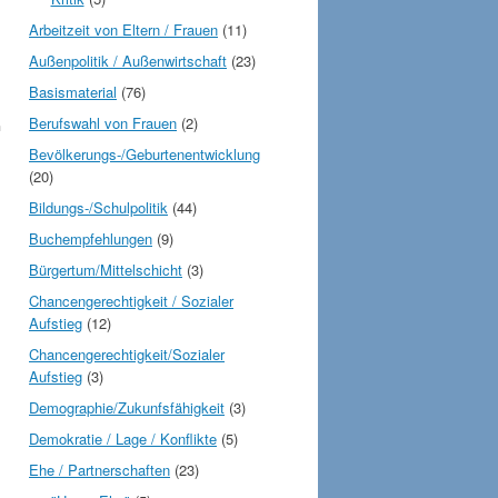
Arbeitzeit von Eltern / Frauen
(11)
Außenpolitik / Außenwirtschaft
(23)
Basismaterial
(76)
Berufswahl von Frauen
(2)
n
Bevölkerungs-/Geburtenentwicklung
(20)
Bildungs-/Schulpolitik
(44)
Buchempfehlungen
(9)
Bürgertum/Mittelschicht
(3)
Chancengerechtigkeit / Sozialer
Aufstieg
(12)
Chancengerechtigkeit/Sozialer
Aufstieg
(3)
Demographie/Zukunfsfähigkeit
(3)
Demokratie / Lage / Konflikte
(5)
Ehe / Partnerschaften
(23)