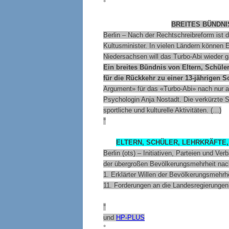
°
BREITES BÜNDN
Berlin – Nach der Rechtschreibreform ist 
Kultusminister. In vielen Ländern können 
Niedersachsen will das Turbo-Abi wieder 
Ein breites Bündnis von Eltern, Schül
für die Rückkehr zu einer 13-jährigen S
Argument» für das «Turbo-Abi» nach nur ac
Psychologin Anja Nostadt. Die verkürzte S
sportliche und kulturelle Aktivitäten. (…)
°
ELTERN, SCHÜLER, LEHRKRÄFTE
Berlin (ots) – Initiativen, Parteien und V
der übergroßen Bevölkerungsmehrheit nac
1. Erklärter Willen der Bevölkerungsmehrh
11. Forderungen an die Landesregierungen
°
und
HP-PLUS
°