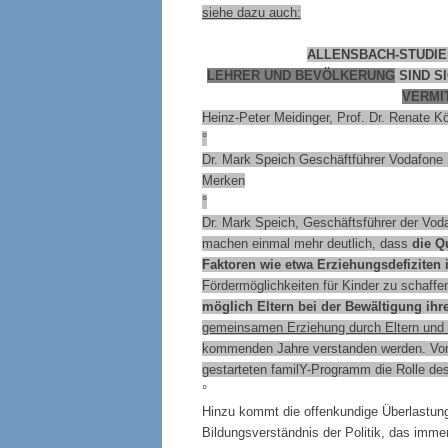
siehe dazu auch:
ALLENSBACH-STUDIE
LEHRER UND BEVÖLKERUNG
SIND SI
VERMI
Heinz-Peter Meidinger, Prof. Dr. Renate K
°
Dr. Mark Speich Geschäftführer Vodafone 
Merken
°
Dr. Mark Speich, Geschäftsführer der Voda
machen einmal mehr deutlich, dass
die Q
Faktoren wie etwa Erziehungsdefiziten 
Fördermöglichkeiten für Kinder zu schaffe
möglich Eltern bei der Bewältigung ih
gemeinsamen Erziehung durch Eltern und
kommenden Jahre verstanden werden. Vor 
gestarteten familY-Programm die Rolle des 
°
Hinzu kommt die offenkundige Überlastung 
Bildungsverständnis der Politik, das imm