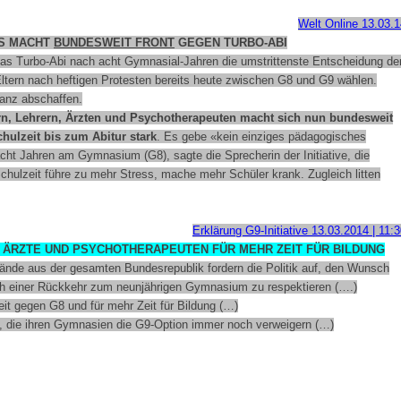
Welt Online 13.03.1
IS MACHT
BUNDESWEIT FRONT
GEGEN TURBO-ABI
das Turbo-Abi nach acht Gymnasial-Jahren die umstrittenste Entscheidung de
Eltern nach heftigen Protesten bereits heute zwischen G8 und G9 wählen.
ganz abschaffen.
ern, Lehrern, Ärzten und Psychotherapeuten macht sich nun bundesweit
chulzeit bis zum Abitur stark
. Es gebe «kein einziges pädagogisches
ht Jahren am Gymnasium (G8), sagte die Sprecherin der Initiative, die
chulzeit führe zu mehr Stress, mache mehr Schüler krank. Zugleich litten
Erklärung G9-Initiative 13.03.2014 | 11:
, ÄRZTE UND PSYCHOTHERAPEUTEN FÜR MEHR ZEIT FÜR BILDUNG
erbände aus der gesamten Bundesrepublik fordern die Politik auf, den Wunsch
h einer Rückkehr zum neunjährigen Gymnasium zu respektieren (….)
eit gegen G8 und für mehr Zeit für Bildung (…)
, die ihren Gymnasien die G9-Option immer noch verweigern (…)