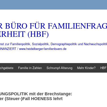
R BÜRO FÜR FAMILIENFRA
RHEIT (HBF)
nst zur Familienpolitik, Sozialpolitik, Demographiepolitik und Nachwuchspo
IERT / www.heidelberger-familienbuero.de
chgebiete
Familie in Zahlen
Schrumpf-Alterung
Mehr Kinder?
HBF 
UNGSPOLITIK
mit der Brechstange:
r (Steuer-)Fall
HOENESS
lehrt