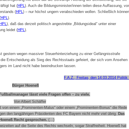
ftigt hat (
HPL
). Auch die Bildungsminister/innen teilen diese Auffassung, vo
erstands (
HPL
) – nur höchst ungern verabschieden wollen. Schließlich könne
(
HPL
).
HPL
), daß das derzeit politisch angestrebte „Bildungsideal“ unter einer
ng leidet (
HPL
).
st gestern wegen massiver Steuerhinterziehung zu einer Gefängnisstrafe
ird die Entscheidung als Sieg des Rechtsstaats gefeiert, der sich vom Ansehen
gers im Land nicht habe beeindrucken lassen.
F.A.Z., Freitag, den 14.03.2014 Politik
Bürger Hoeneß
Fußballmanager lässt viele Fragen offen – zu viele.
Von Albert Schäffer
eß von einem „Prominenten-Malus“ oder einem „Prominenten-Bonus“ die Rede
gen den langjährigen Präsidenten des FC Bayern nicht mehr viel übrig.
Das
 Hoeneß Recht gesprochen.
(…)
eizeiten auf die Seite des Rechts wechseln, sogar Straffreiheit. Hoeneß hat