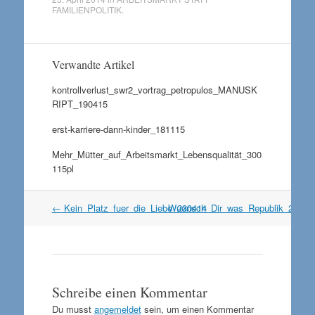
FAMILIENPOLITIK
.
Verwandte Artikel
kontrollverlust_swr2_vortrag_petropulos_MANUSK
RIPT_190415
erst-karriere-dann-kinder_181115
Mehr_Mütter_auf_Arbeitsmarkt_Lebensqualität_300
115pl
Artikel
←
Kein_Platz_fuer_die_Liebe_230414
Wuensch_Dir_was_Republik_2504
Navigation
Schreibe einen Kommentar
Du musst
angemeldet
sein, um einen Kommentar