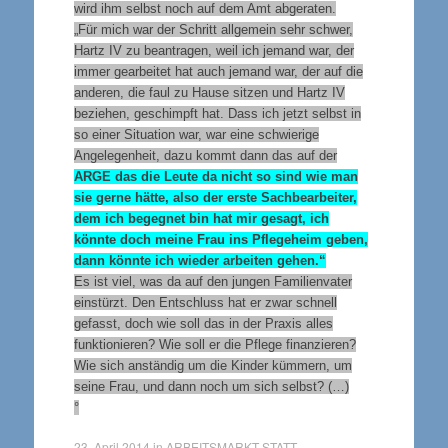
wird ihm selbst noch auf dem Amt abgeraten.
„Für mich war der Schritt allgemein sehr schwer,
Hartz IV zu beantragen, weil ich jemand war, der
immer gearbeitet hat auch jemand war, der auf die
anderen, die faul zu Hause sitzen und Hartz IV
beziehen, geschimpft hat. Dass ich jetzt selbst in
so einer Situation war, war eine schwierige
Angelegenheit, dazu kommt dann das auf der
ARGE das die Leute da nicht so sind wie man
sie gerne hätte, also der erste Sachbearbeiter,
dem ich begegnet bin hat mir gesagt, ich
könnte doch meine Frau ins Pflegeheim geben,
dann könnte ich wieder arbeiten gehen.“
Es ist viel, was da auf den jungen Familienvater
einstürzt. Den Entschluss hat er zwar schnell
gefasst, doch wie soll das in der Praxis alles
funktionieren? Wie soll er die Pflege finanzieren?
Wie sich anständig um die Kinder kümmern, um
seine Frau, und dann noch um sich selbst? (…)
°
23. April 2014
in
ARBEITSMARKT STATT