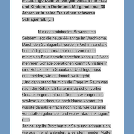
Mutter.
Ingo Dahmer lebt gemeinsam mit Frau
und Kindern in Dortmund. Mit gerade mal 38
Jahren erlitt seine Frau einen schweren
Schlaganfall.
(…)
Nur noch minimales Bewusstsein
Seitdem liegt die heute 44-jährige im Wachkoma.
Durch den Schlaganfall wurde ihr Gehirn so stark
beschädigt, dass man nur noch von einem
minimalen Bewusstsein sprechen kann. (…) Nach
mehreren Schädeloperationen kommt Christine in
eine Rehaklinik im Sauerland. Und Ingo muss
entscheiden, wie es danach weitergeht.
„Und dann stand für mich die Frage im Raum was
nach der Reha? Ich hatte mir da schon vorher
Gedanken gemacht und für mich war eigentlich
sowieso klar, dass sie nach Hause kommt, ich
wusste damals einfach noch nicht, wie das alles
von statten gehen soll und wie wir das hinkriegen.“
(….)
Janine legt ihr Brötchen zur Seite und erinnert sich,
wie aus ihrer strahlenden, alles stemmenden Mutter