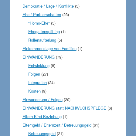
Demokratie / Lage / Konflikte
(5)
Ehe / Partnerschaften
(23)
"Homo-Ehe"
(5)
Ehegattensplitting
(1)
Rollenaufteilung
(5)
Einkommenslage von Familien
(1)
EINWANDERUNG
(79)
Entwicklung
(8)
Folgen
(27)
Integration
(24)
Kosten
(9)
Einwanderung / Folgen
(20)
EINWANDERUNG statt NACHWUCHSPFLEGE
(6)
Eltern-Kind Beziehung
(1)
Elterngeld / Elternzeit / Betreuungsgeld
(61)
Betreuungsgeld
(21)