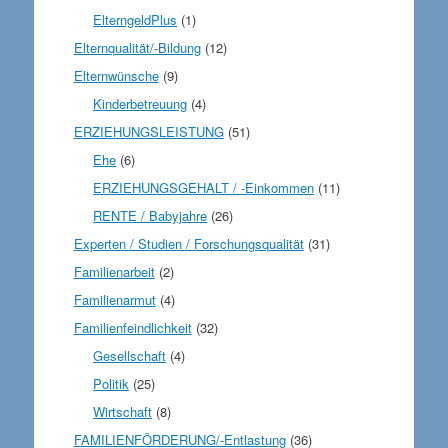
ElterngeldPlus
(1)
Elternqualität/-Bildung
(12)
Elternwünsche
(9)
Kinderbetreuung
(4)
ERZIEHUNGSLEISTUNG
(51)
Ehe
(6)
ERZIEHUNGSGEHALT / -Einkommen
(11)
RENTE / Babyjahre
(26)
Experten / Studien / Forschungsqualität
(31)
Familienarbeit
(2)
Familienarmut
(4)
Familienfeindlichkeit
(32)
Gesellschaft
(4)
Politik
(25)
Wirtschaft
(8)
FAMILIENFÖRDERUNG/-Entlastung
(36)