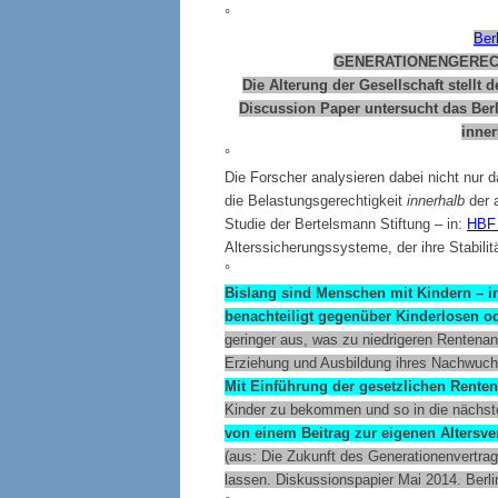
°
Ber
GENERATIONENGERECH
Die Alterung der Gesellschaft stellt 
Discussion Paper untersucht das Berl
inner
°
Die Forscher analysieren dabei nicht nur 
die Belastungsgerechtigkeit
innerhalb
der a
Studie der Bertelsmann Stiftung – in:
HBF 
Alterssicherungssysteme, der ihre Stabilitä
°
Bislang sind Menschen mit Kindern – i
benachteiligt gegenüber Kinderlosen o
geringer aus, was zu niedrigeren Rentena
Erziehung und Ausbildung ihres Nachwuchs
Mit Einführung der gesetzlichen Rente
Kinder zu bekommen und so in die nächste
von einem Beitrag zur eigenen Altersv
(aus: Die Zukunft des Generationenvertra
lassen. Diskussionspapier Mai 2014.
Berli