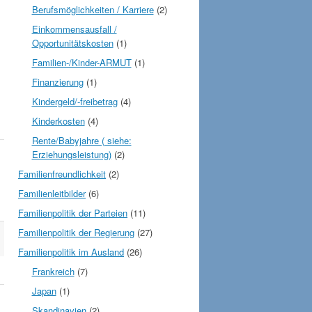
Berufsmöglichkeiten / Karriere
(2)
Einkommensausfall /
Opportunitätskosten
(1)
Familien-/Kinder-ARMUT
(1)
Finanzierung
(1)
Kindergeld/-freibetrag
(4)
Kinderkosten
(4)
Rente/Babyjahre ( siehe:
Erziehungsleistung)
(2)
Familienfreundlichkeit
(2)
Familienleitbilder
(6)
Familienpolitik der Parteien
(11)
Familienpolitik der Regierung
(27)
Familienpolitik im Ausland
(26)
Frankreich
(7)
Japan
(1)
Skandinavien
(2)