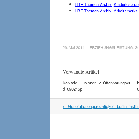
HBF-Themen-Archiv „Kinderlose und
HBF-Themen-Archiv „Arbeitsmarkt- st
°
26. Mai 2014
in
ERZIEHUNGSLEISTUNG
,
Ge
Verwandte Artikel
Kapitale_Illusionen_v_Offenbarungsei
d_090215p
Artikel
←
Generationengerechtigkeit_berlin_insti
Navigation