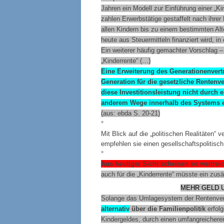
Jahren ein Modell zur Einführung einer „K
zahlen Erwerbstätige gestaffelt nach ihrer
allen Kindern bis zu einem bestimmten Alt
heute aus Steuermitteln finanziert wird, i
Ein weiterer häufig gemachter Vorschlag –
„Kinderrente“ (…)
Eine Erweiterung des Generationenvert
Generation für die gesetzliche Rentenv
diese Investitionsleistung nicht durch e
anderem Wege innerhalb des Systems e
(aus: ebda S. 20-21)
°
Mit Blick auf die „politischen Realitäten“
empfehlen sie einen gesellschaftspolitisc
°
Aus heutiger Sicht scheinen so weitre
auch für die „Kinderrente“ müsste ein zu
MEHR GELD 
Solange das Umlagesystem der Rentenvers
alternativ
über die Familienpolitik
erfol
Kindergeldes, durch einen umfangreichere