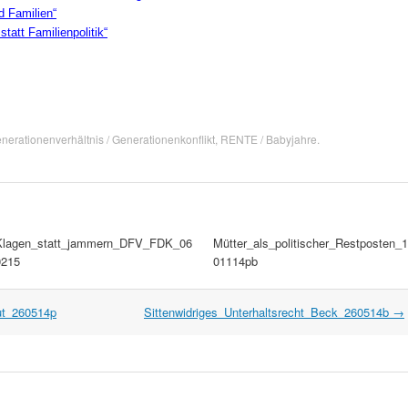
 Familien“
att Familienpolitik“
nerationenverhältnis / Generationenkonflikt
,
RENTE / Babyjahre
.
Klagen_statt_jammern_DFV_FDK_06
Mütter_als_politischer_Restposten_1
0215
01114pb
tut_260514p
Sittenwidriges_Unterhaltsrecht_Beck_260514b
→