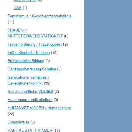
USA
(1)
Feminismus / Geschlechterverhältnis
(11)
FRAUEN- /
MÜTTERERWERBSTÄTIGKEIT
(6)
Frauenförderung / Frauenquote
(19)
Frühe Kindheit / Bindung
(10)
Frühkindliche Bildung
(3)
Ganztagsbetreuung/Schulen
(5)
Generationenverhältnis /
Generationenkonflikt
(39)
Gesellschaftliche Stabilität
(3)
Hausfrauen / Vollzeiteltern
(3)
HUMANVERMÖGEN / Humankapital
(22)
Jugendwerte
(3)
KAPITAL STATT KINDER
(17)