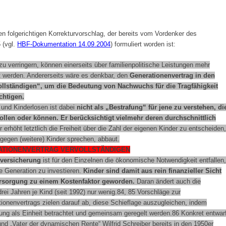
n folgerichtigen Korrekturvorschlag, der bereits vom
Vordenker des
 (vgl.
HBF-Dokumentation 14.09.2004
) formuliert worden ist:
u verringern, können einerseits über familienpolitische Leistungen mehr
ilt werden. Andererseits wäre es denkbar, den
Generationenvertrag in den
llständigen“, um die Bedeutung von Nachwuchs für die Tragfähigkeit
chtigen.
 und Kinderlosen ist dabei
nicht als „Bestrafung“ für jene zu verstehen, di
len oder können. Er berücksichtigt vielmehr deren durchschnittlich
r erhöht letztlich die Freiheit über die Zahl der eigenen Kinder zu entscheiden,
g gegen (weitere) Kinder sprechen, abbaut.
ATIONENVERTRAG VERVOLLSTÄNDIGEN
nversicherung
ist für den Einzelnen die ökonomische Notwendigkeit entfallen,
 Generation zu investieren.
Kinder sind damit aus rein finanzieller Sicht
ersorgung zu einem Kostenfaktor geworden.
Daran ändert auch die
rei Jahren je Kind (seit 1992) nur wenig.84, 85 Vorschläge zur
tionenvertrags zielen darauf ab, diese Schieflage auszugleichen, indem
ung als Einheit betrachtet und gemeinsam geregelt werden.86 Konkret entwar
und „Vater der dynamischen Rente“ Wilfrid Schreiber bereits in den 1950er