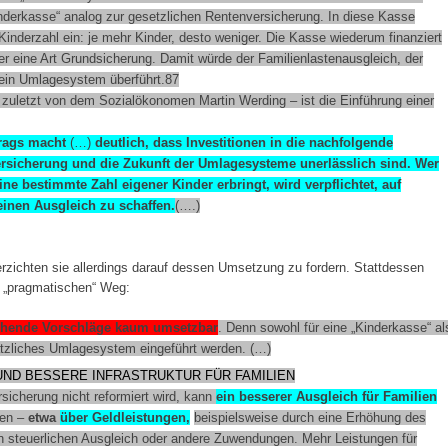
inderkasse“ analog zur gesetzlichen Rentenversicherung. In diese Kasse
 Kinderzahl ein: je mehr Kinder, desto weniger. Die Kasse wiederum finanziert
er eine Art Grundsicherung. Damit würde der Familienlastenausgleich, der
n ein Umlagesystem überführt.87
 zuletzt von dem Sozialökonomen Martin Werding – ist die Einführung einer
rags macht
(…)
deutlich, dass Investitionen in die nachfolgende
ersicherung und die Zukunft der Umlagesysteme unerlässlich sind. Wer
ine bestimmte Zahl eigener Kinder erbringt, wird verpflichtet, auf
inen Ausgleich zu schaffen.
(….)
 verzichten sie allerdings darauf dessen Umsetzung zu fordern. Stattdessen
h „pragmatischen“ Weg:
ichende Vorschläge kaum umsetzbar
. Denn sowohl für eine „Kinderkasse“ al
sätzliches Umlagesystem eingeführt werden. (…)
UND BESSERE INFRASTRUKTUR FÜR FAMILIEN
icherung nicht reformiert wird, kann
ein besserer Ausgleich für Familien
gen –
etwa
über Geldleistungen,
beispielsweise durch eine Erhöhung des
n steuerlichen Ausgleich oder andere Zuwendungen. Mehr Leistungen für