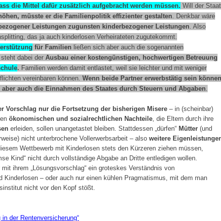
ass die Mittel dafür zusätzlich aufgebracht werden müssen.
Will der Staat
hen, müsste er die Familienpolitik effizienter gestalten
. Denkbar wäre
bezogener Leistungen zugunsten kinderbezogener Leistungen
. Also
plitting, das ja auch kinderlosen Verheirateten zugutekommt.
terstützung
für Familien
ließen sich aber auch die sogenannten
e steht dabei der
Ausbau einer kostengünstigen, hochwertigen Betreuung
schule
.
Familien werden damit entlastet, weil sie leichter und mit weniger
flichten vereinbaren können.
Wenn beide Partner erwerbstätig sein können
 aber auch die Einnahmen des Staates durch Steuern und Abgaben
.
er Vorschlag nur die Fortsetzung der bisherigen Misere
– in (scheinbar)
ven
ökonomischen und sozialrechtlichen Nachteile
, die Eltern durch ihre
sen
erleiden, sollen unangetastet bleiben. Stattdessen „dürfen“
Mütter
(und
rweise) nicht unterbrochene Vollerwerbsarbeit – also
weitere Eigenleistunge
i diesem Wettbewerb mit Kinderlosen stets den Kürzeren ziehen müssen,
mse Kind“ nicht durch vollständige Abgabe an Dritte entledigen wollen.
r mit ihrem „Lösungsvorschlag“ ein groteskes Verständnis von
nd Kinderlosen – oder auch nur einen kühlen Pragmatismus, mit dem man
institut nicht vor den Kopf stößt.
in der Rentenversicherung“