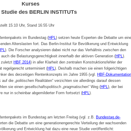
Kurses
 Studie des
BERLIN INSTITUT
s
ellt 15:10 Uhr, Stand 16:55 Uhr
Rentenpakets im Bundestag (
HPL
) setzen heute Experten die Debatte um ein
enden Alterslasten fort. Das
Berlin-Institut für Bevölkerung und Entwicklung
HPL
). Die Forscher analysieren dabei nicht nur das Verhältnis
zwischen
den
 auch die Belastungsgerechtigkeit
innerhalb
der aktiven Generation (
HPL
).
 zuletzt
HBF 2014
) in aller Klarheit den zentralen Konstruktionsfehler der
t regelgerecht unterminiert (
HPL
). Deshalb machen sie einen folgerichtigen
nker des derzeitigen Rentenkonzepts im Jahre 1955 (vgl.
HBF-Dokumentatio
ck auf die „politischen Realitäten“ verzichten sie allerdings darauf dessen
len sie einen gesellschaftspolitisch „pragmatischen“ Weg (
HPL
), der bei
e nur in scheinbar abgemilderter Form fortsetzt (
HPL
).
entenpakets im Bundestag am letzten Freitag (
vgl. z.B.
Bundestag.de-
erten die Debatte um eine generationengerechte Verteilung der wachsenden
Bevölkerung und Entwicklung hat dazu eine neue Studie veröffentlicht: