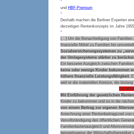
°
und
HBF-Premium
°
Deshalb machen die Berliner Experten eine
derzeitigen Rentenkonzepts im Jahre 1955
°
(…) Um die Benachteiligung von Familien z
finanzielle Mittel zu Familien hin umverte
Sozialversicherungssystemen zu „vervo
der Umlagesysteme stärker zu berücksi
Ein besserer Ausgleich zwischen Familien
keine oder wenige Kinder bekommen wol
höhere finanzielle Leistungsfähigkeit
. E
weil er die materiellen Anreize, die bislan
GENER
Mit Einführung der gesetzlichen Rente
Kinder zu bekommen und so in die nächste
von einem Beitrag zur eigenen Altersv
Anrechnung einer Rentenbeitragszeit von d
Vervollständigung des öffentlichen Genera
Familienlastenausgleich und Altersversorg
beispielsweise der Wirtschaftstheoretiker 