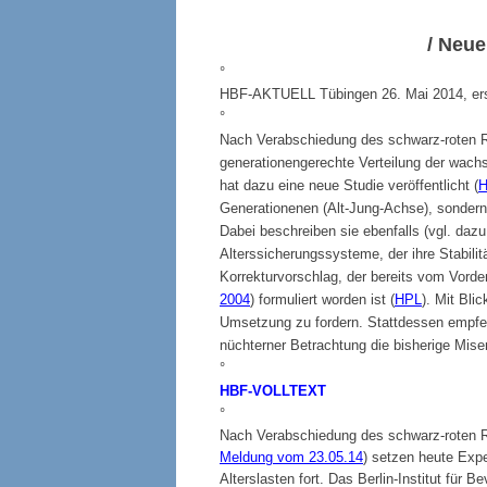
/ Neue
°
HBF-AKTUELL Tübingen 26. Mai 2014, erst
°
Nach Verabschiedung des schwarz-roten 
generationengerechte Verteilung der wachs
hat dazu eine neue Studie veröffentlicht (
Generationenen (Alt-Jung-Achse), sondern
Dabei beschreiben sie ebenfalls (vgl. dazu
Alterssicherungssysteme, der ihre Stabilitä
Korrekturvorschlag, der bereits vom
Vorde
2004
) formuliert worden ist (
HPL
). Mit Bli
Umsetzung zu fordern. Stattdessen empfeh
nüchterner Betrachtung die bisherige Miser
°
HBF-VOLLTEXT
°
Nach Verabschiedung des schwarz-roten R
Meldung vom 23.05.14
) setzen heute Exp
Alterslasten fort. Das
Berlin-Institut für 