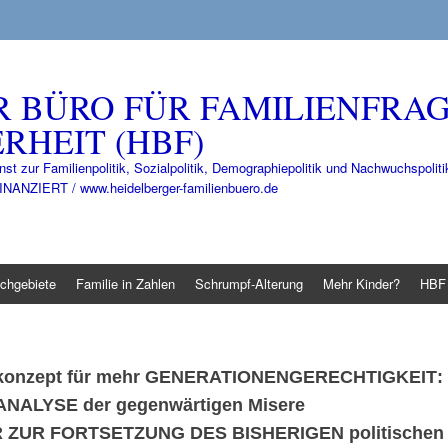
R BÜRO FÜR FAMILIENFRA
RHEIT (HBF)
nst zur Familienpolitik, Sozialpolitik, Demographiepolitik und Nachwuchspo
IERT / www.heidelberger-familienbuero.de
chgebiete
Familie in Zahlen
Schrumpf-Alterung
Mehr Kinder?
HBF 
konzept für mehr
GENERATIONENGERECHTIGKEIT
:
 ANALYSE
der gegenwärtigen Misere
 ZUR FORTSETZUNG DES BISHERIGEN
politischen