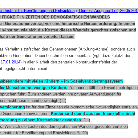
lin-Institut für Bevölkerung und Entwicklung, Demos
Ausgabe 172, 26.05.201
TIGKEIT IN ZEITEN DES DEMOGRAFISCHEN WANDELS
den Generationenvertrag vor eine historische
Herausforderung. In einem
in-Institut, wie sich die Kosten dieses Wandels gerechter zwischen und
halb der Generationen verteilen lassen.
das Verhältnis
zwischen
den Generationenen (Alt-Jung-Achse), sondern auch
ktiven Generation. Dabei beschreiben sie ebenfalls (vgl. dazu zuletzt die
17.01.2014
) in aller Klarheit den zentralen Konstruktionsfehler der
t regelgerecht unterminiert:
nsbesondere mit vielen Kindern – im Sozialversicherungssystem
der Menschen mit wenigen Kindern.
Zum einen fällt ihre Erwerbsbeteiligung
nsprüchen führt. Zum anderen werden ihre privaten Aufwendungen für
es nicht ausreichend gewürdigt. (…)
nversicherung
ist für den Einzelnen die ökonomische Notwendigkeit entfallen,
 Generation zu investieren.
Kinder sind damit aus rein finanzieller Sicht
ersorgung zu einem Kostenfaktor geworden.
(…)
gs. Wie sich die Lasten des demografischen Wandels gerechter verteilen
n-Institut für Bevölkerung und Entwicklung. S. 20)