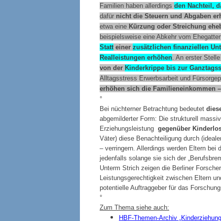
Familien haben allerdings
den Nachteil, d
dafür
nicht die Steuern und Abgaben erhö
etwa eine
Kürzung oder Streichung ehe
beispielsweise eine Abkehr vom Ehegattens
Statt
einer
zusätzlichen finanziellen Un
Realleistungen erhöhen
. An erster Stell
von der
Kinderkrippe bis zur Ganztags
Alltagsstress Erwerbsarbeit und Fürsorgep
erhöhen sich die Familieneinkommen –
°
Bei nüchterner Betrachtung bedeutet
dies
abgemilderter Form: Die strukturell massi
Erziehungsleistung
gegenüber Kinderlo
Väter) diese Benachteiligung durch (ideale
– verringern. Allerdings werden Eltern be
jedenfalls solange sie sich der „Berufsbre
Unterm Strich zeigen die Berliner Forsche
Leistungsgerechtigkeit zwischen Eltern u
potentielle Auftraggeber für das Forschungs
°
Zum Thema siehe auch:
HBF-Themen-Archiv „Kinderziehung 