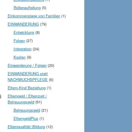
Rollenaufteilung
(5)
Einkommenslage von Familien
(1)
EINWANDERUNG
(79)
Entwicklung
(8)
Folgen
(27)
Integration
(24)
Kosten
(9)
Einwanderung / Folgen
(20)
EINWANDERUNG statt
NACHWUCHSPFLEGE
(6)
Eltern-Kind Beziehung
(1)
Elterngeld / Elternzeit /
s
Betreuungsgeld
(61)
Betreuungsgeld
(21)
ElterngeldPlus
(1)
Elternqualität/-Bildung
(12)