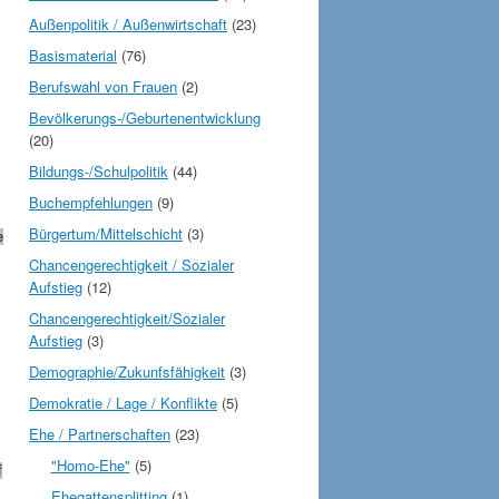
Außenpolitik / Außenwirtschaft
(23)
Basismaterial
(76)
Berufswahl von Frauen
(2)
Bevölkerungs-/Geburtenentwicklung
(20)
Bildungs-/Schulpolitik
(44)
Buchempfehlungen
(9)
Bürgertum/Mittelschicht
(3)
e
Chancengerechtigkeit / Sozialer
Aufstieg
(12)
Chancengerechtigkeit/Sozialer
Aufstieg
(3)
Demographie/Zukunfsfähigkeit
(3)
Demokratie / Lage / Konflikte
(5)
Ehe / Partnerschaften
(23)
"Homo-Ehe"
(5)
f
Ehegattensplitting
(1)