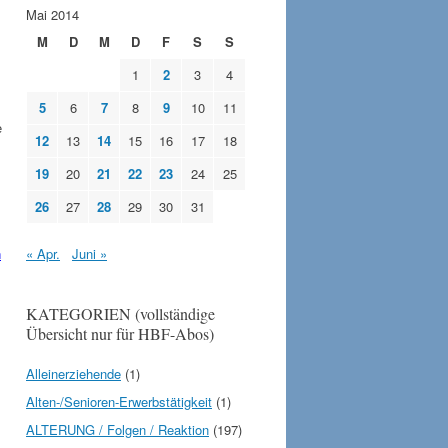
Mai 2014
M
D
M
D
F
S
S
1
2
3
4
5
6
7
8
9
10
11
e
12
13
14
15
16
17
18
19
20
21
22
23
24
25
26
27
28
29
30
31
« Apr.
Juni »
n
KATEGORIEN (vollständige
Übersicht nur für HBF-Abos)
Alleinerziehende
(1)
Alten-/Senioren-Erwerbstätigkeit
(1)
ALTERUNG / Folgen / Reaktion
(197)