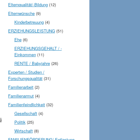
Elternqualität/-Bildung
(12)
Elternwünsche
(9)
Kinderbetreuung
(4)
ERZIEHUNGSLEISTUNG
(51)
Ehe
(6)
ERZIEHUNGSGEHALT / -
Einkommen
(11)
RENTE / Babyjahre
(26)
Experten / Studien /
Forschungsqualität
(31)
Familienarbeit
(2)
Familienarmut
(4)
Familienfeindlichkeit
(32)
Gesellschaft
(4)
u
Politik
(25)
Wirtschaft
(8)
FAMILIENFÖRDERUNG/-Entlastung