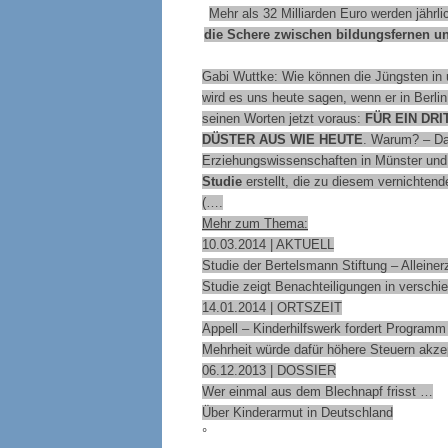
Mehr als 32 Milliarden Euro werden jährl
die Schere zwischen bildungsfernen un
Gabi Wuttke: Wie können die Jüngsten in
wird es uns heute sagen, wenn er in Berlin
seinen Worten jetzt voraus:
FÜR EIN DR
DÜSTER AUS WIE HEUTE
. Warum? – Das
Erziehungswissenschaften in Münster und 
Studie
erstellt, die zu diesem vernichten
(….
Mehr zum Thema:
10.03.2014 | AKTUELL
Studie der Bertelsmann Stiftung – Alleiner
Studie zeigt Benachteiligungen in versch
14.01.2014 | ORTSZEIT
Appell – Kinderhilfswerk fordert Program
Mehrheit würde dafür höhere Steuern akze
06.12.2013 | DOSSIER
Wer einmal aus dem Blechnapf frisst …
Über Kinderarmut in Deutschland
°