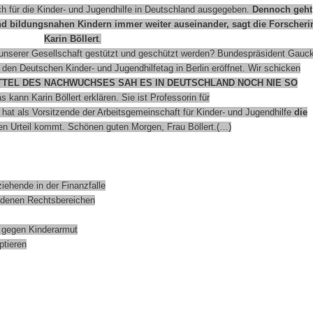
ich für die Kinder- und Jugendhilfe in Deutschland ausgegeben.
Dennoch geht
d bildungsnahen Kindern immer weiter auseinander, sagt die Forscheri
Karin Böllert
.
 unserer Gesellschaft gestützt und geschützt werden? Bundespräsident Gauc
 den Deutschen Kinder- und Jugendhilfetag in Berlin eröffnet. Wir schicken
ITTEL DES NACHWUCHSES SAH ES IN DEUTSCHLAND NOCH NIE SO
 kann Karin Böllert erklären. Sie ist Professorin für
hat als Vorsitzende der Arbeitsgemeinschaft für Kinder- und Jugendhilfe
die
den Urteil kommt. Schönen guten Morgen, Frau Böllert.(…)
ziehende in der Finanzfalle
iedenen Rechtsbereichen
m gegen Kinderarmut
ptieren