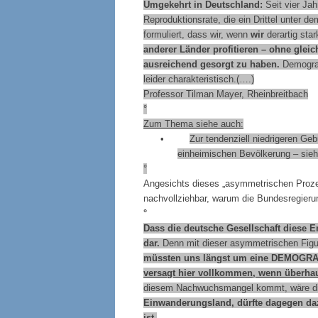
Umgekehrt in Deutschland:
Seit vier Ja
Reproduktionsrate, die ein Drittel unter d
formuliert, dass wir, wenn
wir
derartig sta
anderer Länder profitieren – ohne gleic
ausreichend gesorgt zu haben.
Demograp
leider charakteristisch.(….)
Professor Tilman Mayer, Rheinbreitbach
°
Zum Thema siehe auch:
•
Zur tendenziell niedrigeren Ge
einheimischen Bevölkerung – sie
°
Angesichts dieses „asymmetrischen Prozes
nachvollziehbar, warum die Bundesregier
°
Dass die deutsche Gesellschaft diese E
dar.
Denn mit dieser asymmetrischen Figur o
müssten uns längst um eine
DEMOGRA
versagt hier vollkommen, wenn überhau
diesem Nachwuchsmangel kommt, wäre di
Einwanderungsland, dürfte dagegen daz
ist.