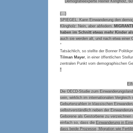
Demografieexperte Reiner Klingholz, 6
(…)
SPIEGEL: Kann Einwanderung den demogr
Klingholz: Nein, aber abfedern.
MIGRANT
haben im Schnitt etwas mehr Kinder a
auch sie werden alt, und nach etwa einer 
°
Tatsächlich, so stellte der Bonner Politik
Tilman Mayer
, in einer öffentlichen Stel
zentralen Punkt vom demographischen Ge
°
EI
Die OECD-Studie zum Einwanderungsland D
sein, wirklich im internationalen Vergleich
Geburtenzahlen in klassischen Einwande
selbstverständlich
neben der Einwanderun
Geborene als Gestorbene zu verzeichnen s
einfach so, dass die
Einwanderung in Einwa
dass beide Prozesse, Migration wie Fertili