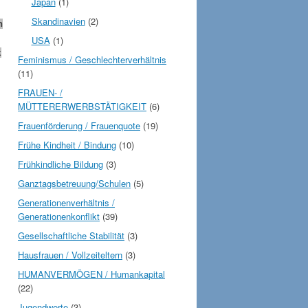
Japan
(1)
Skandinavien
(2)
n
USA
(1)
k
Feminismus / Geschlechterverhältnis
(11)
FRAUEN- /
MÜTTERERWERBSTÄTIGKEIT
(6)
Frauenförderung / Frauenquote
(19)
Frühe Kindheit / Bindung
(10)
Frühkindliche Bildung
(3)
Ganztagsbetreuung/Schulen
(5)
Generationenverhältnis /
Generationenkonflikt
(39)
Gesellschaftliche Stabilität
(3)
Hausfrauen / Vollzeiteltern
(3)
HUMANVERMÖGEN / Humankapital
(22)
Jugendwerte
(3)