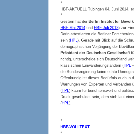
°
HBF-AKTUELL Tübingen 04. Juni 2014, erst
°
Gestern hat der
Berlin Institut für Bevö
HBF Mai 2014
und
HBF Juli 2013
) zur Ei
Darin attestierten die Berliner Forscher
sein (
HPL
). Gerade mit Blick auf die Schr
demographischen Verjüngung der Bevölker
Präsident der Deutschen Gesellschaft 
richtig, unterscheide sich Deutschland w
klassischen Einwanderungsländern (
HPL
–
die Bundesregierung keine echte Demogra
Offenkundig ist dieses Bedürfnis auch in 
Warnungen von Experten und Verbänden ü
(
HPL
) kaum für berichtenswert und politis
Druck geschuldet sein, dem sich laut ein
(
HPL
).
°
HBF-
VOLLTEXT
°