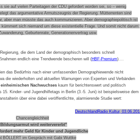
ss sie auf vielen Parteitagen der CDU gefordert worden sei, so – wenig
 belegt das argumentative Armutszeugnis der Regierung. Mütterrenten sind
ar, aber man müsste das auch kommunizieren. Aber demographiepolitisch ist
, kümmert sich niemand um diese existentielle Frage. Und somit nicht darum:
wanderung, Geburtenrate, Generationenvertrag usw.
Regierung, die dem Land der demographisch besonders schnell
nahmen endlich eine Trendwende bescheren will (
HBF-Premium
)….
edien das Bedürfnis nach einer umfassenden Demographiewende nicht
twa die wiederholten und aktuellen Warnungen von Experten und Verbänden
s einheimischen Nachwuchses
kaum für berichtenswert und politisch
s 15. Kinder- und Jugendhilfetags in Berlin (3.-5. Juni) ist beispielsweise dem
nstalterin über eine dabei veröffentlichte, alarmierende Studie wert:
DeutschlandRadio Kultur, 03.06.201
Chancengleichheit
Bildungsarmut wird weitervererbt“
fordert mehr Geld für Kinder und Jugendliche
 BÖLLERT im Gespräch mit Gabi Wuttke