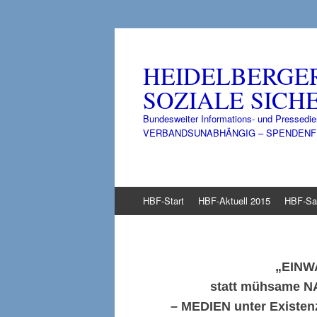
HEIDELBERGE
SOZIALE SICHE
Bundesweiter Informations- und Pressedie
VERBANDSUNABHÄNGIG – SPENDENFINANZ
Zum
HBF-Start
HBF-Aktuell 2015
HBF-Sa
Inhalt
springen
„EIN
statt mühsame
N
–
MEDIEN
unter Existe