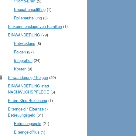
"Homo-Ehe"
(5)
Ehegattensplitting
(1)
Rollenaufteilung
(5)
Einkommenslage von Familien
(1)
EINWANDERUNG
(79)
Entwicklung
(8)
Folgen
(27)
Integration
(24)
Kosten
(9)
Einwanderung / Folgen
(20)
6
EINWANDERUNG statt
NACHWUCHSPFLEGE
(6)
Eltern-Kind Beziehung
(1)
Elterngeld / Elternzeit /
Betreuungsgeld
(61)
Betreuungsgeld
(21)
ElterngeldPlus
(1)