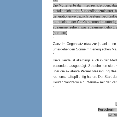
Die Mütterrente damit zu rechtfertigen, da
einfallsreich – der Bundesfinanzminister,
generationenvertraglich bestens begründb
ex officio in der GroKo niemand zuständig
zusammensehen, was zusammengehört: Zu
(aus: dto)
°
Ganz im Gegensatz etwa zur japanischen 
untergehenden Sonne mit energischen Maß
°
Hierzulande ist allerdings auch in den M
besonders ausgeprägt. So scheinen sie e
über die eklatante
Vernachlässigung de
rechenschaftspflichtig halten. Der Start de
Deutschlandradio ein Interview mit der Vera
°
„
Forscherin 
KARIN