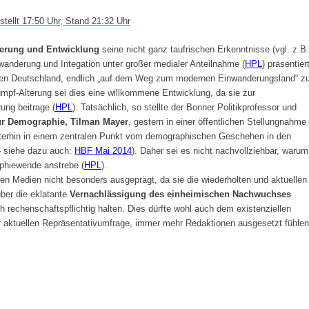
ellt 17:50 Uhr, Stand 21:32 Uhr
lkerung und Entwicklung
seine nicht ganz taufrischen Erkenntnisse (vgl. z.B.
nwanderung und Integation unter großer medialer Anteilnahme (
HPL
) präsentiert
/innen Deutschland, endlich „auf dem Weg zum modernen Einwanderungsland“ z
umpf-Alterung sei dies eine willkommene Entwicklung, da sie zur
ung beitrage (
HPL
). Tatsächlich, so stellte der Bonner Politikprofessor und
für Demographie, Tilman Mayer
, gestern in einer öffentlichen Stellungnahme
eiterhin in einem zentralen Punkt vom demographischen Geschehen in den
 siehe dazu auch:
HBF Mai 2014
). Daher sei es nicht nachvollziehbar, warum
phiewende anstrebe (
HPL
).
den Medien nicht besonders ausgeprägt, da sie die wiederholten und aktuellen
ber die eklatante
Vernachlässigung des einheimischen Nachwuchses
ch rechenschaftspflichtig halten. Dies dürfte wohl auch dem existenziellen
er aktuellen Repräsentativumfrage, immer mehr Redaktionen ausgesetzt fühlen