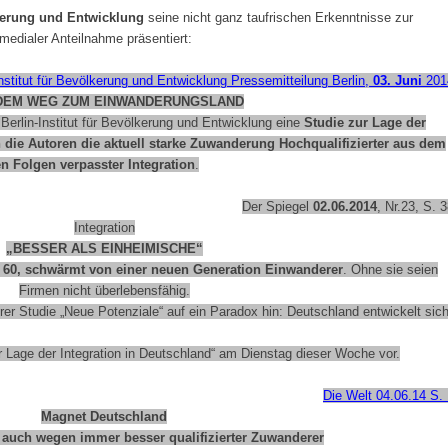
lkerung und Entwicklung
seine nicht ganz taufrischen Erkenntnisse zur
medialer Anteilnahme präsentiert:
Institut für Bevölkerung und Entwicklung
Pressemitteilung Berlin,
03. Juni
201
DEM WEG ZUM EINWANDERUNGSLAND
Berlin-Institut für Bevölkerung und Entwicklung eine
Studie zur Lage der
 die Autoren die aktuell starke Zuwanderung Hochqualifizierter aus dem
n Folgen verpasster Integration
.
Der Spiegel
02.06.2014
, Nr.23, S. 
Integration
„BESSER ALS EINHEIMISCHE“
, 60, schwärmt von einer neuen Generation Einwanderer
. Ohne sie seien
Firmen nicht überlebensfähig.
rer Studie „Neue Potenziale“ auf ein Paradox hin: Deutschland entwickelt sic
Zur Lage der Integration in Deutschland“ am Dienstag dieser Woche vor.
Die Welt 04.06.14 S.
Magnet Deutschland
auch wegen immer besser qualifizierter Zuwanderer