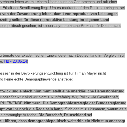
hrzehnten leben wir mit einem Überschuss an Gestorbenen und mit einer
em Erhalt der Bevölkerung liegt. Um es markant auf den Punkt zu bringen, sei
rk
von der Zuwanderung leben, damit von reproduktiven Leistungen
hzeitig selbst für diese reproduktive Leistung im eigenen Land
hiepolitisch gesehen, ist dieser asymmetrische Prozess für Deutschland
burtenrate der akademischen Einwanderer nach Deutschland im Vergleich zur
he:
HBF 23.05.14
)
ses“ in der Bevölkerungsentwicklung ist für Tilman Mayer nicht
ung keine echte Demographiewende anstrebe:
ntwicklung einfach hinnimmt, stellt eine unerklärliche Herausforderung
der Struktur sind wir nicht zukunftsfähig. Wir, Politik wie Gesellschaft,
PHIEWENDE
kümmern
.
Die
Demographiestrategie der Bundesregierung
pt von ihr noch die Rede sein kann
.
Sich darum zu kümmern, warum es z
e erstrangige Aufgabe.
Die Botschaft, Deutschland sei
u führen, dass demographiepolitisch weiterhin ein Nichtstun angesagt