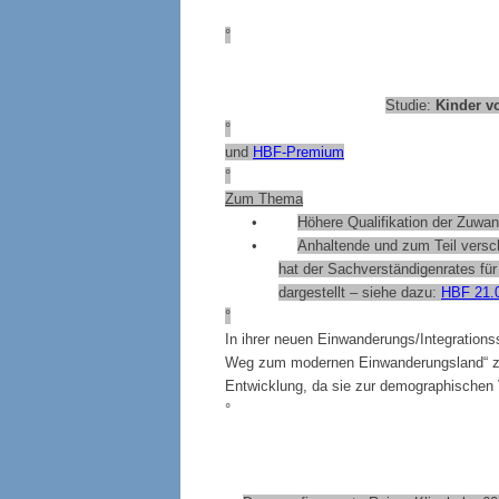
°
Studie:
Kinder v
°
und
HBF-Premium
°
Zum Thema
•
Höhere Qualifikation der Zuwan
•
Anhaltende und zum Teil versch
hat der
Sachverständigenrates für 
dargestellt – siehe dazu:
HBF 21.
°
In ihrer neuen Einwanderungs/Integrationss
Weg zum modernen Einwanderungsland“ zu 
Entwicklung, da sie zur demographischen 
°