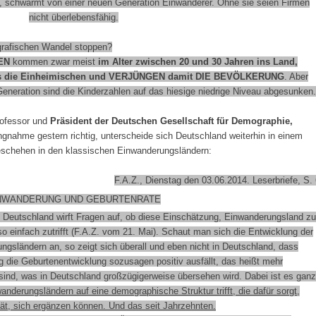
0, schwärmt von einer neuen Generation Einwanderer. Ohne sie seien Firmen
nicht überlebensfähig.
afischen Wandel stoppen?
EN
kommen zwar meist
im Alter zwischen 20 und 30 Jahren ins Land,
ls die Einheimischen und
VERJÜNGEN
damit
DIE BEVÖLKERUNG
. Aber
Generation sind die Kinderzahlen auf das hiesige niedrige Niveau abgesunken.
professor und
Präsident der Deutschen Gesellschaft für Demographie,
lungnahme gestern richtig, unterscheide sich Deutschland weiterhin in einem
schehen in den klassischen Einwanderungsländern:
F.A.Z., Dienstag den 03.06.2014. Leserbriefe, S.
NWANDERUNG UND GEBURTENRATE
eutschland wirft Fragen auf, ob diese Einschätzung, Einwanderungsland zu
 so einfach zutrifft (F.A.Z. vom 21. Mai). Schaut man sich die
Entwicklung der
rungsländern
an, so zeigt sich überall und eben nicht in Deutschland, dass
g die Geburtenentwicklung
sozusagen
positiv ausfällt,
das heißt mehr
ind, was in Deutschland großzügigerweise übersehen wird. Dabei ist es ganz
nderungsländern auf eine demographische Struktur trifft, die dafür sorgt,
tät, sich ergänzen können
. Und das seit Jahrzehnten.