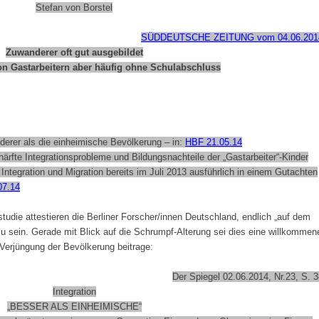
Stefan von Borstel
SÜDDEUTSCHE ZEITUNG vom 04.06.201
Zuwanderer oft gut ausgebildet
on Gastarbeitern aber häufig ohne Schulabschluss
derer als die einheimische Bevölkerung – in:
HBF 21.05.14
ärfte Integrationsprobleme und Bildungsnachteile der „Gastarbeiter“-Kinder
Integration und Migration bereits im Juli 2013 ausführlich in einem Gutachten
07.14
tudie attestieren die Berliner Forscher/innen Deutschland, endlich „auf dem
sein. Gerade mit Blick auf die Schrumpf-Alterung sei dies eine willkommen
Verjüngung der Bevölkerung beitrage:
Der Spiegel 02.06.2014, Nr.23, S. 
Integration
„BESSER ALS EINHEIMISCHE“