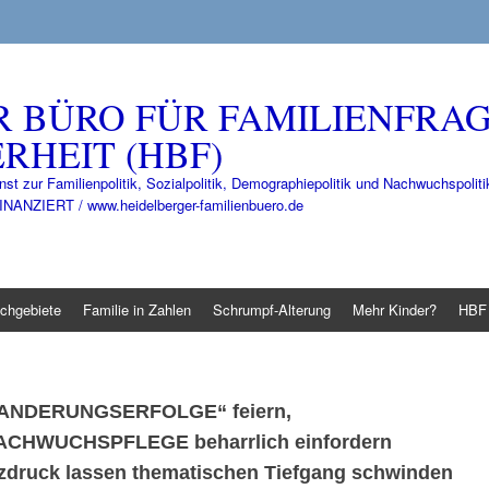
R BÜRO FÜR FAMILIENFRA
RHEIT (HBF)
nst zur Familienpolitik, Sozialpolitik, Demographiepolitik und Nachwuchspo
IERT / www.heidelberger-familienbuero.de
chgebiete
Familie in Zahlen
Schrumpf-Alterung
Mehr Kinder?
HBF 
WANDERUNGSERFOLGE“
feiern,
ACHWUCHSPFLEGE
beharrlich einfordern
nzdruck lassen thematischen Tiefgang schwinden