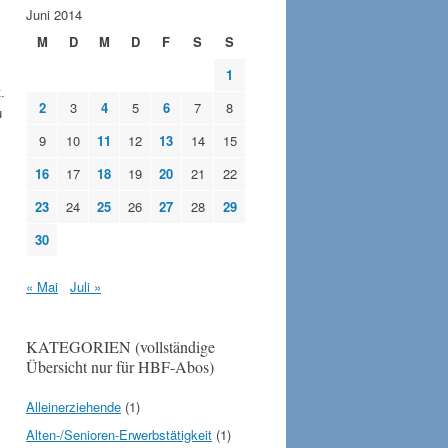
Juni 2014
M
D
M
D
F
S
S
1
.
2
3
4
5
6
7
8
u
9
10
11
12
13
14
15
16
17
18
19
20
21
22
23
24
25
26
27
28
29
30
« Mai
Juli »
KATEGORIEN (vollständige
Übersicht nur für HBF-Abos)
Alleinerziehende
(1)
Alten-/Senioren-Erwerbstätigkeit
(1)