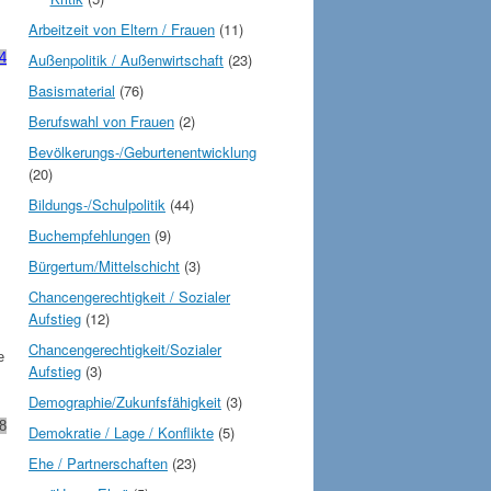
Arbeitzeit von Eltern / Frauen
(11)
4
Außenpolitik / Außenwirtschaft
(23)
Basismaterial
(76)
Berufswahl von Frauen
(2)
Bevölkerungs-/Geburtenentwicklung
(20)
Bildungs-/Schulpolitik
(44)
Buchempfehlungen
(9)
Bürgertum/Mittelschicht
(3)
Chancengerechtigkeit / Sozialer
Aufstieg
(12)
Chancengerechtigkeit/Sozialer
e
Aufstieg
(3)
Demographie/Zukunfsfähigkeit
(3)
38
Demokratie / Lage / Konflikte
(5)
Ehe / Partnerschaften
(23)