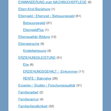
EINWANDERUNG statt NACHWUCHSPFLEGE
(6)
Eltern-Kind Beziehung
(1)
Elterngeld / Elternzeit / Betreuungsgeld
(61)
Betreuungsgeld
(21)
ElterngeldPlus
(1)
Elternqualität/-Bildung
(12)
Elternwünsche
(9)
Kinderbetreuung
(4)
ERZIEHUNGSLEISTUNG
(51)
Ehe
(6)
ERZIEHUNGSGEHALT / -Einkommen
(11)
RENTE / Babyjahre
(26)
Experten / Studien / Forschungsqualität
(31)
Familienarbeit
(2)
Familienarmut
(4)
Familienfeindlichkeit
(32)