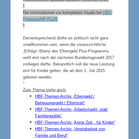
°
Die Informationen zur kompletten Studie bei
HBF-
Premium/HP-PLUS
°
Dementsprechend dürfte es politisch nicht ganz
unwillkommen sein, wenn die voraussichtliche
„Erfolgs“-Bilanz des Elterngeld Plus-Programms
wohl erst nach der nächsten Bundestagswahl 2017
vorliegen dürfte. Bekanntlich soll die neue Leistung
erst für Kinder gelten, die
ab
dem 1. Juli 2015
geboren werden.
°
Zum Thema siehe auch:
HBF-Themen-Archiv „Elterngeld /
Betreuungsgeld / Elternzeit“
HBF-Themen-Archiv „Arbeitsmarkt- statt
Familienpolitik“
HBF-Themen-Archiv „Keine Zeit…für Kinder“
HBF-Themen-Archiv „Vereinbarkeit von
Familie und Beruf“