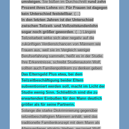
umsteigen.
Sie büßen im Durchschnitt
rund zehn
Prozent ihres Lohns
ein.
Für Frauen ist dagegen
kein Unterschied feststellbar
. (…)
In den letzten Jahren ist der Unterschied
zwischen Teilzeit- und Vollzeitstundenlohn
sogar noch größer geworden
. (…) Längere
Teilzeitarbeit wirke sich aber negativ auf die
zukünftigen Verdienstchancen von Männern wie
Frauen aus, weil sie im Vergleich weniger
Berufserfahrung sammeln, heißt es in der Studie.
Ihre Erkenntnisse, schreibt Studienautorin Wolf,
sollten auch Familienpolitikern zu denken geben:
Das Elterngeld Plus etwa, bei dem
Teilzeitbeschäftigung beider Eltern
subventioniert werden soll, macht im Licht der
Studie wenig Sinn. Schließlich sind die zu
erwartenden Einbußen für den Mann deutlich
größer als für seine Partnerin.
Solange die starke Diskriminierung gegenüber
teilzeitbeschäftigten Männern anhält, wird das
traditionelle Familienkonzept mit dem Mann als
Alleinverdiener attraktiv bleiben, resümiert Wolf.