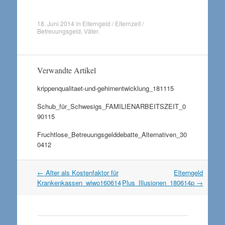
18. Juni 2014
in
Elterngeld / Elternzeit /
Betreuungsgeld
,
Väter
.
Verwandte Artikel
krippenqualitaet-und-gehirnentwicklung_181115
Schub_für_Schwesigs_FAMILIENARBEITSZEIT_0
90115
Fruchtlose_Betreuungsgelddebatte_Alternativen_30
0412
Artikel
←
Alter als Kostenfaktor für
Elterngeld
Navigation
Krankenkassen_wiwo160614
Plus_Illusionen_180614p
→