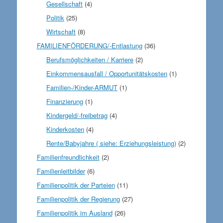
Gesellschaft
(4)
Politik
(25)
Wirtschaft
(8)
FAMILIENFÖRDERUNG/-Entlastung
(36)
Berufsmöglichkeiten / Karriere
(2)
Einkommensausfall / Opportunitätskosten
(1)
Familien-/Kinder-ARMUT
(1)
Finanzierung
(1)
Kindergeld/-freibetrag
(4)
Kinderkosten
(4)
Rente/Babyjahre ( siehe: Erziehungsleistung)
(2)
Familienfreundlichkeit
(2)
Familienleitbilder
(6)
Familienpolitik der Parteien
(11)
Familienpolitik der Regierung
(27)
Familienpolitik im Ausland
(26)