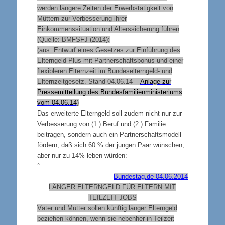
werden längere Zeiten der Erwerbstätigkeit von
Müttern zur Verbesserung ihrer
Einkommenssituation und Alterssicherung führen
(Quelle: BMFSFJ (2014):
(aus: Entwurf eines Gesetzes zur Einführung des
Elterngeld Plus mit Partnerschaftsbonus und einer
flexibleren Elternzeit im Bundeselterngeld- und
Elternzeitgesetz. Stand 04.06.14 –
Anlage zur
Pressemitteilung des Bundesfamilienministeriums
vom 04.06.14
)
Das erweiterte Elterngeld soll zudem nicht nur zur
Verbesserung von (1.) Beruf und (2.) Familie
beitragen, sondern auch ein Partnerschaftsmodell
fördern, daß sich 60 % der jungen Paar wünschen,
aber nur zu 14% leben würden:
°
Bundestag.de 04.06.2014
LÄNGER ELTERNGELD FÜR ELTERN MIT
TEILZEIT
JOBS
Väter und Mütter sollen künftig länger Elterngeld
beziehen können, wenn sie nebenher in Teilzeit