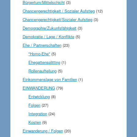
Bürgertum/Mittelschicht
(3)
Chancengerechtigkeit / Sozialer Aufstieg
(12)
Chancengerechtigkeit/Sozialer Aufstieg
(3)
Demographie/Zukunfsfähigkeit
(3)
Demokratie / Lage / Konflikte
(5)
Ehe / Partnerschaften
(23)
"Homo-Ehe"
(5)
Ehegattensplitting
(1)
Rollenaufteilung
(5)
Einkommenslage von Familien
(1)
EINWANDERUNG
(79)
Entwicklung
(8)
Folgen
(27)
Integration
(24)
Kosten
(9)
Einwanderung / Folgen
(20)