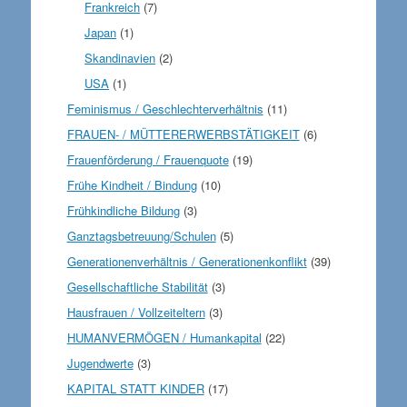
Frankreich
(7)
Japan
(1)
Skandinavien
(2)
USA
(1)
Feminismus / Geschlechterverhältnis
(11)
FRAUEN- / MÜTTERERWERBSTÄTIGKEIT
(6)
Frauenförderung / Frauenquote
(19)
Frühe Kindheit / Bindung
(10)
Frühkindliche Bildung
(3)
Ganztagsbetreuung/Schulen
(5)
Generationenverhältnis / Generationenkonflikt
(39)
Gesellschaftliche Stabilität
(3)
Hausfrauen / Vollzeiteltern
(3)
HUMANVERMÖGEN / Humankapital
(22)
Jugendwerte
(3)
KAPITAL STATT KINDER
(17)