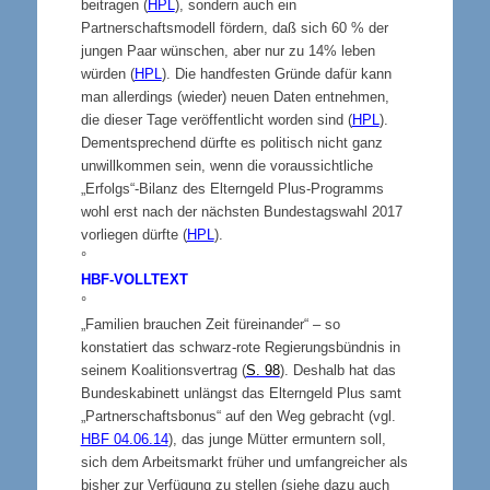
beitragen (
HPL
), sondern auch ein
Partnerschaftsmodell fördern, daß sich 60 % der
jungen Paar wünschen, aber nur zu 14% leben
würden (
HPL
). Die handfesten Gründe dafür kann
man allerdings (wieder) neuen Daten entnehmen,
die dieser Tage veröffentlicht worden sind (
HPL
).
Dementsprechend dürfte es politisch nicht ganz
unwillkommen sein, wenn die voraussichtliche
„Erfolgs“-Bilanz des Elterngeld Plus-Programms
wohl erst nach der nächsten Bundestagswahl 2017
vorliegen dürfte (
HPL
).
°
HBF-
VOLLTEXT
°
„Familien brauchen Zeit füreinander“ – so
konstatiert das schwarz-rote Regierungsbündnis in
seinem Koalitionsvertrag (
S. 98
). Deshalb hat das
Bundeskabinett unlängst das Elterngeld Plus samt
„Partnerschaftsbonus“ auf den Weg gebracht (vgl.
HBF 04.06.14
), das junge Mütter ermuntern soll,
sich dem Arbeitsmarkt früher und umfangreicher als
bisher zur Verfügung zu stellen (siehe dazu auch