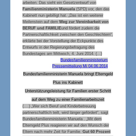
arbeiten. Das sieht ein Gesetzentwurf von
Familienministerin Manuela
(SPD)
vor, den das
Kabinett nun gebilligt hat. „Das ist ein weiterer
Meilenstein auf dem
Weg zur Vereinbarkeit von
BERUF
und
FAMILIE
und fördert zudem die
Partnerschaftlichkeit zwischen den Geschlechtern“,
erklärte bei der Vorstellung der Eckpunkte des
Entwurfs in der
Regierungsbefragung des
Bundestages
am
Mittwoch, 4. Juni 2014
. (…)
Bundesfamilienministerium
Pressemitteilung Mi 04.06.2014
Bundesfamilienministerin Manuela bringt Elterngeld
Plus ins Kabinett
Unterstützungsleistung für Familien erster Schritt
auf dem Weg zu einer Familienarbeitszeit
(….) „Wer sich Beruf und Kinderbetreuung
partnerschaftlich teilt, wird länger gefördert“, sagt
Bundesfamilienministerin Manuela . „Mit dem
Elterngeld Plus reagieren wir auf den Wunsch der
Eltern nach mehr Zeit für Familie.
Gut 60 Prozent