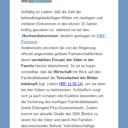
und
HBF-Premium
Auffällig ist zudem, daß die Zahl der
behandlungsbedürftigen Mütter mit niedrigem und
mittleren Einkommen in den letzten 10 Jahren
kräftig gesunken ist, während sei bei den
„
Hochverdienerinnen
“ deutlich gestiegen ist
(
HBF-
Premium
)…
Andererseits erscheint die von der Regierung
offiziell angestrebte größere Partnerschaftlichkeit
durch
verstärkten Einsatz der Väter in der
Familie
höchst lebensfremd. So ist es kaum
vorstellbar, daß die
Wirtschaft
mit Blick auf den
Fachkräftebedarf die
Teilzeitarbeit der Mütter
bekämpft
(vgl. zuletzt
HBF 11.06.14
), um sie dann
bei den Vätern zu befürworten. Schließlich sorgt
sich ja auch schwarz-rote Koalition besonders um
die Sicherung des künftigen Fachkräftebedarfs
(siehe
Elterngeld Plus-Gesetzentwurf). Zudem
kommt ein aktuelle Studie des DIW (Berlin) zu
einem für die Väter und damit ihre Familien
abschreckenden Befund: Vollzeitbeschäftige