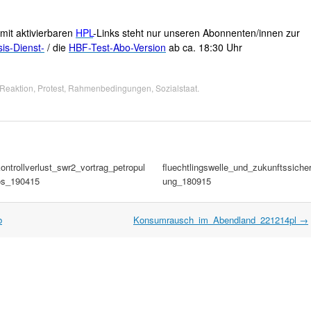
mit aktivierbaren
HPL
-Links steht nur unseren Abonnenten/innen zur
is-Dienst-
/ die
HBF-Test-Abo-Version
ab ca. 18:30 Uhr
Reaktion
,
Protest
,
Rahmenbedingungen
,
Sozialstaat
.
ontrollverlust_swr2_vortrag_petropul
fluechtlingswelle_und_zukunftssiche
os_190415
ung_180915
b
Konsumrausch_im_Abendland_221214pl
→