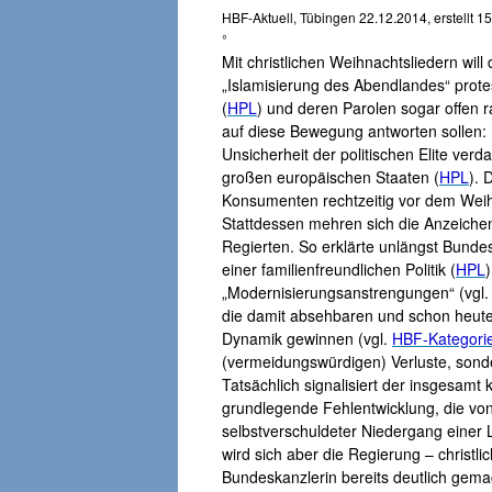
HBF-Aktuell, Tübingen 22.12.2014, erstellt 1
°
Mit christlichen Weihnachtsliedern w
„Islamisierung des Abendlandes“ protes
(
HPL
) und deren Parolen sogar offen ra
auf diese Bewegung antworten sollen:
Unsicherheit der politischen Elite verda
großen europäischen Staaten (
HPL
). 
Konsumenten rechtzeitig vor dem Weih
Stattdessen mehren sich die Anzeiche
Regierten. So erklärte unlängst Bunde
einer familienfreundlichen Politik (
HPL
)
„Modernisierungsanstrengungen“ (vgl
die damit absehbaren und schon heute
Dynamik gewinnen (vgl.
HBF-Kategori
(vermeidungswürdigen) Verluste, sond
Tatsächlich signalisiert der insgesamt
grundlegende Fehlentwicklung, die von
selbstverschuldeter Niedergang einer 
wird sich aber die Regierung – christl
Bundeskanzlerin bereits deutlich gemac