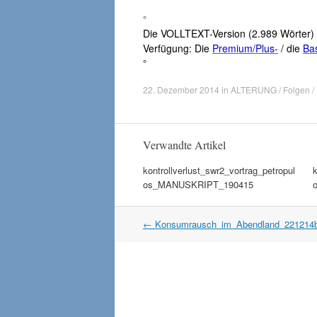
°
Die VOLLTEXT-Version (2.989 Wörter) 
Verfügung: Die
Premium/Plus-
/ die
Bas
°
22. Dezember 2014
in
ALTERUNG / Folgen / 
Verwandte Artikel
kontrollverlust_swr2_vortrag_petropul
k
os_MANUSKRIPT_190415
Artikel
←
Konsumrausch_im_Abendland_221214
Navigation