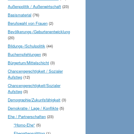
Außenpolitik / Außenwirtschaft
(23)
Basismaterial
(76)
Berufswahl von Frauen
(2)
Bevölkerungs-/Geburtenentwicklung
(20)
Bildungs-/Schulpolitik
(44)
Buchempfehlungen
(9)
Bürgertum/Mittelschicht
(3)
Chancengerechtigkeit / Sozialer
Aufstieg
(12)
Chancengerechtigkeit/Sozialer
Aufstieg
(3)
Demographie/Zukunfsfähigkeit
(3)
Demokratie / Lage / Konflikte
(5)
Ehe / Partnerschaften
(23)
"Homo-Ehe"
(5)
Ehegattensplitting
(1)