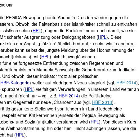
5:00 Uhr
ill die PEGIDA-Bewegung heute Abend in Dresden wieder gegen die
tieren. Obwohl die Faktenbasis der Islamkritiker schnell zu entkräften
ssistisch seien (
HPL
), ringen die Parteien immer noch damit, wie sie
 Mit scharfer Ausgrenzung oder Dialogangeboten (
HPL
). Diese
nkt sich der Angst, „plötzlich“ ähnlich bedroht zu sein, wie in anderen
Darüber kann selbst die jüngste Meldung über die Hochstimmung der
nacht(einkaufs)fest (
HPL
) nicht hinwegtäuschen.
n für eine fortgesetzte Entfremdung zwischen Regierenden und
sfamilienministerin Manuela Schwesig die Geburtenrate zum Indikator
. Und obwohl dieser Indikator trotz aller politischen
.
HBF-Kategorie
) weiter auf niedrigem Niveau stagniert (vgl.
HBF 2014
),
 spürbaren (
HPL
) vielfältigen Verwerfungen in unserem Land weiter an
e
), macht (nicht nur – vgl. z.B.
HBF 2014
) die Politik keine
ern im Gegenteil nur neue „Chancen“ aus (vgl.
HBF 2013
).
 kräftig gesunkene Stellenwert von Kindern im Land jedoch eine
 respektierten Kritikern/innen jenseits der Pegida-Bewegung als
Lebens- und Sozial(un)kultur verstanden wird (
HPL
). Von diesem Kurs
iche Weihnachtstimmung hin oder her – nicht abbringen lassen, wie die
ht hat (
HPL
).