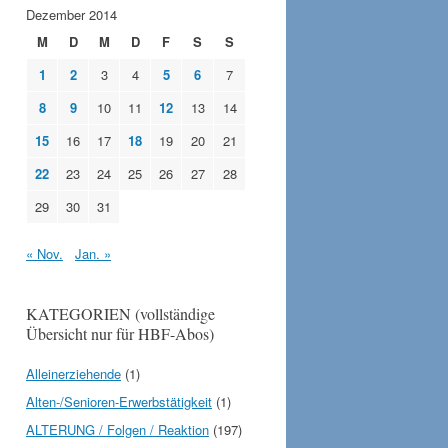
Dezember 2014
M
D
M
D
F
S
S
1
2
3
4
5
6
7
8
9
10
11
12
13
14
15
16
17
18
19
20
21
22
23
24
25
26
27
28
29
30
31
« Nov.
Jan. »
KATEGORIEN (vollständige
Übersicht nur für HBF-Abos)
Alleinerziehende
(1)
Alten-/Senioren-Erwerbstätigkeit
(1)
ALTERUNG / Folgen / Reaktion
(197)