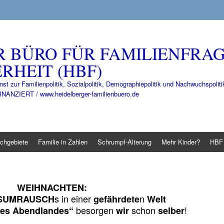
R BÜRO FÜR FAMILIENFRA
RHEIT (HBF)
nst zur Familienpolitik, Sozialpolitik, Demographiepolitik und Nachwuchspo
IERT / www.heidelberger-familienbuero.de
chgebiete
Familie in Zahlen
Schrumpf-Alterung
Mehr Kinder?
HBF 
WEIHNACHTEN:
s in einer
n
NSUMRAUSCH
gefährdete
Welt
besorgen
schon
!
des Abendlandes“
wir
selber