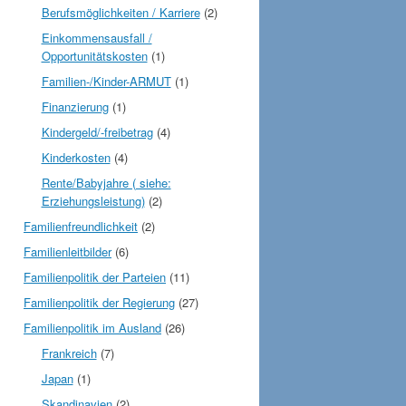
Berufsmöglichkeiten / Karriere
(2)
Einkommensausfall /
Opportunitätskosten
(1)
Familien-/Kinder-ARMUT
(1)
Finanzierung
(1)
Kindergeld/-freibetrag
(4)
Kinderkosten
(4)
Rente/Babyjahre ( siehe:
Erziehungsleistung)
(2)
Familienfreundlichkeit
(2)
Familienleitbilder
(6)
Familienpolitik der Parteien
(11)
Familienpolitik der Regierung
(27)
Familienpolitik im Ausland
(26)
Frankreich
(7)
Japan
(1)
Skandinavien
(2)