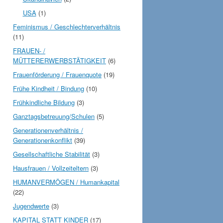
USA
(1)
Feminismus / Geschlechterverhältnis
(11)
FRAUEN- /
MÜTTERERWERBSTÄTIGKEIT
(6)
Frauenförderung / Frauenquote
(19)
Frühe Kindheit / Bindung
(10)
Frühkindliche Bildung
(3)
Ganztagsbetreuung/Schulen
(5)
Generationenverhältnis /
Generationenkonflikt
(39)
Gesellschaftliche Stabilität
(3)
Hausfrauen / Vollzeiteltern
(3)
HUMANVERMÖGEN / Humankapital
(22)
Jugendwerte
(3)
KAPITAL STATT KINDER
(17)