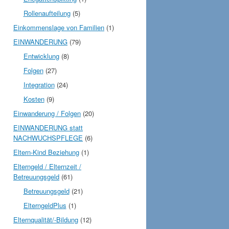
Rollenaufteilung
(5)
Einkommenslage von Familien
(1)
EINWANDERUNG
(79)
Entwicklung
(8)
Folgen
(27)
Integration
(24)
Kosten
(9)
Einwanderung / Folgen
(20)
EINWANDERUNG statt
NACHWUCHSPFLEGE
(6)
Eltern-Kind Beziehung
(1)
Elterngeld / Elternzeit /
Betreuungsgeld
(61)
Betreuungsgeld
(21)
ElterngeldPlus
(1)
Elternqualität/-Bildung
(12)