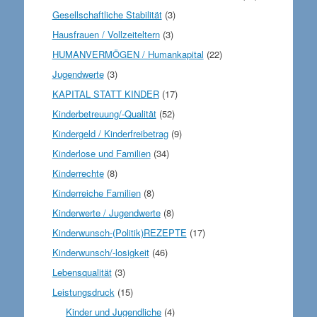
Gesellschaftliche Stabilität
(3)
Hausfrauen / Vollzeiteltern
(3)
HUMANVERMÖGEN / Humankapital
(22)
Jugendwerte
(3)
KAPITAL STATT KINDER
(17)
Kinderbetreuung/-Qualität
(52)
Kindergeld / Kinderfreibetrag
(9)
Kinderlose und Familien
(34)
Kinderrechte
(8)
Kinderreiche Familien
(8)
Kinderwerte / Jugendwerte
(8)
Kinderwunsch-(Politik)REZEPTE
(17)
Kinderwunsch/-losigkeit
(46)
Lebensqualität
(3)
Leistungsdruck
(15)
Kinder und Jugendliche
(4)