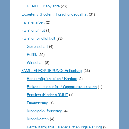
RENTE / Babyjahre
(26)
Experten / Studien / Forschungsqualität
(31)
Familienarbeit
(2)
Familienarmut
(4)
Familienfeindlichkeit
(32)
Gesellschaft
(4)
Politik
(25)
Wirtschaft
(8)
FAMILIENFÖRDERUNG/-Entlastung
(36)
Berufsmöglichkeiten / Karriere
(2)
Einkommensausfall / Opportunitätskosten
(1)
Familien-/Kinder-ARMUT
(1)
Finanzierung
(1)
Kindergeld/-freibetrag
(4)
Kinderkosten
(4)
Rente/Babyjahre ( siehe: Erziehungsleistung)
(2)