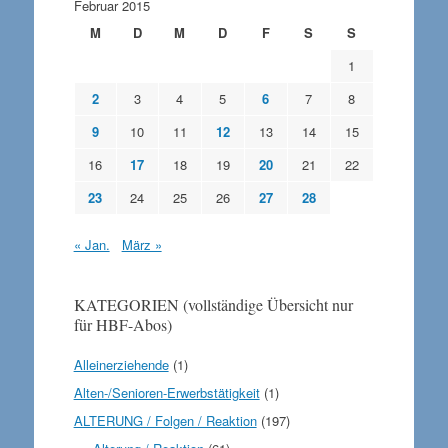
Februar 2015
M
D
M
D
F
S
S
1
2
3
4
5
6
7
8
9
10
11
12
13
14
15
16
17
18
19
20
21
22
23
24
25
26
27
28
« Jan.
März »
KATEGORIEN (vollständige Übersicht nur
für HBF-Abos)
Alleinerziehende
(1)
Alten-/Senioren-Erwerbstätigkeit
(1)
ALTERUNG / Folgen / Reaktion
(197)