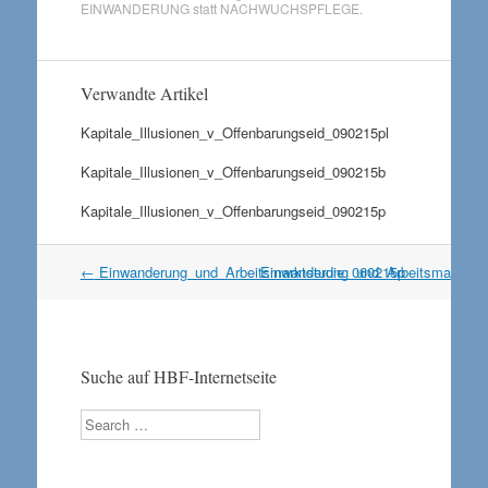
EINWANDERUNG statt NACHWUCHSPFLEGE
.
Verwandte Artikel
Kapitale_Illusionen_v_Offenbarungseid_090215pl
Kapitale_Illusionen_v_Offenbarungseid_090215b
Kapitale_Illusionen_v_Offenbarungseid_090215p
Artikel
←
Einwanderung_und_Arbeitsmarktstudie_060215p
Einwanderung_und_Arbeitsmarktst
Navigation
Suche auf HBF-Internetseite
Search