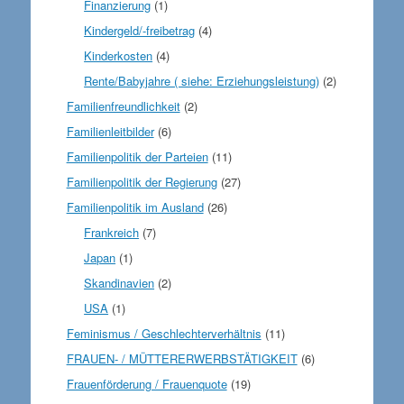
Finanzierung
(1)
Kindergeld/-freibetrag
(4)
Kinderkosten
(4)
Rente/Babyjahre ( siehe: Erziehungsleistung)
(2)
Familienfreundlichkeit
(2)
Familienleitbilder
(6)
Familienpolitik der Parteien
(11)
Familienpolitik der Regierung
(27)
Familienpolitik im Ausland
(26)
Frankreich
(7)
Japan
(1)
Skandinavien
(2)
USA
(1)
Feminismus / Geschlechterverhältnis
(11)
FRAUEN- / MÜTTERERWERBSTÄTIGKEIT
(6)
Frauenförderung / Frauenquote
(19)