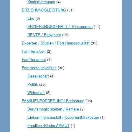
Kinderbetreuung
(4)
ERZIEHUNGSLEISTUNG
(51)
Ehe
(6)
ERZIEHUNGSGEHALT / -Einkommen
(11)
RENTE / Babyjahre
(26)
Experten / Studien / Forschungsqualität
(31)
Familienarbeit
(2)
Familienarmut
(4)
Familienfeindlichkeit
(32)
Gesellschaft
(4)
Politik
(25)
Wirtschaft
(8)
FAMILIENFÖRDERUNG/-Entlastung
(36)
Berufsmöglichkeiten / Karriere
(2)
Einkommensausfall / Opportunitätskosten
(1)
Familien-/Kinder-ARMUT
(1)