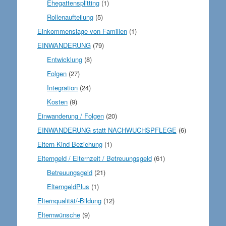
Ehegattensplitting
(1)
Rollenaufteilung
(5)
Einkommenslage von Familien
(1)
EINWANDERUNG
(79)
Entwicklung
(8)
Folgen
(27)
Integration
(24)
Kosten
(9)
Einwanderung / Folgen
(20)
EINWANDERUNG statt NACHWUCHSPFLEGE
(6)
Eltern-Kind Beziehung
(1)
Elterngeld / Elternzeit / Betreuungsgeld
(61)
Betreuungsgeld
(21)
ElterngeldPlus
(1)
Elternqualität/-Bildung
(12)
Elternwünsche
(9)