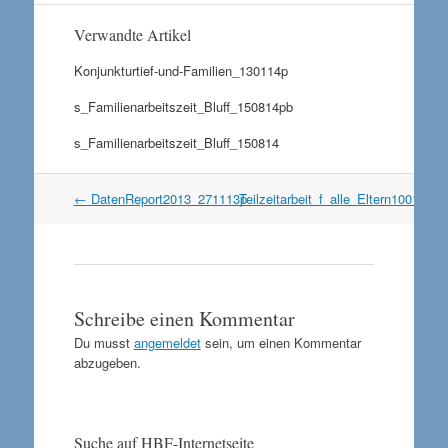
Verwandte Artikel
Konjunkturtief-und-Familien_130114p
s_Familienarbeitszeit_Bluff_150814pb
s_Familienarbeitszeit_Bluff_150814
Artikel
←
DatenReport2013_271113p
Teilzeitarbeit_f_alle_Eltern100114p
Navigation
Schreibe einen Kommentar
Du musst
angemeldet
sein, um einen Kommentar
abzugeben.
Suche auf HBF-Internetseite