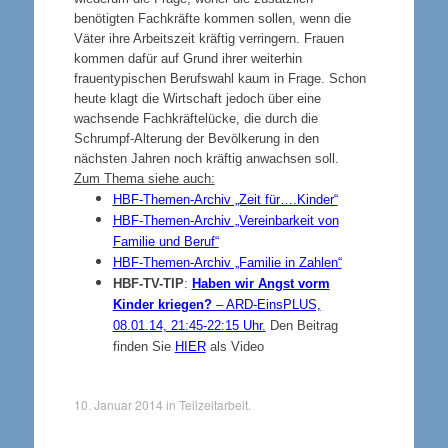
benötigten Fachkräfte kommen sollen, wenn die
Väter ihre Arbeitszeit kräftig verringern. Frauen
kommen dafür auf Grund ihrer weiterhin
frauentypischen Berufswahl kaum in Frage. Schon
heute klagt die Wirtschaft jedoch über eine
wachsende Fachkräftelücke, die durch die
Schrumpf-Alterung der Bevölkerung in den
nächsten Jahren noch kräftig anwachsen soll.
Zum Thema siehe auch:
HBF-T
hemen-Archiv „Zeit für….Kinder“
HBF-T
hemen-Archiv „Vereinbarkeit von
Familie und Beruf“
HBF-T
hemen-Archiv „Familie in Zahlen“
HBF-TV-TIP
:
Haben wir Angst vorm
Kinder kriegen?
– ARD-EinsPLUS,
08.01.14, 21:45-22:15 Uhr.
Den Beitrag
finden Sie
HIER
als Video
10. Januar 2014
in
Teilzeitarbeit
.