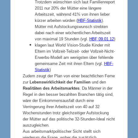
Trotzdem wünschten sich laut Familienreport
2011 nur 20% der Mütter eine längere
Arbeitszeit, während 41% von ihnen lieber
kürzer arbeiten würden (
HBF-Statistik
).
Mütter mit Aufstockungswunsch strebten
dabei nach einer wöchentlichen Arbeitszeit
von maximal 19 Stunden (vgl.
HBF 09.01.12
)
klagen laut World Vision-Studie Kinder mit
Eltern im Vollzeit-Teilzeit- oder Vollzeit-Nicht-
Erwerbs-Modell am wenigsten über fehlende
gemeinsame Zeit mit ihren Eltern (vgl.
HBF-
Statistik
)
Zudem zeugt der Plan von einer beachtlichen Ferne
zur
Lebenswirklichkeit der Familien
und den
Realitäten des Arbeitsmarktes
. Da Männer in der
Regel in den besser bezahlten Branchen tätig sind,
wäre der Einkommensausfall durch eine
Verringerung ihrer Arbeitszeit von 40 auf 32
Wochenstunden trotz gleichzeitiger Aufstockung
der Mütter auf das politische 32-Stunden-Ideal nicht
auszugleichen.
Aus arbeitsmarktpolitischer Sicht stellt sich
wiederum die Frage, woher die zusätzlich