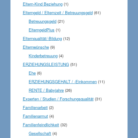
Eltern-Kind Beziehung
(1)
Elterngeld / Elternzeit / Betreuungsgeld
(61)
Betreuungsgeld
(21)
ElterngeldPlus
(1)
Elternqualität/-Bildung
(12)
Elternwünsche
(9)
Kinderbetreuung
(4)
ERZIEHUNGSLEISTUNG
(51)
Ehe
(6)
ERZIEHUNGSGEHALT / -Einkommen
(11)
RENTE / Babyjahre
(26)
Experten / Studien / Forschungsqualität
(31)
Familienarbeit
(2)
Familienarmut
(4)
Familienfeindlichkeit
(32)
Gesellschaft
(4)