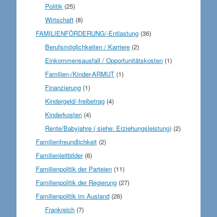
Politik
(25)
Wirtschaft
(8)
FAMILIENFÖRDERUNG/-Entlastung
(36)
Berufsmöglichkeiten / Karriere
(2)
Einkommensausfall / Opportunitätskosten
(1)
Familien-/Kinder-ARMUT
(1)
Finanzierung
(1)
Kindergeld/-freibetrag
(4)
Kinderkosten
(4)
Rente/Babyjahre ( siehe: Erziehungsleistung)
(2)
Familienfreundlichkeit
(2)
Familienleitbilder
(6)
Familienpolitik der Parteien
(11)
Familienpolitik der Regierung
(27)
Familienpolitik im Ausland
(26)
Frankreich
(7)