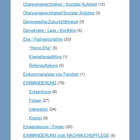
Chancengerechtigkeit / Sozialer Aufstieg
(12)
Chancengerechtigkeit/Sozialer Aufstieg
(3)
Demographie/Zukunfsfähigkeit
(3)
Demokratie / Lage / Konflikte
(5)
Ehe / Partnerschaften
(23)
"Homo-Ehe"
(5)
Ehegattensplitting
(1)
Rollenaufteilung
(5)
Einkommenslage von Familien
(1)
EINWANDERUNG
(79)
Entwicklung
(8)
Folgen
(27)
Integration
(24)
Kosten
(9)
Einwanderung / Folgen
(20)
EINWANDERUNG statt NACHWUCHSPFLEGE
(6)