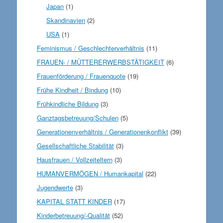
Japan
(1)
Skandinavien
(2)
USA
(1)
Feminismus / Geschlechterverhältnis
(11)
FRAUEN- / MÜTTERERWERBSTÄTIGKEIT
(6)
Frauenförderung / Frauenquote
(19)
Frühe Kindheit / Bindung
(10)
Frühkindliche Bildung
(3)
Ganztagsbetreuung/Schulen
(5)
Generationenverhältnis / Generationenkonflikt
(39)
Gesellschaftliche Stabilität
(3)
Hausfrauen / Vollzeiteltern
(3)
HUMANVERMÖGEN / Humankapital
(22)
Jugendwerte
(3)
KAPITAL STATT KINDER
(17)
Kinderbetreuung/-Qualität
(52)