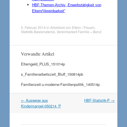
HBF-Themen-Archiv „Erwerbstätigkeit von
Eltern/Vereinbarkeit“
5. Februar 2014
in
Arbeitzeit von Eltern / Frauen
,
Statistik-Basismaterial
,
Vereinbarkeit Familie + Beruf
.
Verwandte Artikel
Elterngeld_PLUS_151014p
s_Familienarbeitszeit_Bluff_150814pb
Familienzeit-u-moderne-Familienpolitik_140514p
Artikel
←
Auswege aus
HBF-Statistik-P
→
Navigation
Kindermangel-050214_P