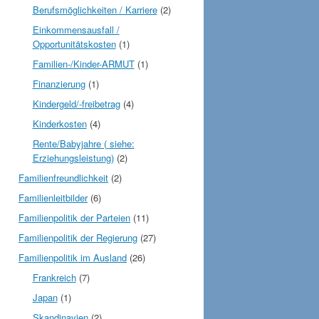
Berufsmöglichkeiten / Karriere
(2)
Einkommensausfall /
Opportunitätskosten
(1)
Familien-/Kinder-ARMUT
(1)
Finanzierung
(1)
Kindergeld/-freibetrag
(4)
Kinderkosten
(4)
Rente/Babyjahre ( siehe:
Erziehungsleistung)
(2)
Familienfreundlichkeit
(2)
Familienleitbilder
(6)
Familienpolitik der Parteien
(11)
Familienpolitik der Regierung
(27)
Familienpolitik im Ausland
(26)
Frankreich
(7)
Japan
(1)
Skandinavien
(2)