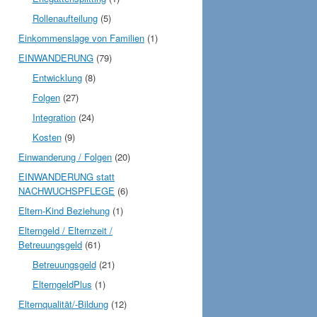
Rollenaufteilung
(5)
Einkommenslage von Familien
(1)
EINWANDERUNG
(79)
Entwicklung
(8)
Folgen
(27)
Integration
(24)
Kosten
(9)
Einwanderung / Folgen
(20)
EINWANDERUNG statt
NACHWUCHSPFLEGE
(6)
Eltern-Kind Beziehung
(1)
Elterngeld / Elternzeit /
Betreuungsgeld
(61)
Betreuungsgeld
(21)
ElterngeldPlus
(1)
Elternqualität/-Bildung
(12)