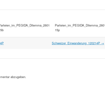
Parteien_im_PEGIDA_Dilemma_2601
Parteien_im_PEGIDA_Dilemma_260
15b
15p
14P
Schweizer_Einwanderung_120214P
→
mentar abzugeben.