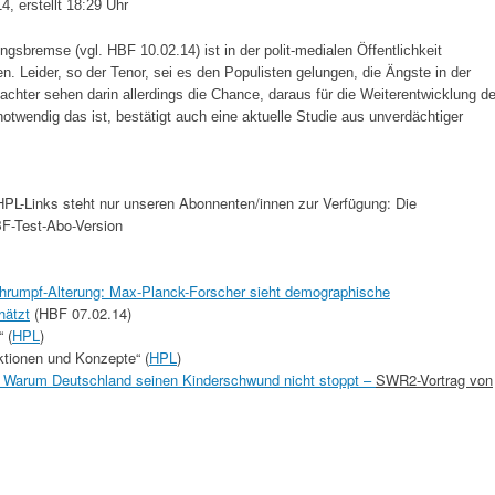
 erstellt 18:29 Uhr
sbremse (vgl. HBF 10.02.14) ist in der polit-medialen Öffentlichkeit
. Leider, so der Tenor, sei es den Populisten gelungen, die Ängste in der
hter sehen darin allerdings die Chance, daraus für die Weiterentwicklung de
otwendig das ist, bestätigt auch eine aktuelle Studie aus unverdächtiger
HPL-Links steht nur unseren Abonnenten/innen zur Verfügung: Die
BF-Test-Abo-Version
hrumpf-Alterung: Max-Planck-Forscher sieht demographische
hätzt
(HBF 07.02.14)
 (
HPL
)
tionen und Konzepte“ (
HPL
)
: Warum Deutschland seinen
Kinderschwund
nicht stoppt –
SWR2-Vortrag von