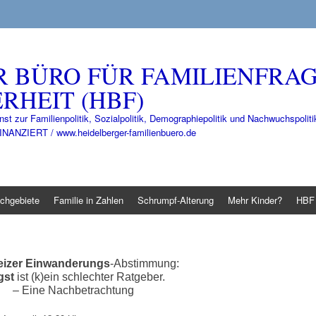
R BÜRO FÜR FAMILIENFRA
RHEIT (HBF)
nst zur Familienpolitik, Sozialpolitik, Demographiepolitik und Nachwuchspo
IERT / www.heidelberger-familienbuero.de
chgebiete
Familie in Zahlen
Schrumpf-Alterung
Mehr Kinder?
HBF 
izer Einwanderungs
-Abstimmung:
gst
ist (k)ein schlechter Ratgeber.
– Eine Nachbetrachtung