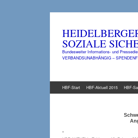
HEIDELBERGE
SOZIALE SICHE
Bundesweiter Informations- und Pressedie
VERBANDSUNABHÄNGIG – SPENDENFINANZ
Zum
HBF-Start
HBF-Aktuell 2015
HBF-Sa
Inhalt
springen
Schwe
An
°