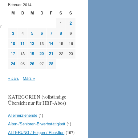
Februar 2014
M
D
M
D
F
S
S
1
2
r
3
4
5
6
7
8
9
10
11
12
13
14
15
16
17
18
19
20
21
22
23
24
25
26
27
28
« Jan.
März »
KATEGORIEN (vollständige
Übersicht nur für HBF-Abos)
Alleinerziehende
(1)
Alten-/Senioren-Erwerbstätigkeit
(1)
ALTERUNG / Folgen / Reaktion
(197)