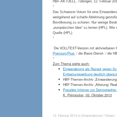
HBF-AKTUELL, Tübingen, 12. Februar 2014,
°
Das Schweizer Votum für eine Einwanderung
weitgehend auf scharfe Ablehnung gestoßen
Bevölkerung zu schüren. Nur wenige Beobac
„europäischen Idee“ zu lernen (HPL). Wie n
Quelle (HPL).
°
Die VOLLTEXT-Version mit aktivierbaren 
Premium/Plus-
/ die Basis-Dienst- / die H
°
Zum Thema siehe auch:
Einwanderung als Rezept gegen Sc
Entlastungswirkung deutlich übersc
HBF-Themen-Archiv „Einwanderung“
HBF-Themen-Archiv „Alterung/ Reak
Populäre Irrtümer zur Demographie
K. Petropulos, 03. Oktober 2013
12. Februar 2014
in
Einwanderung / Folgen
.