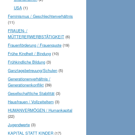
USA
(1)
Feminismus / Geschlechterverhältnis
(11)
FRAUEN- /
MÜTTERERWERBSTÄTIGKEIT
(6)
Frauenförderung / Frauenquote
(19)
Frühe Kindheit / Bindung
(10)
Frühkindliche Bildung
(3)
Ganztagsbetreuung/Schulen
(5)
Generationenverhältnis /
Generationenkonflikt
(39)
Gesellschaftliche Stabilität
(3)
Hausfrauen / Vollzeiteltern
(3)
HUMANVERMÖGEN / Humankapital
(22)
Jugendwerte
(3)
KAPITAL STATT KINDER
(17)