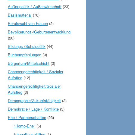
Außenpolitik / Außenwirtschaft
(23)
Basismaterial
(76)
Berufswahl von Frauen
(2)
Bevölkerungs-/Geburtenentwicklung
(20)
Bildungs-/Schulpolitik
(44)
Buchempfehlungen
(9)
Bürgertum/Mittelschicht
(3)
Chancengerechtigkeit / Sozialer
Aufstieg
(12)
Chancengerechtigkeit/Sozialer
Aufstieg
(3)
Demographie/Zukunfsfähigkeit
(3)
Demokratie / Lage / Konflikte
(5)
Ehe / Partnerschaften
(23)
"Homo-Ehe"
(5)
Ehegattensplitting
(1)