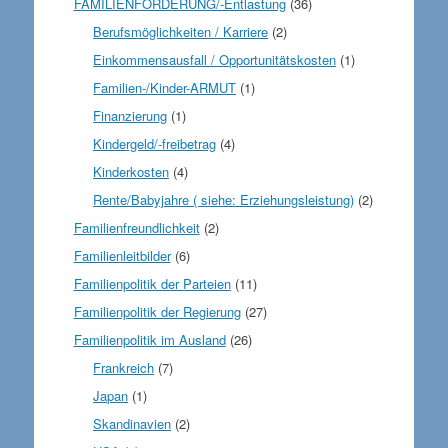
FAMILIENFÖRDERUNG/-Entlastung
(36)
Berufsmöglichkeiten / Karriere
(2)
Einkommensausfall / Opportunitätskosten
(1)
Familien-/Kinder-ARMUT
(1)
Finanzierung
(1)
Kindergeld/-freibetrag
(4)
Kinderkosten
(4)
Rente/Babyjahre ( siehe: Erziehungsleistung)
(2)
Familienfreundlichkeit
(2)
Familienleitbilder
(6)
Familienpolitik der Parteien
(11)
Familienpolitik der Regierung
(27)
Familienpolitik im Ausland
(26)
Frankreich
(7)
Japan
(1)
Skandinavien
(2)