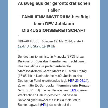
Ausweg aus der gerontokratischen
Falle?
–
FAMILIENMINISTERIUM
bestätigt
beim DFV-Jubiläum
DISKUSSIONSBEREITSCHAFT
°
HBF-AKTUELL Tübingen 19. Mai 2014, erstellt
12:47 Uhr, Stand 19:19 Uhr
°
Bundesfamilienministerin Manuela (SPD) ist zur
Diskussion über das Familienwahlrecht
bereit.
Das bestätigte ihre
parlamentarische
Staatssekretärin Caren Marks
(SPD) am Freitag
(16.05.14) in Karlsruhe beim 90. Jubiläum des
Deutschen Familienverbandes (vgl.
HBF 23.04.14
).
Zuvor hatte
Ex-Bundesfamilienministerin Renate
Schmidt
(SPD) in einer Rede erneut (
HPL
) dieses
Wahlrecht ab Geburt gefordert und dessen
Notwendigkeit sowohl mit Blick auf die letzte
Bundestagwahl (
HPL
) als auch auf die