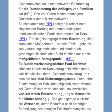
„Gesamtevaluation“ einen schweren
Rückschlag
für die Durchsetzung der Anliegen von Familien
dar (HPL). Den von Caren Marks bestätigten
Grundfehler der millionenschweren
Studiensammlung (
HPL
) belegte Kirchhof nach
eingehender Prüfung der kostenträchtigsten
„familienpolitischen Förderinstrumente“ im Detail
(
HPL
). Für die (leistungs)
gerechte Bewertung
aller
staatlichen Maßnahmen – so sein Fazit – gebe es
aus verfassungsrechtlicher und damit auch
gesamtgesellschaftlicher Sicht letztlich nur
einen
maßgeblichen Bezugspunk
t….(
HPL
).
Ex-Bundesverfassungsrichter Paul Kirchhof
erinnerte in seinem Kurzvortrag schließlich daran,
daß der vieldiskutierte „Generationenvertrag“, auf
dem die
sozialen Sicherungssysteme
ruhen, ohne
Zustimmung der Schuldner abgeschlossen worden
sei. Deren Existenz sei deshalb unausweichlich
von der freien Entscheidung junger Menschen
für Kinder abhängig
. Das gelte gerade auch für
die
Wirtschaft
, deren Bedürfnis nach sofortiger
Befriedigung des heutigen Fachkräftemangels, die