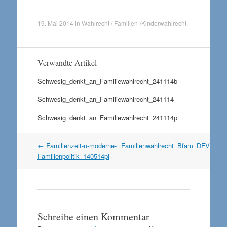
19. Mai 2014
in
Wahlrecht / Familien-/Kinderwahlrecht
.
Verwandte Artikel
Schwesig_denkt_an_Familiewahlrecht_241114b
Schwesig_denkt_an_Familiewahlrecht_241114
Schwesig_denkt_an_Familiewahlrecht_241114p
Artikel
←
Familienzeit-u-moderne-
Familienwahlrecht_Bfam_DFV_190
Navigation
Familienpolitik_140514pl
Schreibe einen Kommentar