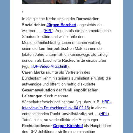
°
In die gleiche Kerbe schlug der
Darmstädter
Sozialrichter
Jürgen Borchert
angesichts des
weiteren….. (
HPL
). Anders als die parlamentarische
Staatssekretärin und weite Teile der
Medienöffentlichkeit glauben (machen wollen),
seien die
familienpolitische
n Maßnahmen der
letzten Jahre unterm Strich keineswegs als Erfolg,
sondern als kaschierte
Rückschritte
einzustufen
(vgl.
HBF-Video-Mitschnitt
).
Caren Marks
räumte als Vertreterin des
Bundesfamilienministeriums zumindest ein, daß die
aufwendige und öffentlich heftig diskutierte
Gesamtevaluation der familienpolitischen
Leistungen
durch mehrere
Wirtschaftsforschungsinstitute (vgl. dazu z.B.
HBF-
Interview im Deutschlandfunk 04.02.13
) in einem
entscheidenden Punkt
unvollständig
sei…..(
HPL
).
Tatsächlich, so verdeutlichte der Augsburger
Rechtsprofessor
Gregor Kirchhof
als Hauptredner
des DFV-Jubiläums, stelle diese einseitige