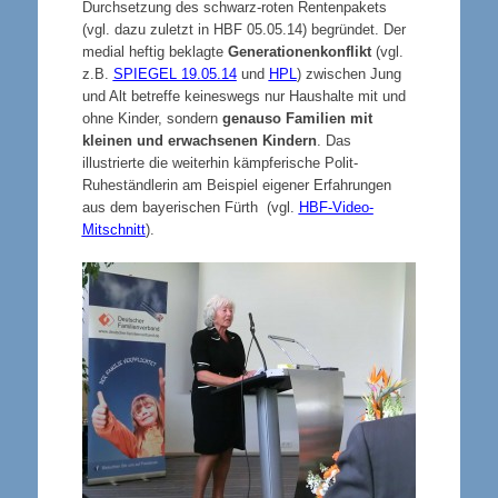
Durchsetzung des schwarz-roten Rentenpakets
(vgl. dazu zuletzt in HBF 05.05.14) begründet. Der
medial heftig beklagte
Generationenkonflikt
(vgl.
z.B.
SPIEGEL 19.05.14
und
HPL
) zwischen Jung
und Alt betreffe keineswegs nur Haushalte mit und
ohne Kinder, sondern
genauso Familien mit
kleinen und erwachsenen Kindern
. Das
illustrierte die weiterhin kämpferische Polit-
Ruheständlerin am Beispiel eigener Erfahrungen
aus dem bayerischen Fürth (vgl.
HBF-Video-
Mitschnitt
).