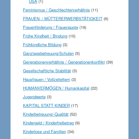
USA
(1)
Feminismus / Geschlechterverhältnis
(11)
FRAUEN- / MÜTTERERWERBSTÄTIGKEIT
(6)
Frauenförderung / Frauenquote
(19)
Frühe Kindheit / Bindung
(10)
Frühkindliche Bildung
(3)
Ganztagsbetreuung/Schulen
(5)
Generationenverhältnis / Generationenkonflikt
(39)
Gesellschaftliche Stabilität
(3)
Hausfrauen / Vollzeiteltern
(3)
HUMANVERMÖGEN / Humankapital
(22)
Jugendwerte
(3)
KAPITAL STATT KINDER
(17)
Kinderbetreuung/-Qualität
(52)
Kindergeld / Kinderfreibetrag
(9)
Kinderlose und Familien
(34)