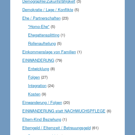
Demographie/Zukunfsfähigkeit
(3)
Demokratie / Lage / Konflikte
(5)
Ehe / Partnerschaften
(23)
"Homo-Ehe"
(5)
Ehegattensplitting
(1)
Rollenaufteilung
(5)
Einkommenslage von Familien
(1)
EINWANDERUNG
(79)
Entwicklung
(8)
Folgen
(27)
Integration
(24)
Kosten
(9)
Einwanderung / Folgen
(20)
EINWANDERUNG statt NACHWUCHSPFLEGE
(6)
Eltern-Kind Beziehung
(1)
Elterngeld / Elternzeit / Betreuungsgeld
(61)