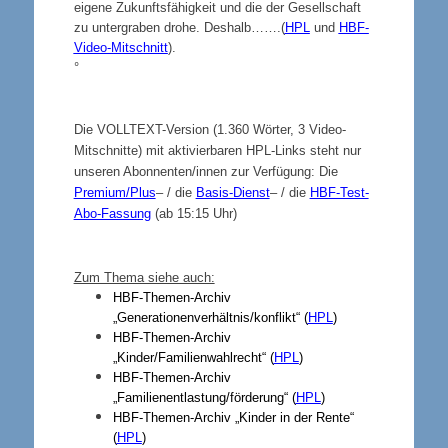
eigene Zukunftsfähigkeit und die der Gesellschaft
zu untergraben drohe. Deshalb…….(
HPL
und
HBF-
Video-Mitschnitt
).
°
Die VOLLTEXT-Version (1.360 Wörter, 3 Video-
Mitschnitte) mit aktivierbaren HPL-Links steht nur
unseren Abonnenten/innen zur Verfügung: Die
Premium/Plus
– / die
Basis-Dienst
– / die
HBF-Test-
Abo-Fassung
(ab 15:15 Uhr)
Zum Thema siehe auch:
HBF-Themen-Archiv
„Generationenverhältnis/konflikt“ (
HPL
)
HBF-Themen-Archiv
„Kinder/Familienwahlrecht“ (
HPL
)
HBF-Themen-Archiv
„Familienentlastung/förderung“ (
HPL
)
HBF-Themen-Archiv „Kinder in der Rente“
(
HPL
)