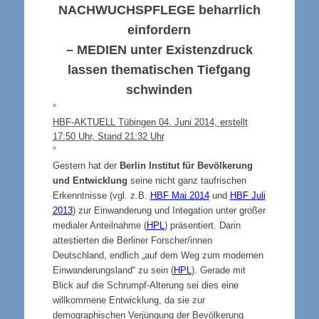
NACHWUCHSPFLEGE
beharrlich
einfordern
–
MEDIEN
unter Existenzdruck
lassen thematischen Tiefgang
schwinden
°
HBF-AKTUELL Tübingen 04. Juni 2014, erstellt
17:50 Uhr, Stand 21:32 Uhr
°
Gestern hat der
Berlin Institut für Bevölkerung
und Entwicklung
seine nicht ganz taufrischen
Erkenntnisse (vgl. z.B.
HBF Mai 2014
und
HBF Juli
2013
) zur Einwanderung und Integation unter großer
medialer Anteilnahme (
HPL
) präsentiert. Darin
attestierten die Berliner Forscher/innen
Deutschland, endlich „auf dem Weg zum modernen
Einwanderungsland“ zu sein (
HPL
). Gerade mit
Blick auf die Schrumpf-Alterung sei dies eine
willkommene Entwicklung, da sie zur
demographischen Verjüngung der Bevölkerung