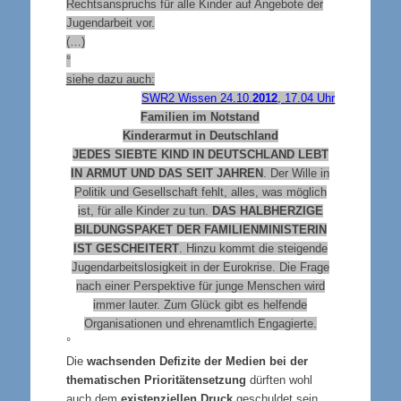
Rechtsanspruchs für alle Kinder auf Angebote der
Jugendarbeit vor.
(…)
°
siehe dazu auch:
SWR2 Wissen 24.10.
2012
, 17.04 Uhr
Familien im Notstand
Kinderarmut in Deutschland
JEDES SIEBTE KIND IN DEUTSCHLAND LEBT
IN ARMUT UND DAS SEIT JAHREN
. Der Wille in
Politik und Gesellschaft fehlt, alles, was möglich
ist, für alle Kinder zu tun.
DAS HALBHERZIGE
BILDUNGSPAKET DER FAMILIENMINISTERIN
IST GESCHEITERT
. Hinzu kommt die steigende
Jugendarbeitslosigkeit in der Eurokrise. Die Frage
nach einer Perspektive für junge Menschen wird
immer lauter. Zum Glück gibt es helfende
Organisationen und ehrenamtlich Engagierte.
°
Die
wachsenden Defizite der Medien bei der
thematischen Prioritätensetzung
dürften wohl
auch dem
existenziellen Druck
geschuldet sein,