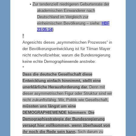
•
Zur tendenziell niedrigeren Geburtenrate der
akademischen Einwanderer nach
Deutschland im Vergleich zur
einheimischen Bevölkerung – siehe:
HBF
23.05.14
)
°
Angesichts dieses „asymmetrischen Prozesses“ in
der Bevölkerungsentwicklung ist für Tilman Mayer
nicht nachvollziehbar, warum die Bundesregierung
keine echte Demographiewende anstrebe:
°
Dass die deutsche Gesellschaft diese
Entwicklung einfach hinnimmt, stellt eine
unerklärliche Herausforderung dar.
Denn mit
dieser asymmetrischen Figur oder Struktur sind wir
nicht zukunftsfähig. Wir, Politik wie Gesellschaft,
müssten uns längst um eine
DEMOGRAPHIEWENDE
kümmern
.
Die
Demographiestrategie der Bundesregierung
versagt hier vollkommen, wenn überhaupt von
ihr noch die Rede sein kann
.
Sich darum zu