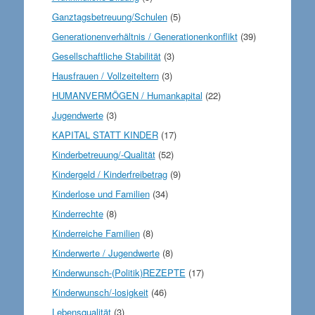
Ganztagsbetreuung/Schulen
(5)
Generationenverhältnis / Generationenkonflikt
(39)
Gesellschaftliche Stabilität
(3)
Hausfrauen / Vollzeiteltern
(3)
HUMANVERMÖGEN / Humankapital
(22)
Jugendwerte
(3)
KAPITAL STATT KINDER
(17)
Kinderbetreuung/-Qualität
(52)
Kindergeld / Kinderfreibetrag
(9)
Kinderlose und Familien
(34)
Kinderrechte
(8)
Kinderreiche Familien
(8)
Kinderwerte / Jugendwerte
(8)
Kinderwunsch-(Politik)REZEPTE
(17)
Kinderwunsch/-losigkeit
(46)
Lebensqualität
(3)