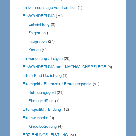
Einkommenslage von Familien
(1)
EINWANDERUNG
(79)
Entwicklung
(8)
Folgen
(27)
Integration
(24)
Kosten
(9)
Einwanderung / Folgen
(20)
EINWANDERUNG statt NACHWUCHSPFLEGE
(6)
Eltern-Kind Beziehung
(1)
Elterngeld / Elternzeit / Betreuungsgeld
(61)
Betreuungsgeld
(21)
ElterngeldPlus
(1)
Elternqualität/-Bildung
(12)
Elternwünsche
(9)
Kinderbetreuung
(4)
ERZIEHUNGSLEISTUNG
(51)