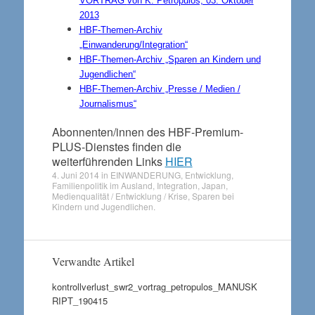
VORTRAG
von K. Petropulos, 03. Oktober
2013
HBF-Themen-Archiv
„Einwanderung/Integration“
HBF-Themen-Archiv „Sparen an Kindern und
Jugendlichen“
HBF-Themen-Archiv „Presse / Medien /
Journalismus“
Abonnenten/innen des HBF-Premium-
PLUS-Dienstes finden die
weiterführenden Links
HIER
4. Juni 2014
in
EINWANDERUNG
,
Entwicklung
,
Familienpolitik im Ausland
,
Integration
,
Japan
,
Medienqualität / Entwicklung / Krise
,
Sparen bei
Kindern und Jugendlichen
.
Verwandte Artikel
kontrollverlust_swr2_vortrag_petropulos_MANUSK
RIPT_190415