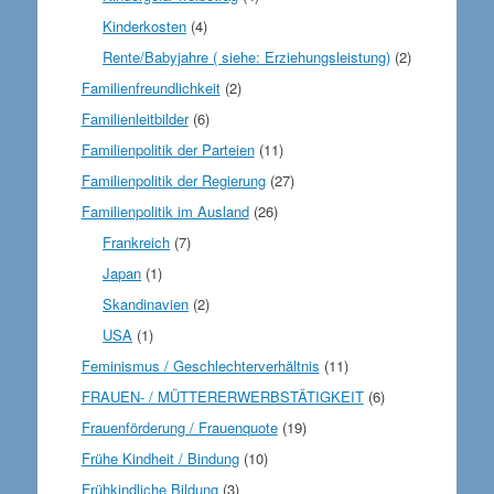
Kinderkosten
(4)
Rente/Babyjahre ( siehe: Erziehungsleistung)
(2)
Familienfreundlichkeit
(2)
Familienleitbilder
(6)
Familienpolitik der Parteien
(11)
Familienpolitik der Regierung
(27)
Familienpolitik im Ausland
(26)
Frankreich
(7)
Japan
(1)
Skandinavien
(2)
USA
(1)
Feminismus / Geschlechterverhältnis
(11)
FRAUEN- / MÜTTERERWERBSTÄTIGKEIT
(6)
Frauenförderung / Frauenquote
(19)
Frühe Kindheit / Bindung
(10)
Frühkindliche Bildung
(3)