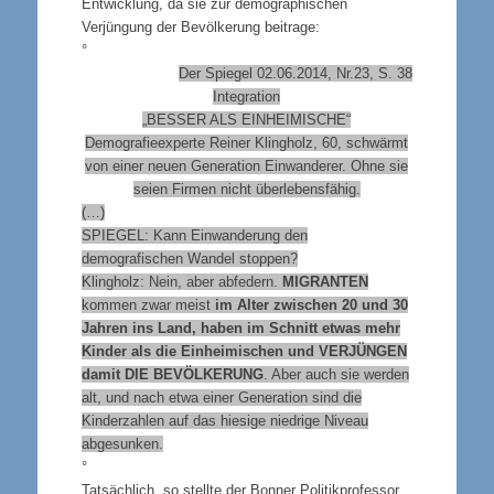
Entwicklung, da sie zur demographischen
Verjüngung der Bevölkerung beitrage:
°
Der Spiegel 02.06.2014, Nr.23, S. 38
Integration
„BESSER ALS EINHEIMISCHE“
Demografieexperte Reiner Klingholz, 60, schwärmt
von einer neuen Generation Einwanderer. Ohne sie
seien Firmen nicht überlebensfähig.
(…)
SPIEGEL: Kann Einwanderung den
demografischen Wandel stoppen?
Klingholz: Nein, aber abfedern.
MIGRANTEN
kommen zwar meist
im Alter zwischen 20 und 30
Jahren ins Land, haben im Schnitt etwas mehr
Kinder als die Einheimischen und
VERJÜNGEN
damit
DIE BEVÖLKERUNG
. Aber auch sie werden
alt, und nach etwa einer Generation sind die
Kinderzahlen auf das hiesige niedrige Niveau
abgesunken.
°
Tatsächlich, so stellte der Bonner Politikprofessor