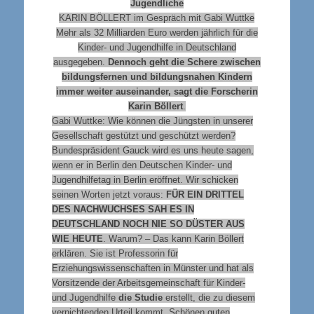
Jugendliche
KARIN BÖLLERT im Gespräch mit Gabi Wuttke
Mehr als 32 Milliarden Euro werden jährlich für die
Kinder- und Jugendhilfe in Deutschland
ausgegeben.
Dennoch geht die Schere zwischen
bildungsfernen und bildungsnahen Kindern
immer weiter auseinander, sagt die Forscherin
Karin Böllert
.
Gabi Wuttke: Wie können die Jüngsten in unserer
Gesellschaft gestützt und geschützt werden?
Bundespräsident Gauck wird es uns heute sagen,
wenn er in Berlin den Deutschen Kinder- und
Jugendhilfetag in Berlin eröffnet. Wir schicken
seinen Worten jetzt voraus:
FÜR EIN DRITTEL
DES NACHWUCHSES SAH ES IN
DEUTSCHLAND NOCH NIE SO DÜSTER AUS
WIE HEUTE
. Warum? – Das kann Karin Böllert
erklären. Sie ist Professorin für
Erziehungswissenschaften in Münster und hat als
Vorsitzende der Arbeitsgemeinschaft für Kinder-
und Jugendhilfe
die Studie
erstellt, die zu diesem
vernichtenden Urteil kommt. Schönen guten