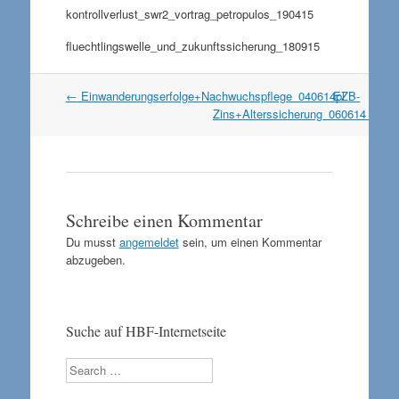
kontrollverlust_swr2_vortrag_petropulos_190415
fluechtlingswelle_und_zukunftssicherung_180915
Artikel
←
Einwanderungserfolge+Nachwuchspflege_040614pl
EZB-
Navigation
Zins+Alterssicherung_060614
→
Schreibe einen Kommentar
Du musst
angemeldet
sein, um einen Kommentar
abzugeben.
Suche auf HBF-Internetseite
Search