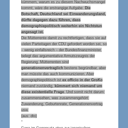
kümmern, warum es zu diesem Nachwuchsmangel
kommt, wäre die erstrangige Aufgabe.
Die
Botschaft, Deutschland sei Einwanderungsland,
dürfte dagegen dazu führen, dass
demographiepolitisch weiterhin ein Nichtstun
angesagt ist.
Die Mütterrente damit zu rechtfertigen, dass sie auf
vielen Parteitagen der CDU gefordert worden sei, so
– wenig einfallsreich – der Bundesfinanzminister,
belegt das argumentative Armutszeugnis der
Regierung. Mütterrenten sind
generationenvertraglich
bestens begründbar, aber
man müsste das auch kommunizieren. Aber
demographiepolitisch ist
ex officio in der GroKo
niemand zuständig,
kümmert sich niemand um
diese existentielle Frage
. Und somit nicht darum:
zusammensehen, was zusammengehört:
Zuwanderung, Geburtenrate, Generationenvertrag
usw.
(aus: dto)
°
Ganz im Gegensatz etwa zur japanischen