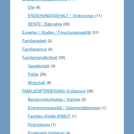
Ehe
(6)
ERZIEHUNGSGEHALT / -Einkommen
(11)
RENTE / Babyjahre
(26)
Experten / Studien / Forschungsqualität
(31)
Familienarbeit
(2)
Familienarmut
(4)
Familienfeindlichkeit
(32)
Gesellschaft
(4)
Politik
(25)
Wirtschaft
(8)
FAMILIENFÖRDERUNG/-Entlastung
(36)
Berufsmöglichkeiten / Karriere
(2)
Einkommensausfall / Opportunitätskosten
(1)
Familien-/Kinder-ARMUT
(1)
Finanzierung
(1)
Kindergeld/-freibetrag
(4)