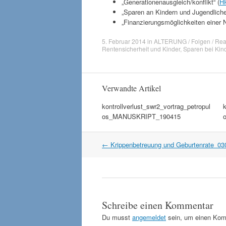
„Generationenausgleich/konflikt“ (
H
„Sparen an Kindern und Jugendliche
„Finanzierungsmöglichkeiten einer 
5. Februar 2014
in
ALTERUNG / Folgen / Rea
Rentensicherheit und Kinder
,
Sparen bei Kin
Verwandte Artikel
kontrollverlust_swr2_vortrag_petropul
k
os_MANUSKRIPT_190415
Artikel
←
Krippenbetreuung und Geburtenrate_03
Navigation
Schreibe einen Kommentar
Du musst
angemeldet
sein, um einen Kom