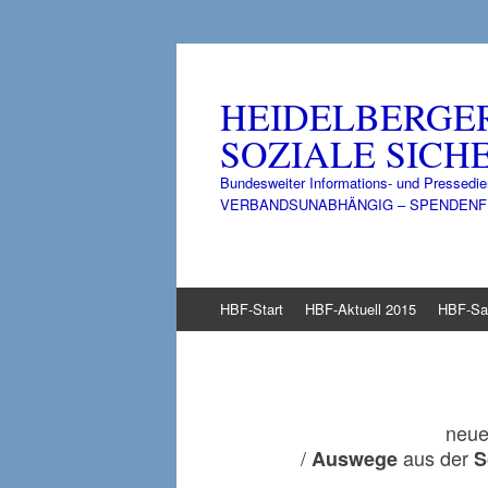
HEIDELBERGE
SOZIALE SICHE
Bundesweiter Informations- und Pressedie
VERBANDSUNABHÄNGIG – SPENDENFINANZ
Zum
HBF-Start
HBF-Aktuell 2015
HBF-Sa
Inhalt
springen
neu
/
aus der
Auswege
S