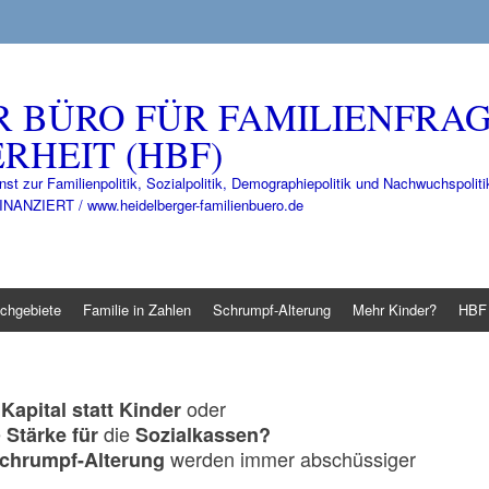
R BÜRO FÜR FAMILIENFRA
RHEIT (HBF)
nst zur Familienpolitik, Sozialpolitik, Demographiepolitik und Nachwuchspo
IERT / www.heidelberger-familienbuero.de
chgebiete
Familie in Zahlen
Schrumpf-Alterung
Mehr Kinder?
HBF 
oder
Kapital statt Kinder
e
die
Stärke für
Sozialkassen?
werden immer abschüssiger
chrumpf-Alterung