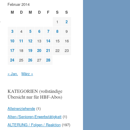
Februar 2014
M
D
M
D
F
S
S
e
1
2
3
4
5
6
7
8
9
10
11
12
13
14
15
16
17
18
19
20
21
22
23
24
25
26
27
28
« Jan.
März »
KATEGORIEN (vollständige
Übersicht nur für HBF-Abos)
Alleinerziehende
(1)
Alten-/Senioren-Erwerbstätigkeit
(1)
ALTERUNG / Folgen / Reaktion
(197)