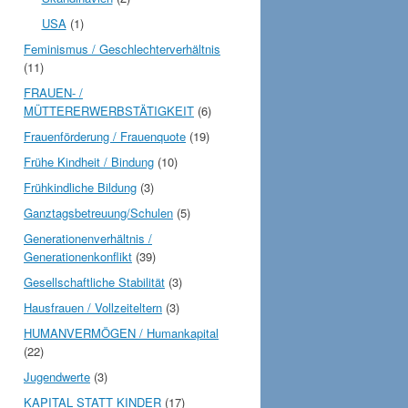
USA
(1)
Feminismus / Geschlechterverhältnis
(11)
FRAUEN- /
MÜTTERERWERBSTÄTIGKEIT
(6)
Frauenförderung / Frauenquote
(19)
Frühe Kindheit / Bindung
(10)
Frühkindliche Bildung
(3)
Ganztagsbetreuung/Schulen
(5)
Generationenverhältnis /
Generationenkonflikt
(39)
Gesellschaftliche Stabilität
(3)
Hausfrauen / Vollzeiteltern
(3)
HUMANVERMÖGEN / Humankapital
(22)
Jugendwerte
(3)
KAPITAL STATT KINDER
(17)