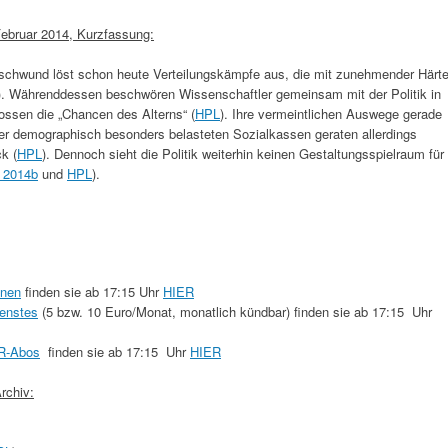
Februar 2014, Kurzfassung:
sschwund löst schon heute Verteilungskämpfe aus, die mit zunehmender Härt
). Währenddessen beschwören Wissenschaftler gemeinsam mit der Politik in
rossen die „Chancen des Alterns“ (
HPL
). Ihre vermeintlichen Auswege gerade
 aber demographisch besonders belasteten Sozialkassen geraten allerdings
k (
HPL
). Dennoch sieht die Politik weiterhin keinen Gestaltungsspielraum für
 2014b
und
HPL
).
nnen
finden sie ab 17:15 Uhr
HIER
enstes
(5 bzw. 10 Euro/Monat, monatlich kündbar) finden sie ab 17:15 Uhr
-Abos
finden sie ab 17:15 Uhr
HIER
rchiv: