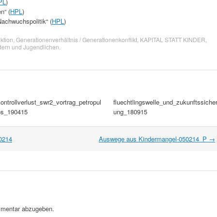
PL
)
n“ (
HPL
)
Nachwuchspolitik“ (
HPL
)
ktion
,
Generationenverhältnis / Generationenkonflikt
,
KAPITAL STATT KINDER
,
dern und Jugendlichen
.
ontrollverlust_swr2_vortrag_petropul
fluechtlingswelle_und_zukunftssiche
os_190415
ung_180915
0214
Auswege aus Kindermangel-050214_P
→
mentar abzugeben.