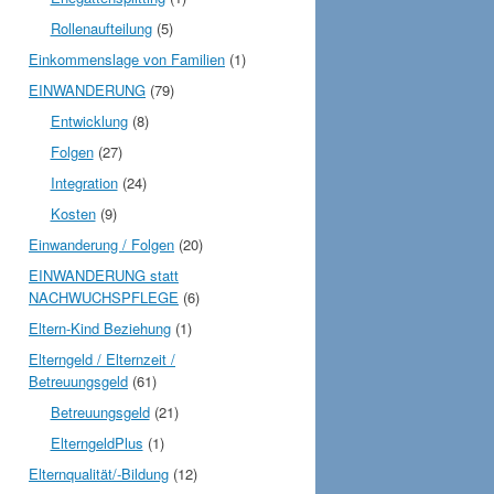
Rollenaufteilung
(5)
Einkommenslage von Familien
(1)
EINWANDERUNG
(79)
Entwicklung
(8)
Folgen
(27)
Integration
(24)
Kosten
(9)
Einwanderung / Folgen
(20)
EINWANDERUNG statt
NACHWUCHSPFLEGE
(6)
Eltern-Kind Beziehung
(1)
Elterngeld / Elternzeit /
Betreuungsgeld
(61)
Betreuungsgeld
(21)
ElterngeldPlus
(1)
Elternqualität/-Bildung
(12)