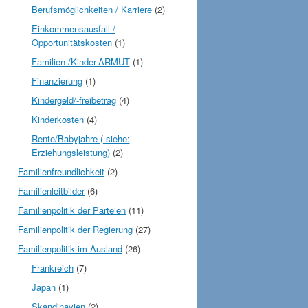
Berufsmöglichkeiten / Karriere
(2)
Einkommensausfall /
Opportunitätskosten
(1)
Familien-/Kinder-ARMUT
(1)
Finanzierung
(1)
Kindergeld/-freibetrag
(4)
Kinderkosten
(4)
Rente/Babyjahre ( siehe:
Erziehungsleistung)
(2)
Familienfreundlichkeit
(2)
Familienleitbilder
(6)
Familienpolitik der Parteien
(11)
Familienpolitik der Regierung
(27)
Familienpolitik im Ausland
(26)
Frankreich
(7)
Japan
(1)
Skandinavien
(2)