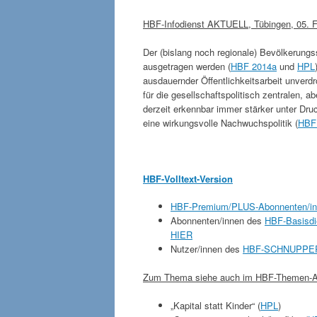
HBF-Infodienst AKTUELL, T
übingen, 05. 
Der (bislang noch regionale) Bevölkerung
ausgetragen werden (
HBF 2014a
und
HPL
ausdauernder Öffentlichkeitsarbeit unverd
für die gesellschaftspolitisch zentralen,
derzeit erkennbar immer stärker unter Druc
eine wirkungsvolle Nachwuchspolitik (
HBF
HBF-Volltext-Version
HBF-Premium/PLUS-Abonnenten/i
Abonnenten/innen des
HBF-Basisdi
HIER
Nutzer/innen des
HBF-SCHNUPPER
Zum Thema siehe auch im HBF-Themen-A
„Kapital statt Kinder“ (
HPL
)