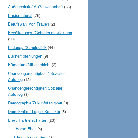
Außenpolitik / Außenwirtschaft
(23)
Basismaterial
(76)
Berufswahl von Frauen
(2)
Bevölkerungs-/Geburtenentwicklung
(20)
Bildungs-/Schulpolitik
(44)
Buchempfehlungen
(9)
Bürgertum/Mittelschicht
(3)
Chancengerechtigkeit / Sozialer
Aufstieg
(12)
Chancengerechtigkeit/Sozialer
Aufstieg
(3)
Demographie/Zukunfsfähigkeit
(3)
Demokratie / Lage / Konflikte
(5)
Ehe / Partnerschaften
(23)
"Homo-Ehe"
(5)
Ehegattensplitting
(1)