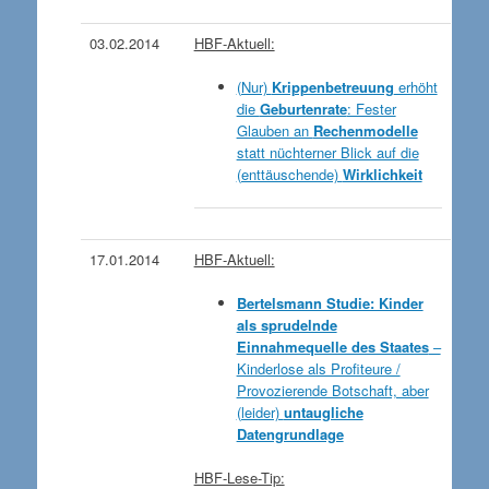
03.02.2014
HBF-Aktuell:
(Nur)
Krippenbetreuung
erhöht
die
Geburtenrate
: Fester
Glauben an
Rechenmodelle
statt nüchterner Blick auf die
(enttäuschende)
Wirklichkeit
17.01.2014
HBF-Aktuell:
Bertelsmann Studie: Kinder
als sprudelnde
Einnahmequelle des Staates
–
Kinderlose als Profiteure /
Provozierende Botschaft, aber
(leider)
untaugliche
Datengrundlage
HBF-Lese-Tip: