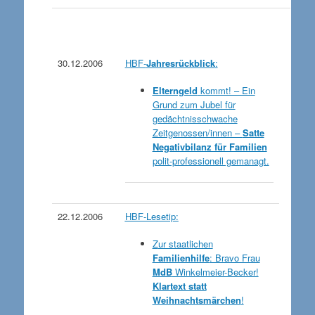
30.12.2006
HBF-
Jahresrückblick
:
Elterngeld
kommt! – Ein
Grund zum Jubel für
gedächtnisschwache
Zeitgenossen/innen –
Satte
Negativbilanz für Familien
polit-professionell gemanagt.
22.12.2006
HBF-Lesetip:
Z
ur staatlichen
Familienhilfe
: Bravo Frau
MdB
Winkelmeier-Becker!
Klartext statt
Weihnachtsmärchen
!