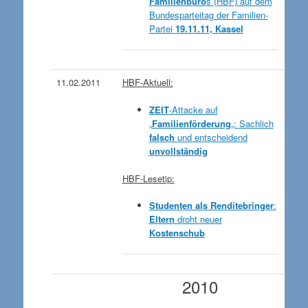
Familienbüro
s (HBF) auf dem
Bundesparteitag der Familien-
Partei
19.11.11, Kassel
11.02.2011
HBF-Aktuell:
ZEIT
-Attacke auf
„
Familienförderung
„: Sachlich
falsch
und entscheidend
unvollständig
HBF-Lesetip:
Studenten als Renditebringer
:
Eltern
droht neuer
Kostenschub
2010