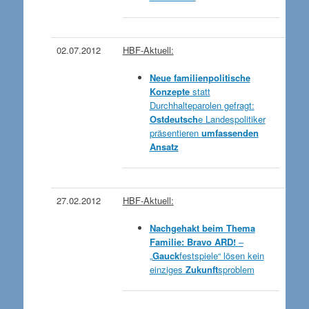
02.07.2012
HBF-Aktuell:
Neue familienpolitische
Konzepte
statt
Durchhalteparolen gefragt:
Ostdeutsch
e Landespolitiker
präsentieren
umfassenden
Ansatz
27.02.2012
HBF-
Aktuell:
Nachgehakt beim Thema
Familie: Bravo ARD!
–
„
Gauck
festspiele“ lösen kein
einziges
Zukunft
sproblem