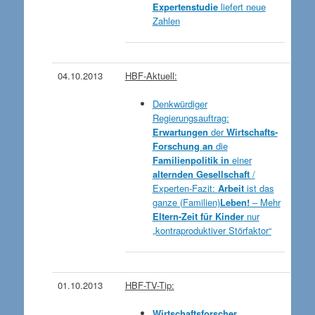
Expertenstudie
liefert neue
Zahlen
04.10.2013
HBF-Aktuell:
Denkwürdiger
Regierungsauftrag:
Erwartungen
der
Wirtschafts-
Forschung an
die
Familienpolitik in
einer
alternden Gesellschaft
/
Experten-Fazit:
Arbeit
ist das
ganze (Familien)
Leben!
– Mehr
Eltern-Zeit für Kinder
nur
„kontraproduktiver Störfaktor“
01.10.2013
HBF-TV-Tip:
Wirtschaftsforscher