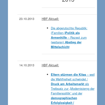
23.10.2013
HBF-Aktuell:
Die abgerutschte Republik:
(Familien-)
Politik als
Armenhilfe
– Rezept zum
(weiteren)
Abstieg der
Mittelschicht
14.10.2013
HBF-Aktuell:
Eltern stürmen die Kitas
– weil
die Wahlfreiheit schwindet /
Druck am Arbeitsmarkt
als
Treibsatz zur „Modernisierng der
Familienpolitik“ und der
demographischen
Erfolglosigkeit /