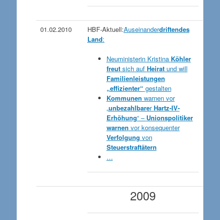
01.02.2010
HBF-Aktuell:
Auseinander
driftendes
Land
:
Neuministerin Kristina
Köhler
freut
sich auf
Heirat
und will
Familienleistungen
„effizienter“
gestalten
Kommunen
warnen vor
„
unbezahlbare
r
Hartz-IV-
Erhöhung
“ –
Unionspolitiker
warnen
vor konsequenter
Verfolgung
von
Steuerstraftätern
…
2009