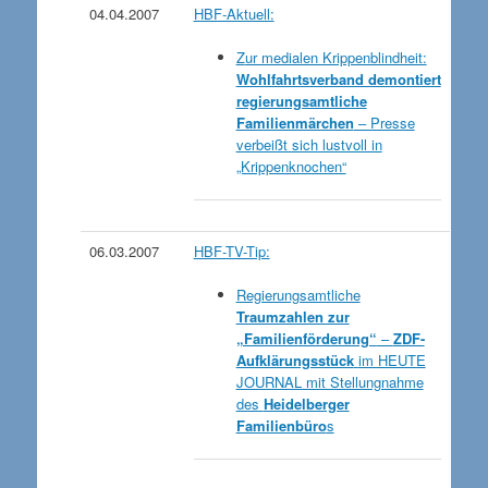
04.04.2007
HBF-Aktuell:
Z
ur medialen Krippenblindheit:
Wohlfahrtsverband demontiert
regierungsamtliche
Familienmärchen
– Presse
verbeißt sich lustvoll in
„Krippenknochen“
06.03.2007
HBF-TV-Tip:
Regierungsamtliche
Traumzahlen zur
„Familienförderung“
–
ZDF-
Aufklärungsstück
im HEUTE
JOURNAL mit Stellungnahme
des
Heidelberger
Familienbüro
s