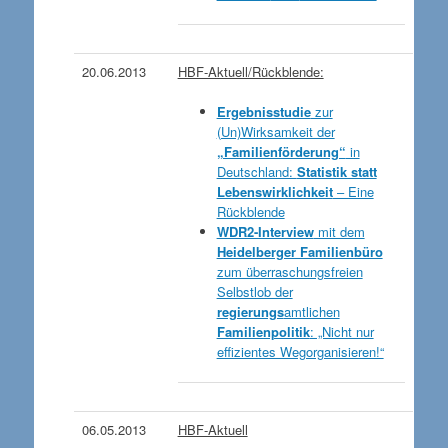
20.06.2013
HBF-Aktuell/Rückblende:
Ergebnisstudie
zur
(Un)Wirksamkeit der
„Familienförderung“
in
Deutschland:
Statistik statt
Lebenswirklichkeit
– Eine
Rückblende
WDR2-Interview
mit dem
Heidelberger Familienbüro
zum überraschungsfreien
Selbstlob der
regierungs
amtlichen
Familienpolitik
: „Nicht nur
effizientes Wegorganisieren!“
06.05.2013
HBF-Aktuell