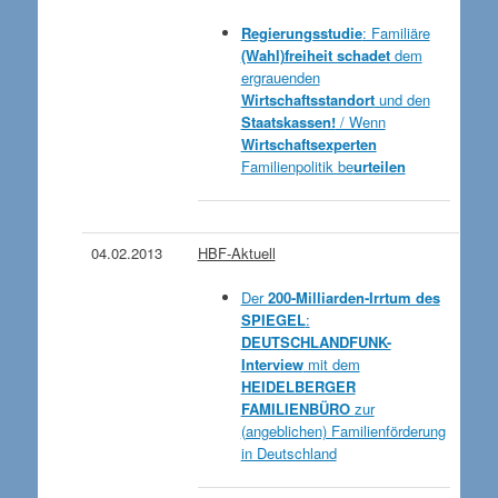
Regierungsstudie
: Familiäre
(Wahl)freiheit schadet
dem
ergrauenden
Wirtschaftsstandort
und den
Staatskassen!
/ Wenn
Wirtschaftsexperten
Familienpolitik be
urteilen
04.02.2013
HBF-Aktuell
Der
200-Milliarden-Irrtum des
SPIEGEL
:
DEUTSCHLANDFUNK-
Interview
mit dem
HEIDELBERGER
FAMILIENBÜRO
zur
(angeblichen) Familienförderung
in Deutschland