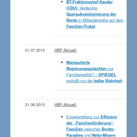
BT-Fraktionschef Kauder
(CDU)
: Verdeckte
Quersubventionierung der
Rente
in Milliardenhöhe auf dem
Familien-Ticket
01.07.2013
HBF-Aktuell:
Manipulierte
Regierungsgutachten
zur
Familienpolitik? –
SPIEGEL
enthüllt nur die
halbe Wahrheit
21.06.2013
HBF-Aktuell:
Expertenbilanz zur
Effizienz
der „Familienförderung“
:
Familien
zwischen
Brutto-
Paradies
und
Netto-Misere