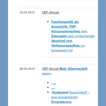
16.04.2010
HBF-Aktuell:
Familienpolitik als
Armenhilfe
:
FDP-
Kürzungsvorschlag
beim
Elterngeld
setzt schleichenden
Abschied vom
Verfassungsauftrag
nur
konsequent fort
29.03.2010
HBF-Aktuell:
Mehr Altenrepublik
wagen:
…..
….
„
Kinderland
Deutschland“ –
eine journalistische
Ernüchterung