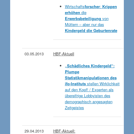
Wirtschafts
forscher
:
Krippen
erhöhen
die
Erwerbsbeteiligung
von
Müttern – aber nur das
Kindergeld die Geburtenrate
03.05.2013
HBF-Aktuell
„Schädliches Kindergeld“:
Plumpe
Statistikmanipulationen des
ifo-Instituts
stellen Wirklichkeit
auf den Kopf! / Experten als
übereifrige Lobbyisten des
demographisch angesagten
Zeitgeistes
29.04.2013
HBF-Aktuell: