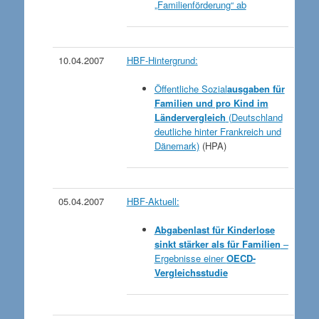
„Familienförderung“ ab
10.04.2007
HBF-Hintergrund:
Öffentliche Sozial
ausgaben für
Familien und pro Kind im
Ländervergleich
(Deutschland
deutliche hinter Frankreich und
Dänemark)
(HPA)
05.04.2007
HBF-Aktuell:
Abgabenlast für Kinderlose
sinkt stärker als für Familien
–
Ergebnisse einer
OECD-
Vergleichsstudie