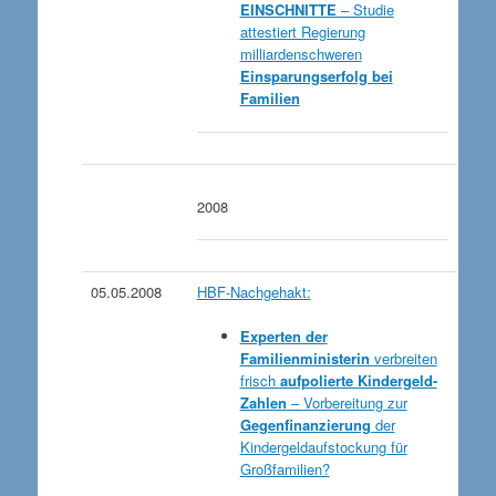
EINSCHNITTE
– Studie
attestiert Regierung
milliardenschweren
Einsparungserfolg bei
Familien
2008
05.05.2008
HBF-Nachgehakt:
Experten der
Familienministerin
verbreiten
frisch
aufpolierte Kindergeld-
Zahlen
–
Vorbereitung zur
Gegenfinanzierung
der
Kindergeldaufstockung für
Großfamilien?