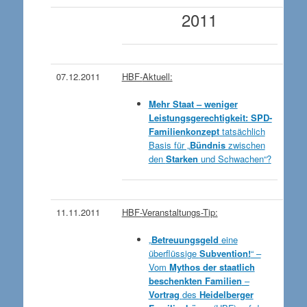
2011
07.12.2011
HBF-
Aktuell:
Mehr Staat – weniger
Leistungsgerechtigkeit: SPD-
Familienkonzept
tatsächlich
Basis für „
Bündnis
zwischen
den
Starken
und Schwachen“?
11.11.2011
HBF-
Veranstaltungs-Tip:
„
Betreuungsgeld
eine
überflüssige
Subvention!
“ –
Vom
Mythos der staatlich
beschenkten Familien
–
Vortrag
des
Heidelberger