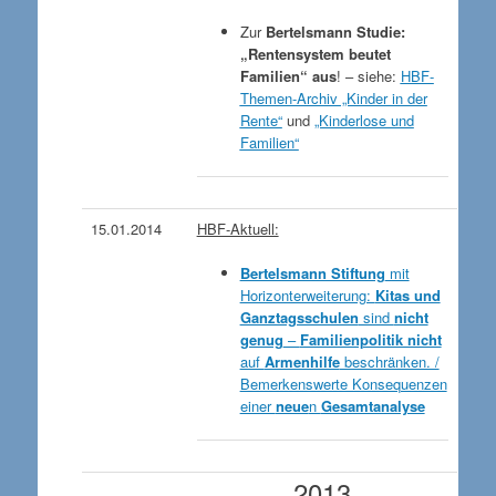
Zur
Bertelsmann Studie:
„Rentensystem beutet
Familien“ aus
! – siehe:
HBF-
Themen-Archiv „Kinder in der
Rente“
und
„Kinderlose und
Familien“
15.01.2014
HBF-Aktuell:
Bertelsmann Stiftung
mit
Horizonterweiterung:
Kitas und
Ganztagsschulen
sind
nicht
genug
–
Familienpolitik nicht
auf
Armenhilfe
beschränken. /
Bemerkenswerte Konsequenzen
einer
neue
n
Gesamtanalyse
2013