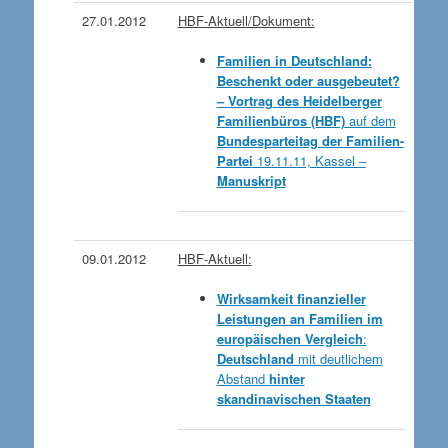
27.01.2012
HBF-
Aktuell/Dokument:
Familien
in Deutschland:
Beschenkt oder ausgebeutet?
–
Vortrag
des Heidelberger
Familienbüros (HBF)
auf dem
Bundesparteitag der Familien-
Partei
19.11.11, Kassel –
Manuskript
09.01.2012
HBF-
Aktuell:
Wirksamkeit finanzieller
Leistungen an Familien im
europäischen Vergleich
:
Deutschland
mit deutlichem
Abstand
hinter
skandinavischen Staaten