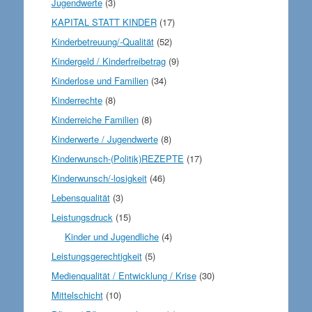
Jugendwerte
(3)
KAPITAL STATT KINDER
(17)
Kinderbetreuung/-Qualität
(52)
Kindergeld / Kinderfreibetrag
(9)
Kinderlose und Familien
(34)
Kinderrechte
(8)
Kinderreiche Familien
(8)
Kinderwerte / Jugendwerte
(8)
Kinderwunsch-(Politik)REZEPTE
(17)
Kinderwunsch/-losigkeit
(46)
Lebensqualität
(3)
Leistungsdruck
(15)
Kinder und Jugendliche
(4)
Leistungsgerechtigkeit
(5)
Medienqualität / Entwicklung / Krise
(30)
Mittelschicht
(10)