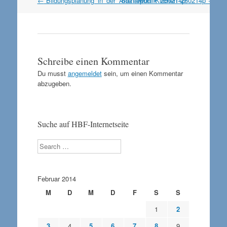
←
Bildungsplanung_in_der_Altenrepublik_260214p
Sozialwort_Kirchen_280214p
→
Navigation
Schreibe einen Kommentar
Du musst
angemeldet
sein, um einen Kommentar
abzugeben.
Suche auf HBF-Internetseite
Search
Februar 2014
M
D
M
D
F
S
S
1
2
3
4
5
6
7
8
9