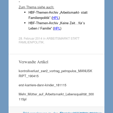
°
Zum Thema siehe auch:
HBF-Themen-Archiv „Arbeitsmarkt- statt
Familienpolitik“ (
HPL
)
HBF-Themen-Archiv „Keine Zeit…für`s
Leben / Familie“ (
HPL
)
28. Februar 2014
in
ARBEITSMARKT STATT
FAMILIENPOLITIK
.
Verwandte Artikel
kontrollverlust_swr2_vortrag_petropulos_MANUSK
RIPT_190415
erst-karriere-dann-kinder_181115
Mehr_Mütter_auf_Arbeitsmarkt_Lebensqualität_300
115pl
Artikel