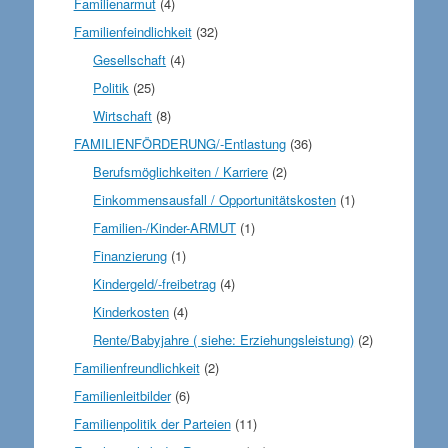
Familienarmut
(4)
Familienfeindlichkeit
(32)
Gesellschaft
(4)
Politik
(25)
Wirtschaft
(8)
FAMILIENFÖRDERUNG/-Entlastung
(36)
Berufsmöglichkeiten / Karriere
(2)
Einkommensausfall / Opportunitätskosten
(1)
Familien-/Kinder-ARMUT
(1)
Finanzierung
(1)
Kindergeld/-freibetrag
(4)
Kinderkosten
(4)
Rente/Babyjahre ( siehe: Erziehungsleistung)
(2)
Familienfreundlichkeit
(2)
Familienleitbilder
(6)
Familienpolitik der Parteien
(11)