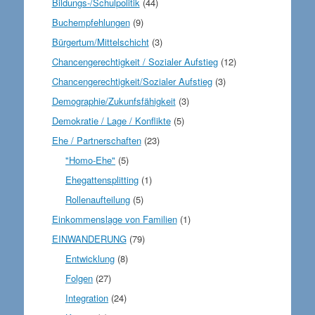
Bildungs-/Schulpolitik
(44)
Buchempfehlungen
(9)
Bürgertum/Mittelschicht
(3)
Chancengerechtigkeit / Sozialer Aufstieg
(12)
Chancengerechtigkeit/Sozialer Aufstieg
(3)
Demographie/Zukunfsfähigkeit
(3)
Demokratie / Lage / Konflikte
(5)
Ehe / Partnerschaften
(23)
"Homo-Ehe"
(5)
Ehegattensplitting
(1)
Rollenaufteilung
(5)
Einkommenslage von Familien
(1)
EINWANDERUNG
(79)
Entwicklung
(8)
Folgen
(27)
Integration
(24)