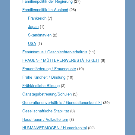
Familienpolitik der Regierung
(27)
Familienpolitik im Ausland
(26)
Frankreich
(7)
Japan
(1)
Skandinavien
(2)
USA
(1)
Feminismus / Geschlechterverhältnis
(11)
FRAUEN- / MÜTTERERWERBSTÄTIGKEIT
(6)
Frauenförderung / Frauenquote
(19)
Frühe Kindheit / Bindung
(10)
Frühkindliche Bildung
(3)
Ganztagsbetreuung/Schulen
(5)
Generationenverhältnis / Generationenkonflikt
(39)
Gesellschaftliche Stabilität
(3)
Hausfrauen / Vollzeiteltern
(3)
HUMANVERMÖGEN / Humankapital
(22)