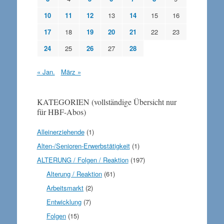
10
11
12
13
14
15
16
17
18
19
20
21
22
23
24
25
26
27
28
« Jan.
März »
KATEGORIEN (vollständige Übersicht nur
für HBF-Abos)
Alleinerziehende
(1)
Alten-/Senioren-Erwerbstätigkeit
(1)
ALTERUNG / Folgen / Reaktion
(197)
Alterung / Reaktion
(61)
Arbeitsmarkt
(2)
Entwicklung
(7)
Folgen
(15)