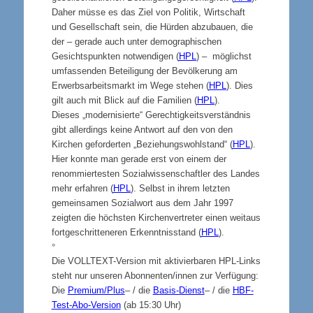
Daher müsse es das Ziel von Politik, Wirtschaft
und Gesellschaft sein, die Hürden abzubauen, die
der – gerade auch unter demographischen
Gesichtspunkten notwendigen (
HPL
) – möglichst
umfassenden Beteiligung der Bevölkerung am
Erwerbsarbeitsmarkt im Wege stehen (
HPL
). Dies
gilt auch mit Blick auf die Familien (
HPL
).
Dieses „modernisierte“ Gerechtigkeitsverständnis
gibt allerdings keine Antwort auf den von den
Kirchen geforderten „Beziehungswohlstand“ (
HPL
).
Hier konnte man gerade erst von einem der
renommiertesten Sozialwissenschaftler des Landes
mehr erfahren (
HPL
). Selbst in ihrem letzten
gemeinsamen Sozialwort aus dem Jahr 1997
zeigten die höchsten Kirchenvertreter einen weitaus
fortgeschritteneren Erkenntnisstand (
HPL
).
°
Die VOLLTEXT-Version mit aktivierbaren HPL-Links
steht nur unseren Abonnenten/innen zur Verfügung:
Die
Premium/Plus
– / die
Basis-Dienst
– / die
HBF-
Test-Abo-Version
(ab 15:30 Uhr)