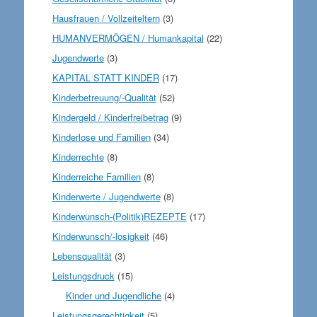
Hausfrauen / Vollzeiteltern
(3)
HUMANVERMÖGEN / Humankapital
(22)
Jugendwerte
(3)
KAPITAL STATT KINDER
(17)
Kinderbetreuung/-Qualität
(52)
Kindergeld / Kinderfreibetrag
(9)
Kinderlose und Familien
(34)
Kinderrechte
(8)
Kinderreiche Familien
(8)
Kinderwerte / Jugendwerte
(8)
Kinderwunsch-(Politik)REZEPTE
(17)
Kinderwunsch/-losigkeit
(46)
Lebensqualität
(3)
Leistungsdruck
(15)
Kinder und Jugendliche
(4)
Leistungsgerechtigkeit
(5)