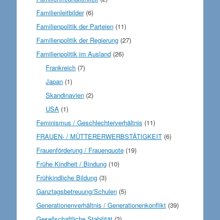
Familienleitbilder
(6)
Familienpolitik der Parteien
(11)
Familienpolitik der Regierung
(27)
Familienpolitik im Ausland
(26)
Frankreich
(7)
Japan
(1)
Skandinavien
(2)
USA
(1)
Feminismus / Geschlechterverhältnis
(11)
FRAUEN- / MÜTTERERWERBSTÄTIGKEIT
(6)
Frauenförderung / Frauenquote
(19)
Frühe Kindheit / Bindung
(10)
Frühkindliche Bildung
(3)
Ganztagsbetreuung/Schulen
(5)
Generationenverhältnis / Generationenkonflikt
(39)
Gesellschaftliche Stabilität
(3)