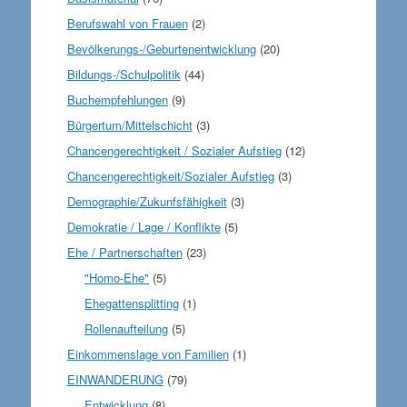
Berufswahl von Frauen
(2)
Bevölkerungs-/Geburtenentwicklung
(20)
Bildungs-/Schulpolitik
(44)
Buchempfehlungen
(9)
Bürgertum/Mittelschicht
(3)
Chancengerechtigkeit / Sozialer Aufstieg
(12)
Chancengerechtigkeit/Sozialer Aufstieg
(3)
Demographie/Zukunfsfähigkeit
(3)
Demokratie / Lage / Konflikte
(5)
Ehe / Partnerschaften
(23)
"Homo-Ehe"
(5)
Ehegattensplitting
(1)
Rollenaufteilung
(5)
Einkommenslage von Familien
(1)
EINWANDERUNG
(79)
Entwicklung
(8)