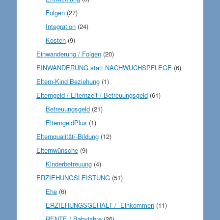
Folgen
(27)
Integration
(24)
Kosten
(9)
Einwanderung / Folgen
(20)
EINWANDERUNG statt NACHWUCHSPFLEGE
(6)
Eltern-Kind Beziehung
(1)
Elterngeld / Elternzeit / Betreuungsgeld
(61)
Betreuungsgeld
(21)
ElterngeldPlus
(1)
Elternqualität/-Bildung
(12)
Elternwünsche
(9)
Kinderbetreuung
(4)
ERZIEHUNGSLEISTUNG
(51)
Ehe
(6)
ERZIEHUNGSGEHALT / -Einkommen
(11)
RENTE / Babyjahre
(26)