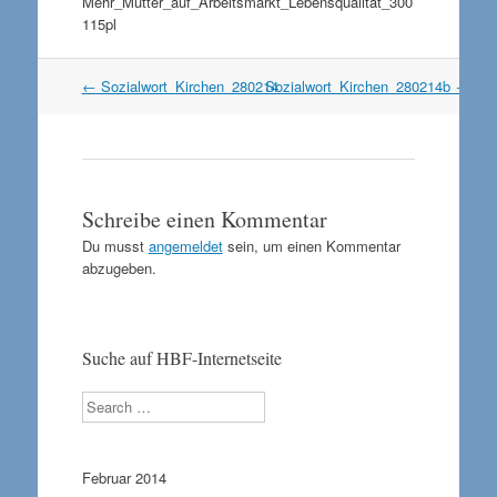
Mehr_Mütter_auf_Arbeitsmarkt_Lebensqualität_300
115pl
Artikel
←
Sozialwort_Kirchen_280214
Sozialwort_Kirchen_280214b
→
Navigation
Schreibe einen Kommentar
Du musst
angemeldet
sein, um einen Kommentar
abzugeben.
Suche auf HBF-Internetseite
Search
Februar 2014