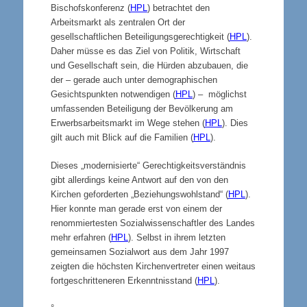
Bischofskonferenz (
HPL
) betrachtet den
Arbeitsmarkt als zentralen Ort der
gesellschaftlichen Beteiligungsgerechtigkeit (
HPL
).
Daher müsse es das Ziel von Politik, Wirtschaft
und Gesellschaft sein, die Hürden abzubauen, die
der – gerade auch unter demographischen
Gesichtspunkten notwendigen (
HPL
) – möglichst
umfassenden Beteiligung der Bevölkerung am
Erwerbsarbeitsmarkt im Wege stehen (
HPL
). Dies
gilt auch mit Blick auf die Familien (
HPL
).
Dieses „modernisierte“ Gerechtigkeitsverständnis
gibt allerdings keine Antwort auf den von den
Kirchen geforderten „Beziehungswohlstand“ (
HPL
).
Hier konnte man gerade erst von einem der
renommiertesten Sozialwissenschaftler des Landes
mehr erfahren (
HPL
). Selbst in ihrem letzten
gemeinsamen Sozialwort aus dem Jahr 1997
zeigten die höchsten Kirchenvertreter einen weitaus
fortgeschritteneren Erkenntnisstand (
HPL
).