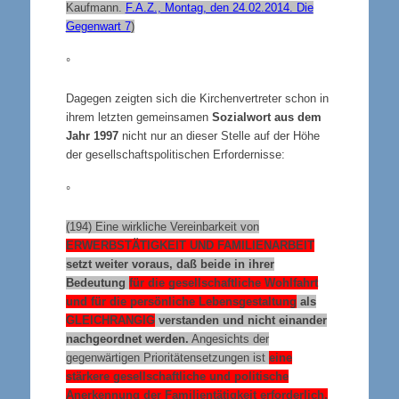
Kaufmann.
F.A.Z., Montag, den 24.02.2014. Die
Gegenwart 7
)
°
Dagegen zeigten sich die Kirchenvertreter schon in
ihrem letzten gemeinsamen
Sozialwort aus dem
Jahr 1997
nicht nur an dieser Stelle auf der Höhe
der gesellschaftspolitischen Erfordernisse:
°
(194) Eine wirkliche Vereinbarkeit von
ERWERBSTÄTIGKEIT UND FAMILIENARBEIT
setzt weiter voraus, daß beide in ihrer
Bedeutung
für die gesellschaftliche Wohlfahrt
und für die persönliche Lebensgestaltung
als
GLEICHRANGIG
verstanden und nicht einander
nachgeordnet werden.
Angesichts der
gegenwärtigen Prioritätensetzungen ist
eine
stärkere gesellschaftliche und politische
Anerkennung der Familientätigkeit erforderlich,