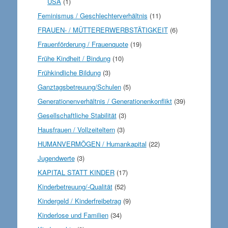
USA
(1)
Feminismus / Geschlechterverhältnis
(11)
FRAUEN- / MÜTTERERWERBSTÄTIGKEIT
(6)
Frauenförderung / Frauenquote
(19)
Frühe Kindheit / Bindung
(10)
Frühkindliche Bildung
(3)
Ganztagsbetreuung/Schulen
(5)
Generationenverhältnis / Generationenkonflikt
(39)
Gesellschaftliche Stabilität
(3)
Hausfrauen / Vollzeiteltern
(3)
HUMANVERMÖGEN / Humankapital
(22)
Jugendwerte
(3)
KAPITAL STATT KINDER
(17)
Kinderbetreuung/-Qualität
(52)
Kindergeld / Kinderfreibetrag
(9)
Kinderlose und Familien
(34)