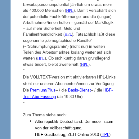
Erwerbspersonenpotential jährlich um etwas mehr
als 400.000 Menschen (
). Damit verschärft sich
HPL
der potentielle Fachkräftemangel und die (jungen)
Arbeitnehmer/innen hoffen – gemäß der Marktlogik
– auf mehr Sicherheit, Geld und
Familienfreundlichkeit (
). Tatsächlich läßt diese
HPL
sogenannte „demographische Rendite“
(=“Schrumpfungsprämie“) (nicht nur) in weiten
Teilen des Arbeitsmarktes bislang weiter auf sich
warten (
). Ob sich künftig daran grundlegend
HPL
etwas ändert, bleibt zweifelhaft (
).
HPL
°
Die VOLLTEXT-Version mit aktivierbaren HPL-Links
steht nur unseren Abonnenten/innen zur Verfügung:
Die
Premium/Plus
– / die
Basis-Dienst
– / die
HBF-
Test-Abo-Fassung
(ab 19:30 Uhr)
°
Zum Thema siehe auch:
Altenrepublik Deutschland: Der neue Traum
von der Vollbeschäftigung,
HBF-Gastbeitrag, ZEIT-Online 2010 (
HPL
)