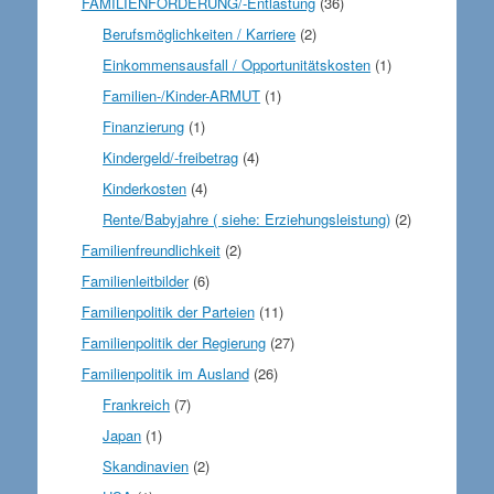
FAMILIENFÖRDERUNG/-Entlastung
(36)
Berufsmöglichkeiten / Karriere
(2)
Einkommensausfall / Opportunitätskosten
(1)
Familien-/Kinder-ARMUT
(1)
Finanzierung
(1)
Kindergeld/-freibetrag
(4)
Kinderkosten
(4)
Rente/Babyjahre ( siehe: Erziehungsleistung)
(2)
Familienfreundlichkeit
(2)
Familienleitbilder
(6)
Familienpolitik der Parteien
(11)
Familienpolitik der Regierung
(27)
Familienpolitik im Ausland
(26)
Frankreich
(7)
Japan
(1)
Skandinavien
(2)