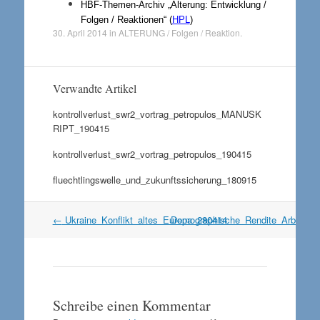
HBF-Themen-Archiv „Alterung: Entwicklung /
Folgen / Reaktionen“ (
HPL
)
30. April 2014
in
ALTERUNG / Folgen / Reaktion
.
Verwandte Artikel
kontrollverlust_swr2_vortrag_petropulos_MANUSK
RIPT_190415
kontrollverlust_swr2_vortrag_petropulos_190415
fluechtlingswelle_und_zukunftssicherung_180915
Artikel
←
Ukraine_Konflikt_altes_Europa_280414
Demographische_Rendite_Arbeitsm
Navigation
Schreibe einen Kommentar