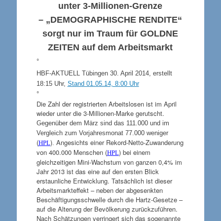
unter 3-Millionen-Grenze
–
„DEMOGRAPHISCHE RENDITE“
sorgt nur im Traum für
GOLDNE
ZEITEN
auf dem Arbeitsmarkt
°
HBF-AKTUELL Tübingen 30. April 2014, erstellt
18:15 Uhr,
Stand 01.05.14, 8:00 Uhr
°
Die Zahl der registrierten Arbeitslosen ist im April
wieder unter die 3-Millionen-Marke gerutscht.
Gegenüber dem März sind das 111.000 und im
Vergleich zum Vorjahresmonat 77.000 weniger
(
)
Angesichts einer Rekord-Netto-Zuwanderung
HPL
.
von 400.000 Menschen (
) bei einem
HPL
gleichzeitigen Mini-Wachstum von ganzen 0,4% im
Jahr 2013 ist das eine auf den ersten Blick
erstaunliche Entwicklung. Tatsächlich ist dieser
Arbeitsmarkteffekt –
neben der abgesenkten
Beschäftigungsschwelle durch die Hartz-Gesetze –
auf die Alterung der Bevölkerung zurückzuführen.
Nach Schätzungen verringert sich das sogenannte