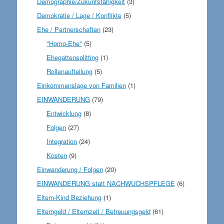
Demographie/Zukunfsfähigkeit
(3)
Demokratie / Lage / Konflikte
(5)
Ehe / Partnerschaften
(23)
"Homo-Ehe"
(5)
Ehegattensplitting
(1)
Rollenaufteilung
(5)
Einkommenslage von Familien
(1)
EINWANDERUNG
(79)
Entwicklung
(8)
Folgen
(27)
Integration
(24)
Kosten
(9)
Einwanderung / Folgen
(20)
EINWANDERUNG statt NACHWUCHSPFLEGE
(6)
Eltern-Kind Beziehung
(1)
Elterngeld / Elternzeit / Betreuungsgeld
(61)