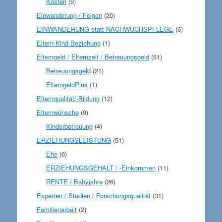
Kosten
(9)
Einwanderung / Folgen
(20)
EINWANDERUNG statt NACHWUCHSPFLEGE
(6)
Eltern-Kind Beziehung
(1)
Elterngeld / Elternzeit / Betreuungsgeld
(61)
Betreuungsgeld
(21)
ElterngeldPlus
(1)
Elternqualität/-Bildung
(12)
Elternwünsche
(9)
Kinderbetreuung
(4)
ERZIEHUNGSLEISTUNG
(51)
Ehe
(6)
ERZIEHUNGSGEHALT / -Einkommen
(11)
RENTE / Babyjahre
(26)
Experten / Studien / Forschungsqualität
(31)
Familienarbeit
(2)