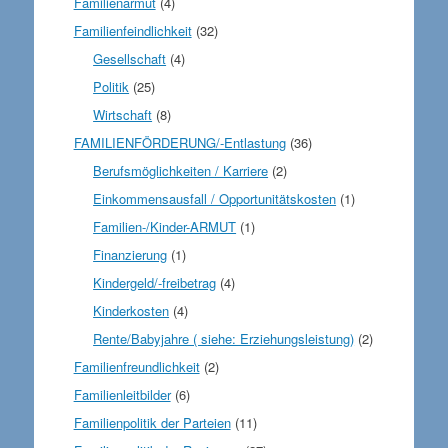
Familienarmut
(4)
Familienfeindlichkeit
(32)
Gesellschaft
(4)
Politik
(25)
Wirtschaft
(8)
FAMILIENFÖRDERUNG/-Entlastung
(36)
Berufsmöglichkeiten / Karriere
(2)
Einkommensausfall / Opportunitätskosten
(1)
Familien-/Kinder-ARMUT
(1)
Finanzierung
(1)
Kindergeld/-freibetrag
(4)
Kinderkosten
(4)
Rente/Babyjahre ( siehe: Erziehungsleistung)
(2)
Familienfreundlichkeit
(2)
Familienleitbilder
(6)
Familienpolitik der Parteien
(11)