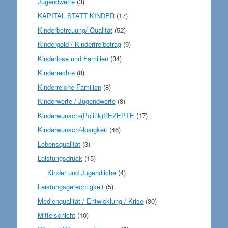
Jugendwerte
(3)
KAPITAL STATT KINDER
(17)
Kinderbetreuung/-Qualität
(52)
Kindergeld / Kinderfreibetrag
(9)
Kinderlose und Familien
(34)
Kinderrechte
(8)
Kinderreiche Familien
(8)
Kinderwerte / Jugendwerte
(8)
Kinderwunsch-(Politik)REZEPTE
(17)
Kinderwunsch/-losigkeit
(46)
Lebensqualität
(3)
Leistungsdruck
(15)
Kinder und Jugendliche
(4)
Leistungsgerechtigkeit
(5)
Medienqualität / Entwicklung / Krise
(30)
Mittelschicht
(10)