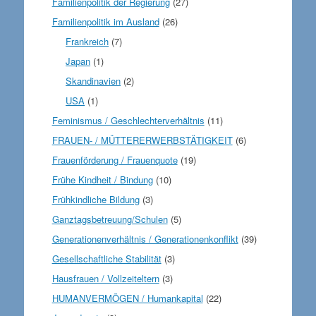
Familienpolitik der Regierung
(27)
Familienpolitik im Ausland
(26)
Frankreich
(7)
Japan
(1)
Skandinavien
(2)
USA
(1)
Feminismus / Geschlechterverhältnis
(11)
FRAUEN- / MÜTTERERWERBSTÄTIGKEIT
(6)
Frauenförderung / Frauenquote
(19)
Frühe Kindheit / Bindung
(10)
Frühkindliche Bildung
(3)
Ganztagsbetreuung/Schulen
(5)
Generationenverhältnis / Generationenkonflikt
(39)
Gesellschaftliche Stabilität
(3)
Hausfrauen / Vollzeiteltern
(3)
HUMANVERMÖGEN / Humankapital
(22)