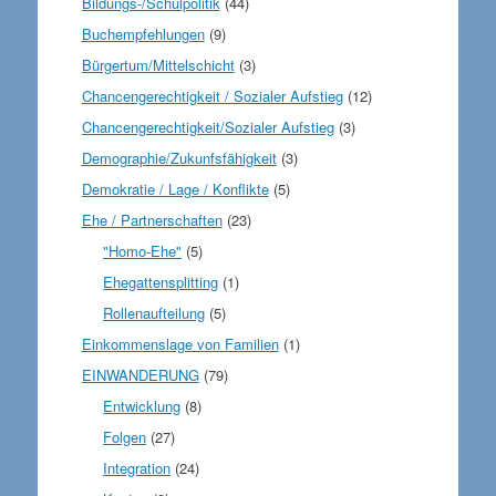
Bildungs-/Schulpolitik
(44)
Buchempfehlungen
(9)
Bürgertum/Mittelschicht
(3)
Chancengerechtigkeit / Sozialer Aufstieg
(12)
Chancengerechtigkeit/Sozialer Aufstieg
(3)
Demographie/Zukunfsfähigkeit
(3)
Demokratie / Lage / Konflikte
(5)
Ehe / Partnerschaften
(23)
"Homo-Ehe"
(5)
Ehegattensplitting
(1)
Rollenaufteilung
(5)
Einkommenslage von Familien
(1)
EINWANDERUNG
(79)
Entwicklung
(8)
Folgen
(27)
Integration
(24)