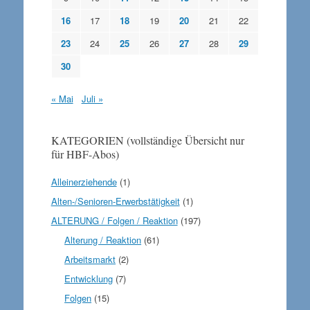
16
17
18
19
20
21
22
23
24
25
26
27
28
29
30
« Mai
Juli »
KATEGORIEN (vollständige Übersicht nur
für HBF-Abos)
Alleinerziehende
(1)
Alten-/Senioren-Erwerbstätigkeit
(1)
ALTERUNG / Folgen / Reaktion
(197)
Alterung / Reaktion
(61)
Arbeitsmarkt
(2)
Entwicklung
(7)
Folgen
(15)