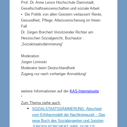
Prof. Dr. Anne Lenze Hochschule Darmstadt,
Gesellschaftswissenschaften und soziale Arbeit
• Die Politik von allen Geistern verlassen! Rente,
Gesundheit, Pflege: Altersversicherung im freien
Fall
Dr. Jürgen Borchert Vorsitzender Richter am
Hessischen Sozialgericht, Buchautor :
„Sozialstaatsdämmerung“
Moderation
Jürgen Liminski
Moderator beim Deutschlandfunk
Zugang nur nach vorheriger Anmeldung!
weitere Informationen auf der
KAS-Internetseite
°
Zum Thema siehe auch:
SOZIALSTAATSDÄMMERUNG:
Abschied
vom Erfolgsmodell der Nachkriegszeit – Das
neue Buch des Sozialexperten und Juristen
JÜRGEN BORCHERT
(HBF 19.08.13)