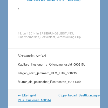
°
18. Juni 2014
in
ERZIEHUNGSLEISTUNG
,
Finanzierbarkeit
,
Sozialstaat
,
Veranstaltungs-Tip
.
Verwandte Artikel
Kapitale_Illusionen_v_Offenbarungseid_090215p
Klagen_statt_jammern_DFV_FDK_060215
Mütter_als_politischer_Restposten_101114pb
Artikel
←
Elterngeld
Krippenbedarf_Saettigungsgrenze_
Navigation
Plus_Illusionen_180614