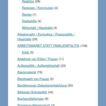
Reaktion
(28)
Regionen / Kommunen
(4)
Renten
(1)
Sterbehilfe
(4)
Wirtschaft / Haushalte
(4)
Arbeitsmarkt / Konjunktur / Finanzpolitik /
Haushalte
(29)
ARBEITSMARKT STATT FAMILIENPOLITIK
(108)
Kritik
(5)
Arbeitzeit von Eltern / Frauen
(11)
Außenpolitik / Außenwirtschaft
(23)
Basismaterial
(76)
Berufswahl von Frauen
(2)
Bevölkerungs-/Geburtenentwicklung
(20)
Bildungs-/Schulpolitik
(44)
Buchempfehlungen
(9)
Bürgertum/Mittelschicht
(3)