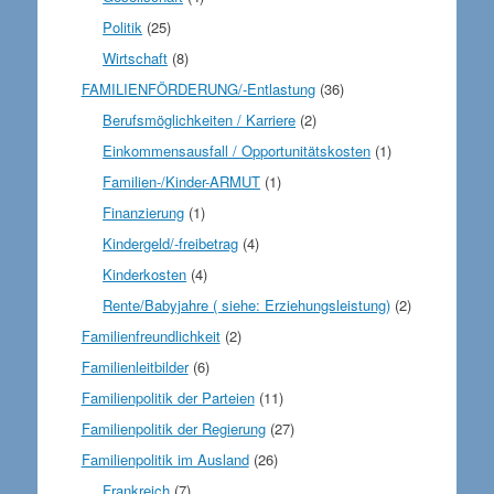
Politik
(25)
Wirtschaft
(8)
FAMILIENFÖRDERUNG/-Entlastung
(36)
Berufsmöglichkeiten / Karriere
(2)
Einkommensausfall / Opportunitätskosten
(1)
Familien-/Kinder-ARMUT
(1)
Finanzierung
(1)
Kindergeld/-freibetrag
(4)
Kinderkosten
(4)
Rente/Babyjahre ( siehe: Erziehungsleistung)
(2)
Familienfreundlichkeit
(2)
Familienleitbilder
(6)
Familienpolitik der Parteien
(11)
Familienpolitik der Regierung
(27)
Familienpolitik im Ausland
(26)
Frankreich
(7)