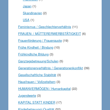
Japan
(1)
Skandinavien
(2)
USA
(1)
Feminismus / Geschlechterverhältnis
(11)
FRAUEN- / MÜTTERERWERBSTÄTIGKEIT
(6)
Frauenförderung / Frauenquote
(19)
Frühe Kindheit / Bindung
(10)
Frühkindliche Bildung
(3)
Ganztagsbetreuung/Schulen
(5)
Generationenverhältnis / Generationenkonflikt
(39)
Gesellschaftliche Stabilität
(3)
Hausfrauen / Vollzeiteltern
(3)
HUMANVERMÖGEN / Humankapital
(22)
Jugendwerte
(3)
KAPITAL STATT KINDER
(17)
Kinderbetreuung/-Qualität
(52)