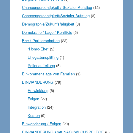
Chancengerechtigkeit / Sozialer Aufstieg
(12)
Chancengerechtigkeit/Sozialer Aufstieg
(3)
Demographie/Zukunfsfähigkeit
(3)
Demokratie / Lage / Konflikte
(5)
Ehe / Partnerschaften
(23)
"Homo-Ehe"
(5)
Ehegattensplitting
(1)
Rollenaufteilung
(5)
Einkommenslage von Familien
(1)
EINWANDERUNG
(79)
Entwicklung
(8)
Folgen
(27)
Integration
(24)
Kosten
(9)
Einwanderung / Folgen
(20)
EINWANDERUNG statt NACHWUCHSPFLEGE
(6)