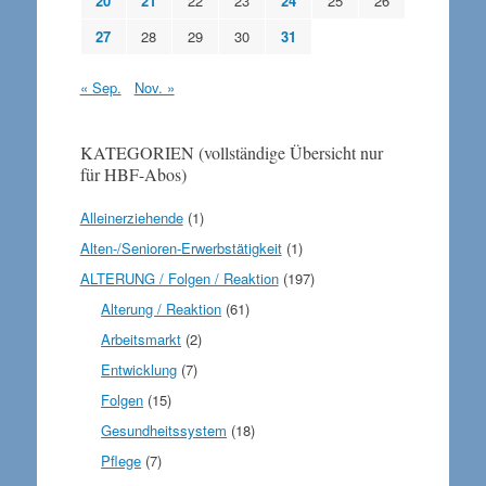
20
21
22
23
24
25
26
27
28
29
30
31
« Sep.
Nov. »
KATEGORIEN (vollständige Übersicht nur
für HBF-Abos)
Alleinerziehende
(1)
Alten-/Senioren-Erwerbstätigkeit
(1)
ALTERUNG / Folgen / Reaktion
(197)
Alterung / Reaktion
(61)
Arbeitsmarkt
(2)
Entwicklung
(7)
Folgen
(15)
Gesundheitssystem
(18)
Pflege
(7)