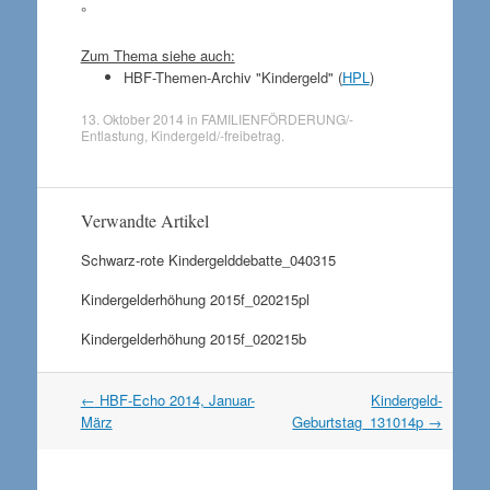
°
Zum Thema siehe auch:
HBF-Themen-Archiv "Kindergeld" (
HPL
)
13. Oktober 2014
in
FAMILIENFÖRDERUNG/-
Entlastung
,
Kindergeld/-freibetrag
.
Verwandte Artikel
Schwarz-rote Kindergelddebatte_040315
Kindergelderhöhung 2015f_020215pl
Kindergelderhöhung 2015f_020215b
Artikel
←
HBF-Echo 2014, Januar-
Kindergeld-
Navigation
März
Geburtstag_131014p
→