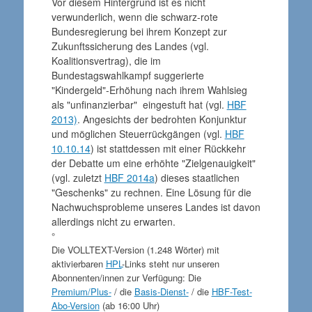
Vor diesem Hintergrund ist es nicht
verwunderlich, wenn die schwarz-rote
Bundesregierung bei ihrem Konzept zur
Zukunftssicherung des Landes (vgl.
Koalitionsvertrag), die im
Bundestagswahlkampf suggerierte
"Kindergeld"-Erhöhung nach ihrem Wahlsieg
als "unfinanzierbar" eingestuft hat (vgl.
HBF
2013)
. Angesichts der bedrohten Konjunktur
und möglichen Steuerrückgängen (vgl.
HBF
10.10.14
) ist stattdessen mit einer Rückkehr
der Debatte um eine erhöhte "Zielgenauigkeit"
(vgl. zuletzt
HBF 2014a
) dieses staatlichen
"Geschenks" zu rechnen. Eine Lösung für die
Nachwuchsprobleme unseres Landes ist davon
allerdings nicht zu erwarten.
°
Die VOLLTEXT-Version (1.248 Wörter) mit
aktivierbaren
HPL
-Links steht nur unseren
Abonnenten/innen zur Verfügung: Die
Premium/Plus-
/ die
Basis-Dienst-
/ die
HBF-Test-
Abo-Version
(ab 16:00 Uhr)