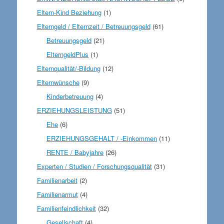
Eltern-Kind Beziehung
(1)
Elterngeld / Elternzeit / Betreuungsgeld
(61)
Betreuungsgeld
(21)
ElterngeldPlus
(1)
Elternqualität/-Bildung
(12)
Elternwünsche
(9)
Kinderbetreuung
(4)
ERZIEHUNGSLEISTUNG
(51)
Ehe
(6)
ERZIEHUNGSGEHALT / -Einkommen
(11)
RENTE / Babyjahre
(26)
Experten / Studien / Forschungsqualität
(31)
Familienarbeit
(2)
Familienarmut
(4)
Familienfeindlichkeit
(32)
Gesellschaft
(4)