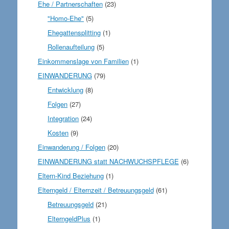
Ehe / Partnerschaften
(23)
"Homo-Ehe"
(5)
Ehegattensplitting
(1)
Rollenaufteilung
(5)
Einkommenslage von Familien
(1)
EINWANDERUNG
(79)
Entwicklung
(8)
Folgen
(27)
Integration
(24)
Kosten
(9)
Einwanderung / Folgen
(20)
EINWANDERUNG statt NACHWUCHSPFLEGE
(6)
Eltern-Kind Beziehung
(1)
Elterngeld / Elternzeit / Betreuungsgeld
(61)
Betreuungsgeld
(21)
ElterngeldPlus
(1)