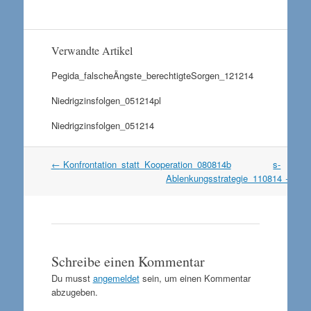
Verwandte Artikel
Pegida_falscheÄngste_berechtigteSorgen_121214
Niedrigzinsfolgen_051214pl
Niedrigzinsfolgen_051214
Artikel
←
Konfrontation_statt_Kooperation_080814b
s-
Navigation
Ablenkungsstrategie_110814
→
Schreibe einen Kommentar
Du musst
angemeldet
sein, um einen Kommentar
abzugeben.