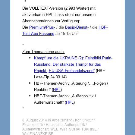
°
Die VOLLTEXT-Version (2.993 Wörter) mit
aktivierbaren HPL-Links steht nur unseren
Abonnenten/innen zur Verfügung:
Die
Premium/Plus-
/ die
Basis-Dienst-
/ die
HBF-
Test-Abo-Fassung
ab 15:15 Uhr
°
Zum Thema siehe auch:
Kampf um die
UKRAINE
(2): Feindbild Putin-
Russland: Der stärkste Trumpf für das
Projekt „EU-USA-Freihandelszone“
(HBF-
Lese-Tip 24.03.14)
HBF-Themen-Archiv „Alterung /….Folgen /
Reaktion“ (
HPL
)
HBF-Themen-Archiv „Außenpolitik /
Außenwirtschaft“ (
HPL
)
°
8. August 2014
in
Arbeitsmarkt / Konjunktur /
Finanzpolitik / Haushalte
,
Außenpolitik /
Außenwirtschaft
,
WELTWIRTSCHAFTSKRISE /
WeltFINANZKRISE
.