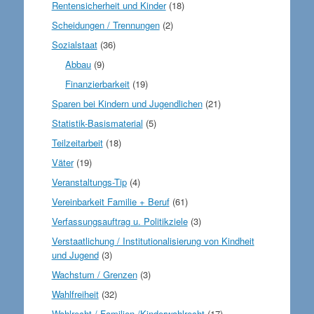
Rentensicherheit und Kinder
(18)
Scheidungen / Trennungen
(2)
Sozialstaat
(36)
Abbau
(9)
Finanzierbarkeit
(19)
Sparen bei Kindern und Jugendlichen
(21)
Statistik-Basismaterial
(5)
Teilzeitarbeit
(18)
Väter
(19)
Veranstaltungs-Tip
(4)
Vereinbarkeit Familie + Beruf
(61)
Verfassungsauftrag u. Politikziele
(3)
Verstaatlichung / Institutionalisierung von Kindheit
und Jugend
(3)
Wachstum / Grenzen
(3)
Wahlfreiheit
(32)
Wahlrecht / Familien-/Kinderwahlrecht
(17)