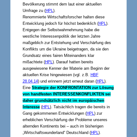
Bevölkerung stimmt dem laut einer aktuellen
Umfrage zu (
HP
L
).
Renommierte Wirtschaftsforscher halten diese
Entwicklung jedoch für höchst bedenklich (
HPL
).
Entgegen der Selbstwahrnehmung habe die
westliche Interessenpolitik der letzten Jahre
maßgeblich zur Entstehung und Verschärfung des
Konflikts um die Ukraine beigetragen, da sie den
Grundsatz eines fairen Miteinanders klar
mißachtete (
HPL
). Darauf hatten bereits
ausgewiesene Kenner der Materie am Beginn der
aktuellen Krise
hingewiesen (vgl. z.B.
HBF
28.04.14
) und erinnern jetzt erneut daran (
HPL
).
Eine
Strategie der
KONFRONTATION
zur Lösung
von handfesten
INTERESSENKONFLIKTEN
sei
daher grundsätzlich nicht im europäischen
Interesse
(
HPL
). Tatsächlich tragen die bereits in
Gang gekommenen Entwicklungen (
HPL
) zur
erheblichen Verschärfung der Probleme unseres
alternden Kontinents bei – auch im bisherigen
„Wirtschaftswunderland“ Deutschland (
HPL
).