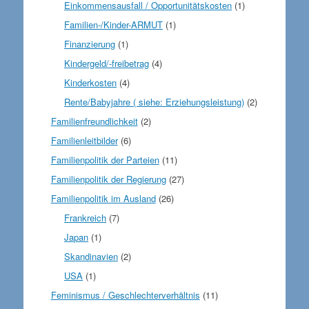
Einkommensausfall / Opportunitätskosten
(1)
Familien-/Kinder-ARMUT
(1)
Finanzierung
(1)
Kindergeld/-freibetrag
(4)
Kinderkosten
(4)
Rente/Babyjahre ( siehe: Erziehungsleistung)
(2)
Familienfreundlichkeit
(2)
Familienleitbilder
(6)
Familienpolitik der Parteien
(11)
Familienpolitik der Regierung
(27)
Familienpolitik im Ausland
(26)
Frankreich
(7)
Japan
(1)
Skandinavien
(2)
USA
(1)
Feminismus / Geschlechterverhältnis
(11)