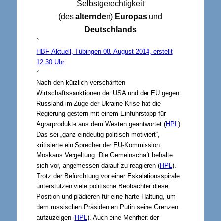
Selbstgerechtigkeit
(des
alternde
n)
Europas
und
Deutschlands
°
HBF-Aktuell, Tübingen 08. August 2014, erstellt
12:30 Uhr
°
Nach den kürzlich verschärften
Wirtschaftssanktionen der USA und der EU gegen
Russland im Zuge der Ukraine-Krise hat die
Regierung gestern mit einem Einfuhrstopp für
Agrarprodukte aus dem Westen geantwortet (
HPL
).
Das sei „ganz eindeutig politisch motiviert“,
kritisierte ein Sprecher der EU-Kommission
Moskaus Vergeltung. Die Gemeinschaft behalte
sich vor, angemessen darauf zu reagieren (
HPL
).
Trotz der Befürchtung vor einer Eskalationsspirale
unterstützen viele politische Beobachter diese
Position und plädieren für eine harte Haltung, um
dem russischen Präsidenten Putin seine Grenzen
aufzuzeigen (
HPL
). Auch eine Mehrheit der