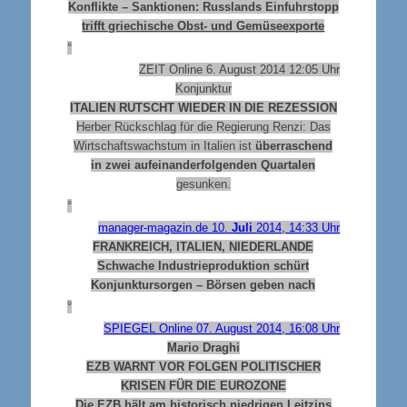
Konflikte – Sanktionen: Russlands Einfuhrstopp
trifft griechische Obst- und Gemüseexporte
°
ZEIT Online 6. August 2014 12:05 Uhr
Konjunktur
ITALIEN RUTSCHT WIEDER IN DIE REZESSION
Herber Rückschlag für die Regierung Renzi: Das
Wirtschaftswachstum in Italien ist
überraschend
in zwei aufeinanderfolgenden Quartalen
gesunken.
°
manager-magazin.de 10.
Juli
2014, 14:33 Uhr
FRANKREICH, ITALIEN, NIEDERLANDE
Schwache Industrieproduktion schürt
Konjunktursorgen – Börsen geben nach
°
SPIEGEL Online 07. August 2014, 16:08 Uhr
Mario Draghi
EZB WARNT VOR FOLGEN POLITISCHER
KRISEN FÜR DIE EUROZONE
Die EZB hält am historisch niedrigen Leitzins