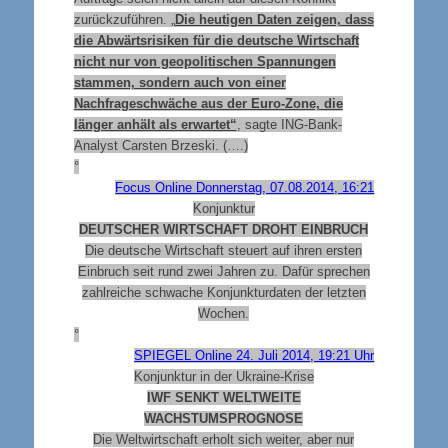
zurückzuführen. „
Die heutigen Daten zeigen, dass
die Abwärtsrisiken für die deutsche Wirtschaft
nicht nur von geopolitischen Spannungen
stammen, sondern auch von einer
Nachfrageschwäche aus der Euro-Zone, die
länger anhält als erwartet“
, sagte ING-Bank-
Analyst Carsten Brzeski. (….)
°
Focus Online Donnerstag, 07.08.2014, 16:21
Konjunktur
DEUTSCHER WIRTSCHAFT DROHT EINBRUCH
Die deutsche Wirtschaft steuert auf ihren ersten
Einbruch seit rund zwei Jahren zu. Dafür sprechen
zahlreiche schwache Konjunkturdaten der letzten
Wochen.
°
SPIEGEL Online 24. Juli 2014, 19:21 Uhr
Konjunktur in der Ukraine-Krise
IWF SENKT WELTWEITE
WACHSTUMSPROGNOSE
Die Weltwirtschaft erholt sich weiter, aber nur