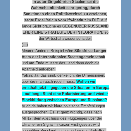
In autoritär geführten Staaten sei die
Wahrscheinlichkeit sehr gering, durch
Sanktionen einen Politikwechsel zu erreichen,
sagte Erdal Yalcin vom Ifo-Institut
im DLF. Auf
lange Sicht brauche es
GEGENÜBER RUSSLAND
EHER EINE STRATEGIE DER INTEGRATION
, so
der Wirtschaftswissenschaftler.
(…)
Meurer: Anderes Beispiel wäre
Südafrika: Langer
Atem der internationalen Staatengemeinschaft
und am Ende musste das Land dann doch die
Apartheid aufgeben.
Yalcin: Ja, das sind, denke ich, die Dimensionen,
über die man auch reden muss.
Wollen wir
ernsthaft jetzt – gegeben die Situation in Europa
– auf lange Sicht eine Polarisierung und wieder
Blockbildung zwischen Europa und Russland?
Auch da haben wir klare politische Empfehlungen
ausgesprochen. Es ist ganz wichtig, dass nach
MH17, dem Abschuss des Flugzeuges über der
Ukraine, ein Signal in kurzer Frist gesetzt wird
gegenüber Russland, insbesondere das Verhalten,