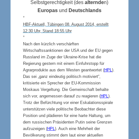
Selbstgerechtigkeit (des
alternde
n)
Europas
und
Deutschlands
°
HBF-Aktuell, Tübingen 08. August 2014, erstellt
12:30 Uhr, Stand 18:55 Uhr
°
Nach den kürzlich verschärften
Wirtschaftssanktionen der USA und der EU gegen
Russland im Zuge der Ukraine-Krise hat die
Regierung gestern mit einem Einfuhrstopp für
Agrarprodukte aus dem Westen geantwortet (
HPL
).
Das sei „ganz eindeutig politisch motiviert“,
kritisierte ein Sprecher der EU-Kommission
Moskaus Vergeltung. Die Gemeinschaft behalte
sich vor, angemessen darauf zu reagieren (
HPL
).
Trotz der Befürchtung vor einer Eskalationsspirale
unterstützen viele politische Beobachter diese
Position und plädieren für eine harte Haltung, um
dem russischen Präsidenten Putin seine Grenzen
aufzuzeigen (
HPL
). Auch eine Mehrheit der
Bevölkerung stimmt dem laut einer aktuellen