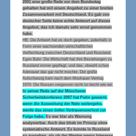
2001 eine große Rede vor dem Bundestag
gehalten hat mit einem Angebot zu einer breiten
Zusammenarbeit mit Deutschland. Es gab von
deutscher Seite keine echte Antwort auf dieses
Angebot, das ich damals sehr ernst genommen
habe.
HB:
Die Antwort hat es doch gegeben, jedenfalls in
Form einer wachsenden wirtschaftlichen
Verflechtung zwischen Deutschland und Russland.
E
gon Bahr: Die Wirtschaft hat ihre Beziehungen zu
Russland immer gepflegt, und das, obwohl schon
Adenauer das gar nicht mochte. Der große
Aufschwung kam nach dem Moskauer Vertrag
1970. Die Russen vergessen nicht so leicht wie wir.
In seiner Rede auf der Münchener
Sicherheitskonferenz 2007 hat Putin gewarnt,
wenn die Ausweitung der Nato weitergehe,
werde das einen tiefen Vertrauensverlust zur
Folge habe.
Es war klar als Warnung
analysierbar. Auch das blieb im Prinzip ohne
systematische Antwort. Es konnte in Russland
so aussehen, als ob der Westen wenig Interesse