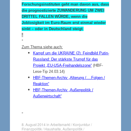
Forschungsinstituten geht man davon aus, dass
die prognostizierte
ZUWANDERUNG UM ZWEI
DRITTEL FALLEN WÜRDE
, wenn die
Joblosigkeit im Euro-Raum erst einmal wieder
sinkt – oder
in
Deutschland steigt
.
°
°
Zum Thema siehe auch:
Kampf um die
UKRAINE
(2): Feindbild Putin-
Russland: Der stärkste Trumpf für das
Projekt „EU-USA-Freihandelszone“
(HBF-
Lese-Tip 24.03.14)
HBF-Themen-Archiv „Alterung /….Folgen /
Reaktion“
HBF-Themen-Archiv „Außenpolitik /
Außenwirtschaft“
°
8. August 2014
in
Arbeitsmarkt / Konjunktur /
Finanzpolitik / Haushalte
,
Außenpolitik /