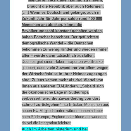
Mangel an Fachkräften künftig zu lindern,
braucht die Republik aber auch Reformen.
(….)
Wenn es Deutschland gelänge, auch
in
Zukunft Jahr für Jahr per saldo rund 400 000
Menschen anzulocken, könne die
Bevölkerungszahl konstant gehalten werden,
haben Forscher berechnet. Der gefürchtete
demografische Wandel – die Deutschen
bekommen zu wenig Kinder und werden immer
älter – würde dann tatsächlich ausfallen.
Doch es gibt einen Haken: Experten wie Brücker
glauben, dass
viele Zuwanderer vor allem wegen
der Wirtschaftskrise
in
ihrer Heimat zugezogen
sind. Zuletzt kamen mehr als drei Viertel von
ihnen aus anderen EU-Ländern. „Sobald sich
die ökonomische Lage
in
Südeuropa
verbessert, wird die Zuwanderung von dort
schnell zurückgehen“
, so Brücker. Menschen aus
neuen EU-Mitgliedstaaten würden ohnehin lieber
nach Südeuropa, England oder Irland auswandern,
da sei die Integration leichter.
Auch im Arbeitsministerium und bei