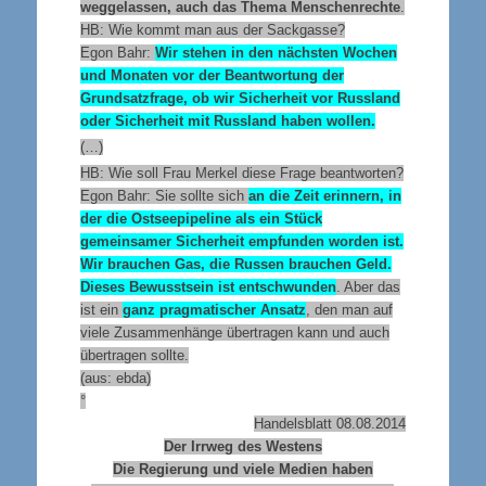
weggelassen, auch das Thema Menschenrechte
.
HB: Wie kommt man aus der Sackgasse?
E
gon Bahr:
Wir stehen in den nächsten Wochen
und Monaten vor der Beantwortung der
Grundsatzfrage, ob wir Sicherheit vor Russland
oder Sicherheit mit Russland haben wollen.
(…)
HB: Wie soll Frau Merkel diese Frage beantworten?
Egon Bahr: Sie sollte sich
an die Zeit erinnern, in
der die Ostseepipeline als ein Stück
gemeinsamer Sicherheit empfunden worden ist.
Wir brauchen Gas, die Russen brauchen Geld.
Dieses Bewusstsein ist entschwunden
. Aber das
ist ein
ganz pragmatischer Ansatz
, den man auf
viele Zusammenhänge übertragen kann und auch
übertragen sollte.
(aus: ebda)
°
Handelsblatt 08.08.2014
Der Irrweg des Westens
Die Regierung und viele Medien haben