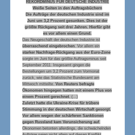
REKORDMINUS FÜR DEUTSCHE INDUSTRIE
Weiße Seiten in den Auftragsbüchern
Die Aufträge der deutschen Industrie sind im
Juni um 3,2 Prozent gesunken. Dies ist der
größte Rückgang seit drei Jahren. Hierfür gibt
es vor allem einen Grund.
Das Neugeschäft der deutschen Industrie ist
überraschend eingebrochen
. Vor allem ein
starker Nachfrage-Rückgang aus der Euro-Zone
sorgte im Juni für das größte Auftragsminus seit
September 2011. Insgesamt gingen die
Bestellungen um 3,2 Prozent zum Vormonat
zurück, wie das Statistische Bundesamt am
Mittwoch mitteilte.
Von Reuters befragte
Ökonomen hingegen hatten mit einem Plus von
einem Prozent gerechnet
. (…)
Zuletzt hatte die Ukraine-Krise für trübere
Stimmung in der deutschen Wirtschaft gesorgt.
Vor allem wegen der schärferen Sanktionen
gegen Russland kam Verunsicherung auf
.
Ökonomen betonten allerdings, die schwächelnden
Aufträge seien nicht allein auf diesen Konflikt