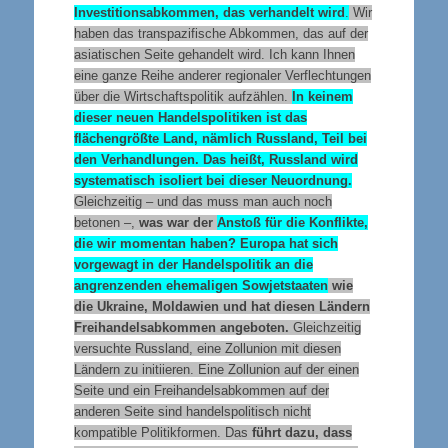
Investitionsabkommen, das verhandelt wird
.
Wir
haben das transpazifische Abkommen, das auf der
asiatischen Seite gehandelt wird. Ich kann Ihnen
eine ganze Reihe anderer regionaler Verflechtungen
über die Wirtschaftspolitik aufzählen.
In keinem
dieser neuen Handelspolitiken ist das
flächengrößte Land, nämlich Russland, Teil bei
den Verhandlungen. Das heißt, Russland wird
systematisch isoliert bei dieser Neuordnung.
Gleichzeitig – und das muss man auch noch
betonen –,
was war der
Anstoß für die Konflikte,
die wir momentan haben? Europa hat sich
vorgewagt in der Handelspolitik an die
angrenzenden ehemaligen Sowjetstaaten
wie
die Ukraine, Moldawien und hat diesen Ländern
Freihandelsabkommen angeboten.
Gleichzeitig
versuchte Russland, eine Zollunion mit diesen
Ländern zu initiieren. Eine Zollunion auf der einen
Seite und ein Freihandelsabkommen auf der
anderen Seite sind handelspolitisch nicht
kompatible Politikformen. Das
führt dazu, dass