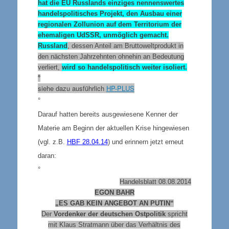
hat die EU Russlands einziges nennenswertes
handelspolitisches Projekt, den Ausbau einer
regionalen Zollunion auf dem Territorium der
ehemaligen UdSSR, unmöglich gemacht.
Russland
, dessen Anteil am Bruttoweltprodukt in
den nächsten Jahrzehnten ohnehin an Bedeutung
verliert,
wird so handelspolitisch weiter isoliert.
°
siehe dazu ausführlich
HP-PLUS
°
Darauf hatten bereits ausgewiesene Kenner der
Materie am Beginn der aktuellen Krise hingewiesen
(vgl. z.B.
HBF 28.04.14
) und erinnern jetzt erneut
daran:
°
Handelsblatt 08.08.2014
EGON BAHR
„ES GAB KEIN ANGEBOT AN PUTIN“
Der
Vordenker der deutschen Ostpolitik
spricht
mit Klaus Stratmann über das Verhältnis des