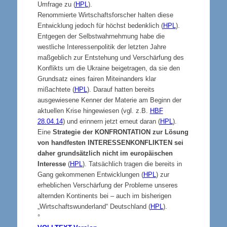
Umfrage zu (
HP
L
).
Renommierte Wirtschaftsforscher halten diese
Entwicklung jedoch für höchst bedenklich (
HPL
).
Entgegen der Selbstwahrnehmung habe die
westliche Interessenpolitik der letzten Jahre
maßgeblich zur Entstehung und Verschärfung des
Konflikts um die Ukraine beigetragen, da sie den
Grundsatz eines fairen Miteinanders klar
mißachtete (
HPL
). Darauf hatten bereits
ausgewiesene Kenner der Materie am Beginn der
aktuellen Krise hingewiesen (vgl. z.B.
HBF
28.04.14
) und erinnern jetzt erneut daran (
HPL
).
Eine
Strategie der
KONFRONTATION
zur Lösung
von handfesten
INTERESSENKONFLIKTEN
sei
daher grundsätzlich nicht im europäischen
Interesse
(
HPL
). Tatsächlich tragen die bereits in
Gang gekommenen Entwicklungen (
HPL
) zur
erheblichen Verschärfung der Probleme unseres
alternden Kontinents bei – auch im bisherigen
„Wirtschaftswunderland“ Deutschland (
HPL
).
°