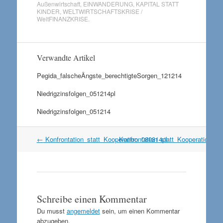
Außenwirtschaft
,
EINWANDERUNG
,
KAPITAL STATT
KINDER
,
WELTWIRTSCHAFTSKRISE /
WeltFINANZKRISE
.
Verwandte Artikel
Pegida_falscheÄngste_berechtigteSorgen_121214
Niedrigzinsfolgen_051214pl
Niedrigzinsfolgen_051214
Artikel
←
Konfrontation_statt_Kooperation_080814pl
Konfrontation_statt_Kooperation_0
Navigation
Schreibe einen Kommentar
Du musst
angemeldet
sein, um einen Kommentar
abzugeben.