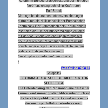
Reform im Bundesrat abgenickt und soll nun durch
Veröffentlichung schnell in Kraft treten
Ralf Streck
Die Lage bei deutschen Lebensversicherungen
dürfte durch die Nullzinspolitik der Europäischen
Zentralbank EZB) dramatisch sein. Kaum anders
lässt sich die Eile der Bundesregierung erklären,
mit der das Lebensversicherungsreformgesetz
(LVRG) durch das Parlament gepeitscht wurde
,
obwohl sogar einige Bundesländer Kritik an den
„sehr kurzfristigen Beratungen im
Gesetzgebungsverfahren“ geübt hatten.
°
Welt Online 07.08.14
Geldpolitik
EZB BRINGT DEUTSCHE BETRIEBSRENTE IN
SCHIEFLAGE
Die Unterdeckung der Pensionspläne deutscher
Firmen wird immer größer. Mitverantwortlich ist
die laxe Geldpolitik der EZB – und angesichts
der
niedrigen Inflation
könnte es noch