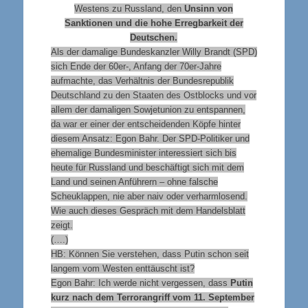
Westens zu Russland, den
Unsinn von
Sanktionen und die hohe Erregbarkeit der
Deutschen.
Als der damalige Bundeskanzler Willy Brandt (SPD)
sich Ende der 60er-, Anfang der 70er-Jahre
aufmachte, das Verhältnis der Bundesrepublik
Deutschland zu den Staaten des Ostblocks und vor
allem der damaligen Sowjetunion zu entspannen,
da war er einer der entscheidenden Köpfe hinter
diesem Ansatz: Egon Bahr. Der SPD-Politiker und
ehemalige Bundesminister interessiert sich bis
heute für Russland und beschäftigt sich mit dem
Land und seinen Anführern – ohne falsche
Scheuklappen, nie aber naiv oder verharmlosend.
Wie auch dieses Gespräch mit dem Handelsblatt
zeigt.
(….)
HB: Können Sie verstehen, dass Putin schon seit
langem vom Westen enttäuscht ist?
E
gon Bahr: Ich werde nicht vergessen, dass
Putin
kurz nach dem Terrorangriff vom 11. September