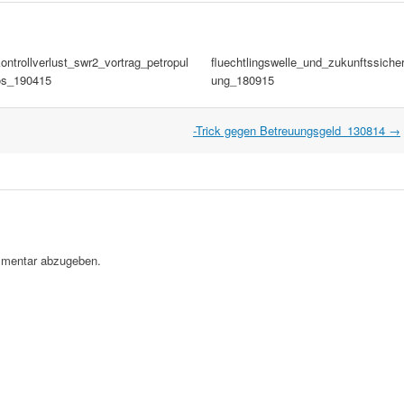
ontrollverlust_swr2_vortrag_petropul
fluechtlingswelle_und_zukunftssiche
os_190415
ung_180915
-Trick gegen Betreuungsgeld_130814
→
mentar abzugeben.