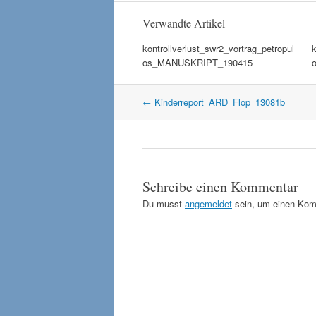
Verwandte Artikel
kontrollverlust_swr2_vortrag_petropul
k
os_MANUSKRIPT_190415
Artikel
←
Kinderreport_ARD_Flop_13081b
Navigation
Schreibe einen Kommentar
Du musst
angemeldet
sein, um einen Kom