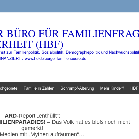
R BÜRO FÜR FAMILIENFRA
RHEIT (HBF)
nst zur Familienpolitik, Sozialpolitik, Demographiepolitik und Nachwuchspo
IERT / www.heidelberger-familienbuero.de
chgebiete
Familie in Zahlen
Schrumpf-Alterung
Mehr Kinder?
HBF 
ARD
-Report „enthüllt“:
ILIENPARADIES!
– Das Volk hat es bloß noch nicht
gemerkt!
Medien mit „Mythen aufräumen“…