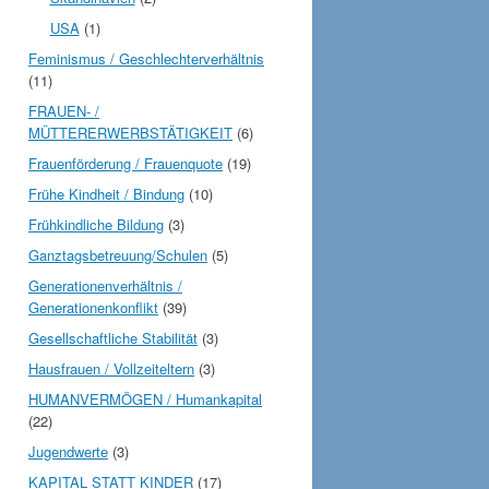
USA
(1)
Feminismus / Geschlechterverhältnis
(11)
FRAUEN- /
MÜTTERERWERBSTÄTIGKEIT
(6)
Frauenförderung / Frauenquote
(19)
Frühe Kindheit / Bindung
(10)
Frühkindliche Bildung
(3)
Ganztagsbetreuung/Schulen
(5)
Generationenverhältnis /
Generationenkonflikt
(39)
Gesellschaftliche Stabilität
(3)
Hausfrauen / Vollzeiteltern
(3)
HUMANVERMÖGEN / Humankapital
(22)
Jugendwerte
(3)
KAPITAL STATT KINDER
(17)