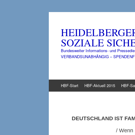
HEIDELBERGE
SOZIALE SICHE
Bundesweiter Informations- und Pressedie
VERBANDSUNABHÄNGIG – SPENDENFINANZ
Zum
HBF-Start
HBF-Aktuell 2015
HBF-Sa
Inhalt
springen
DEUTSCHLAND IST FAM
/ Wenn 