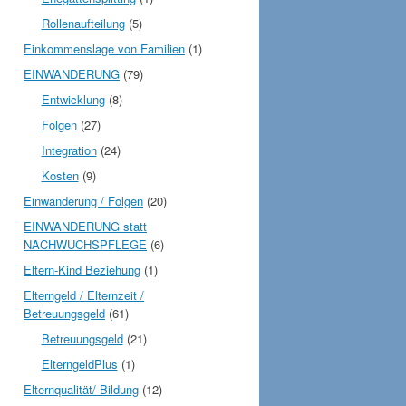
Rollenaufteilung
(5)
Einkommenslage von Familien
(1)
EINWANDERUNG
(79)
Entwicklung
(8)
Folgen
(27)
Integration
(24)
Kosten
(9)
Einwanderung / Folgen
(20)
EINWANDERUNG statt
NACHWUCHSPFLEGE
(6)
Eltern-Kind Beziehung
(1)
Elterngeld / Elternzeit /
Betreuungsgeld
(61)
Betreuungsgeld
(21)
ElterngeldPlus
(1)
Elternqualität/-Bildung
(12)