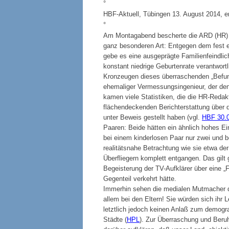
°
HBF-Aktuell, Tübingen 13. August 2014, er
°
Am Montagabend bescherte die ARD (HR)
ganz besonderen Art: Entgegen dem fest 
gebe es eine ausgeprägte Familienfeindlich
konstant niedrige Geburtenrate verantwortl
Kronzeugen dieses überraschenden „Befunds
ehemaliger Vermessungsingenieur, der den
kamen viele Statistiken, die die HR-Redakt
flächendeckenden Berichterstattung über d
unter Beweis gestellt haben (vgl.
HBF 30.
Paaren: Beide hätten ein ähnlich hohes 
bei einem kinderlosen Paar nur zwei und 
realitätsnahe Betrachtung wie sie etwa der 
Überfliegern komplett entgangen. Das gilt 
Begeisterung der TV-Aufklärer über eine „F
Gegenteil verkehrt hätte.
Immerhin sehen die medialen Mutmacher d
allem bei den Eltern! Sie würden sich ihr 
letztlich jedoch keinen Anlaß zum demog
Städte (
HPL
). Zur Überraschung und Beruh