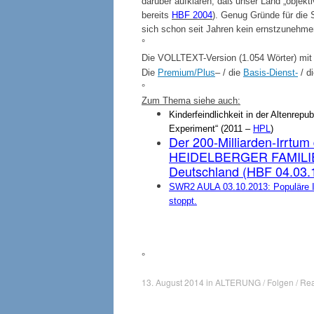
darüber aufklären, daß unser Land „objekt
bereits
HBF 2004
). Genug Gründe für die
sich schon seit Jahren kein ernstzunehme
°
Die VOLLTEXT-Version (1.054 Wörter) mit 
Die
Premium/Plus
– / die
Basis-Dienst-
/ d
°
Zum Thema siehe auch:
Kinderfeindlichkeit in der Altenrepu
Experiment“ (2011 –
HPL
)
Der 200-Milliarden-Irr
HEIDELBERGER FAMILIENB
Deutschland (HBF 04.03.
SWR2 AULA 03.10.2013: Populäre I
stoppt.
°
13. August 2014
in
ALTERUNG / Folgen / Rea