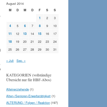
August 2014
M
D
M
D
F
S
S
r
1
2
3
4
5
6
7
8
9
10
11
12
13
14
15
16
17
18
19
20
21
22
23
24
25
26
27
28
29
30
31
)
« Juli
Sep. »
e
n
KATEGORIEN (vollständige
Übersicht nur für HBF-Abos)
Alleinerziehende
(1)
Alten-/Senioren-Erwerbstätigkeit
(1)
ALTERUNG / Folgen / Reaktion
(197)