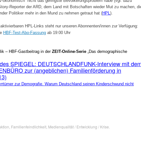
iv-ökonomisch“ nicht das geringste Bevölkerungsproblem habe (vgl. dazu
 Story-Reporter der ARD, dem Land mit Botschaften wieder Mut zu machen, di
nder Politiker mehr in den Mund zu nehmen getraut hat (
HPL
).
aktivierbaren HPL-Links steht nur unseren Abonnenten/innen zur Verfügung:
ie
HBF-Test-Abo-Fassung
ab 19:00 Uhr
blik – HBF-Gastbeitrag in der
ZEIT-Online-Serie
„Das demographische
tum des SPIEGEL: DEUTSCHLANDFUNK-Interview mit de
ÜRO zur (angeblichen) Familienförderung in
13)
rrtümer zur Demografie. Warum Deutschland seinen Kinderschwund nicht
ktion
,
Familienfeindlichkeit
,
Medienqualität / Entwicklung / Krise
.