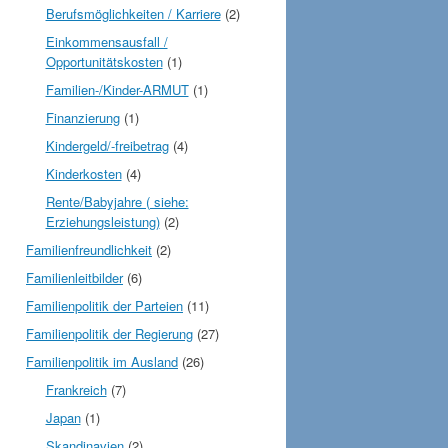
Berufsmöglichkeiten / Karriere
(2)
Einkommensausfall /
Opportunitätskosten
(1)
Familien-/Kinder-ARMUT
(1)
Finanzierung
(1)
Kindergeld/-freibetrag
(4)
Kinderkosten
(4)
Rente/Babyjahre ( siehe:
Erziehungsleistung)
(2)
Familienfreundlichkeit
(2)
Familienleitbilder
(6)
Familienpolitik der Parteien
(11)
Familienpolitik der Regierung
(27)
Familienpolitik im Ausland
(26)
Frankreich
(7)
Japan
(1)
Skandinavien
(2)