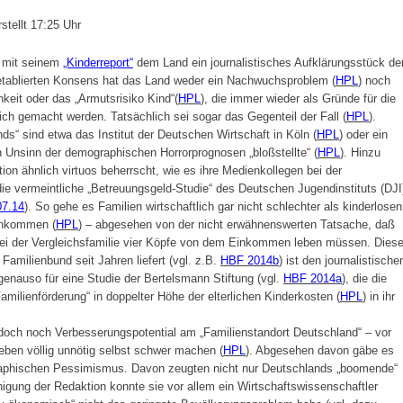
stellt 17:25 Uhr
 mit seinem
„Kinderreport“
dem Land ein journalistisches Aufklärungsstück de
etablierten Konsens hat das Land weder ein Nachwuchsproblem (
HPL
) noch
keit oder das „Armutsrisiko Kind“(
HPL
), die immer wieder als Gründe für die
ich gemacht werden. Tatsächlich sei sogar das Gegenteil der Fall (
HPL
).
“ sind etwa das Institut der Deutschen Wirtschaft in Köln (
HPL
) oder ein
 Unsinn der demographischen Horrorprognosen „bloßstellte“ (
HPL
). Hinzu
ion ähnlich virtuos beherrscht, wie es ihre Medienkollegen bei der
ie vermeintliche „Betreuungsgeld-Studie“ des Deutschen Jugendinstituts (DJI
07.14
). So gehe es Familien wirtschaftlich gar nicht schlechter als kinderlosen
Einkommen (
HPL
) – abgesehen von der nicht erwähnenswerten Tatsache, daß
bei der Vergleichsfamilie vier Köpfe von dem Einkommen leben müssen. Dies
Familienbund seit Jahren liefert (vgl. z.B.
HBF 2014b
) ist den journalistische
genauso für eine Studie der Bertelsmann Stiftung (vgl.
HBF 2014a
), die die
amilienförderung“ in doppelter Höhe der elterlichen Kinderkosten (
HPL
) in ihr
och noch Verbesserungspotential am „Familienstandort Deutschland“ – vor
Leben völlig unnötig selbst schwer machen (
HPL
). Abgesehen davon gäbe es
raphischen Pessimismus. Davon zeugten nicht nur Deutschlands „boomende“
igung der Redaktion konnte sie vor allem ein Wirtschaftswissenschaftler