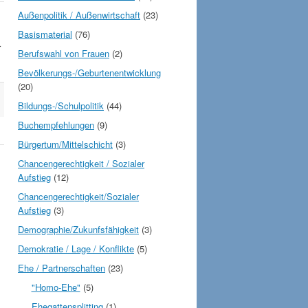
Außenpolitik / Außenwirtschaft
(23)
Basismaterial
(76)
r
Berufswahl von Frauen
(2)
Bevölkerungs-/Geburtenentwicklung
(20)
Bildungs-/Schulpolitik
(44)
Buchempfehlungen
(9)
Bürgertum/Mittelschicht
(3)
Chancengerechtigkeit / Sozialer
Aufstieg
(12)
Chancengerechtigkeit/Sozialer
Aufstieg
(3)
Demographie/Zukunfsfähigkeit
(3)
Demokratie / Lage / Konflikte
(5)
Ehe / Partnerschaften
(23)
"Homo-Ehe"
(5)
Ehegattensplitting
(1)