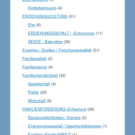
Kinderbetreuung
(4)
ERZIEHUNGSLEISTUNG
(51)
Ehe
(6)
ERZIEHUNGSGEHALT / -Einkommen
(11)
RENTE / Babyjahre
(26)
Experten / Studien / Forschungsqualität
(31)
Familienarbeit
(2)
Familienarmut
(4)
Familienfeindlichkeit
(32)
Gesellschaft
(4)
Politik
(25)
Wirtschaft
(8)
FAMILIENFÖRDERUNG/-Entlastung
(36)
Berufsmöglichkeiten / Karriere
(2)
Einkommensausfall / Opportunitätskosten
(1)
Familien-/Kinder-ARMUT
(1)