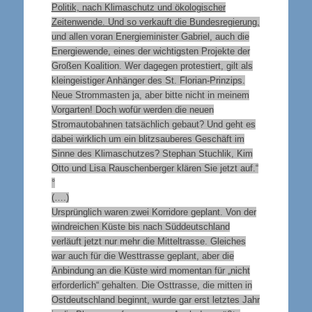
Politik, nach Klimaschutz und ökologischer
Zeitenwende. Und so verkauft die Bundesregierung,
und allen voran Energieminister Gabriel, auch die
Energiewende, eines der wichtigsten Projekte der
Großen Koalition. Wer dagegen protestiert, gilt als
kleingeistiger Anhänger des St. Florian-Prinzips.
Neue Strommasten ja, aber bitte nicht in meinem
Vorgarten! Doch wofür werden die neuen
Stromautobahnen tatsächlich gebaut? Und geht es
dabei wirklich um ein blitzsauberes Geschäft im
Sinne des Klimaschutzes? Stephan Stuchlik, Kim
Otto und Lisa Rauschenberger klären Sie jetzt auf.“
°
(….)
Ursprünglich waren zwei Korridore geplant. Von der
windreichen Küste bis nach Süddeutschland
verläuft jetzt nur mehr die Mitteltrasse. Gleiches
war auch für die Westtrasse geplant, aber die
Anbindung an die Küste wird momentan für „nicht
erforderlich“ gehalten. Die Osttrasse, die mitten in
Ostdeutschland beginnt, wurde gar erst letztes Jahr