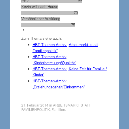
PR?………………………………….66
Kevin will nach Hause
……………………………………70
Versöhnlicher Ausklang
………………………………….75
°
Zum Thema siehe auch:
HBF-Themen-Archiv „Arbeitmarkt- statt
Familienpolitik“
HBF-Themen-Archiv
„Kinderbetreuung/Qualität“
HBF-Themen-Archiv „Keine Zeit für Familie /
Kinder“
HBF-Themen-Archiv
„Erziehungsgehalt/Einkommen“
21. Februar 2014
in
ARBEITSMARKT STATT
FAMILIENPOLITIK
,
Familien
.