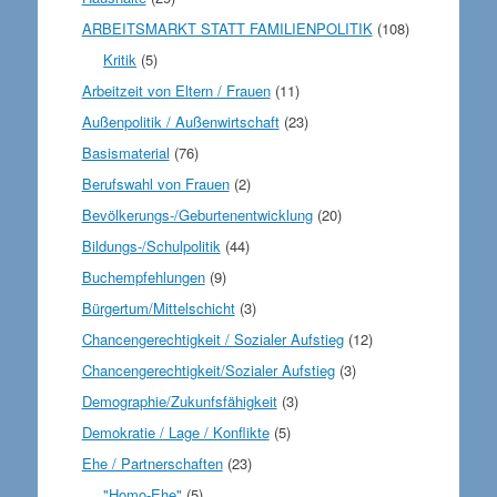
ARBEITSMARKT STATT FAMILIENPOLITIK
(108)
Kritik
(5)
Arbeitzeit von Eltern / Frauen
(11)
Außenpolitik / Außenwirtschaft
(23)
Basismaterial
(76)
Berufswahl von Frauen
(2)
Bevölkerungs-/Geburtenentwicklung
(20)
Bildungs-/Schulpolitik
(44)
Buchempfehlungen
(9)
Bürgertum/Mittelschicht
(3)
Chancengerechtigkeit / Sozialer Aufstieg
(12)
Chancengerechtigkeit/Sozialer Aufstieg
(3)
Demographie/Zukunfsfähigkeit
(3)
Demokratie / Lage / Konflikte
(5)
Ehe / Partnerschaften
(23)
"Homo-Ehe"
(5)