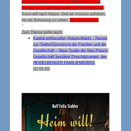
Gleichberechtigung, nicht die Märkte, nicht die
Anleger, nicht die Arbeitswelt, nicht die Ideologie
.
Kevin will nach Hause. Und wir müssen aufhören,
ihn als Belastung zu sehen.
Wir
müssen ihn
)
°
Zum Thema siehe auch:
Kapital entfesselter (Arbeits)Markt – Rezept
zur (Selbst)Zerstörung der Familien und der
Gesellschaft – Neue Studie der Max-Planck-
Gesellschaft bestätigt
Einschätzungen des
HEIDELBERGER FAMILIENBÜROS
(11.01.10)