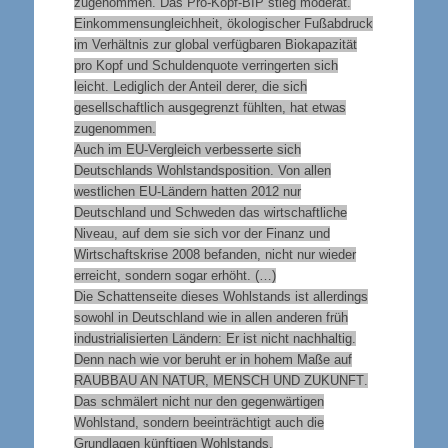
zugenommen. Das Pro-Kopf-BIP stieg moderat.
Einkommensungleichheit, ökologischer Fußabdruck
im Verhältnis zur global verfügbaren Biokapazität
pro Kopf und Schuldenquote verringerten sich
leicht. Lediglich der Anteil derer, die sich
gesellschaftlich ausgegrenzt fühlten, hat etwas
zugenommen.
Auch im EU-Vergleich verbesserte sich
Deutschlands Wohlstandsposition. Von allen
westlichen EU-Ländern hatten 2012 nur
Deutschland und Schweden das wirtschaftliche
Niveau, auf dem sie sich vor der Finanz und
Wirtschaftskrise 2008 befanden, nicht nur wieder
erreicht, sondern sogar erhöht. (…)
Die Schattenseite dieses Wohlstands ist allerdings
sowohl in Deutschland wie in allen anderen früh
industrialisierten Ländern: Er ist nicht nachhaltig.
Denn nach wie vor beruht er in hohem Maße auf
RAUBBAU AN NATUR, MENSCH UND ZUKUNFT
.
Das schmälert nicht nur den gegenwärtigen
Wohlstand, sondern beeinträchtigt auch die
Grundlagen künftigen Wohlstands.