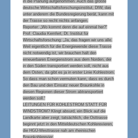
in die Planung aufgenommen. Auch das größte
deutsche Wirtschaftsforschungsinstitut, DIW, das
unter anderem die Bundesregierung berät, kann mit
der Trasse so recht nichts anfangen.
Reporter: „Wo kommt denn die auf einmal her?“
Prof. Claudia Kemfert, Dt. Institut für
Wirtschaftsforschung: „Ja, das fragen wir uns alle.
Weil eigentlich für die Energiewende diese Trasse
nicht notwendig ist, wir brauchen halt den
erneuerbaren Energienstrom aus dem Norden, der
in den Süden transportiert werden soll, nicht aus
dem Osten, da gibt es ja in erster Linie Kohlestrom.
So dass man schon vermuten kann, dass es durch
den Bau und den Einsatz neuer Braunkohle in
diesen Regionen dieser Strom abtransportiert
werden soll.“
LEITUNGEN FÜR KOHLESTROM STATT FÜR
WINDSTROM?
Klingt absurd, ein Blick auf die
Landkarte aber zeigt, tatsächlich, die Osttrasse
beginnt jetzt in den Mitteldeutschen Kohlerevieren,
die HGÜ-Westtrasse nah am rheinischen
Braunkohlerevier.