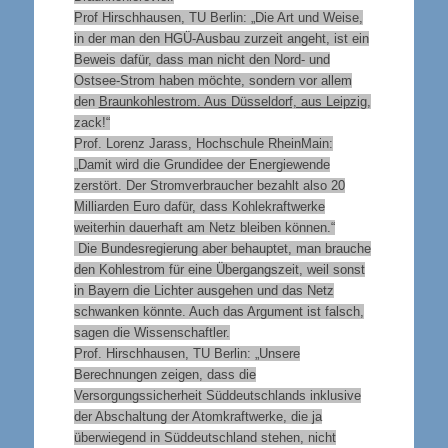
Prof Hirschhausen, TU Berlin: „Die Art und Weise,
in der man den HGÜ-Ausbau zurzeit angeht, ist ein
Beweis dafür, dass man nicht den Nord- und
Ostsee-Strom haben möchte, sondern vor allem
den
Braunkohlestrom. Aus Düsseldorf, aus Leipzig
,
zack!“
Prof. Lorenz Jarass, Hochschule RheinMain:
„Damit wird die Grundidee der Energiewende
zerstört. Der Stromverbraucher bezahlt also 20
Milliarden Euro dafür, dass Kohlekraftwerke
weiterhin dauerhaft am Netz bleiben können.“
Die Bundesregierung aber behauptet, man brauche
den Kohlestrom für eine Übergangszeit, weil sonst
in Bayern die Lichter ausgehen und das Netz
schwanken könnte. Auch das Argument ist falsch,
sagen die Wissenschaftler.
Prof. Hirschhausen, TU Berlin: „Unsere
Berechnungen zeigen, dass die
Versorgungssicherheit Süddeutschlands inklusive
der Abschaltung der Atomkraftwerke, die ja
überwiegend in Süddeutschland stehen, nicht