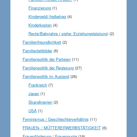
Finanzierung
(1)
Kindergeld/-freibetrag
(4)
Kinderkosten
(4)
Rente/Babyjahre ( siehe: Erziehungsleistung)
(2)
Familienfreundlichkeit
(2)
Familienleitbilder
(6)
Familienpolitik der Parteien
(11)
Familienpolitik der Regierung
(27)
Familienpolitik im Ausland
(26)
Frankreich
(7)
Japan
(1)
Skandinavien
(2)
USA
(1)
Feminismus / Geschlechterverhältnis
(11)
FRAUEN- / MÜTTERERWERBSTÄTIGKEIT
(6)
Frauenförderung / Frauenquote
(19)