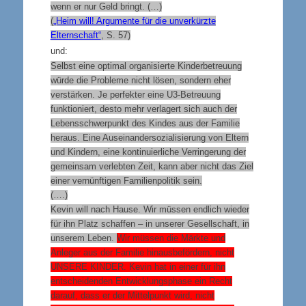
wenn er nur Geld bringt. (…)
(
„Heim will! Argumente für die unverkürzte
Elternschaft“
, S. 57)
und:
Selbst eine optimal organisierte Kinderbetreuung
würde die Probleme nicht lösen, sondern eher
verstärken. Je perfekter eine U3-Betreuung
funktioniert, desto mehr verlagert sich auch der
Lebensschwerpunkt des Kindes aus der Familie
heraus. Eine Auseinandersozialisierung von Eltern
und Kindern, eine kontinuierliche Verringerung der
gemeinsam verlebten Zeit, kann aber nicht das Ziel
einer vernünftigen Familienpolitik sein.
(….)
Kevin will nach Hause. Wir müssen endlich wieder
für ihn Platz schaffen – in unserer Gesellschaft, in
unserem Leben.
Wir müssen die Märkte und
Anleger aus der Familie hinausbefördern, nicht
UNSERE KINDER
. Kevin hat in einer für ihn
entscheidenden Entwicklungsphase ein Recht
darauf, dass er der Mittelpunkt wird, nicht