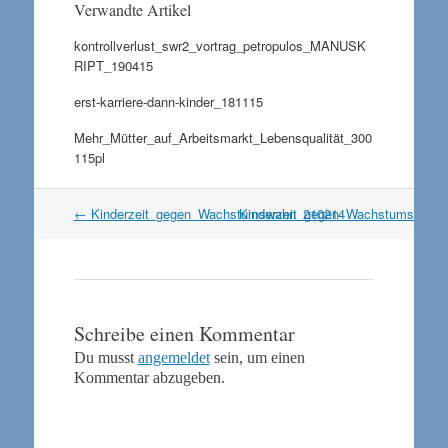
Verwandte Artikel
kontrollverlust_swr2_vortrag_petropulos_MANUSK
RIPT_190415
erst-karriere-dann-kinder_181115
Mehr_Mütter_auf_Arbeitsmarkt_Lebensqualität_300
115pl
Artikel
←
Kinderzeit_gegen_Wachstumswahn_210214
Kinderzeit_gegen_Wachstumswahn
Navigation
Schreibe einen Kommentar
Du musst
angemeldet
sein, um einen
Kommentar abzugeben.