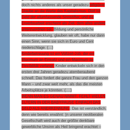
doch nichts anderes als unser geradezu
religiöser
Glaube an die Werte des Kapitalismus. Dort ist
Geld der allumfassende Sinnstifter, und die
Erwerbsarbeit erscheint als Ziel, dem alles andere
unterzuordnen sei
.
Bildung und persönliche
Weiterentwicklung, glauben wir oft, habe nur dann
einen Sinn, wenn sie sich in Euro und Cent
niederschlage. (…)
Kinderbetreuung ist ein Vollzeit-Job, der ein
Maximum an Einsatz und ein Maximum an
Flexibilität verlangt.
Kinder entwickeln sich in den
ersten drei Jahren geradezu atemberaubend
schnell. Das fordert die ganze Frau und den ganzen
Mann – und zwar weit mehr, als das die meisten
Arbeitsplätze je könnten. (….)
WENN MAN ES GENAU NIMMT, FEHLT VIELEN
ELTERN IN DER BABYPAUSE EINFACH DAS
GELD ALS ANERKENNUNG
. Das ist verständlich,
denn wie bereits erwähnt:
I
n unserer neoliberalen
Gesellschaft wird auch der größte denkbare
gewerbliche Unsinn als Heil bringend erachtet –