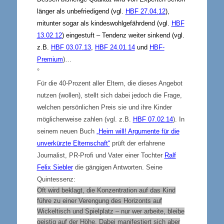
länger als unbefriedigend (
vgl.
HBF 27.04.12
),
mitunter sogar als kindeswohlgefährdend (vgl.
HBF
13.02.12
) eingestuft – Tendenz weiter sinkend (vgl.
z.B.
HBF 03.07.13
,
HBF 24.01.14
und
HBF-
Premium
)…
°
Für die 40-Prozent aller Eltern, die dieses Angebot
nutzen (wollen), stellt sich dabei jedoch die Frage,
welchen persönlichen Preis sie und ihre Kinder
möglicherweise zahlen (vgl. z.B.
HBF 07.02.14
). In
seinem neuen Buch
„Heim will! Argumente für die
unverkürzte Elternschaft“
prüft der erfahrene
Journalist, PR-Profi und Vater einer Tochter
Ralf
Felix Siebler
die gängigen Antworten. Seine
Quintessenz:
Oft wird beklagt, die Konzentration auf das Kind
führe zu einer Verengung des Horizonts auf
Wickeltisch und Spielplatz – nur wer arbeite, bleibe
geistig auf der Höhe. Dabei manifestiert sich aber