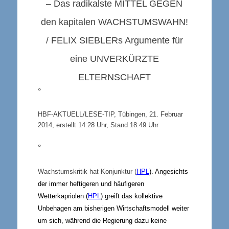
– Das radikalste
MITTEL GEGEN
den kapitalen
WACHSTUMSWAHN
!
/
FELIX SIEBLER
s Argumente für
eine
UNVERKÜRZTE
ELTERNSCHAFT
°
HBF-AKTUELL/LESE-TIP, Tübingen, 21. Februar
2014, erstellt 14:28 Uhr, Stand 18:49 Uhr
°
Wachstumskritik hat Konjunktur (
HPL
). Angesichts
der immer heftigeren und häufigeren
Wetterkapriolen (
HPL
) greift das kollektive
Unbehagen am bisherigen Wirtschaftsmodell weiter
um sich, während die Regierung dazu keine