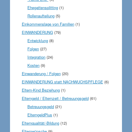
Ehegattensplitting
(1)
Rollenaufteilung
(5)
Einkommenslage von Familien
(1)
EINWANDERUNG
(79)
Entwicklung
(8)
Folgen
(27)
Integration
(24)
Kosten
(9)
Einwanderung / Folgen
(20)
EINWANDERUNG statt NACHWUCHSPFLEGE
(6)
Eltern-Kind Beziehung
(1)
Elterngeld / Elternzeit / Betreuungsgeld
(61)
Betreuungsgeld
(21)
ElterngeldPlus
(1)
Elternqualität/-Bildung
(12)
Elternwünsche
(9)