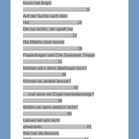
Kevin hat Angst
………………………………………..11
Auf der Suche nach dem
Hut………………………………16
Der tut nichts, der spielt nur
……………………………….22
Die Märkte sind nervös
…………………………………..26
Frauenfragen und Che Guevaras Treppe
……………………..31
Können wir’s denn überhaupt noch?
………………………..38
Können es andere besser?
………………………………..43
… und wenn ein Engel herniederstiege?
……………………..49
Wollen wir denn wirklich nicht?
……………………………56
Lassen wir uns nicht
einwickeln…………………………….61
Wer hat die bessere