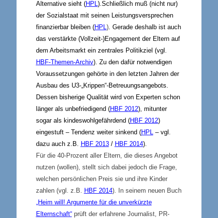
Alternative sieht (
HPL
).
Schließlich muß (nicht nur)
der Sozialstaat mit seinen Leistungsversprechen
finanzierbar bleiben
(
HPL
)
. Gerade deshalb ist auch
das verstärkte (Vollzeit-)Engagement der Eltern auf
dem Arbeitsmarkt ein zentrales Politikziel (vgl.
HBF-Themen-Archiv
). Zu den dafür notwendigen
Voraussetzungen gehörte in den letzten Jahren der
Ausbau des U3-„Krippen“-Betreuungsangebots.
Dessen bisherige Qualität wird von Experten schon
länger als unbefriedigend (
HBF 2012
), mitunter
sogar als kindeswohlgefährdend (
HBF 2012
)
eingestuft – Tendenz weiter sinkend (
HPL
– vgl.
dazu auch z.B.
HBF 2013
/
HBF 2014
).
Für die 40-Prozent aller Eltern, die dieses Angebot
nutzen (wollen), stellt sich dabei jedoch die Frage,
welchen persönlichen Preis sie und ihre Kinder
zahlen (vgl. z.B.
HBF 2014
). In seinem neuen Buch
„Heim will! Argumente für die unverkürzte
Elternschaft“
prüft der erfahrene Journalist, PR-