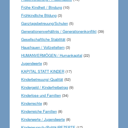
Frühe Kindheit / Bindung
(10)
Frühkindliche Bildung
(3)
Ganztagsbetreuung/Schulen
(5)
Generationenverhältnis / Generationenkonflikt
(39)
Gesellschaftliche Stabilität
(3)
Hausfrauen / Vollzeiteltern
(3)
HUMANVERMÖGEN / Humankapital
(22)
Jugendwerte
(3)
KAPITAL STATT KINDER
(17)
Kinderbetreuung/-Qualität
(52)
Kindergeld / Kinderfreibetrag
(9)
Kinderlose und Familien
(34)
Kinderrechte
(8)
Kinderreiche Familien
(8)
Kinderwerte / Jugendwerte
(8)
Kinderwunsch-(Politik)REZEPTE
(17)