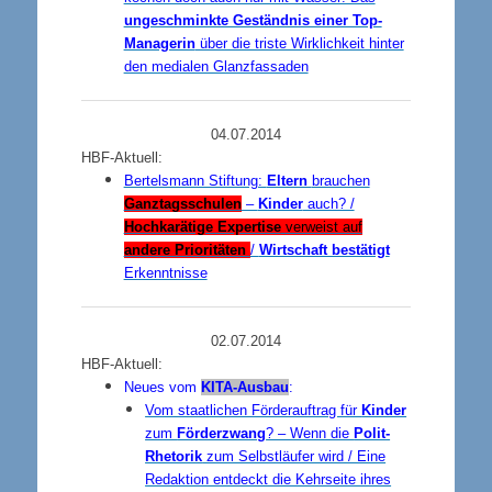
ungeschminkte Geständnis einer Top-
Managerin
über die triste Wirklichkeit hinter
den medialen Glanzfassaden
04.07.2014
HBF-Aktuell:
Bertelsmann Stiftung:
Eltern
brauchen
Ganztagsschulen
–
Kinder
auch? /
Hochkarätige Expertise
verweist auf
andere Prioritäten
/
Wirtschaft bestätigt
Erkenntnisse
02.07.2014
HBF-Aktuell:
Neues vom
KITA-Ausbau
:
Vom staatlichen Förderauftrag für
Kinder
zum
Förderzwang
? – Wenn die
Polit-
Rhetorik
zum Selbstläufer wird / Eine
Redaktion entdeckt die Kehrseite ihres