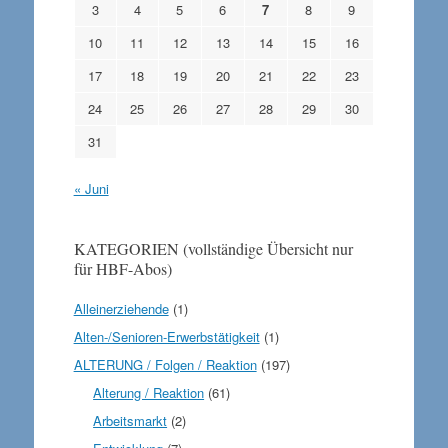
3
4
5
6
7
8
9
10
11
12
13
14
15
16
17
18
19
20
21
22
23
24
25
26
27
28
29
30
31
« Juni
KATEGORIEN (vollständige Übersicht nur
für HBF-Abos)
Alleinerziehende
(1)
Alten-/Senioren-Erwerbstätigkeit
(1)
ALTERUNG / Folgen / Reaktion
(197)
Alterung / Reaktion
(61)
Arbeitsmarkt
(2)