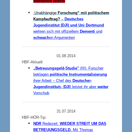
statistisch falsch!
„Unabhängige
Forschung“ mit politischem
Kampfauftrag?
–
Deutsches
Jugendinstitut
(DJI) und Uni Dortmund
wehren sich mit offiziellem
Dementi
und
schwach
en Argumenten
01.08.2014
HBF-Aktuell:
„Betreuungsgeld-Studie"
(III): Forscher
beklagen
politische Instrumentalisierung
ihrer Arbeit – Chef des
Deutsche
n
Jugendinstitut
s (
DJI
) leistet ihr aber
weiter
Vorschub
31.07.2014
HBF-HÖR-Tip:
NDR
Redezeit:
WIEDER STREIT UM DAS
BETREUUNGSGELD.
Mit Thomas