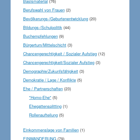
Basismaterial
(76)
Berufswahl von Frauen
(2)
Bevölkerungs-/Geburtenentwicklung
(20)
Bildungs-/Schulpolitik
(44)
Buchempfehlungen
(9)
Bürgertum/Mittelschicht
(3)
Chancengerechtigkeit / Sozialer Aufstieg
(12)
Chancengerechtigkeit/Sozialer Aufstieg
(3)
Demographie/Zukunfsfähigkeit
(3)
Demokratie / Lage / Konflikte
(5)
Ehe / Partnerschaften
(23)
"Homo-Ehe"
(5)
Ehegattensplitting
(1)
Rollenaufteilung
(5)
Einkommenslage von Familien
(1)
EINWANDERUNG
(79)