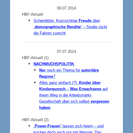
09.07.2014
HBF-Aktuell:
Scheinblüte:
Kurzsichtige
Freude
über
„
demographische Rendite
“ – Studie rückt
die Fakten zurecht
07.07.2014
HBF-Aktuell (1):
NACHWUCHSPOLITIK
:
Nur
noch ein Thema für
autoritäre
Regime
?
Alles ganz einfach (?):
Kinder über
Kinderwunsch
–
Was Erwachsene
auf
ihrem Weg in die Arbeitsmarkt-
Gesellschaft über sich selbst
vergessen
haben
HBF-Aktuell (2):
„
Power-Frauen
“
lassen sich feiern – und
kochen doch auch nur mit Wasser: Das