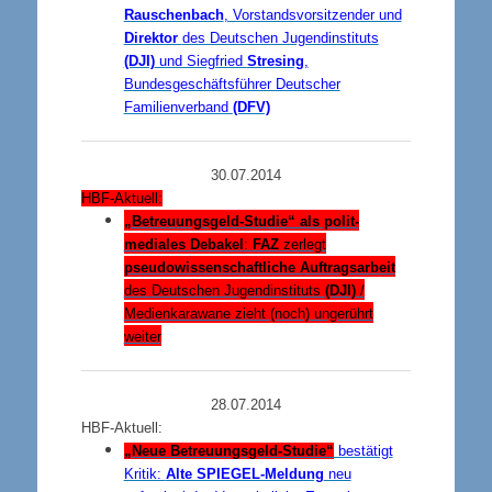
Rauschenbach
, Vorstandsvorsitzender und
Direktor
des Deutschen Jugendinstituts
(DJI)
und Siegfried
Stresing
,
Bundesgeschäftsführer Deutscher
Familienverband
(DFV)
30.07.2014
HBF-Aktuell:
„Betreuungsgeld-Studie“ als polit-
mediales Debakel
:
FAZ
zerlegt
pseudowissenschaftliche Auftragsarbeit
des
Deutschen Jugendinstituts
(DJI)
/
Medienkarawane zieht (noch) ungerührt
weiter
28.07.2014
HBF-Aktuell:
„Neue Betreuungsgeld-Studie“
bestätigt
Kritik:
Alte SPIEGEL-Meldung
neu