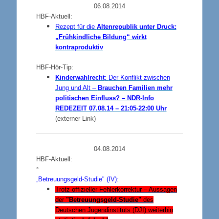
06.08.2014
HBF-Aktuell:
Rezept für die
Altenrepublik unter Druck:
„Frühkindliche Bildung“ wirkt
kontraproduktiv
HBF-Hör-Tip:
Kinderwahlrecht
:
Der Konflikt zwischen
Jung und Alt –
Brauchen Familien mehr
politischen Einfluss? – NDR-Info
REDEZEIT 07.08.14 – 21:05-22:00 Uhr
(externer Link)
04.08.2014
HBF-Aktuell:
°
„Betreuungsgeld-Studie" (IV):
Trotz offizieller Fehlerkorrektur – Aussagen
der
"Betreuungsgeld-Studie"
des
Deutschen Jugendinstituts (DJI) weiterhin