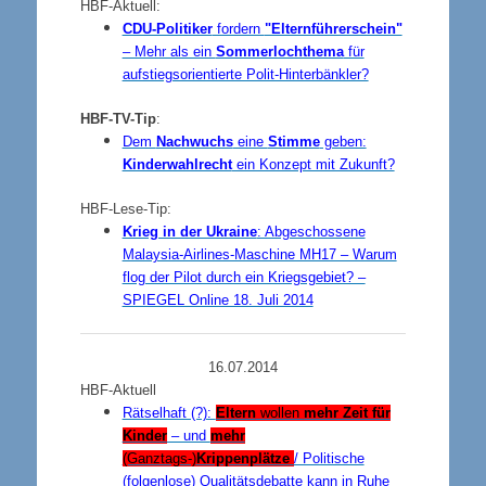
HBF-Aktuell:
CDU-Politiker
fordern
"Elternführerschein"
– Mehr als ein
Sommerlochthema
für
aufstiegsorientierte Polit-Hinterbänkler?
HBF-TV-Tip
:
Dem
Nachwuchs
eine
Stimme
geben:
Kinderwahlrecht
ein Konzept mit Zukunft?
HBF-Lese-Tip:
Krieg in der Ukraine
: Abgeschossene
Malaysia-Airlines-Maschine MH17 – Warum
flog der Pilot durch ein Kriegsgebiet? –
SPIEGEL Online 18. Juli 2014
16.07.2014
HBF-Aktuell
Rätselhaft (?):
Eltern
wollen
mehr Zeit für
Kinder
– und
mehr
(Ganztags-)
Krippenplätze
/ Politische
(folgenlose) Qualitätsdebatte kann in Ruhe