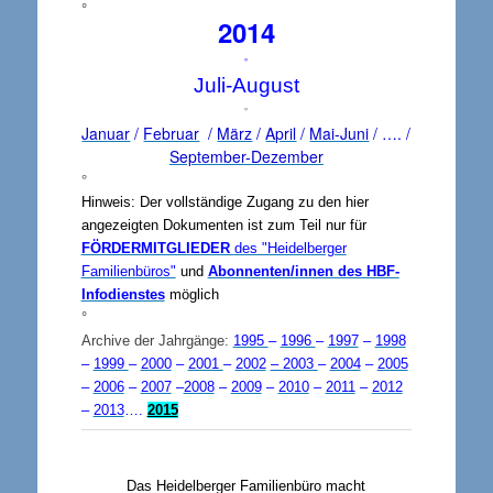
°
2014
°
Juli-August
°
Januar
/
Februar
/
März
/
April
/
Mai-Juni
/ …. /
September-Dezember
°
Hinweis: Der vollständige Zugang zu den hier
angezeigten Dokumenten ist zum Teil nur für
FÖRDERMITGLIEDER
des "Heidelberger
Familienbüros"
und
Abonnenten/innen des HBF-
Infodienstes
möglich
°
Archive der Jahrgänge:
1995
–
1996
–
1997
–
1998
–
1999
–
2000
–
2001
–
2002
– 2003
–
2004
–
2005
–
2006
–
2007
–
2008
–
2009
–
2010
–
2011
–
2012
–
2013
….
2015
Das Heidelberger Familienbüro macht