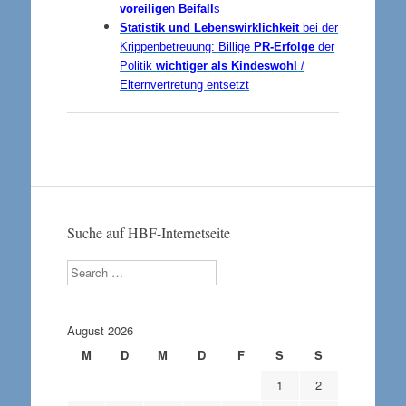
voreilige
n
Beifall
s
Statistik und Lebenswirklichkeit
bei der
Krippenbetreuung: Billige
PR-Erfolge
der
Politik
wichtiger als Kindeswohl
/
Elternvertretung entsetzt
Suche auf HBF-Internetseite
Search
August 2026
M
D
M
D
F
S
S
1
2