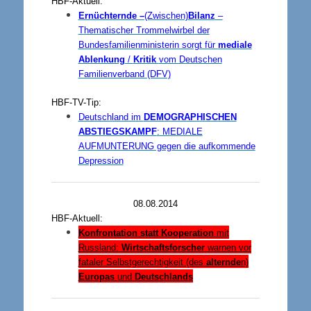
HBF-Aktuell:
Ernüchternde –
(Zwischen)
Bilanz
–
T
hematischer Trommelwirbel
der
Bundesfamilienministerin sorgt für
mediale
Ablenkung
/
Kritik
vom Deutschen
Familienverband (DFV)
HBF-TV-Tip:
Deutschland im
DEMOGRAPHISCHEN
ABSTIEGSKAMPF
: MEDIALE
AUFMUNTERUNG gegen die aufkommende
Depression
08.08.2014
HBF-Aktuell:
Konfrontation statt Kooperation
mit
Russland:
Wirtschaftsforscher
warnen vor
fataler Selbstgerechtigkeit (des
alternde
n)
Europas
und
Deutschlands