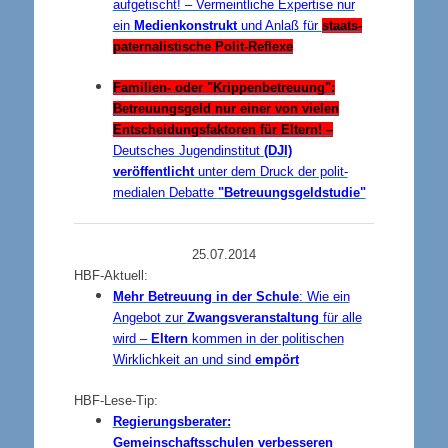
aufgetischt! – Vermeintliche Expertise nur
ein
Medienkonstrukt
und Anlaß für
staats-
paternalistische Polit-Reflexe
Familien- oder "Krippenbetreuung":
Betreuungsgeld nur einer von vielen
Entscheidungsfaktoren für Eltern! –
Deutsches Jugendinstitut
(DJI)
veröffentlicht
unter dem Druck der polit-
medialen Debatte
"Betreuungsgeldstudie"
25.07.2014
HBF-Aktuell:
Mehr Betreuung in der Schule
: Wie ein
Angebot zur
Zwangsveranstaltung
für alle
wird –
Eltern
kommen in der politischen
Wirklichkeit an und sind
empört
HBF-Lese-Tip:
Regierungsberater:
Gemeinschaftsschulen
verbesseren