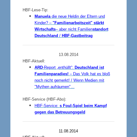
HBF-Lese-Tip:
Manuela
die neue Heldin der Eltern und
Kinder? –
"Familienarbeitszeit"
stärkt
Wirtschafts
– aber nicht Familien
standort
Deutschland
/
HBF-Gastbeitrag
13.08.2014
HBF-Aktuell:
ARD
-Report „enthüllt“:
Deutschland ist
Familienparadies!
– Das Volk hat es bloß
noch nicht gemerkt! / Wenn Medien mit
"Mythen aufräumen"…
HBF-Service (HBF-Abo):
HBF-Service:
s Foul-Spiel beim Kampf
gegen das Betreuungsgeld
11.08.2014