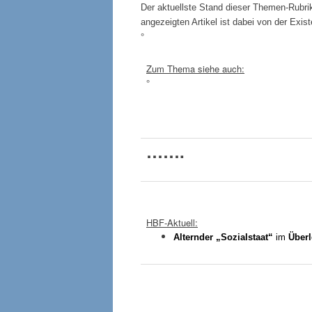
Der aktuellste Stand dieser Themen-Rubri
angezeigten Artikel ist dabei von der Ex
°
Zum Thema siehe auch:
°
…….
HBF-Aktuell:
Alternder „Sozialstaat“
im
Über