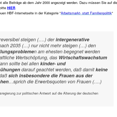
t alle Beiträge ab dem Jahr 2000 angezeigt werden. Dazu müssen Sie auf di
bitte
HIER
.
uen HBF-Internetseite in der Kategorie "
Arbeitsmarkt- statt Familienpolitik
"
reversibel steigen (….) der
intergenerative
nach 2035 (…) nur nicht mehr steigen (…) den
ilungsprobleme
n am ehesten begegnet werden
haftliche Wertschöpfung, das
Wirtschaftswachstum
dann sollte bei allen
kinder- und
emühungen
darauf geachtet werden, daß damit
keine
 daß
sich insbesondere die Frauen aus der
ehen
…sprich die Erwerbsquoten von Frauen (….)
sregierung zur politischen Antwort auf die Alterung der deutschen