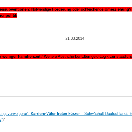
pensubventionen
: Notwendige
Förderung
oder schleichende
Umerziehung?
ienpolitik
21.03.2014
r weniger Familienzeit
/ Weitere Abstriche bei Elterngeld-Logik zur staatli
tungsverweigerer“:
Karriere-Väter treten kürzer
– Schwächelt Deutschlands Er
g
“
?