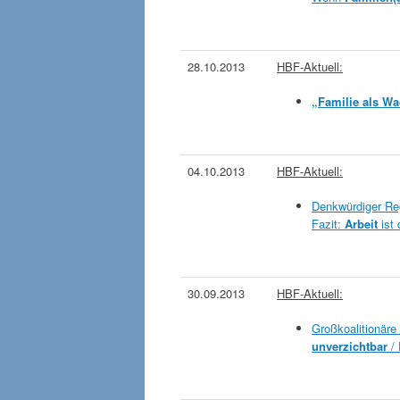
28.10.2013
HBF-Aktuell:
„Familie als W
04.10.2013
HBF-Aktuell:
Denkwürdiger Re
Fazit:
Arbeit
ist 
30.09.2013
HBF-Aktuell:
Großkoalitionäre
unverzichtbar
/