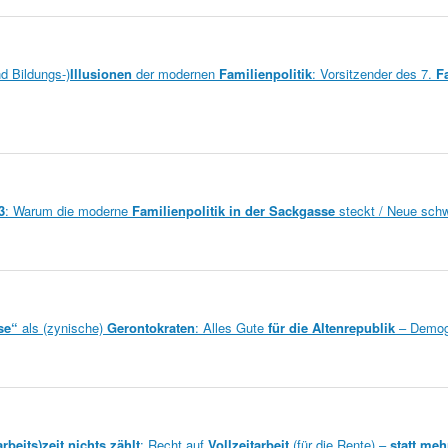
nd Bildungs-)
Illusionen
der modernen
Familienpolitik
: Vorsitzender des 7.
Fa
3
: Warum die moderne
Familienpolitik in der Sackgasse
steckt / Neue sch
se“
als (zynische)
Gerontokraten
: Alles Gute
für die Altenrepublik
– Demogr
rbeits)zeit nichts zählt
: Recht auf
Vollzeitarbeit
(für die Rente) –
statt meh