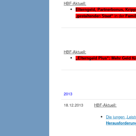
HBF-Aktuell:
Elterngeld, Partnerbonus, Krip
„
gestaltende
n
Staat“
in der
Famil
HBF-Aktuell:
„Elterngeld Plus“: Mehr Geld fü
2013
18.12.2013
HBF-Aktuell:
Die jungen „Leis
Herausforderun