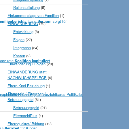
Rollenaufteilung
(5)
Einkommenslage von Familien
(1)
milienbericht
s
Hans
Bertram
sorgt für
EINWANDERUNG
(79)
Entwicklung
(8)
Folgen
(27)
Integration
(24)
Kosten
(9)
warz-rote
Koalition kapituliert
Einwanderung / Folgen
(20)
EINWANDERUNG statt
NACHWUCHSPFLEGE
(6)
Eltern-Kind Beziehung
(1)
Elterngeld / Elternzeit /
aphische Nachhaltigkeit verzichtbares Politikziel
Betreuungsgeld
(61)
Betreuungsgeld
(21)
ElterngeldPlus
(1)
Elternqualität/-Bildung
(12)
r Elternzeit
für Kinder