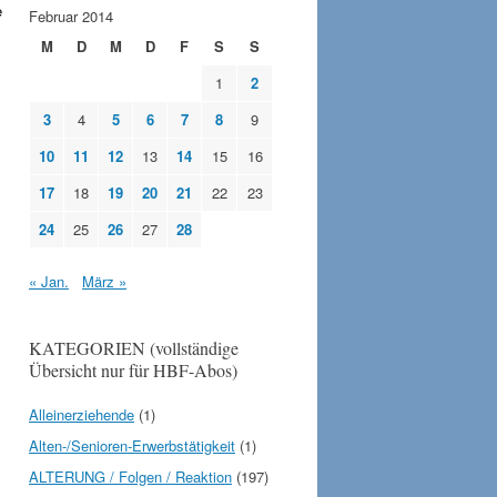
e
Februar 2014
M
D
M
D
F
S
S
1
2
3
4
5
6
7
8
9
10
11
12
13
14
15
16
17
18
19
20
21
22
23
24
25
26
27
28
« Jan.
März »
KATEGORIEN (vollständige
Übersicht nur für HBF-Abos)
Alleinerziehende
(1)
Alten-/Senioren-Erwerbstätigkeit
(1)
ALTERUNG / Folgen / Reaktion
(197)