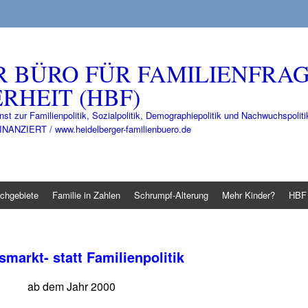
R BÜRO FÜR FAMILIENFRA
RHEIT (HBF)
nst zur Familienpolitik, Sozialpolitik, Demographiepolitik und Nachwuchspo
IERT / www.heidelberger-familienbuero.de
chgebiete
Familie in Zahlen
Schrumpf-Alterung
Mehr Kinder?
HBF 
smarkt- statt Familienpolitik
ab dem Jahr 2000