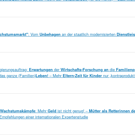
achstumsmarkt"
: Vom
Unbehagen
an der staatlich modernisierten
Dienstlei
gierungsauftrag:
Erwartungen
der
Wirtschafts-Forschung an
die
Familienpo
das ganze (Familien)
Leben!
– Mehr
Eltern-Zeit für Kinder
nur „kontraprodukti
Wachstumskämpfe
: Mehr
Geld
ist nicht genug! –
Mütter als Retterinnen d
 Empfehlungen einer internationalen Expertenstudie