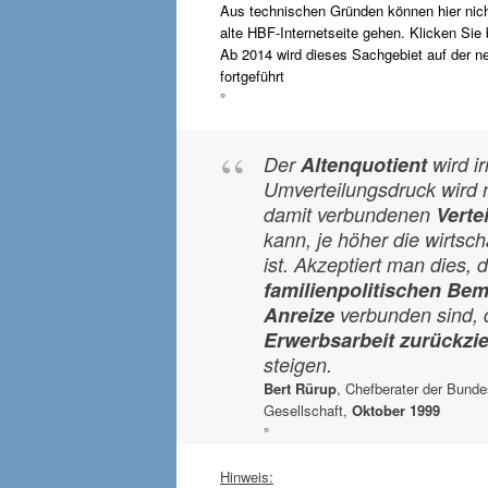
Aus technischen Gründen können hier nich
alte HBF-Internetseite gehen. Klicken Sie 
Ab 2014 wird dieses Sachgebiet auf der ne
fortgeführt
°
Der
Altenquotient
wird ir
Umverteilungsdruck wird 
damit verbundenen
Verte
kann, je höher die wirtsc
ist. Akzeptiert man dies, 
familienpolitischen B
Anreize
verbunden sind,
Erwerbsarbeit zurückzi
steigen.
Bert Rürup
, Chefberater der Bunde
Gesellschaft,
Oktober 1999
°
Hinweis: