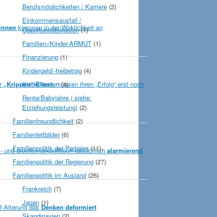
Berufsmöglichkeiten / Karriere
(2)
Einkommensausfall /
innen
kommen in der Wirklichkeit an
Opportunitätskosten
(1)
Familien-/Kinder-ARMUT
(1)
Finanzierung
(1)
Kindergeld/-freibetrag
(4)
er
„Krippen“-Eltern
Kinderkosten
müssen ihren „Erfolg“ erst noch
(4)
Rente/Babyjahre ( siehe:
Erziehungsleistung)
(2)
Familienfreundlichkeit
(2)
Familienleitbilder
(6)
Familienpolitik der Parteien
(11)
s- und arbeitsmarkpolitisch tatsächlich
alarmierend
Familienpolitik der Regierung
(27)
Familienpolitik im Ausland
(26)
Frankreich
(7)
Japan
(1)
f-Alterung das
Denken deformiert
Skandinavien
(2)