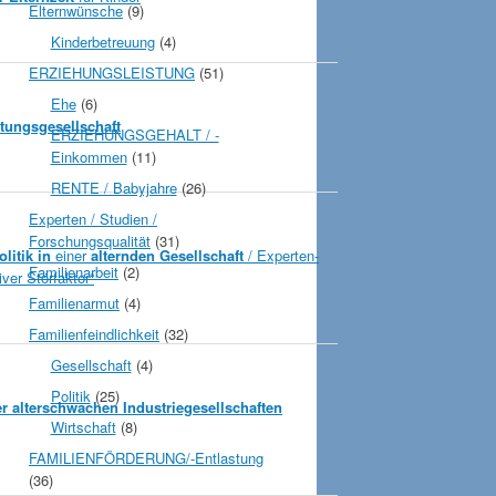
Elternwünsche
(9)
Kinderbetreuung
(4)
ERZIEHUNGSLEISTUNG
(51)
Ehe
(6)
stungsgesellschaft
ERZIEHUNGSGEHALT / -
Einkommen
(11)
RENTE / Babyjahre
(26)
Experten / Studien /
Forschungsqualität
(31)
litik in
einer
alternden Gesellschaft
/ Experten-
Familienarbeit
(2)
ver Störfaktor“
Familienarmut
(4)
Familienfeindlichkeit
(32)
Gesellschaft
(4)
Politik
(25)
er alterschwachen Industriegesellschaften
Wirtschaft
(8)
FAMILIENFÖRDERUNG/-Entlastung
(36)