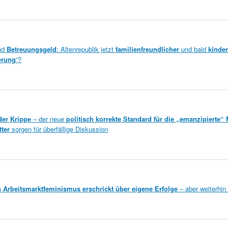
nd
Betreuungsgeld
: Altenrepublik jetzt
familienfreundlicher
und bald
kinde
erung
“?
der Krippe
– der neue
politisch korrekte Standard für die „emanzipierte“ 
ter
sorgen für überfällige Diskussion
 Arbeitsmarktfeminismus erschrickt über eigene Erfolge
– aber weiterhin 