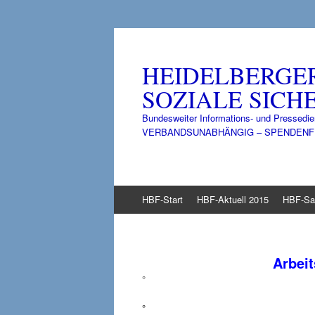
HEIDELBERGE
SOZIALE SICHE
Bundesweiter Informations- und Pressedie
VERBANDSUNABHÄNGIG – SPENDENFINANZ
Zum
HBF-Start
HBF-Aktuell 2015
HBF-Sa
Inhalt
springen
Arbeit
°
°