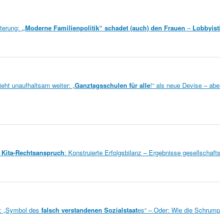
terung:
„Moderne Familienpolitik“ schadet (auch) den Frauen
–
Lobbyist
eht unaufhaltsam weiter: „
Ganztagsschulen für alle
!“ als neue Devise – ab
m
Kita-Rechtsanspruch
: Konstruierte Erfolgsbilanz – Ergebnisse gesellschaft
: „Symbol des
falsch verstandenen Sozialstaat
es“ – Oder: Wie die Schrump