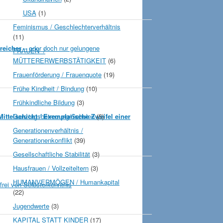
USA
(1)
Feminismus / Geschlechterverhältnis
(11)
rreicher
– oder doch nur gelungene
FRAUEN- /
MÜTTERERWERBSTÄTIGKEIT
(6)
Frauenförderung / Frauenquote
(19)
Frühe Kindheit / Bindung
(10)
Frühkindliche Bildung
(3)
Mittelschicht
Ganztagsbetreuung/Schulen
/
Exemplarische Zweifel
(5)
einer
Generationenverhältnis /
Generationenkonflikt
(39)
Gesellschaftliche Stabilität
(3)
Hausfrauen / Vollzeiteltern
(3)
HUMANVERMÖGEN / Humankapital
frei von Selbsterkenntnis
(22)
Jugendwerte
(3)
KAPITAL STATT KINDER
(17)